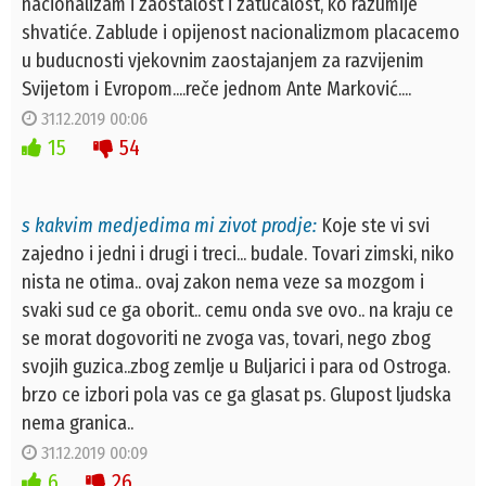
nacionalizam i zaostalost i zatucalost, ko razumije
shvatiće. Zablude i opijenost nacionalizmom placacemo
u buducnosti vjekovnim zaostajanjem za razvijenim
Svijetom i Evropom....reče jednom Ante Marković....
31.12.2019 00:06
15
54
s kakvim medjedima mi zivot prodje:
Koje ste vi svi
zajedno i jedni i drugi i treci... budale. Tovari zimski, niko
nista ne otima.. ovaj zakon nema veze sa mozgom i
svaki sud ce ga oborit.. cemu onda sve ovo.. na kraju ce
se morat dogovoriti ne zvoga vas, tovari, nego zbog
svojih guzica..zbog zemlje u Buljarici i para od Ostroga.
brzo ce izbori pola vas ce ga glasat ps. Glupost ljudska
nema granica..
31.12.2019 00:09
6
26