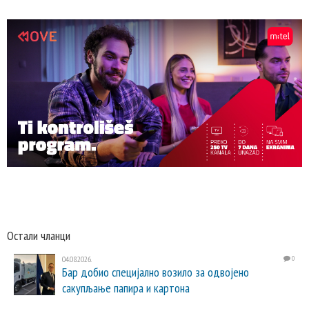
Остали чланци
04.08.2026.
0
Бар добио специјално возило за одвојено
сакупљање папира и картона