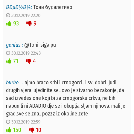
ÐÐµÐ½Ð¾:
Тони будалетино
30.12.2019 22:20
93
9
genius :
@Toni :siga pu
30.12.2019 22:43
71
4
burko.. :
ajmo braco srbi i crnogorci.. i svi dobri ljudi
drugih vjera, ujedinite se.. ovo je stvarno bezakonje, da
sad izvedes one koji bi za crnogorsku crkvu, ne bih
napunili ni ADADJO,dje se i okuplja sljam njihova. mali je
grad,sve se zna.. pozzz iz okoline zete
30.12.2019 22:59
150
10