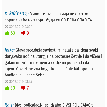
Ð”ÑƒÑˆÐ°Ð½:
Мило шиптаре, ничија није до зоре
горила неће ни твоја... буди се СÐ ПСКА СПАÐ ТА
30.12.2019 23:24
63
9
Jelka:
Glava,srce,dušа,savjesti mi nalaže da idem svaki
dan,svaku noć na liturgije,na protesne šetnje i da vičem i
galamim i vrištim,psujem a dodje mi ponekad i da
lajem...Čovjek ne zna koga treba slušati: Mitropolita
Amfilohija ili sebe Sebe
30.12.2019 23:55
30
7
Rale:
Bivsi policajac.Nijesi dzabe BIVSI POLICAJAC ti