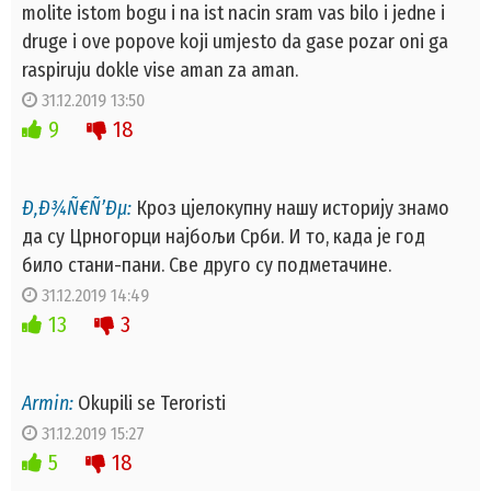
molite istom bogu i na ist nacin sram vas bilo i jedne i
druge i ove popove koji umjesto da gase pozar oni ga
raspiruju dokle vise aman za aman.
31.12.2019 13:50
9
18
Ð‚Ð¾Ñ€Ñ’Ðµ:
Кроз цјелокупну нашу историју знамо
да су Црногорци најбољи Срби. И то, када је год
било стани-пани. Све друго су подметачине.
31.12.2019 14:49
13
3
Armin:
Okupili se Teroristi
31.12.2019 15:27
5
18