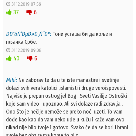
31.12.2019 07:56
37
6
ÐÐ½Ñ’ÐµÐ»Ð¸Ñ˜Ð°:
Тони усташа би да коље и
пљачка Србе.
31.12.2019 09:08
40
6
Miki:
Ne zaboravite da u te iste manastire i svetinje
dolazi svih vera katolici ,islamisti i druge veroispovesti.
Najviše je prepun ostrog jel Bog i Sveti Vasilije Ostroški
koje sam video i upoznao. Ali svi dolaze radi zdravlja .
Ono što je nečije nemože se preko noći uzeti. To vam
dođe kao kao da vam neko uđe u kuću i kaže vam ovo
nikad nije bilo tvoje i gotovo. Svako će da se bori i brani
svoje bez obzira ma kome to bilo