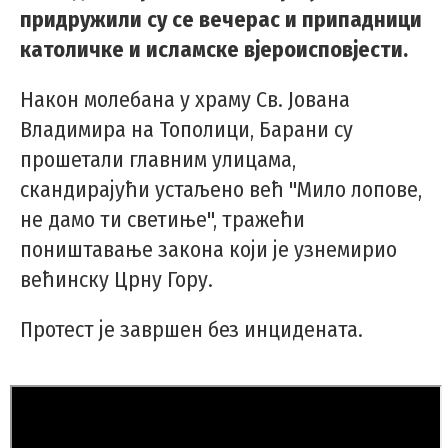
придружили су се вечерас и припадници
католичке и исламске вјероисповјести.
Након молебанa у храму Св. Јована
Владимира на Тополици, Барани су
прошетали главним улицама,
скандирајући устаљено већ "Мило лопове,
не дамо ти светиње", тражећи
поништавање закона који је узнемирио
већинску Црну Гору.
Протест је завршен без инцидената.