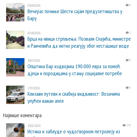
03.08.2026.
0
Вечерас почиње Шести сајам предузетништва у
Бару
02.08.2026.
1
Брца на ивици стрпљења: Позвали Спајића, министре
и Раичевића да хитно реагују због несташице воде
30.07.2026.
0
Општина Бар издвојила 190.000 евра за помоћ
дјеци и породицама у стању социјалне потребе
27.07.2026.
0
Клизави путеви и слабија видљивост: Возачима
упућен важан апел
Највише коментара
20.02.2018.
270
Истина и заблуде о чудотворном петролеју из