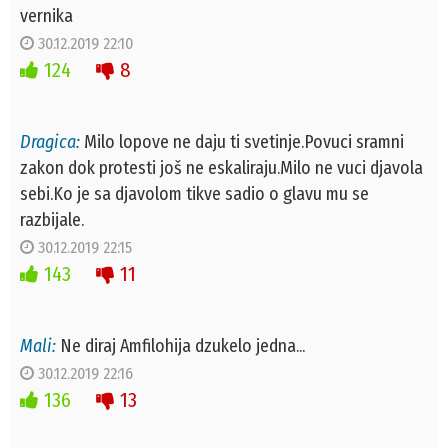
vernika
30.12.2019 22:10
124
8
Dragica:
Milo lopove ne daju ti svetinje.Povuci sramni
zakon dok protesti još ne eskaliraju.Milo ne vuci djavola
sebi.Ko je sa djavolom tikve sadio o glavu mu se
razbijale.
30.12.2019 22:15
143
11
Mali:
Ne diraj Amfilohija dzukelo jedna...
30.12.2019 22:16
136
13