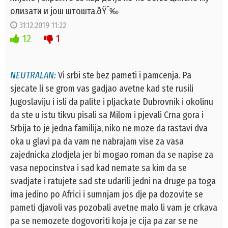
олизати и још штошта.ðŸ˜‰
31.12.2019 11:22
12
1
NEUTRALAN:
Vi srbi ste bez pameti i pamcenja. Pa
sjecate li se grom vas gadjao avetne kad ste rusili
Jugoslaviju i isli da palite i pljackate Dubrovnik i okolinu
da ste u istu tikvu pisali sa Milom i pjevali Crna gora i
Srbija to je jedna familija, niko ne moze da rastavi dva
oka u glavi pa da vam ne nabrajam vise za vasa
zajednicka zlodjela jer bi mogao roman da se napise za
vasa nepocinstva i sad kad nemate sa kim da se
svadjate i ratujete sad ste udarili jedni na druge pa toga
ima jedino po Africi i sumnjam jos dje pa dozovite se
pameti djavoli vas pozobali avetne malo li vam je crkava
pa se nemozete dogovoriti koja je cija pa zar se ne