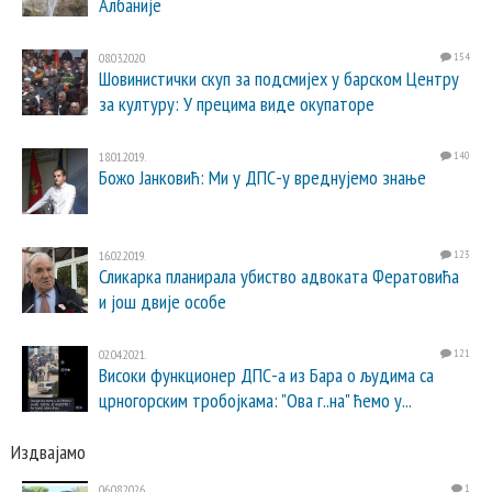
Албаније
08.03.2020.
154
Шовинистички скуп за подсмијех у барском Центру
за културу: У прецима виде окупаторе
18.01.2019.
140
Божо Јанковић: Ми у ДПС-у вреднујемо знање
16.02.2019.
123
Сликарка планирала убиство адвоката Фератовића
и још двије особе
02.04.2021.
121
Високи функционер ДПС-а из Бара о људима са
црногорским тробојкама: "Ова г..на" ћемо у...
Издвајамо
06.08.2026.
1