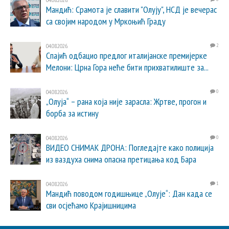
Мандић: Срамота је славити "Олују", НСД је вечерас
са својим народом у Мркоњић Граду
04.08.2026.
2
Спајић одбацио предлог италијанске премијерке
Мелони: Црна Гора неће бити прихватилиште за...
04.08.2026.
0
„Олуја“ – рана која није зарасла: Жртве, прогон и
борба за истину
04.08.2026.
0
ВИДЕО СНИМАК ДРОНА: Погледајте како полиција
из ваздуха снима опасна претицања код Бара
04.08.2026.
1
Мандић поводом годишњице „Олује“: Дан када се
сви осјећамо Крајишницима