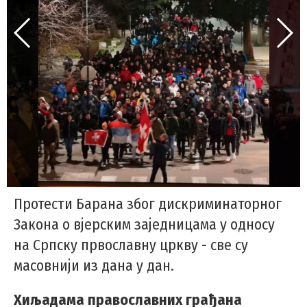
Протести Барана због дискриминаторног
Закона о вјерским заједницама у односу
на Српску првославну цркву - све су
масовнији из дана у дан.
Хиљадама православних грађана