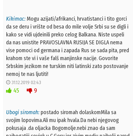
Kikimac:
Mogu azijati/afrikanci, hrvatistanci i tito gorci
da se deru i vrište od besa do mile volje Srbi su se digli i
kako se vidi ujdeinili preko celog Balkana. Niste uspeli
da nas unistite PRAVOSLAVNA RUSIJA SE DIGLA nema
vise pomoci od germana i zapada Rus se sada pita, pred
krahom ste vi i vaše falš manjinske nacije. Govorite
Srbskim jezikom ne turskim niti latinski zato postovanje
nemoj te nas ljutiti!
31.12.2019 02:43
45
9
Ubogi siromah:
postado siromah dolaskomMila sa
svojim lopovima.Ali mu ipak hvala.Da nebi njegovog
pokusaja .da oljacka Bogomolje.nebi znao da sam
najbogatiji covjek u C.Goru.jer zivim medju najbolji narod