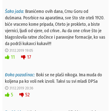
Šako jada:
Branićemo ovih dana, Crnu Goru od
dušmana. Posrbice na aparatima, sve što ste oteli 1920.
biće vraceno kome pripada, Oteto je prokleto, a biste
vjernici, ljudi od vjere, od crkve.. Au da one crkve što je
blagoslovila ratne zločince i paravojne formacije, ko vas
da podrži kukavci kukavi!!!
31.12.2019 19:05
11
17
Đoka pozadinac:
Boki se ne plaši nikoga. Ima muda do
koljena pa ko voli nek izvoli. Takvi su svi mladi DPSa
31.12.2019 20:36
5
52