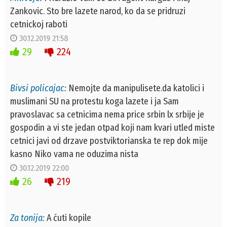
Zankovic. Sto bre lazete narod, ko da se pridruzi
cetnickoj raboti
30.12.2019 21:58
29
224
Bivsi policajac:
Nemojte da manipulisete.da katolici i
muslimani SU na protestu koga lazete i ja Sam
pravoslavac sa cetnicima nema price srbin lx srbije je
gospodin a vi ste jedan otpad koji nam kvari utled miste
cetnici javi od drzave postviktorianska te rep dok mije
kasno Niko vama ne oduzima nista
30.12.2019 22:00
26
219
Za tonija:
A ćuti kopile