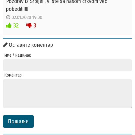
Pozdrav Iz Srbije!!, Vi ste sa nasom crkvom vec
pobedili!!!!
02.01.2020 19:00
32
3
Оставите коментар
Име / надимак:
Коментар:
Пошаљи