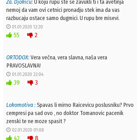
Za. Djokicu:
U koju rupu ste se zavukli ti i ta avetinja
nemoj da vam ovi cetnici pronadju stek ima da vas
razbucaju ostace samo dugmici. U rupu bre misevi.
01.01.2020 12:20
55
2
ORTODOX:
Vera večna, vera slavna, naša vera
PRAVOSLAVNA!
01.01.2020 22:04
39
3
Lokomotiva :
Spavas li mirno Raicevicu poslusniku? Prvo
cempresi pa sad ovo , no doktor Tomanovic pacenik
zenski te ne moze spasit ?
02.01.2020 01:08
42
8