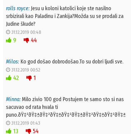
rolls royce:
Jesu u koloni katolici koje ste nasilno
srbizirali kao Paladinu i Zankija?Možda su se prodali za
Judine škude?
31.12.2019 00:48
9
44
Milos:
Ko god došao dobrodošao.To su dobri ljudi sve.
31.12.2019 00:52
42
1
Minna:
Milo zivio 100 god Postujem te samo sto si nas
sacuvao od rata hvala ti
puno.ðŸ‡²ðŸ‡ªðŸ‡²ðŸ‡ªðŸ‡²ðŸ‡ªðŸ‡²ðŸ‡ªðŸ‡²ðŸ‡ª
31.12.2019 01:43
13
54