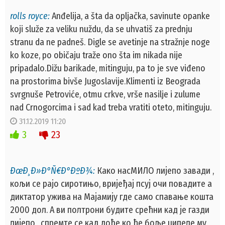
rolls royce:
Anđelija, a šta da opljačka, savinute opanke
koji služe za veliku nuždu, da se uhvatiš za prednju
stranu da ne padneš. Digle se avetinje na stražnje noge
ko koze, po običaju traže ono šta im nikada nije
pripadalo.Dižu barikade, mitinguju, pa to je sve viđeno
na prostorima bivše Jugoslavije.Klimenti iz Beograda
svrgnuše Petroviće, otmu crkve, vrše nasilje i zulume
nad Crnogorcima i sad kad treba vratiti oteto, mitinguju.
31.12.2019 11:20
3
23
ÐœÐ¸Ð»Ð°Ñ€Ð°ÐºÐ¾:
Како насМИЛО лијепо завади ,
кољи се рајо сиротињо, вријеђај псуј очи повадите а
диктатор ужива на Мајамију где само спавање кошта
2000 дол. А ви полтрони будите срећни кад је газди
лијепо , спремте се кад дође ко ће боље ципеле му