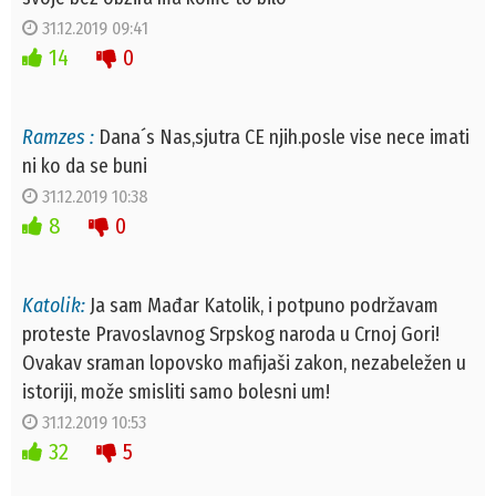
31.12.2019 09:41
14
0
Ramzes :
Dana´s Nas,sjutra CE njih.posle vise nece imati
ni ko da se buni
31.12.2019 10:38
8
0
Katolik:
Ja sam Mađar Katolik, i potpuno podržavam
proteste Pravoslavnog Srpskog naroda u Crnoj Gori!
Ovakav sraman lopovsko mafijaši zakon, nezabeležen u
istoriji, može smisliti samo bolesni um!
31.12.2019 10:53
32
5