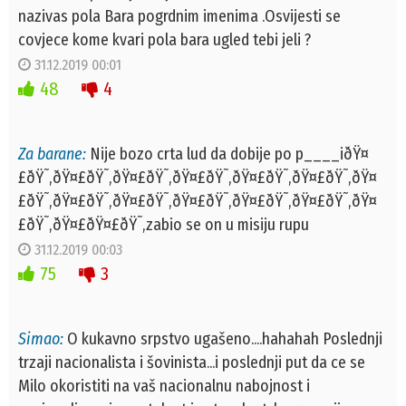
nazivas pola Bara pogrdnim imenima .Osvijesti se
covjece kome kvari pola bara ugled tebi jeli ?
31.12.2019 00:01
48
4
Za barane:
Nije bozo crta lud da dobije po p____iðŸ¤
£ðŸ˜‚ðŸ¤£ðŸ˜‚ðŸ¤£ðŸ˜‚ðŸ¤£ðŸ˜‚ðŸ¤£ðŸ˜‚ðŸ¤£ðŸ˜‚ðŸ¤
£ðŸ˜‚ðŸ¤£ðŸ˜‚ðŸ¤£ðŸ˜‚ðŸ¤£ðŸ˜‚ðŸ¤£ðŸ˜‚ðŸ¤£ðŸ˜‚ðŸ¤
£ðŸ˜‚ðŸ¤£ðŸ¤£ðŸ˜‚zabio se on u misiju rupu
31.12.2019 00:03
75
3
Simao:
O kukavno srpstvo ugašeno....hahahah Poslednji
trzaji nacionalista i šovinista...i poslednji put da ce se
Milo okoristiti na vaš nacionalnu nabojnost i