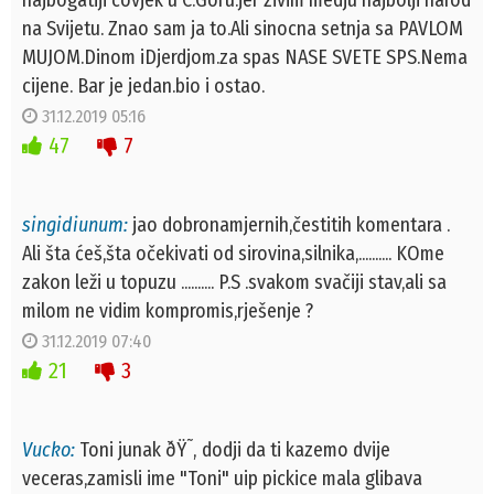
na Svijetu. Znao sam ja to.Ali sinocna setnja sa PAVLOM
MUJOM.Dinom iDjerdjom.za spas NASE SVETE SPS.Nema
cijene. Bar je jedan.bio i ostao.
31.12.2019 05:16
47
7
singidiunum:
jao dobronamjernih,čestitih komentara .
Ali šta ćeš,šta očekivati od sirovina,silnika,.......... KOme
zakon leži u topuzu .......... P.S .svakom svačiji stav,ali sa
milom ne vidim kompromis,rješenje ?
31.12.2019 07:40
21
3
Vucko:
Toni junak ðŸ˜‚ dodji da ti kazemo dvije
veceras,zamisli ime "Toni" uip pickice mala glibava