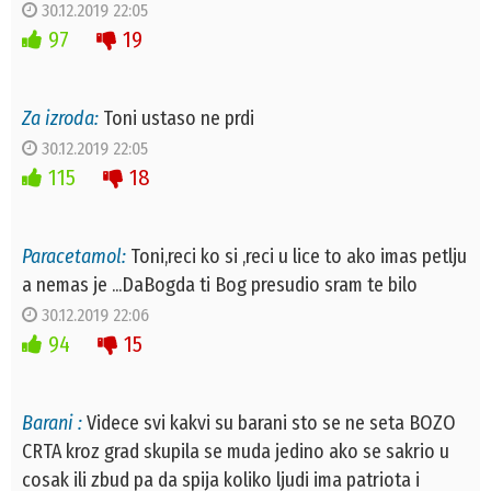
30.12.2019 22:05
97
19
Za izroda:
Toni ustaso ne prdi
30.12.2019 22:05
115
18
Paracetamol:
Toni,reci ko si ,reci u lice to ako imas petlju
a nemas je ...DaBogda ti Bog presudio sram te bilo
30.12.2019 22:06
94
15
Barani :
Videce svi kakvi su barani sto se ne seta BOZO
CRTA kroz grad skupila se muda jedino ako se sakrio u
cosak ili zbud pa da spija koliko ljudi ima patriota i