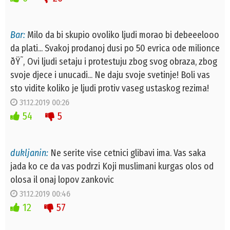
Bar:
Milo da bi skupio ovoliko ljudi morao bi debeeelooo
da plati... Svakoj prodanoj dusi po 50 evrica ode milionce
ðŸ˜‚ Ovi ljudi setaju i protestuju zbog svog obraza, zbog
svoje djece i unucadi... Ne daju svoje svetinje! Boli vas
sto vidite koliko je ljudi protiv vaseg ustaskog rezima!
31.12.2019 00:26
54
5
dukljanin:
Ne serite vise cetnici glibavi ima. Vas saka
jada ko ce da vas podrzi Koji muslimani kurgas olos od
olosa il onaj lopov zankovic
31.12.2019 00:46
12
57