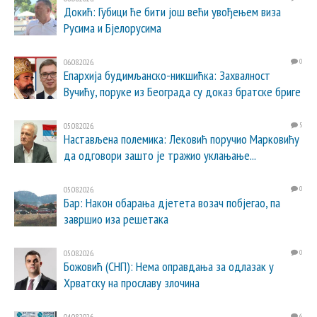
Докић: Губици ће бити још већи увођењем виза
Русима и Бјелорусима
06.08.2026.
0
Епархија будимљанско-никшићка: Захвалност
Вучићу, поруке из Београда су доказ братске бриге
05.08.2026.
5
Настављена полемика: Лековић поручио Марковићу
да одговори зашто је тражио уклањање...
05.08.2026.
0
Бар: Након обарања дјетета возач побјегао, па
завршио иза решетака
05.08.2026.
0
Божовић (СНП): Нема оправдања за одлазак у
Хрватску на прославу злочина
04.08.2026.
6