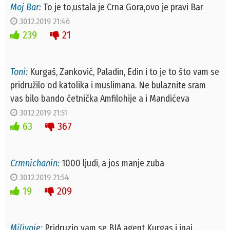
Moj Bar:
To je to,ustala je Crna Gora,ovo je pravi Bar
30.12.2019 21:46
239
21
Toni:
Kurgaš, Zanković, Paladin, Edin i to je to što vam se
pridružilo od katolika i muslimana. Ne bulaznite sram
vas bilo bando četnička Amfilohije a i Mandićeva
30.12.2019 21:51
63
367
Crmnichanin:
1000 ljudi, a jos manje zuba
30.12.2019 21:54
19
209
Milivoje:
Pridruzio vam se BIA agent Kurgas i inaj