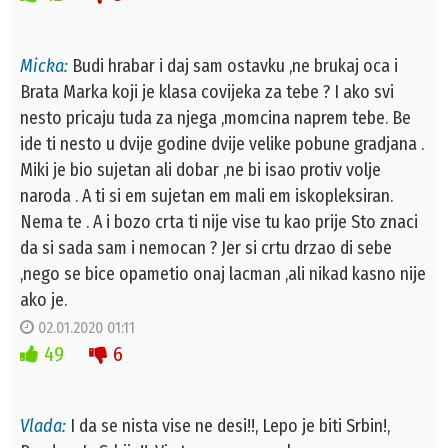
Micka:
Budi hrabar i daj sam ostavku ,ne brukaj oca i
Brata Marka koji je klasa covijeka za tebe ? I ako svi
nesto pricaju tuda za njega ,momcina naprem tebe. Be
ide ti nesto u dvije godine dvije velike pobune gradjana .
Miki je bio sujetan ali dobar ,ne bi isao protiv volje
naroda . A ti si em sujetan em mali em iskopleksiran.
Nema te . A i bozo crta ti nije vise tu kao prije Sto znaci
da si sada sam i nemocan ? Jer si crtu drzao di sebe
,nego se bice opametio onaj lacman ,ali nikad kasno nije
ako je.
02.01.2020 01:11
49
6
Vlada:
I da se nista vise ne desi!!, Lepo je biti Srbin!,