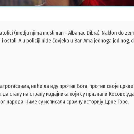
atolici (medju njima musliman - Albanac Dibra). Naklon do zeml
 i ostali. A u policiji niđe čovjeka u Bar. Ama jednoga jedinog, d
трогасцима, неће да иду против Бога, против своје цркве у
 да стану на страну издајника који су признали Косово,уд
ког народа. Чиме су исписали срамну историју Црне Горе.