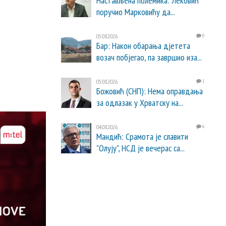
Настављена полемика: Лековић
поручио Марковићу да...
05.08.2026.
0
Бар: Након обарања дјетета
возач побјегао, па завршио иза...
05.08.2026.
1
Божовић (СНП): Нема оправдања
за одлазак у Хрватску на...
04.08.2026.
6
Мандић: Срамота је славити
"Олују", НСД је вечерас са...