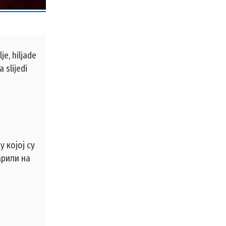
je, hiljade
a slijedi
 којој су
арили на