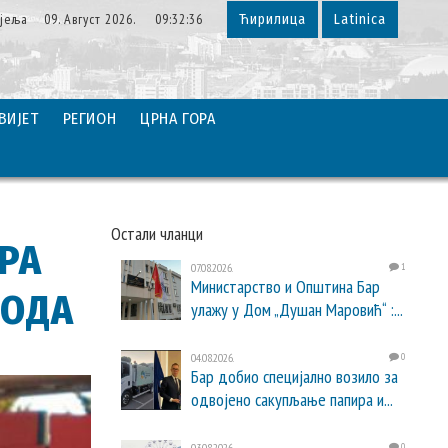
јеља 09. Август 2026. 09:32:37
Ћирилица
Latinica
ВИЈЕТ
РЕГИОН
ЦРНА ГОРА
Остали чланци
ИРА
07.08.2026.
1
Министарство и Општина Бар
РОДА
улажу у Дом „Душан Маровић“ :...
04.08.2026.
0
Бар добио специјално возило за
одвојено сакупљање папира и...
03.08.2026.
0