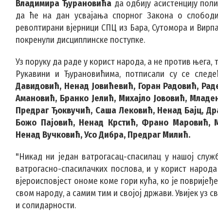
Владимира Ђурановића
да одбију асистенцију поли
да ће на дан усвајања спорног Закона о слободи 
револтирани вјерници СПЦ из Бара, Сутомора и Вирп
покренули дисциплинске поступке.
Уз поруку да раде у корист народа, а не против њега,
Рукавини и Ђурановићима, потписали су се следе
Давидовић, Ненад Јовићевић, Горан Радовић, Рад
Амановић, Бранко Јелић, Михајло Јововић, Млад
Предраг Ђоквучић, Саша Лековић, Ненад Бајц, Др
Божо Пајовић, Ненад Крстић, Франо Маровић, 
Ненад Вучковић, Усо Дибра, Предраг Милић.
"Никад ни један ватрогасац-спасилац у нашој служ
ватрогасно-спасилачких послова, и у корист народа 
вјероисповјест ономе коме гори кућа, ко је повријеђ
свом народу, а самим тим и својој држави. Увијек уз с
и солидарности.