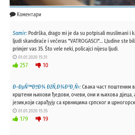
Коментари
Samir:
Podrška, drago mi je da su potpisali muslimani i k
ljudi skandiraće i večeras "VATROGASCI".... LJudine ste bili
primjer vas 35. Što vele neki, policajci nijesu ljudi.
01.01.2020 15:31
257
10
Ð–ÐµÑ™ÐºÐ¾ ÐžÑ‚Ð¾Ð²Ð¸Ñ›:
Свака част поштеним ва
крштени њихови ђедови, очеви, они и њихова дјеца, а
језик,који сарађују са крвницима српског и црногорс
01.01.2020 15:35
179
19