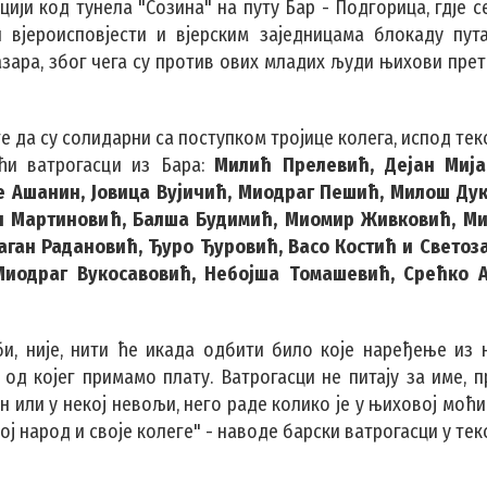
цији код тунела "Созина" на путу Бар - Подгорица, гдје 
вјероисповјести и вјерским заједницама блокаду пут
азара, због чега су против ових младих људи њихови пре
 те да су солидарни са поступком тројице колега, испод те
ћи ватрогасци из Бара:
Милић Прелевић, Дејан Мија
е Ашанин, Јовица Вујичић, Миодраг Пешић, Милош Ду
ен Мартиновић, Балша Будимић, Миомир Живковић, Ми
аган Радановић, Ђуро Ђуровић, Васо Костић и Светоз
Миодраг Вукосавовић, Небојша Томашевић, Срећко 
би, није, нити ће икада одбити било које наређење из 
од којег примамо плату. Ватрогасци не питају за име, п
ен или у некој невољи, него раде колико је у њиховој моћ
вој народ и своје колеге" - наводе барски ватрогасци у те