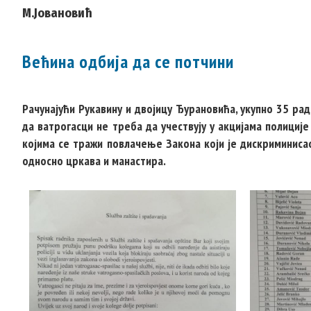
М.Јовановић
Већина одбија да се потчини
Рачунајући Рукавину и двојицу Ђурановића, укупно 35 ра
да ватрогасци не треба да учествују у акцијама полициј
којима се тражи повлачење Закона који је дискриминиса
односно цркава и манастира.