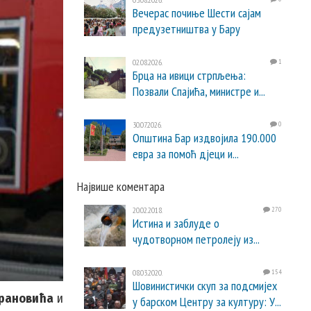
Вечерас почиње Шести сајам
предузетништва у Бару
02.08.2026.
1
Брца на ивици стрпљења:
Позвали Спајића, министре и...
30.07.2026.
0
Општина Бар издвојила 190.000
евра за помоћ дјеци и...
Највише коментара
20.02.2018.
270
Истина и заблуде о
чудотворном петролеју из...
08.03.2020.
154
Шовинистички скуп за подсмијех
рановића
и
у барском Центру за културу: У...