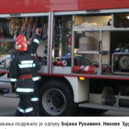
асавања подржало је одлуку
Бојана Рукавине
,
Николе Ђу