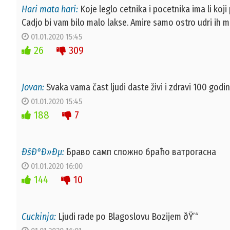
Hari mata hari:
Koje leglo cetnika i pocetnika ima li koj
Cadjo bi vam bilo malo lakse. Amire samo ostro udri ih m
01.01.2020 15:45
26
309
Jovan:
Svaka vama čast ljudi daste živi i zdravi 100 godin
01.01.2020 15:45
188
7
ÐšÐ°Ð»Ðµ:
Браво самп сложно браћо ватрогасна
01.01.2020 16:00
144
10
Cuckinja:
Ljudi rade po Blagoslovu Bozijem ðŸ’“