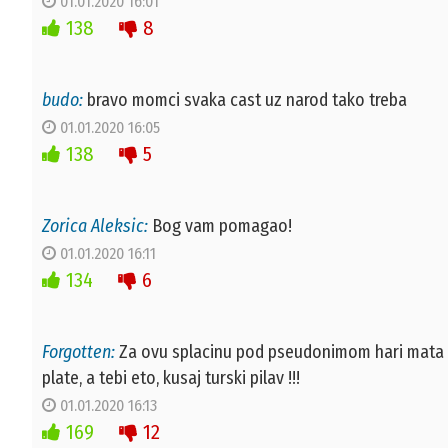
01.01.2020 16:01
138
8
budo:
bravo momci svaka cast uz narod tako treba
01.01.2020 16:05
138
5
Zorica Aleksic:
Bog vam pomagao!
01.01.2020 16:11
134
6
Forgotten:
Za ovu splacinu pod pseudonimom hari mata har
plate, a tebi eto, kusaj turski pilav !!!
01.01.2020 16:13
169
12