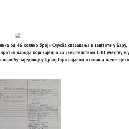
дника од 46 колико броји Служба спасавања и заштите у Бару,
е против народа који заједно са свештенством СПЦ учествује 
о највећу заједницу у Црној Гори најавом отимања њене вјек