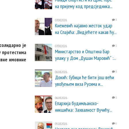
на пријему код предсједника...
07.08.2026.
3
Кнежевић најавио жесток удар
на Спајића: „Видјећете какав ћу...
 солидарно је
07.08.2026.
1
Министарство и Општина Бар
у протестима
улажу у Дом „Душан Маровић“ :...
овне имовине
06.08.2026.
3
Докић: Губици ће бити још већи
увођењем виза Русима и...
06.08.2026.
1
Епархија будимљанско-
никшићка: Захвалност Вучићу...
05.08.2026.
6