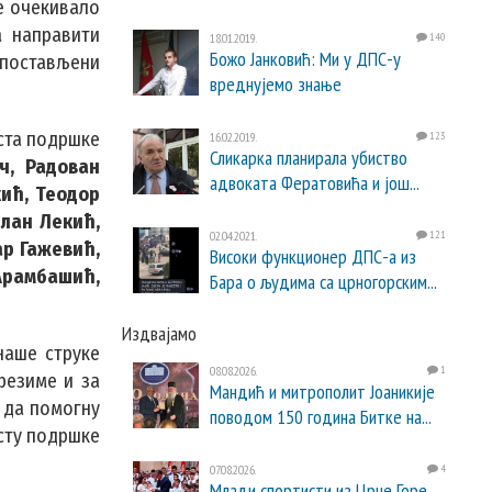
се очекивало
а направити
18.01.2019.
140
Божо Јанковић: Ми у ДПС-у
тпостављени
вреднујемо знање
кста подршке
16.02.2019.
123
Сликарка планирала убиство
ч, Радован
адвоката Фератовића и још...
кић, Теодор
лан Лекић,
02.04.2021.
121
ар Гажевић,
Високи функционер ДПС-а из
Арамбашић,
Бара о људима са црногорским...
Издвајамо
наше струке
08.08.2026.
1
резиме и за
Мандић и митрополит Јоаникије
и да помогну
поводом 150 година Битке на...
ксту подршке
07.08.2026.
4
Млади спортисти из Црне Горе