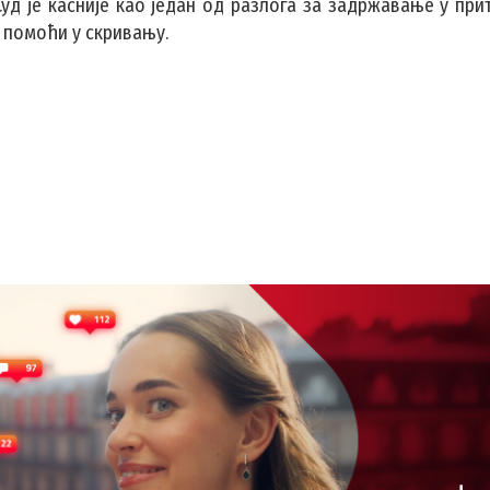
 Суд је касније као један од разлога за задржавање у пр
ао помоћи у скривању.