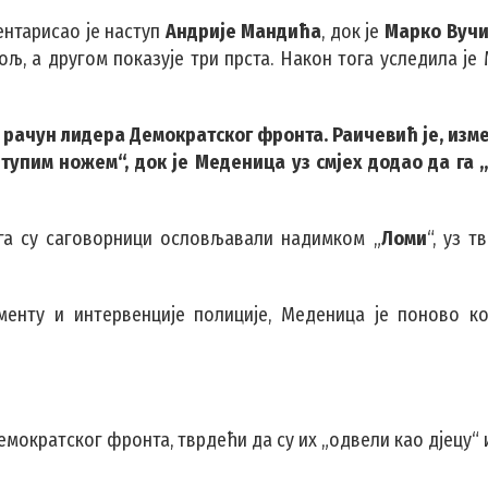
ентарисао је наступ
Андрије Мандића
, док је
Марко Вуч
љ, а другом показује три прста. Након тога уследила је
 рачун лидера Демократског фронта. Раичевић је, изме
упим ножем“, док је Меденица уз смјех додао да га 
ога су саговорници ословљавали надимком „
Ломи
“, уз 
енту и интервенције полиције, Меденица је поново к
мократског фронта, тврдећи да су их „одвели као дјецу“ 