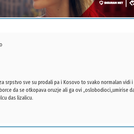
io
 za srpstvo sve su prodali pa i Kosovo to svako normalan vidi i
borce da se otkopava oruzje ali ga ovi ,,oslobodioci,,umirise 
cu das lizalicu.