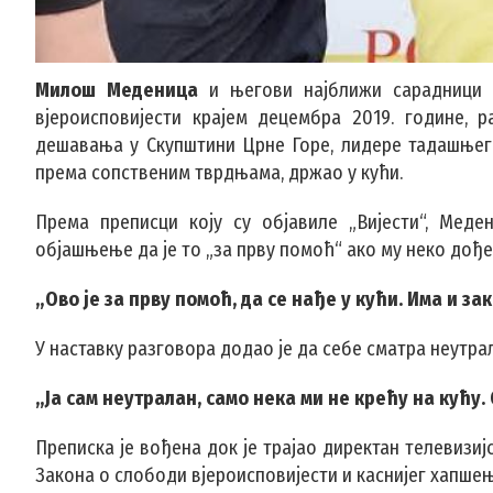
Милош Меденица
и његови најближи сарадници н
вјероисповијести крајем децембра 2019. године, 
дешавања у Скупштини Црне Горе, лидере тадашњег 
према сопственим тврдњама, држао у кући.
Према преписци коју су објавиле „Вијести“, Меде
објашњење да је то „за прву помоћ“ ако му неко дође 
„Ово је за прву помоћ, да се нађе у кући. Има и за
У наставку разговора додао је да себе сматра неутра
„Ја сам неутралан, само нека ми не крећу на кућу. 
Преписка је вођена док је трајао директан телевизи
Закона о слободи вјероисповијести и каснијег хапш