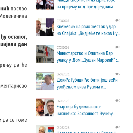
на пријему код предсједника...
инић
послао
 Меденичина
07.08.2026.
1
Кнежевић најавио жесток удар
на Спајића: „Видјећете какав ћу...
ђу осталог,
„цијели дан
07.08.2026.
0
Министарство и Општина Бар
улажу у Дом „Душан Маровић“ :...
тврдњу да ће
06.08.2026.
2
Докић: Губици ће бити још већи
оментарисао
увођењем виза Русима и...
06.08.2026.
0
Епархија будимљанско-
никшићка: Захвалност Вучићу...
и да се томе
05.08.2026.
6