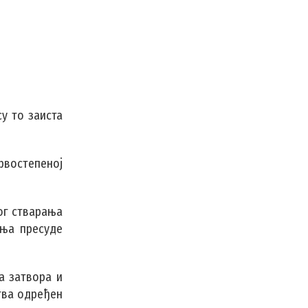
у то заиста
рвостепеној
ог стварања
ања пресуде
а затвора и
тва одређен