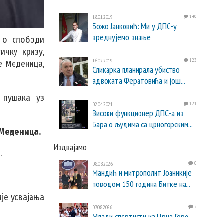
18.01.2019.
140
Божо Јанковић: Ми у ДПС-у
вреднујемо знање
а о слободи
ичку кризу,
16.02.2019.
123
е Меденица,
Сликарка планирала убиство
адвоката Фератовића и још...
 пушака, уз
02.04.2021.
121
Високи функционер ДПС-а из
Бара о људима са црногорским...
е Меденица.
Издвајамо
.
08.08.2026.
0
Мандић и митрополит Јоаникије
поводом 150 година Битке на...
ије усвајања
07.08.2026.
2
Млади спортисти из Црне Горе