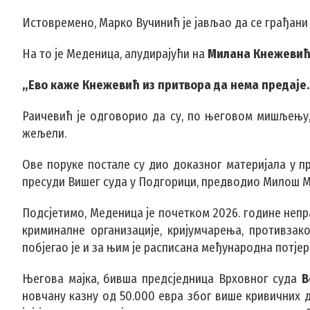
Истовремено, Марко Вучинић је јављао да се грађани
На то је Меденица, алудирајући на
Милана Кнежеви
„Ево каже Кнежевић из притвора да нема предаје. 
Раичевић је одговорио да су, по његовом мишљењу, 
жељели.
Ове поруке постале су дио доказног материјала у пр
пресуди Вишег суда у Подгорици, предводио Милош 
Подсјетимо, Меденица је почетком 2026. године непр
криминалне организације, кријумчарења, противза
побјегао је и за њим је расписана међународна потјер
Његова мајка, бивша предсједница Врховног суда
В
новчану казну од 50.000 евра због више кривичних д