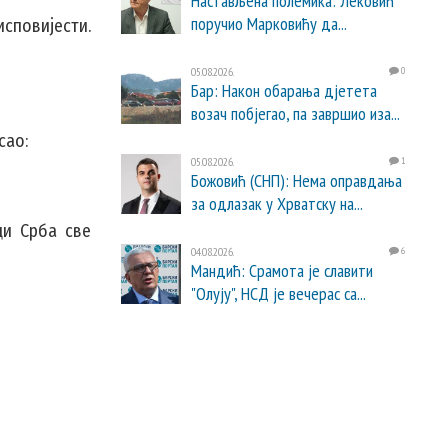
Настављена полемика: Лековић
поручио Марковићу да...
сповијести.
05.08.2026.
0
Бар: Након обарања дјетета
возач побјегао, па завршио иза...
сао:
05.08.2026.
1
Божовић (СНП): Нема оправдања
за одлазак у Хрватску на...
ци Срба све
04.08.2026.
6
Мандић: Срамота је славити
"Олују", НСД је вечерас са...