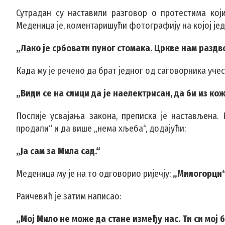
Сутрадан су наставили разговор о протестима кој
Меденица је, коментаришући фотографију на којој једа
„Лако је србовати пуног стомака. Цркве нам раздво
Када му је речено да брат једног од саговорника уче
„Види се на слици да је наелектрисан, да би из ко
Послије усвајања закона, преписка је настављена. 
продали“ и да више „нема хљеба“, додајући:
„Ја сам за Мила сад.“
Меденица му је на то одговорио ријечју:
„Милогорци“
Раичевић је затим написао:
„Мој Мило не може да стане између нас. Ти си мој б