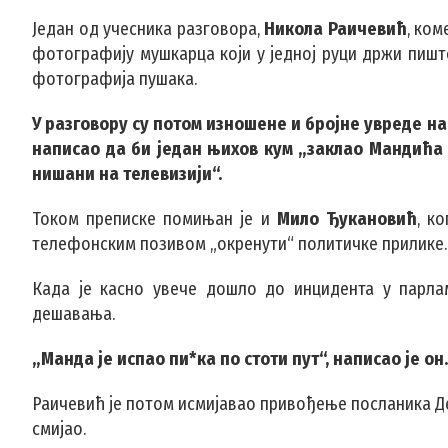
Један од учесника разговора,
Никола Раичевић
, ком
фотографију мушкарца који у једној руци држи пишто
фотографија пушака.
У разговору су потом изношене и бројне увреде на
написао да би један њихов кум „заклао Мандића т
нишани на телевизији“.
Током преписке помињан је и
Мило Ђукановић
, к
телефонским позивом „окренути“ политичке прилике.
Када је касно увече дошло до инцидента у парлам
дешавања.
„Манда је испао пи*ка по стоти пут“, написао је он.
Раичевић је потом исмијавао привођење посланика Де
смијао.