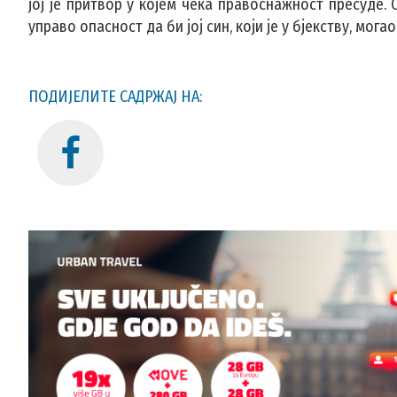
јој је притвор у којем чека правоснажност пресуде.
управо опасност да би јој син, који је у бјекству, мог
ПОДИЈЕЛИТЕ САДРЖАЈ НА: