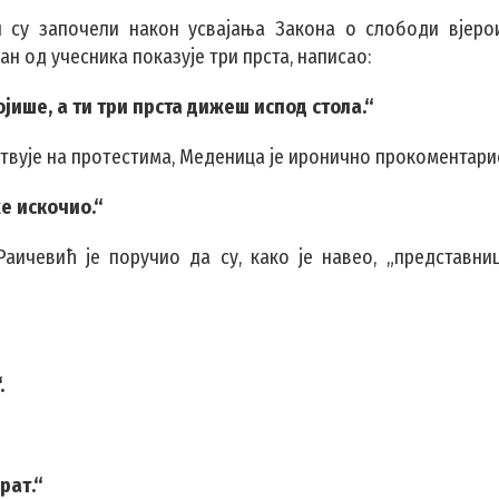
и су започели након усвајања Закона о слободи вјерои
н од учесника показује три прста, написао:
јише, а ти три прста дижеш испод стола.“
ствује на протестима, Меденица је иронично прокоментари
же искочио.“
Раичевић је поручио да су, како је навео, „представни
.
рат.“