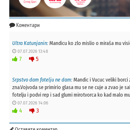
Коментари
Ultra Katunjanin:
Mandicu ko zlo mislio o miraša mu vis
07.07.2026 13:48
7
5
Srpstvo dam fotelju ne dam:
Mandic i Vucuc veliki borci
zna.Vojvoda se primirio glasa mu se ne cuje a zvao je sa
fotelju i podvi rep i sad glumi mirotvorca ko kad malo mul
07.07.2026 14:06
4
3
Оставите коментар