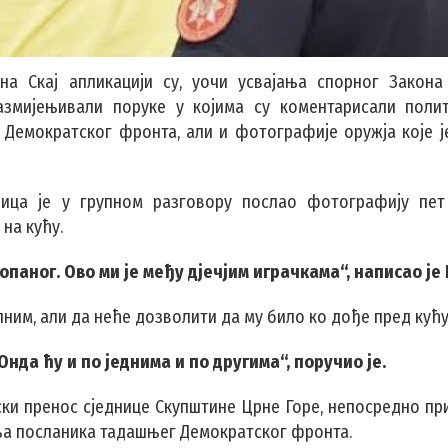
а Скај апликацији су, уочи усвајања спорног Закон
размијењивали поруке у којима су коментарисали полит
Демократског фронта, али и фотографије оружја које ј
ница је у групном разговору послао фотографију пет
на кућу.
копаног. Ово ми је међу дјечјим играчкама“, написао ј
лним, али да неће дозволити да му било ко дође пред кућу
Онда ћу и по једнима и по другима“, поручио је.
јски пренос сједнице Скупштине Црне Горе, непосредно пр
ења посланика тадашњег Демократског фронта.