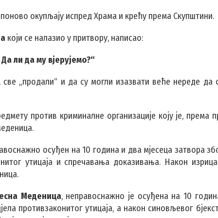
 поново окупљају испред Храма и крећу према Скупштини.
ћа
који се налазио у притвору, написао:
Да ли да му вјерујемо?“
све „продали“ и да су могли изазвати веће нереде да с
едмету против криминалне организације коју је, према п
Меденица.
авоснажно осуђен на 10 година и два мјесеца затвора зб
конитог утицаја и спречавања доказивања. Након изриц
ница.
есна Меденица
, неправоснажно је осуђена на 10 годин
јела противзаконитог утицаја, а након синовљевог бјекс