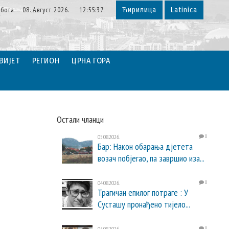
убота 08. Август 2026. 12:55:38
Ћирилица
Latinica
ВИЈЕТ
РЕГИОН
ЦРНА ГОРА
Остали чланци
05.08.2026.
0
Бар: Након обарања дјетета
возач побјегао, па завршио иза...
04.08.2026.
0
Трагичан епилог потраге : У
Сусташу пронађено тијело...
04.08.2026.
0