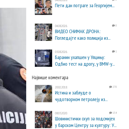
Пети дан потраге за Георгијем...
04.08.2026.
0
ВИДЕО СНИМАК ДРОНА:
Погледајте како полиција из...
03.08.2026.
1
Баранин ухапшен у Улцињу:
Одбио тест на дрогу, у BMW-у...
Највише коментара
20.02.2018.
270
Истина и заблуде о
чудотворном петролеју из...
08.03.2020.
154
Шовинистички скуп за подсмијех
у барском Центру за културу: У...