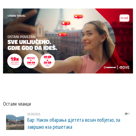
Остали чланци
05.08.2026.
0
Бар: Након обарања дјетета возач побјегао, па
завршио иза решетака