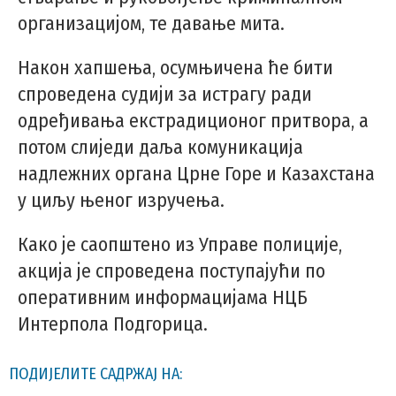
организацијом, те давање мита.
Након хапшења, осумњичена ће бити
спроведена судији за истрагу ради
одређивања екстрадиционог притвора, а
потом слиједи даља комуникација
надлежних органа Црне Горе и Казахстана
у циљу њеног изручења.
Како је саопштено из Управе полиције,
акција је спроведена поступајући по
оперативним информацијама НЦБ
Интерпола Подгорица.
ПОДИЈЕЛИТЕ САДРЖАЈ НА: