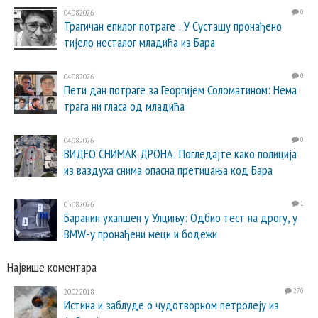
04.08.2026.
0
Трагичан епилог потраге : У Сусташу пронађено
тијело несталог младића из Бара
04.08.2026.
0
Пети дан потраге за Георгијем Соломатином: Нема
трага ни гласа од младића
04.08.2026.
0
ВИДЕО СНИМАК ДРОНА: Погледајте како полиција
из ваздуха снима опасна претицања код Бара
03.08.2026.
1
Баранин ухапшен у Улцињу: Одбио тест на дрогу, у
BMW-у пронађени меци и бодежи
Највише коментара
20.02.2018.
270
Истина и заблуде о чудотворном петролеју из