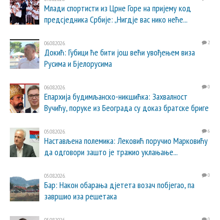
Млади спортисти из Црне Горе на пријему код
предсједника Србије: „Нигдје вас нико неће...
06.08.2026.
2
Докић: Губици ће бити још већи увођењем виза
Русима и Бјелорусима
06.08.2026.
0
Епархија будимљанско-никшићка: Захвалност
Вучићу, поруке из Београда су доказ братске бриге
05.08.2026.
6
Настављена полемика: Лековић поручио Марковићу
да одговори зашто је тражио уклањање...
05.08.2026.
0
Бар: Након обарања дјетета возач побјегао, па
завршио иза решетака
05.08.2026.
0