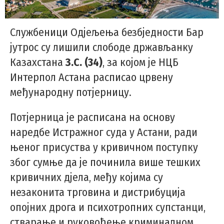
Службеници Одјељења безбједности Бар
јутрос су лишили слободе држављанку
Казахстана
З.С. (34)
, за којом је НЦБ
Интерпол Астана расписао црвену
међународну потјерницу.
Потјерница је расписана на основу
наредбе Истражног суда у Астани, ради
њеног присуства у кривичном поступку
због сумње да је починила више тешких
кривичних дјела, међу којима су
незаконита трговина и дистрибуција
опојних дрога и психотропних супстанци,
стварање и руковођење криминалном