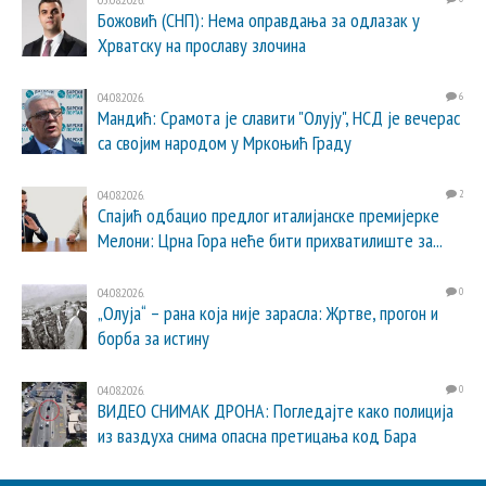
Божовић (СНП): Нема оправдања за одлазак у
Хрватску на прославу злочина
04.08.2026.
6
Мандић: Срамота је славити "Олују", НСД је вечерас
са својим народом у Мркоњић Граду
04.08.2026.
2
Спајић одбацио предлог италијанске премијерке
Мелони: Црна Гора неће бити прихватилиште за...
04.08.2026.
0
„Олуја“ – рана која није зарасла: Жртве, прогон и
борба за истину
04.08.2026.
0
ВИДЕО СНИМАК ДРОНА: Погледајте како полиција
из ваздуха снима опасна претицања код Бара