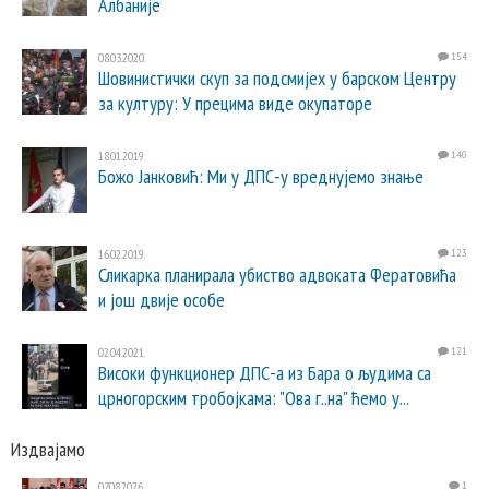
Албаније
08.03.2020.
154
Шовинистички скуп за подсмијех у барском Центру
за културу: У прецима виде окупаторе
18.01.2019.
140
Божо Јанковић: Ми у ДПС-у вреднујемо знање
16.02.2019.
123
Сликарка планирала убиство адвоката Фератовића
и још двије особе
02.04.2021.
121
Високи функционер ДПС-а из Бара о људима са
црногорским тробојкама: "Ова г..на" ћемо у...
Издвајамо
07.08.2026.
1