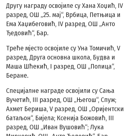
Другу награду освојиле су Хана Хоџић, IV
разред, ОШ „25. мај“, Врбица, Петњица и
Ема Хаџибеговић, IV разред, ОШ „Анто
Ђедовић“, Бар.
Треће мјесто освојиле су Уна Томичић, V
разред, Друга основна школа, Будва и
Маша Шћекић, I разред, ОШ „Полица“,
Беране.
Специјалне награде освојили су Сања
Вучетић, III разред, ОШ „Његош“, Спуж;
Ахмет Бериша, V разред, ОШ „Оријентски
батаљон“, Бијела; Ксенија Божовић, III
разред, ОШ „Иван Вушовић“; Лука