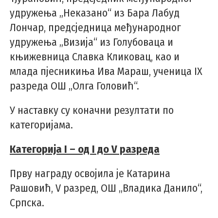
удружења „Некaзано“ из Бара Лабуд
Лончар, предсједница међународног
удружења „Визија“ из Голубоваца и
књижевница Славка Кликовац, као и
млада пјесникиња Ива Мараш, ученица IX
разреда ОШ „Олга Головић“.
У наставку су коначни резултати по
категоријама.
Категорија I – од I до V разреда
Прву награду освојила је Катарина
Рашовић, V разред, ОШ „Владика Данило“,
Српска.