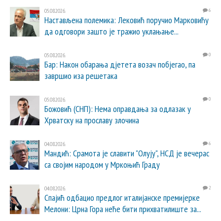
05.08.2026.
6
Настављена полемика: Лековић поручио Марковићу
да одговори зашто је тражио уклањање...
05.08.2026.
0
Бар: Након обарања дјетета возач побјегао, па
завршио иза решетака
05.08.2026.
0
Божовић (СНП): Нема оправдања за одлазак у
Хрватску на прославу злочина
04.08.2026.
6
Мандић: Срамота је славити "Олују", НСД је вечерас
са својим народом у Мркоњић Граду
04.08.2026.
2
Спајић одбацио предлог италијанске премијерке
Мелони: Црна Гора неће бити прихватилиште за...