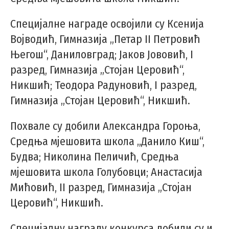
Специјалне награде освојили су Ксенија
Војводић, Гимназија „Петар II Петровић
Његош“, Даниловград; Јаков Јововић, I
разред, Гимназија „Стојан Церовић“,
Никшић; Теодора Радуновић, I разред,
Гимназија „Стојан Церовић“, Никшић.
Похвале су добили Александра Гороња,
Средња мјешовита школа „Данило Киш“,
Будва; Николина Пеличић, Средња
мјешовита школа Голубовци; Анастасија
Мићовић, II разред, Гимназија „Стојан
Церовић“, Никшић.
Специјалну награду конкурса добили су и