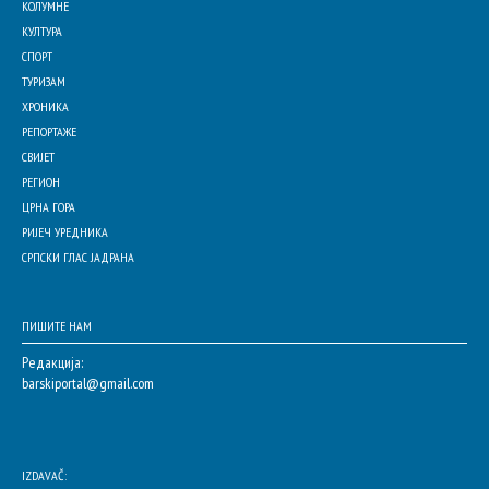
КОЛУМНЕ
КУЛТУРА
СПОРТ
ТУРИЗАМ
ХРОНИКА
РЕПОРТАЖЕ
СВИЈЕТ
РЕГИОН
ЦРНА ГОРА
РИЈЕЧ УРЕДНИКА
СРПСКИ ГЛАС ЈАДРАНА
ПИШИТЕ НАМ
Редакција:
barskiportal@gmail.com
IZDAVAČ: