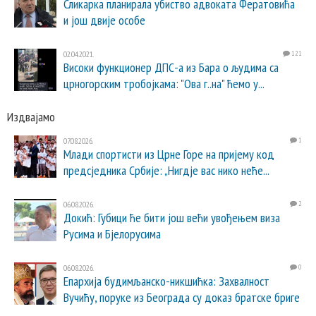
Сликарка планирала убиство адвоката Фератовића
и још двије особе
02.04.2021.
121
Високи функционер ДПС-а из Бара о људима са
црногорским тробојкама: "Ова г..на" ћемо у...
Издвајамо
07.08.2026.
1
Млади спортисти из Црне Горе на пријему код
предсједника Србије: „Нигдје вас нико неће...
06.08.2026.
2
Докић: Губици ће бити још већи увођењем виза
Русима и Бјелорусима
06.08.2026.
0
Епархија будимљанско-никшићка: Захвалност
Вучићу, поруке из Београда су доказ братске бриге