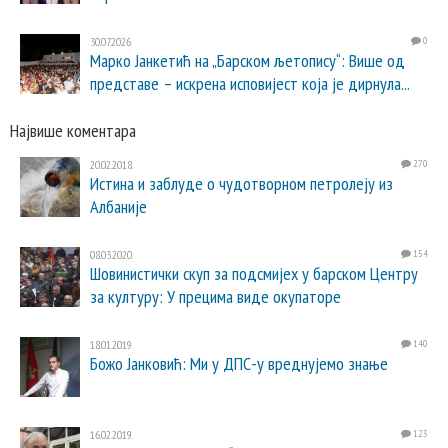
30.07.2026.
0
Марко Јанкетић на „Барском љетопису“: Више од
представе – искрена исповијест која је дирнула...
Највише коментара
20.02.2018.
270
Истина и заблуде о чудотворном петролеју из
Албаније
08.03.2020.
154
Шовинистички скуп за подсмијех у барском Центру
за културу: У прецима виде окупаторе
18.01.2019.
140
Божо Јанковић: Ми у ДПС-у вреднујемо знање
16.02.2019.
123