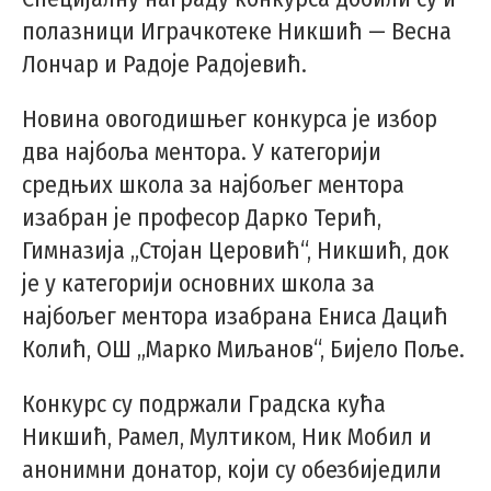
полазници Играчкотеке Никшић — Весна
Лончар и Радоје Радојевић.
Новина овогодишњег конкурса је избор
два најбоља ментора. У категорији
средњих школа за најбољег ментора
изабран је професор Дарко Терић,
Гимназија „Стојан Церовић“, Никшић, док
је у категорији основних школа за
најбољег ментора изабрана Ениса Дацић
Колић, ОШ „Марко Миљанов“, Бијело Поље.
Конкурс су подржали Градска кућа
Никшић, Рамел, Мултиком, Ник Мобил и
анонимни донатор, који су обезбиједили