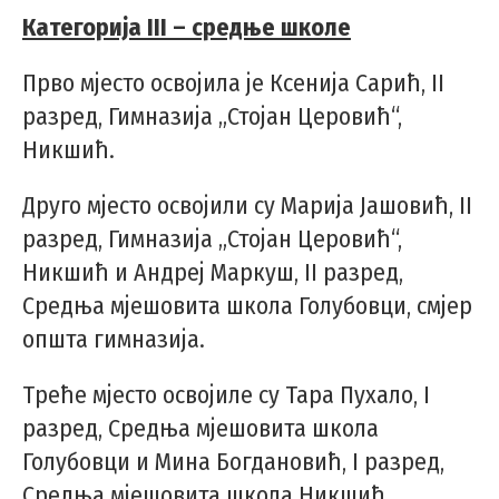
Категорија III – средње школе
Прво мјесто освојила је Ксенија Сарић, II
разред, Гимназија „Стојан Церовић“,
Никшић.
Друго мјесто освојили су Марија Јашовић, II
разред, Гимназија „Стојан Церовић“,
Никшић и Андреј Маркуш, II разред,
Средња мјешовита школа Голубовци, смјер
општа гимназија.
Треће мјесто освојиле су Тара Пухало, I
разред, Средња мјешовита школа
Голубовци и Мина Богдановић, I разред,
Средња мјешовита школа Никшић.