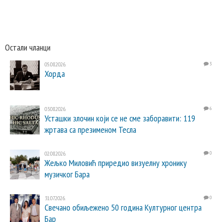
Остали чланци
05.08.2026.
3
Хорда
03.08.2026.
6
Усташки злочин који се не сме заборавити: 119
жртава са презименом Тесла
02.08.2026.
0
Жељко Миловић приредио визуелну хронику
музичког Бара
31.07.2026.
0
Свечано обиљежено 50 година Културног центра
Бар