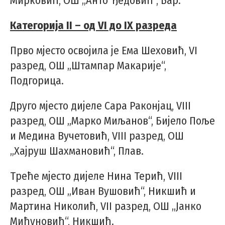
Мирковић, ОШ „Анто Ђедовић“, Бар.
Категорија II – од VI до IX разреда
Прво мјесто освојила је Ема Шеховић, VI
разред, ОШ „Штампар Макарије“,
Подгорица.
Друго мјесто дијеле Сара Раконјац, VIII
разред, ОШ „Марко Миљанов“, Бијело Поље
и Медина Вучетовић, VIII разред, ОШ
„Хајруш Шахмановић“, Плав.
Треће мјесто дијеле Нина Терић, VIII
разред, ОШ „Иван Вушовић“, Никшић и
Мартина Николић, VII разред, ОШ „Јанко
Мићуновић“, Никшић.