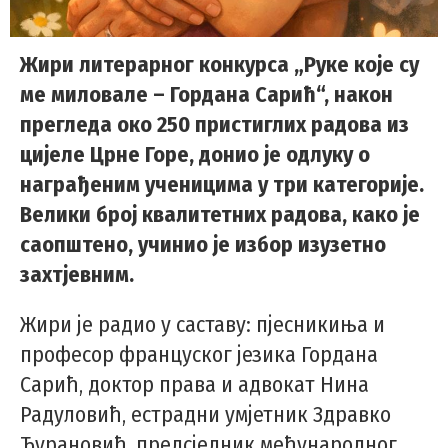
Жири литерарног конкурса „Руке које су
ме миловале – Гордана Сарић“, након
прегледа око 250 пристиглих радова из
цијеле Црне Горе, донио је одлуку о
награђеним ученицима у три категорије.
Велики број квалитетних радова, како је
саопштено, учинио је избор изузетно
захтјевним.
Жири је радио у саставу: пјесникиња и
професор француског језика Гордана
Сарић, доктор права и адвокат Нина
Радуловић, естрадни умјетник Здравко
Ђурановић, предсједник међународног