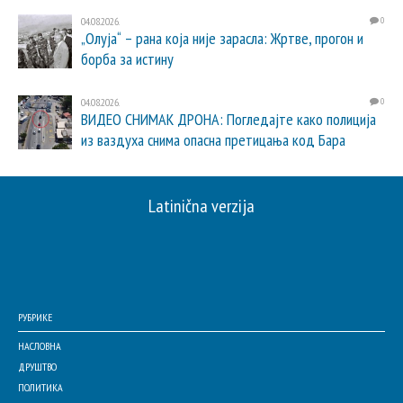
04.08.2026.
0
„Олуја“ – рана која није зарасла: Жртве, прогон и
борба за истину
04.08.2026.
0
ВИДЕО СНИМАК ДРОНА: Погледајте како полиција
из ваздуха снима опасна претицања код Бара
Latinična verzija
РУБРИКЕ
НАСЛОВНА
ДРУШТВО
ПОЛИТИКА