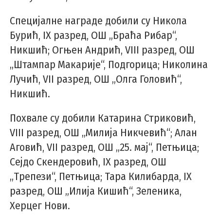
Специјалне награде добили су Никола
Бурић, IX разред, ОШ „Браћа Рибар“,
Никшић; Огњен Андрић, VIII разред, ОШ
„Штампар Макарије“, Подгорица; Николина
Лучић, VII разред, ОШ „Олга Головић“,
Никшић.
Похвале су добили Катарина Стриковић,
VIII разред, ОШ „Милија Никчевић“; Алан
Аговић, VII разред, ОШ „25. мај“, Петњица;
Сејдо Скендеровић, IX разред, ОШ
„Трепези“, Петњица; Тара Килибарда, IX
разред, ОШ „Илија Кишић“, Зеленика,
Херцег Нови.