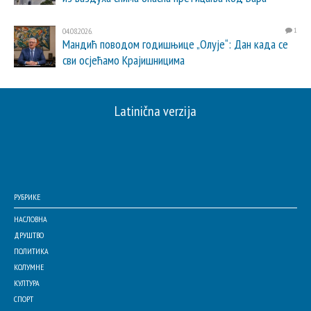
04.08.2026.
1
Мандић поводом годишњице „Олује“: Дан када се
сви осјећамо Крајишницима
Latinična verzija
РУБРИКЕ
НАСЛОВНА
ДРУШТВО
ПОЛИТИКА
КОЛУМНЕ
КУЛТУРА
СПОРТ