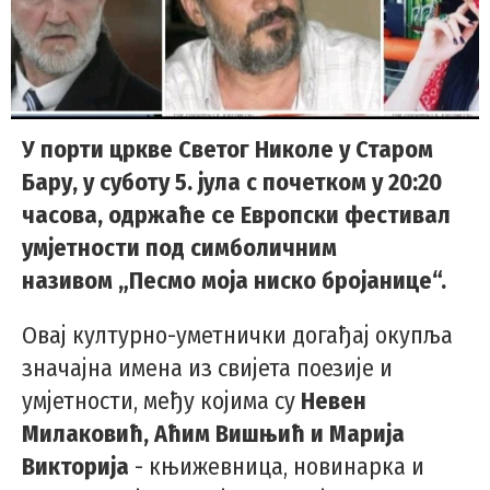
У порти цркве Светог Николе у Старом
Бару, у суботу 5. јула с почетком у 20:20
часова, одржаће се Европски фестивал
умјетности под симболичним
називом „Песмо моја ниско бројанице“.
Овај културно-уметнички догађај окупља
значајна имена из свијета поезије и
умјетности, међу којима су
Невен
Милаковић, Аћим Вишњић и Марија
Викторија
- књижевница, новинарка и