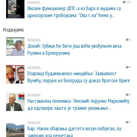
02.04.2021.
121
Високи функционер ДПС-а из Бара о људима са
црногорским тробојкама: "Ова г..на" ћемо у...
Издвајамо
06.08.2026.
1
Докић: Губици ће бити још већи увођењем виза
Русима и Бјелорусима
06.08.2026.
0
Епархија будимљанско-никшићка: Захвалност
Вучићу, поруке из Београда су доказ братске бриге
05.08.2026.
5
Настављена полемика: Лековић поручио Марковићу
да одговори зашто је тражио уклањање...
05.08.2026.
0
Бар: Након обарања дјетета возач побјегао, па
завршио иза решетака