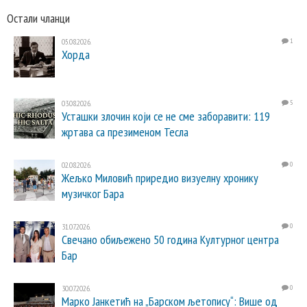
Остали чланци
05.08.2026.
1
Хорда
03.08.2026.
5
Усташки злочин који се не сме заборавити: 119
жртава са презименом Тесла
02.08.2026.
0
Жељко Миловић приредио визуелну хронику
музичког Бара
31.07.2026.
0
Свечано обиљежено 50 година Културног центра
Бар
30.07.2026.
0
Марко Јанкетић на „Барском љетопису“: Више од