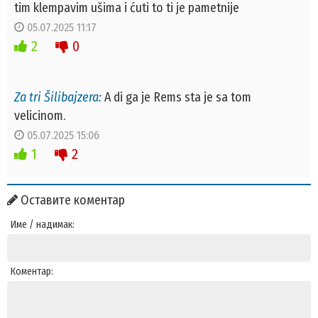
tim klempavim ušima i ćuti to ti je pametnije
05.07.2025 11:17
2
0
Za tri Šilibajzera:
A di ga je Rems sta je sa tom
velicinom.
05.07.2025 15:06
1
2
Оставите коментар
Име / надимак:
Коментар: