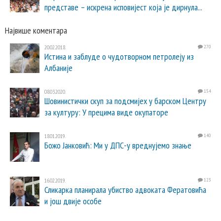
представе – искрена исповијест која је дирнула...
Највише коментара
20.02.2018.
270
Истина и заблуде о чудотворном петролеју из
Албаније
08.03.2020.
154
Шовинистички скуп за подсмијех у барском Центру
за културу: У прецима виде окупаторе
18.01.2019.
140
Божо Јанковић: Ми у ДПС-у вреднујемо знање
16.02.2019.
123
Сликарка планирала убиство адвоката Фератовића
и још двије особе