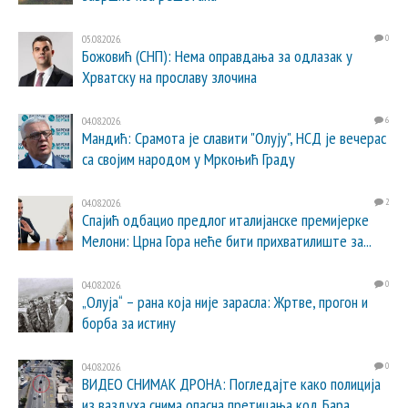
05.08.2026.
0
Божовић (СНП): Нема оправдања за одлазак у
Хрватску на прославу злочина
04.08.2026.
6
Мандић: Срамота је славити "Олују", НСД је вечерас
са својим народом у Мркоњић Граду
04.08.2026.
2
Спајић одбацио предлог италијанске премијерке
Мелони: Црна Гора неће бити прихватилиште за...
04.08.2026.
0
„Олуја“ – рана која није зарасла: Жртве, прогон и
борба за истину
04.08.2026.
0
ВИДЕО СНИМАК ДРОНА: Погледајте како полиција
из ваздуха снима опасна претицања код Бара