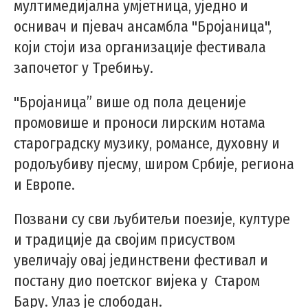
мултимедијална умјетница, уједно и
оснивач и пјевач ансамбла "Бројаница",
који стоји иза организације фестивала
започетог у Требињу.
"Бројаница” више од пола деценије
промовише и проноси лирским нотама
староградску музику, романсе, духовну и
родољубиву пјесму, широм Србије, региона
и Европе.
Позвани су сви љубитељи поезије, културе
и традиције да својим присуством
увеличају овај јединствени фестивал и
постану дио поетског вијека у Старом
Бару. Улаз је слободан.