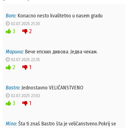
Boro:
Konacno nesto kvalitetno u nasem gradu
02.07.2025 21:20
3
2
Марина:
Вече епских дивова. Једва чекам.
02.07.2025 22:35
2
1
Bastro:
Jednostavno VELIČANSTVENO
02.07.2025 23:02
3
1
Mino:
Šta ti znaš Bastro šta je veličanstveno.Pokrij se