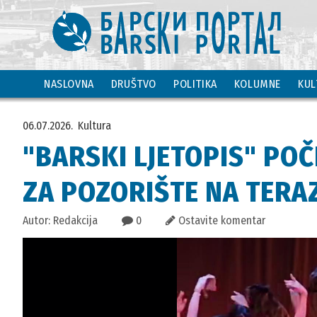
NASLOVNA
DRUŠTVO
POLITIKA
KOLUMNE
KUL
06.07.2026.
Kultura
"BARSKI LJETOPIS" POČ
ZA POZORIŠTE NA TERA
Autor: Redakcija
0
Ostavite komentar