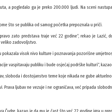
 puta, a pogledalo ga je preko 200.000 ljudi. Na sceni nastu
 tome što se publika od samog početka prepoznala u priči.
Upravo zato predstava traje već 22 godine“, rekao je Lazić, d
i veliko zadovoljstvo.
ru pokazala visok nivo kulture i poznavanja pozorišne umjetnos
cije vaspitavaju publiku i bude osjećaj podrške kulturi“, kazao 
av, sloboda i dostojanstvo teme koje nikada ne gube aktuelno
i. Prava ljubav ne vezuje i ne ograničava, već pripada slobod
a Čudre, kazao je da mu je čast što već 22 godine igra u pred