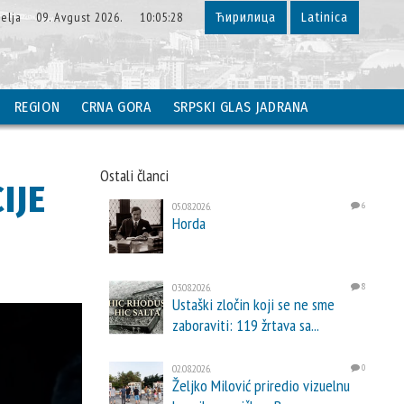
elja 09. Avgust 2026. 10:05:29
Ћирилица
Latinica
REGION
CRNA GORA
SRPSKI GLAS JADRANA
Ostali članci
IJE
05.08.2026.
6
Horda
03.08.2026.
8
Ustaški zločin koji se ne sme
zaboraviti: 119 žrtava sa...
02.08.2026.
0
Željko Milović priredio vizuelnu