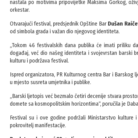
nastala po motivima pripovijetke Maksima Gorkog, oživje
orkestar.
Otvarajući festival, predsjednik Opštine Bar
Dušan Raiče
od simbola grada i važan dio njegovog identiteta.
„Tokom 46 festivalskih dana publika će imati priliku da
događaj, već dio našeg identiteta i svojevrstan barski br
kulturu i podržava festival.
Ispred organizatora, PR Kulturnog centra Bar i Barskog lj
u mjesto susreta umjetnika i publike.
„Barski ljetopis već bezmalo četiri decenije stvara prostor
domete sa kosmopolitskim horizontima“, poručila je Daba
Festival su i ove godine podržali Ministarstvo kulture 
pokrovitelj manifestacije.