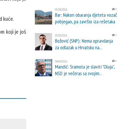
05.08.2026.
0
Bar: Nakon obaranja djeteta vozač
d kuće.
pobjegao, pa završio iza rešetaka
m koji je još
05.08.2026.
1
Božović (SNP): Nema opravdanja
za odlazak u Hrvatsku na...
04.08.2026.
6
Mandić: Sramota je slaviti "Oluju",
NSD je večeras sa svojim...