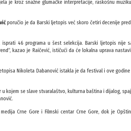
la je kroz snažne glumačke interpretacije, raskošnu muziku,
vić
poručio je da Barski ljetopis već skoro četiri decenije pred
 isprati 46 programa u šest selekcija. Barski ljetopis nije 
end“, kazao je Raičević, ističući da će lokalna uprava nastavi
etopisa Nikoleta Dabanović istakla je da festival i ove godine
 u kojem se slave stvaralaštvo, kulturna baština i dijalog, spaj
nović.
i medija Crne Gore i Filmski centar Crne Gore, dok je Opšti