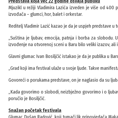
Predstava koja već 22 godine osvaja publiku
Mjuzikl u režiji Vladimira Lazića izveden je više od 400
izvođača – glumci, hor, balet i orkestar.
Reditelj Vladimir Lazić kazao je da je uspjeh predstave u
„Suština je ljubav, emocija, patnja i borba za slobodu. 
izvođenje na otvorenoj sceni u Baru bilo veliki izazov, ali 
Glavni glumac Ivan Bosiljčić istakao je da je publika u Ba
„Grad koji ima festival ulaže u svoje ljude. Takve manifesta
Govoreći o porukama predstave, on je naglasio da su ljub
„Kada govorimo o slobodi, neizbježno govorimo i o ljubav
poručio je Bosiljčić.
Snažan početak festivala
Glumac Dušan Radović, koji tumači lik pripovjedača Makar