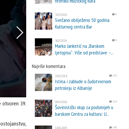
hroniku muzičkog Bara
31.07.2026.
0
Svečano obilježeno 50 godina
Kulturnog centra Bar
30.07.2026.
0
Marko Janketić na „Barskom
ljetopisu“: Više od predstave –...
Najviše komentara
20.02.2018.
270
Istina i zablude o čudotvornom
petroleju iz Albanije
08.03.2020.
154
e otvoren 39.
Šovinistički skup za podsmijeh u
barskom Centru za kulturu: U...
dostojanstvu,
18.01.2019.
140