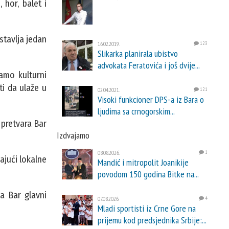
 hor, balet i
stavlja jedan
16.02.2019.
123
Slikarka planirala ubistvo
advokata Feratovića i još dvije...
samo kulturni
ti da ulaže u
02.04.2021.
121
Visoki funkcioner DPS-a iz Bara o
ljudima sa crnogorskim...
 pretvara Bar
Izdvajamo
08.08.2026.
1
ajući lokalne
Mandić i mitropolit Joanikije
povodom 150 godina Bitke na...
na Bar glavni
07.08.2026.
4
Mladi sportisti iz Crne Gore na
prijemu kod predsjednika Srbije:...