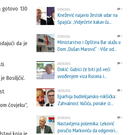
pa gotovo 130
07.08.2026.
3
Knežević najavio žestok udar na
Spajića: „Vidjećete kakav ću...
07.08.2026.
1
Ministarstvo i Opština Bar ulažu u
odajući da je
Dom „Dušan Marović“ : Više od...
ti.
06.08.2026.
3
Dokić: Gubici će biti još veći
uvođenjem viza Rusima i...
je Bosiljčić.
st.
06.08.2026.
1
Eparhija budimljansko-nikšićka:
Zahvalnost Vučiću, poruke iz...
nom čovjeku“,
05.08.2026.
6
Nastavljena polemika: Leković
poručio Markoviću da odgovori...
stavi koja je