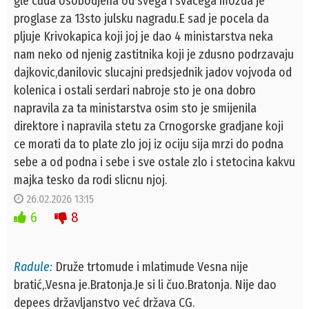
gle cuda osobodjena od svega i svacega mozda je
proglase za 13sto julsku nagradu.E sad je pocela da
pljuje Krivokapica koji joj je dao 4 ministarstva neka
nam neko od njenig zastitnika koji je zdusno podrzavaju
dajkovic,danilovic slucajni predsjednik jadov vojvoda od
kolenica i ostali serdari nabroje sto je ona dobro
napravila za ta ministarstva osim sto je smijenila
direktore i napravila stetu za Crnogorske gradjane koji
ce morati da to plate zlo joj iz ociju sija mrzi do podna
sebe a od podna i sebe i sve ostale zlo i stetocina kakvu
majka tesko da rodi slicnu njoj.
26.02.2026 13:15
6
8
Radule:
Druže trtomude i mlatimude Vesna nije
bratić,.Vesna je.Bratonja.Je si li čuo.Bratonja. Nije dao
depees državljanstvo već država CG.