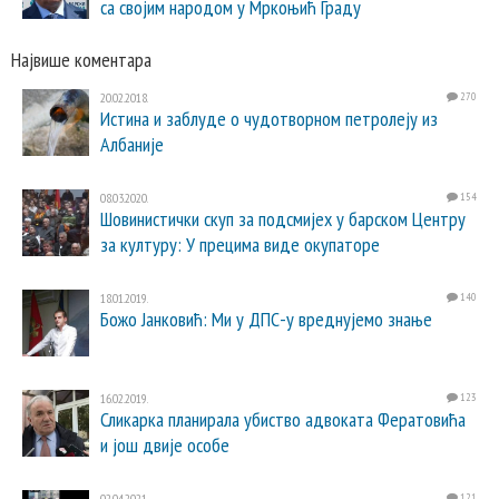
са својим народом у Мркоњић Граду
Највише коментара
20.02.2018.
270
Истина и заблуде о чудотворном петролеју из
Албаније
08.03.2020.
154
Шовинистички скуп за подсмијех у барском Центру
за културу: У прецима виде окупаторе
18.01.2019.
140
Божо Јанковић: Ми у ДПС-у вреднујемо знање
16.02.2019.
123
Сликарка планирала убиство адвоката Фератовића
и још двије особе
02.04.2021.
121