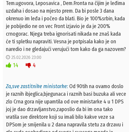
Tem.ugovora, Leposavica , Dem.Fronta na čijim je leđima
uzdaha i dosao na mjesto prem. Da bi posle 3 dana
okrenuo im leđa i počeo da blati. Bio je 100%srbin, kada
je pobijedio ne on vec Front izjavio je da je 200%
crnogorac. Njega treba ignorisati nikada ne znaš kada
će ti spletku napraviti. Vesna je potpisala kako je on
naredio i ne gledajući verujući tom kako da ga nazovem?
25.02.2026 23:00
14
4
Za,sve zastitnike ministarke:
Od 90tih na ovamo doslo
je raznih ibjeglica,bjegunaca i raznih basi buzuka ali vece
zlo Crna gora nije upamtila od ove ministarke 4 u 1 DPS
joj je dao drzavljanstvo,zaposlio da bi im ona tako
vratila sve direktore koji su imali bilo kakve veze sa
DPSom je smijenila u 2 dana napravila stetu za drzavu i