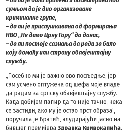
– да ли је била праћена и посматрана под
сумњом да је дио организоване
криминалне групе,
– да ли је прислушкивана од формирања
НВО „Не дамо Црну Гору“ до данас,
– да ли постоје сазнања да ради за било
коју домаћу или страну обавјештајну
службу.
„Посебно ми је важно ово посљедње, јер
сам усмено оптужена од шефа моје владе
да радим за српску обавјештајну службу.
Када добијем папир да то није тачно, нека
се застиди, ако му је остао прст образа“,
поручила је Братић, алудирајући јасно на
бившег премијера
Здравкa Кривокапићa
.