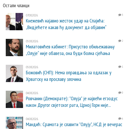
Остали чланци
07.08.2026.
3
Кнежевић најавио жесток удар на Спајића:
„Видјећете какав ћу документ да објавим“
05.08.2026.
2
Милатовићев кабинет: Присуство обиљежавању
„Олује“ није обавеза, она буди болна сјећања
05.08.2026.
1
Божовић (СНП): Нема оправдања за одлазак у
Хрватску на прославу злочина
04.08.2026.
0
Ровчанин (Демократе): "Олуја" је највећи егзодус
након Другог свјетског рата, Црној Гори није...
04.08.2026.
6
Мандић: Срамота је славити "Олују", НСД је вечерас