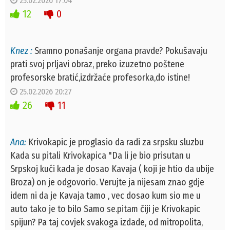
25.02.2026 17:04
12
0
Knez :
Sramno ponašanje organa pravde? Pokušavaju
prati svoj prljavi obraz, preko izuzetno poštene
profesorske bratić,izdržaće profesorka,do istine!
25.02.2026 20:27
26
11
Ana:
Krivokapic je proglasio da radi za srpsku sluzbu
Kada su pitali Krivokapica "Da li je bio prisutan u
Srpskoj kući kada je dosao Kavaja ( koji je htio da ubije
Broza) on je odgovorio. Verujte ja nijesam znao gdje
idem ni da je Kavaja tamo , vec dosao kum sio me u
auto tako je to bilo Samo se.pitam čiji je Krivokapic
spijun? Pa taj covjek svakoga izdade, od mitropolita,