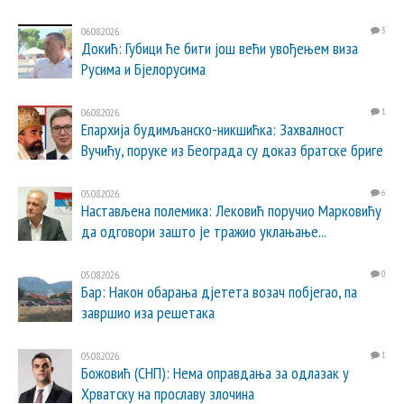
06.08.2026.
3
Докић: Губици ће бити још већи увођењем виза
Русима и Бјелорусима
06.08.2026.
1
Епархија будимљанско-никшићка: Захвалност
Вучићу, поруке из Београда су доказ братске бриге
05.08.2026.
6
Настављена полемика: Лековић поручио Марковићу
да одговори зашто је тражио уклањање...
05.08.2026.
0
Бар: Након обарања дјетета возач побјегао, па
завршио иза решетака
05.08.2026.
1
Божовић (СНП): Нема оправдања за одлазак у
Хрватску на прославу злочина