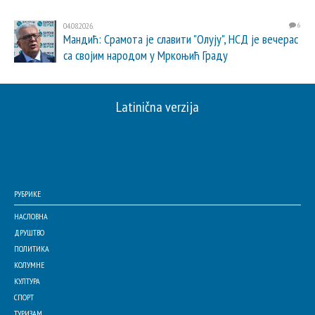
04.08.2026.
6
Мандић: Срамота је славити "Олују", НСД је вечерас
са својим народом у Мркоњић Граду
Latinična verzija
РУБРИКЕ
НАСЛОВНА
ДРУШТВО
ПОЛИТИКА
КОЛУМНЕ
КУЛТУРА
СПОРТ
ТУРИЗАМ