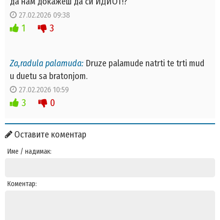
да нам докажеш да си ИДИОТ!?
27.02.2026 09:38
1
3
Za,radula palamuda:
Druze palamude natrti te trti mud
u duetu sa bratonjom.
27.02.2026 10:59
3
0
Оставите коментар
Име / надимак:
Коментар: