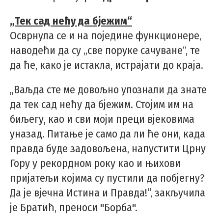
„Тек сад нећу да бјежим“
Осврнула се и на поједине функционере,
наводећи да су „све поруке сачуване“, те
да ће, како је истакла, истрајати до краја.
„Ваљда сте ме довољно упознали да знате
да тек сад нећу да бјежим. Стојим им на
биљегу, као и сви моји преци вјековима
уназад. Питање је само да ли ће они, када
правда буде задовољена, напустити Црну
Гору у рекордном року као и њихови
пријатељи којима су пустили да побјегну?
Да је вјечна Истина и Правда!“, закључила
је Братић, преноси "Борба".