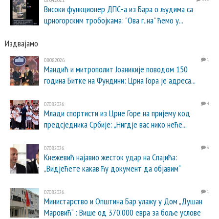
Високи функционер ДПС-а из Бара о људима са
црногорским тробојкама: "Ова г..на" ћемо у...
Издвајамо
08.08.2026.
1
Мандић и митрополит Јоаникије поводом 150
година Битке на Фундини: Црна Гора је адреса...
07.08.2026.
4
Млади спортисти из Црне Горе на пријему код
предсједника Србије: „Нигдје вас нико неће...
07.08.2026.
3
Кнежевић најавио жесток удар на Спајића:
„Видјећете какав ћу документ да објавим“
07.08.2026.
1
Министарство и Општина Бар улажу у Дом „Душан
Маровић“ : Више од 370.000 евра за боље услове