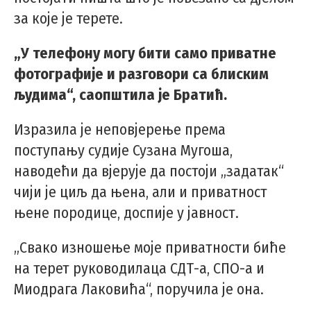
за које је терете.
„У телефону могу бити само приватне
фотографије и разговори са блиским
људима“, саопштила је Братић.
Изразила је неповјерење према
поступању судије Сузана Мугоша,
наводећи да вјерује да постоји „задатак“
чији је циљ да њена, али и приватност
њене породице, доспије у јавност.
„Свако изношење моје приватности биће
на терет руководилаца СДТ-а, СПО-а и
Миодрага Лаковића“, поручила је она.