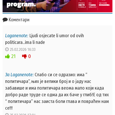
Коментари
Laganenote:
Ljudi osjecate li umor od ovih
politicara...ima li nade
25.02.2026 16:33
21
0
За Laganenote:
Слабо си се одразио: има “
политичара”, њих је велики број и о јаду нас
забавише и има политичара веома мало који када
добро раде труде се одма да их баче у глиб!Е од тих
“ политичара” нас заиста боли глава и повраћен нам
се!!!