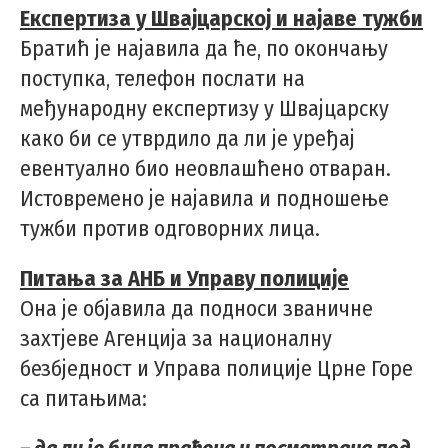
Експертиза у Швајцарској и најаве тужби
Братић је најавила да ће, по окончању
поступка, телефон послати на
међународну експертизу у Швајцарску
како би се утврдило да ли је уређај
евентуално био неовлашћено отваран.
Истовремено је најавила и подношење
тужби против одговорних лица.
Питања за АНБ и Управу полиције
Она је објавила да подноси званичне
захтјеве Агенција за националну
безбједност и Управа полиције Црне Горе
са питањима: