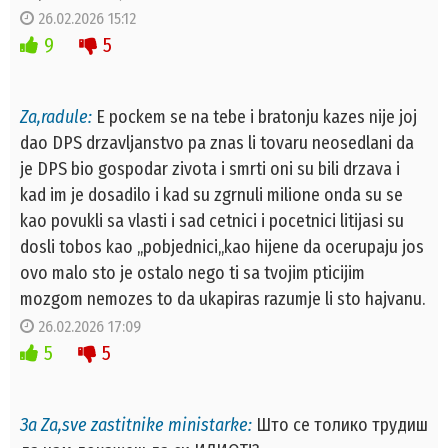
26.02.2026 15:12
9
5
Za,radule:
E pockem se na tebe i bratonju kazes nije joj
dao DPS drzavljanstvo pa znas li tovaru neosedlani da
je DPS bio gospodar zivota i smrti oni su bili drzava i
kad im je dosadilo i kad su zgrnuli milione onda su se
kao povukli sa vlasti i sad cetnici i pocetnici litijasi su
dosli tobos kao ,,pobjednici,,kao hijene da ocerupaju jos
ovo malo sto je ostalo nego ti sa tvojim pticijim
mozgom nemozes to da ukapiras razumje li sto hajvanu.
26.02.2026 17:09
5
5
За Za,sve zastitnike ministarke:
Што се толико трудиш