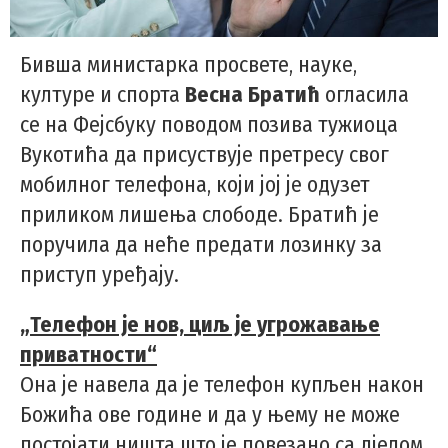
Бивша министарка просвете, науке,
културе и спорта
Весна Братић
огласила
се на Фејсбуку поводом позива тужиоца
Вукотићa да присуствује претресу свог
мобилног телефона, који јој је одузет
приликом лишења слободе. Братић је
поручила да неће предати лозинку за
приступ уређају.
„Телефон је нов, циљ је угрожавање
приватности“
Она је навела да је телефон купљен након
Божића ове године и да у њему не може
постојати ништа што је повезано са дјелом