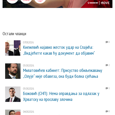
Остали чланци
07.08.2026.
0
Кнежевић најавио жесток удар на Спајића:
„Видјећете какав ћу документ да објавим“
05.08.2026.
2
Милатовићев кабинет: Присуство обиљежавању
„Олује“ није обавеза, она буди болна сјећања
05.08.2026.
1
Божовић (СНП): Нема оправдања за одлазак у
Хрватску на прославу злочина
04.08.2026.
0