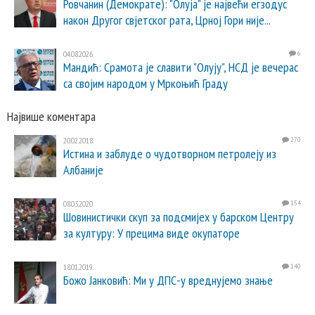
Ровчанин (Демократе): "Олуја" је највећи егзодус
након Другог свјетског рата, Црној Гори није...
04.08.2026.
6
Мандић: Срамота је славити "Олују", НСД је вечерас
са својим народом у Мркоњић Граду
Највише коментара
20.02.2018.
270
Истина и заблуде о чудотворном петролеју из
Албаније
08.03.2020.
154
Шовинистички скуп за подсмијех у барском Центру
за културу: У прецима виде окупаторе
18.01.2019.
140
Божо Јанковић: Ми у ДПС-у вреднујемо знање