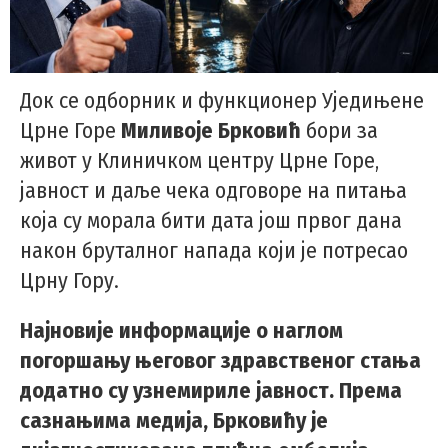
Док се одборник и функционер Уједињене
Црне Горе
Миливоје Брковић
бори за
живот у Клиничком центру Црне Горе,
јавност и даље чека одговоре на питања
која су морала бити дата још првог дана
након бруталног напада који је потресао
Црну Гору.
Најновије информације о наглом
погоршању његовог здравственог стања
додатно су узнемириле јавност. Према
сазнањима медија, Брковићу је