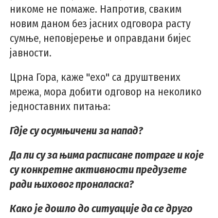
никоме не помаже. Напротив, сваким
новим даном без јасних одговора расту
сумње, неповјерење и оправдани бијес
јавности.
Црна Гора, каже "ехо" са друштвених
мрежа, мора добити одговор на неколико
једноставних питања:
Гдје су осумњичени за напад?
Да ли су за њима расписане потраге и које
су конкретне активности предузете
ради њиховог проналаска?
Како је дошло до ситуације да се друго