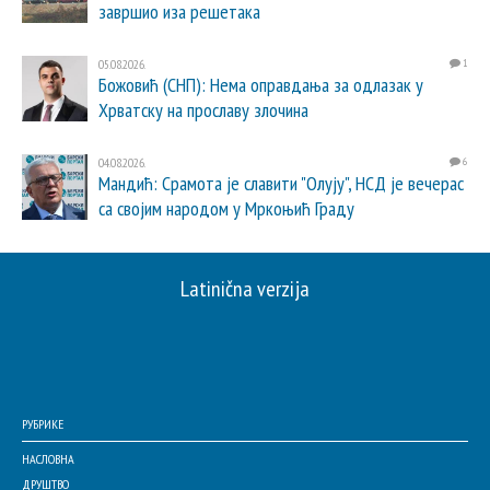
завршио иза решетака
05.08.2026.
1
Божовић (СНП): Нема оправдања за одлазак у
Хрватску на прославу злочина
04.08.2026.
6
Мандић: Срамота је славити "Олују", НСД је вечерас
са својим народом у Мркоњић Граду
Latinična verzija
РУБРИКЕ
НАСЛОВНА
ДРУШТВО