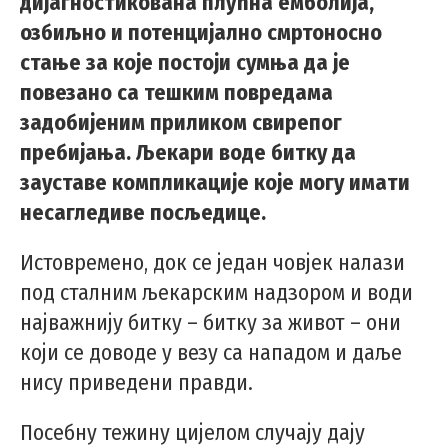
дијагностикована плућна емболија,
озбиљно и потенцијално смртоносно
стање за које постоји сумња да је
повезано са тешким повредама
задобијеним приликом свирепог
пребијања. Љекари воде битку да
зауставе компликације које могу имати
несагледиве посљедице.
Истовремено, док се један човјек налази
под сталним љекарским надзором и води
најважнију битку – битку за живот – они
који се доводе у везу са нападом и даље
нису приведени правди.
Посебну тежину цијелом случају дају