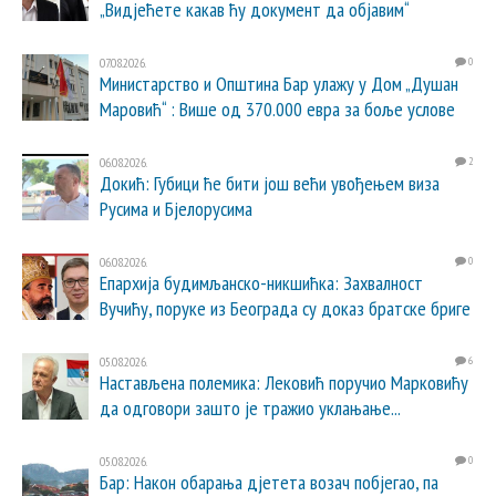
„Видјећете какав ћу документ да објавим“
07.08.2026.
0
Министарство и Општина Бар улажу у Дом „Душан
Маровић“ : Више од 370.000 евра за боље услове
06.08.2026.
2
Докић: Губици ће бити још већи увођењем виза
Русима и Бјелорусима
06.08.2026.
0
Епархија будимљанско-никшићка: Захвалност
Вучићу, поруке из Београда су доказ братске бриге
05.08.2026.
6
Настављена полемика: Лековић поручио Марковићу
да одговори зашто је тражио уклањање...
05.08.2026.
0
Бар: Након обарања дјетета возач побјегао, па