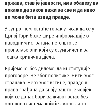
држава, став је јавности, има обавезу да
покаже да закон важи за све и да нико
не може бити изнад правде.
У супротном, остаће горак утисак да се у
Црној Гори брже шире информације о
наводним истрагама него што се
проналазе они који су осумњичени за
тешка кривична дјела.
Вријеме је, без дилеме, да институције
проговоре. Не због политике. Нити због
странака. Него због истине, правде и
права грађана да знају зашто је човјек
који се данас бори за живот остао без
одговора система који је дужан да га