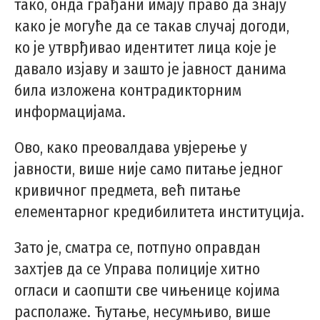
тако, онда грађани имају право да знају
како је могуће да се такав случај догоди,
ко је утврђивао идентитет лица које је
давало изјаву и зашто је јавност данима
била изложена контрадикторним
информацијама.
Ово, како преовалдава увјерење у
јавности, више није само питање једног
кривичног предмета, већ питање
елементарног кредибилитета институција.
Зато је, сматра се, потпуно оправдан
захтјев да се Управа полиције хитно
огласи и саопшти све чињенице којима
располаже. Ћутање, несумњиво, више