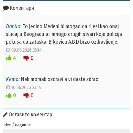
Коментари
Danilo:
To jedino Medeni bi mogao da rijesi kao onaj
slucaj u Beogradu a i mnogo drugih stvari koje policija
pokusa da zataska. Brkovicu A.B.D brzo ozdravljenje.
09.06.2026 23:14
4
0
Kemo:
Nek momak ozdravi a vi daste zdrao
10.06.2026 23:14
0
0
Оставите коментар
Име / надимак: