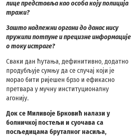
лице представља као особа коју полиција
тражи?
Зашто надлежни органи до данас нису
пружили потпуне и прецизне информације
о току истраге?
Сваки дан ћутања, дефинитивно, додатно
продубљује сумњу да се случај који је
морао бити ријешен брзо и ефикасно
претвара у мучну институционалну
агонију.
Док се Миливоје Брковић налази у
болничкој постељи и суочава са
посљедицама бруталног насиља,