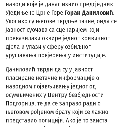
наводи које је данас изнио предсједник
Уједињене Црне Горе
Горан Даниловић
.
Уколико су његове тврдње тачне, онда се
јавност суочава са сценаријем који
превазилази оквире једног кривичног
дјела и улази у сферу озбиљног
урушавања повјерења у институције.
Даниловић тврди да су у јавност
пласиране нетачне информације о
наводном појављивању једног од
осумњичених у Центру безбједности
Подгорица, те да се заправо ради о
његовом рођеном брату који се лажно
представио полицији. Ако је то заиста