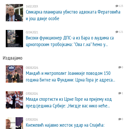
16.02.2019.
123
Сликарка планирала убиство адвоката Фератовића
и још двије особе
02.04.2021.
121
Високи функционер ДПС-а из Бара о људима са
црногорским тробојкама: "Ова г..на" ћемо у...
Издвајамо
08.08.2026.
0
Мандић и митрополит Јоаникије поводом 150
година Битке на Фундини: Црна Гора је адреса...
07.08.2026.
1
Млади спортисти из Црне Горе на пријему код
предсједника Србије: „Нигдје вас нико неће...
07.08.2026.
0
Кнежевић најавио жесток удар на Спајића: