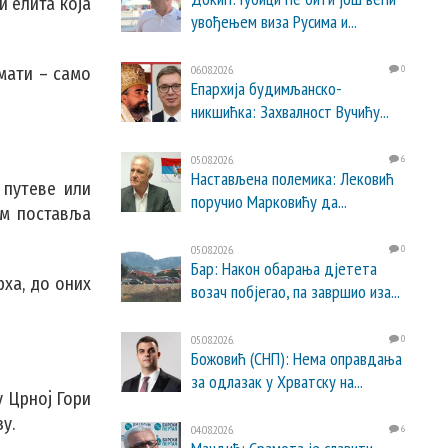
и елита која
увођењем виза Русима и...
06.08.2026.
0
мати – само
Епархија будимљанско-
никшићка: Захвалност Вучићу...
05.08.2026.
6
Настављена полемика: Лековић
 путеве или
поручио Марковићу да...
ом поставља
05.08.2026.
0
Бар: Након обарања дјетета
рха, до оних
возач побјегао, па завршио иза...
05.08.2026.
0
Божовић (СНП): Нема оправдања
за одлазак у Хрватску на...
 Црној Гори
у.
04.08.2026.
6