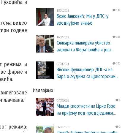
 Нухоџића и
18.01.2019.
140
Божо Јанковић: Ми у ДПС-у
вреднујемо знање
истема видео
тири године
16.02.2019.
123
Сликарка планирала убиство
адвоката Фератовића и још...
ог режима и
02.04.2021.
121
Високи функционер ДПС-а из
ове фирме и
Бара о људима са црногорским...
овића.
Издвајамо
ивилеговане
опљачкана.“
07.08.2026.
1
Млади спортисти из Црне Горе
на пријему код предсједника...
рог режима:
06.08.2026.
2
Докић: Губици ће бити још већи