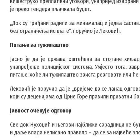
вишеструко преплаћени уговори, унапријед изабрани 
је преко тендера пљачкала буџет.
„Док су грађани радили за минималац и једва састав
без ограничења исплате“, поручио је Лековић.
Питање за тужилаштво
Јасно је да је држава оштећена за стотине хиљад
унапређење полицијског система. Умјесто тога, за
питање: хоће ли тужилаштво заиста реаговати или ће 
Лековић је поручио да је „вријеме да се ланац одго
који су деценијама од Црне Горе правили приватни ба
Јавност очекује одговор
Све док Нухоџић и његови најближи сарадници не буд
и даље влада неписано правило – да се за највеће зл