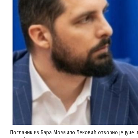
Посланик из Бара Момчило Лековић отворио је јуче п