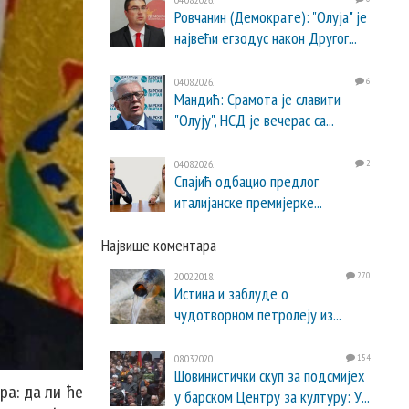
Ровчанин (Демократе): "Олуја" је
највећи егзодус након Другог...
04.08.2026.
6
Мандић: Срамота је славити
"Олују", НСД је вечерас са...
04.08.2026.
2
Спајић одбацио предлог
италијанске премијерке...
Највише коментара
20.02.2018.
270
Истина и заблуде о
чудотворном петролеју из...
08.03.2020.
154
Шовинистички скуп за подсмијех
ра: да ли ће
у барском Центру за културу: У...