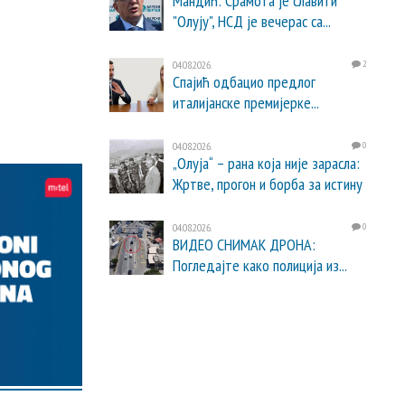
Мандић: Срамота је славити
"Олују", НСД је вечерас са...
04.08.2026.
2
Спајић одбацио предлог
италијанске премијерке...
04.08.2026.
0
„Олуја“ – рана која није зарасла:
Жртве, прогон и борба за истину
04.08.2026.
0
ВИДЕО СНИМАК ДРОНА:
Погледајте како полиција из...