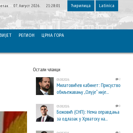
етак 07. Август 2026. 21:28:02
Ћирилица
Latinica
ВИЈЕТ
РЕГИОН
ЦРНА ГОРА
Остали чланци
05.08.2026.
2
Милатовићев кабинет: Присуство
обиљежавању „Олује“ није...
05.08.2026.
0
Божовић (СНП): Нема оправдања
за одлазак у Хрватску на...
04.08.2026.
0