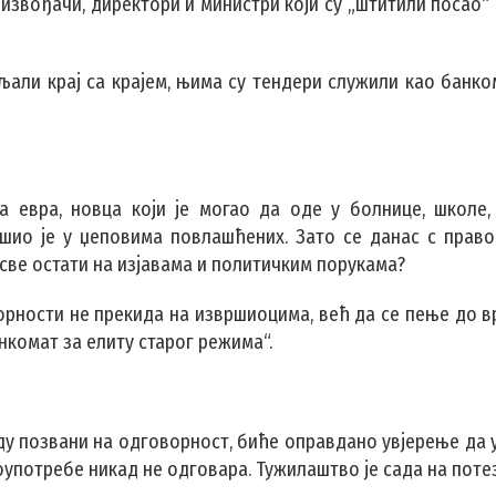
извођачи, директори и министри који су „штитили посао“ 
љали крај са крајем, њима су тендери служили као банко
а евра, новца који је могао да оде у болнице, школе,
вршио је у џеповима повлашћених. Зато се данас с прав
све остати на изјавама и политичким порукама?
ворности не прекида на извршиоцима, већ да се пење до в
нкомат за елиту старог режима“.
у позвани на одговорност, биће оправдано увјерење да у
оупотребе никад не одговара. Тужилаштво је сада на потез