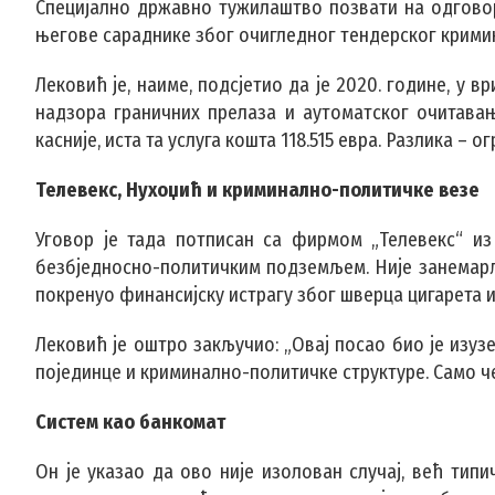
Специјално државно тужилаштво позвати на одгово
његове сараднике због очигледног тендерског крими
Лековић је, наиме, подсјетио да је 2020. године, у
надзора граничних прелаза и аутоматског очитавањ
касније, иста та услуга кошта 118.515 евра. Разлика – о
Телевекс, Нухоџић и криминално-политичке везе
Уговор је тада потписан са фирмом „Телевекс“ из
безбједносно-политичким подземљем. Није занемар
покренуо финансијску истрагу због шверца цигарета 
Лековић је оштро закључио: „Овај посао био је изу
појединце и криминално-политичке структуре. Само ч
Систем као банкомат
Он је указао да ово није изолован случај, већ тип