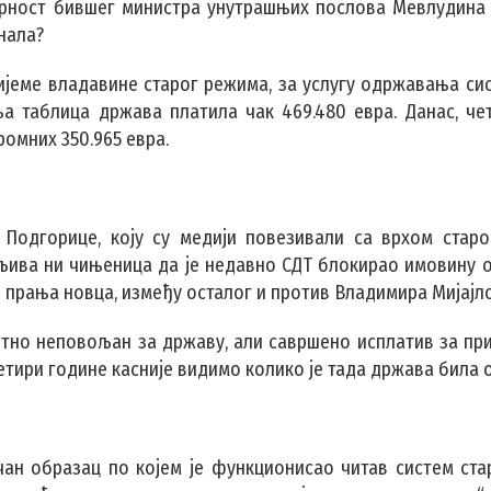
рност бившег министра унутрашњих послова Мевлудина
нала?
 вријеме владавине старог режима, за услугу одржавања с
а таблица држава платила чак 469.480 евра. Данас, че
громних 350.965 евра.
 Подгорице, коју су медији повезивали са врхом стар
љива ни чињеница да је недавно СДТ блокирао имовину 
и прања новца, између осталог и против Владимира Мијајл
зетно неповољан за државу, али савршено исплатив за пр
етири године касније видимо колико је тада држава била 
ичан образац по којем је функционисао читав систем ста