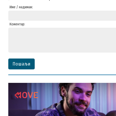
Име / надимак:
Коментар:
Пошаљи