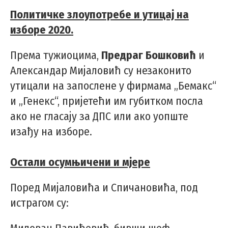
Политичке злоупотребе и утицај на
изборе 2020.
Према тужиоцима,
Предраг Бошковић
и
Александар Мијаловић су незаконито
утицали на запослене у фирмама „Бемакс“
и „Генекс“, пријетећи им губитком посла
ако не гласају за ДПС или ако уопште
изађу на изборе.
Остали осумњичени и мјере
Поред Мијаловића и Спичановића, под
истрагом су: