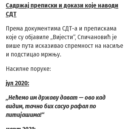
Садржај преписки и докази које наводи
СДТ
Према документима СДТ-а и препискама
које су објавиле „Вијести“, Спичановић је
више пута исказивао спремност на насиље
и подстицао мржњу.
Насилне поруке:
јул 2020:
„Нећемо им државу дават — ово кад
видим, тачно бих сасуо рафал по
литијашима!“