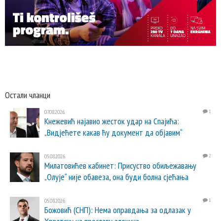
Остали чланци
07.08.2026.
1
Кнежевић најавио жесток удар на Спајића:
„Видјећете какав ћу документ да објавим“
05.08.2026.
2
Милатовићев кабинет: Присуство обиљежавању
„Олује“ није обавеза, она буди болна сјећања
05.08.2026.
1
Божовић (СНП): Нема оправдања за одлазак у