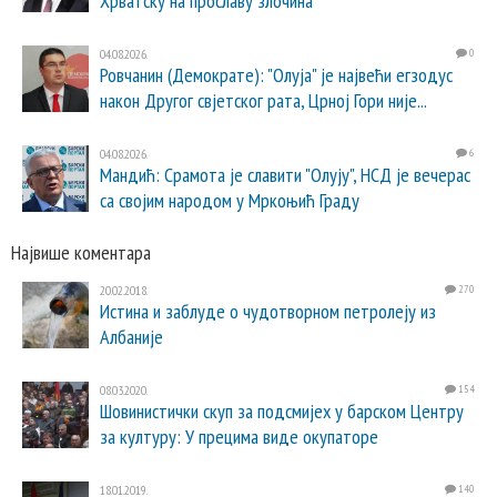
Хрватску на прославу злочина
04.08.2026.
0
Ровчанин (Демократе): "Олуја" је највећи егзодус
након Другог свјетског рата, Црној Гори није...
04.08.2026.
6
Мандић: Срамота је славити "Олују", НСД је вечерас
са својим народом у Мркоњић Граду
Највише коментара
20.02.2018.
270
Истина и заблуде о чудотворном петролеју из
Албаније
08.03.2020.
154
Шовинистички скуп за подсмијех у барском Центру
за културу: У прецима виде окупаторе
18.01.2019.
140