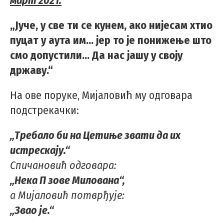
март 2021:
„Јуче, у све ти се кунем, ако нијесам хтио
пуцат у аута им... јер то је понижење што
смо допустили... Да нас јашу у своју
државу.“
На ове поруке, Мијаловић му одговара
подстрекачки:
„Требало би на Цетиње звати да их
истрескају.“
Спичановић одговара:
„Нека П зове Милована“,
а Мијаловић потврђује:
„Звао је.“