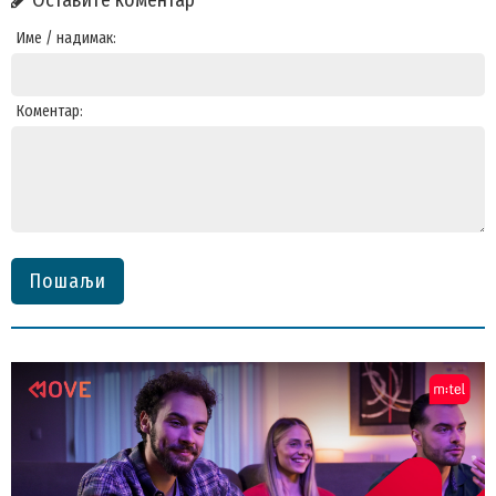
Име / надимак:
Коментар:
Пошаљи