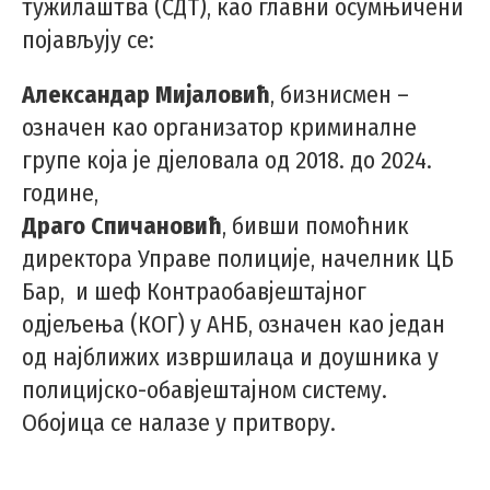
тужилаштва (СДТ), као главни осумњичени
појављују се:
Александар Мијаловић
, бизнисмен –
означен као организатор криминалне
групе која је дјеловала од 2018. до 2024.
године,
Драго Спичановић
, бивши помоћник
директора Управе полиције, начелник ЦБ
Бар, и шеф Контраобавјештајног
одјељења (КОГ) у АНБ, означен као један
од најближих извршилаца и доушника у
полицијско-обавјештајном систему.
Обојица се налазе у притвору.