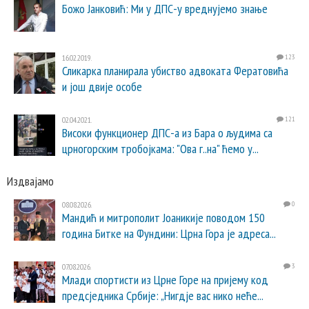
Божо Јанковић: Ми у ДПС-у вреднујемо знање
16.02.2019.
123
Сликарка планирала убиство адвоката Фератовића
и још двије особе
02.04.2021.
121
Високи функционер ДПС-а из Бара о људима са
црногорским тробојкама: "Ова г..на" ћемо у...
Издвајамо
08.08.2026.
0
Мандић и митрополит Јоаникије поводом 150
година Битке на Фундини: Црна Гора је адреса...
07.08.2026.
3
Млади спортисти из Црне Горе на пријему код
предсједника Србије: „Нигдје вас нико неће...