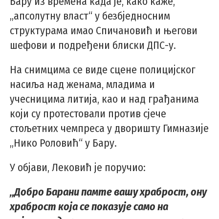
Бару из времена када је, како каже,
„апсолутну власт“ у безбједносним
структурама имао Спичановић и његови
шефови и подређени блиски ДПС-у.
На снимцима се виде сцене полицијског
насиља над женама, младима и
учесницима литија, као и над грађанима
који су протестовали против сјече
стољетних чемпреса у дворишту Гимназије
„Нико Роловић“ у Бару.
У објави, Лековић је поручио:
„Добро Барани памте вашу храброст, ону
храброст која се показује само на