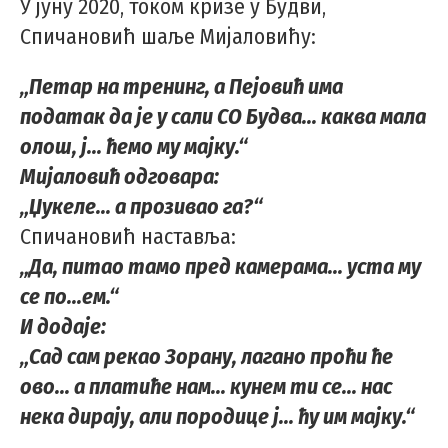
У јуну 2020, током кризе у Будви,
Спичановић шаље Мијаловићу:
„Петар на тренинг, а Пејовић има
податак да је у сали СО Будва... каква мала
олош, ј... ћемо му мајку.“
Мијаловић одговара:
„Џукеле... а прозивао га?“
Спичановић наставља:
„Да, питао тамо пред камерама... уста му
се по...ем.“
И додаје:
„Сад сам рекао Зорану, лагано проћи ће
ово... а платиће нам... кунем ти се... нас
нека дирају, али породице ј... ћу им мајку.“