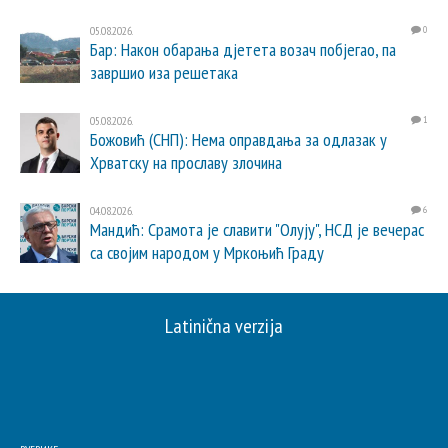
05.08.2026.
0
Бар: Након обарања дјетета возач побјегао, па
завршио иза решетака
05.08.2026.
1
Божовић (СНП): Нема оправдања за одлазак у
Хрватску на прославу злочина
04.08.2026.
6
Мандић: Срамота је славити "Олују", НСД је вечерас
са својим народом у Мркоњић Граду
Latinična verzija