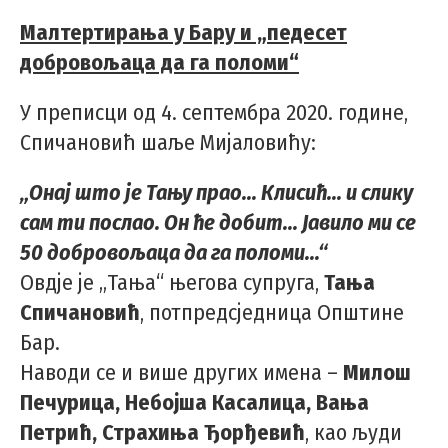
Малтертирања у Бару и „педесет
добровољаца да га поломи“
У преписци од 4. септембра 2020. године,
Спичановић шаље Мијаловићу:
„Онај што је Тању прао... Клисић... и слику
сам ти послао. Он ће добит... Јавило ми се
50 добровољаца да га поломи...“
Овдје је „Тања“ његова супруга,
Тања
Спичановић
, потпредсједница Општине
Бар.
Наводи се и више других имена –
Милош
Печурица, Небојша Касалица, Вања
Петрић, Страхиња Ђорђевић
, као људи