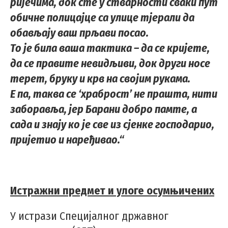
ријечима, док сте у стварности сваки пут
обичне полицајце са улице тјерали да
обављају ваш прљави посао.
То је била ваша тактика – да се кријете,
да се правите невидљиви, док други носе
терет, бруку и крв на својим рукама.
Е па, таква се ‘храброст’ не прашта, нити
заборавља, јер Барани добро памте, а
сада и знају ко је све из сјенке господарио,
пријетио и наређивао.“
Истражни предмет и улоге осумњичених
У истрази Специјалног државног