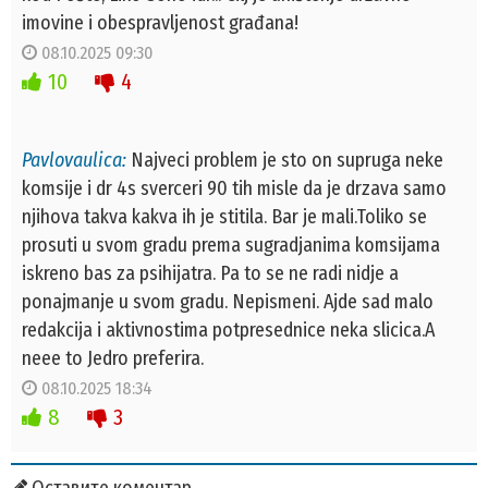
imovine i obespravljenost građana!
08.10.2025 09:30
10
4
Pavlovaulica:
Najveci problem je sto on supruga neke
komsije i dr 4s sverceri 90 tih misle da je drzava samo
njihova takva kakva ih je stitila. Bar je mali.Toliko se
prosuti u svom gradu prema sugradjanima komsijama
iskreno bas za psihijatra. Pa to se ne radi nidje a
ponajmanje u svom gradu. Nepismeni. Ajde sad malo
redakcija i aktivnostima potpresednice neka slicica.A
neee to Jedro preferira.
08.10.2025 18:34
8
3
Оставите коментар