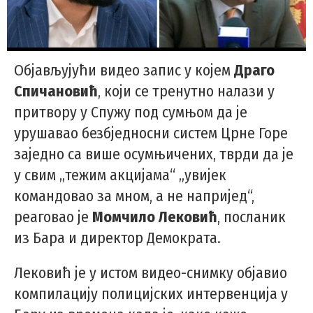
Објављујући видео запис у којем
Драго
Спичановић
, који се тренутно налази у
притвору у Спужу под сумњом да је
урушавао безбједносни систем Црне Горе
заједно са више осумњичених, тврди да је
у свим „тежим акцијама“ „увијек
командовао за мном, а не напријед“,
реаговао је
Момчило Лековић
, посланик
из Бара и директор Демократа.
Лековић је у истом видео-снимку објавио
компилацију полицијских интервенција у