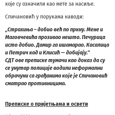
које су означили као мете за насиље.
Спичановић у порукама наводи:
„Страхиња – добио већ по пркну. Мене и
Маговчевића прозивао нешто. Печурица
исто добио. Дамир га ишамарао. Касалица
и Петрич кад и Клисић — добијају.“
СДТ ове преписке тумачи као доказ да су
се унутар полиције водили неформални
обрачуни са грађанима које је Спичановић
сматрао противницима.
Преписке о пријетњама и освети