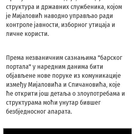
структура и државних службеника, којом
је Мијаловић наводно управљао ради
контроле јавности, изборног утицаја и
личне користи.
Према незваничним сазнањима "барског
портала" у наредним данима бити
објављене нове поруке из комуникације
између Мијаловића и Спичановића, које
ће открити још детаља о злоупотребама и
структурама моћи унутар бившег
безбједносног апарата.