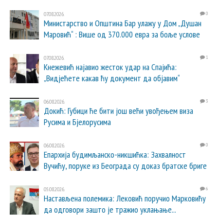
07.08.2026.
0
Министарство и Општина Бар улажу у Дом „Душан
Маровић“ : Више од 370.000 евра за боље услове
07.08.2026.
1
Кнежевић најавио жесток удар на Спајића:
„Видјећете какав ћу документ да објавим“
06.08.2026.
3
Докић: Губици ће бити још већи увођењем виза
Русима и Бјелорусима
06.08.2026.
0
Епархија будимљанско-никшићка: Захвалност
Вучићу, поруке из Београда су доказ братске бриге
05.08.2026.
6
Настављена полемика: Лековић поручио Марковићу
да одговори зашто је тражио уклањање...