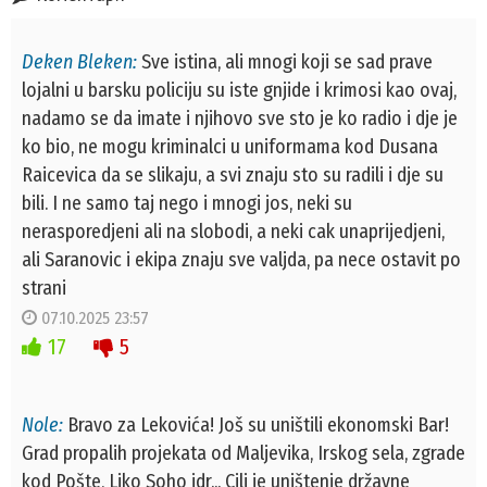
Deken Bleken:
Sve istina, ali mnogi koji se sad prave
lojalni u barsku policiju su iste gnjide i krimosi kao ovaj,
nadamo se da imate i njihovo sve sto je ko radio i dje je
ko bio, ne mogu kriminalci u uniformama kod Dusana
Raicevica da se slikaju, a svi znaju sto su radili i dje su
bili. I ne samo taj nego i mnogi jos, neki su
nerasporedjeni ali na slobodi, a neki cak unaprijedjeni,
ali Saranovic i ekipa znaju sve valjda, pa nece ostavit po
strani
07.10.2025 23:57
17
5
Nole:
Bravo za Lekovića! Još su uništili ekonomski Bar!
Grad propalih projekata od Maljevika, Irskog sela, zgrade
kod Pošte, Liko Soho idr... Cilj je uništenje državne