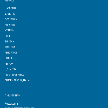
РУБРИКЕ
НАСЛОВНА
ДРУШТВО
ПОЛИТИКА
КОЛУМНЕ
КУЛТУРА
СПОРТ
ТУРИЗАМ
ХРОНИКА
РЕПОРТАЖЕ
СВИЈЕТ
РЕГИОН
ЦРНА ГОРА
РИЈЕЧ УРЕДНИКА
СРПСКИ ГЛАС ЈАДРАНА
ПИШИТЕ НАМ
Редакција:
barskiportal@gmail.com