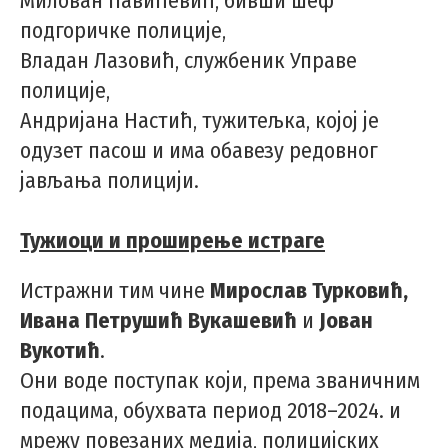
Милован Павићевић, бивши шеф
подгоричке полиције,
Владан Лазовић, службеник Управе
полиције,
Андријана Настић, тужитељка, којој је
одузет пасош и има обавезу редовног
јављања полицији.
Тужиоци и проширење истраге
Истражни тим чине
Мирослав Турковић,
Ивана Петрушић Вукашевић
и
Јован
Вукотић
.
Они воде поступак који, према званичним
подацима, обухвата период 2018–2024. и
мрежу повезаних медија, полицијских