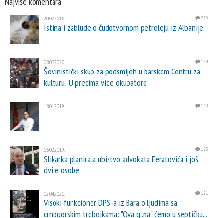
Najviše komentara
20.02.2018.
270
Istina i zablude o čudotvornom petroleju iz Albanije
08.03.2020.
154
Šovinistički skup za podsmijeh u barskom Centru za
kulturu: U precima vide okupatore
18.01.2019.
140
16.02.2019.
123
Slikarka planirala ubistvo advokata Feratovića i još
dvije osobe
02.04.2021.
121
Visoki funkcioner DPS-a iz Bara o ljudima sa
crnogorskim trobojkama: "Ova g..na" ćemo u septičku...