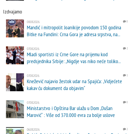
Izdvajamo
08.08.2026.
0
Mandić i mitropolit Joanikije povodom 150 godina
Bitke na Fundini: Crna Gora je adresa srpstva, na...
07.08.2026.
2
Mladi sportisti iz Crne Gore na prijemu kod
predsjednika Srbije: „Nigdje vas niko neće toliko...
07.08.2026.
1
Knežević najavio žestok udar na Spajića: „Vidjećete
kakav ću dokument da objavim“
07.08.2026.
0
Ministarstvo i Opština Bar ulažu u Dom „Dušan
Marović“ : Više od 370.000 evra za bolje uslove
06.08.2026.
2