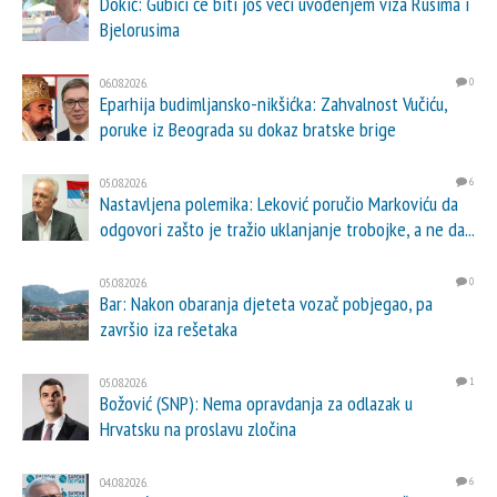
Dokić: Gubici će biti još veći uvođenjem viza Rusima i
Bjelorusima
06.08.2026.
0
Eparhija budimljansko-nikšićka: Zahvalnost Vučiću,
poruke iz Beograda su dokaz bratske brige
05.08.2026.
6
Nastavljena polemika: Leković poručio Markoviću da
odgovori zašto je tražio uklanjanje trobojke, a ne da...
05.08.2026.
0
Bar: Nakon obaranja djeteta vozač pobjegao, pa
završio iza rešetaka
05.08.2026.
1
Božović (SNP): Nema opravdanja za odlazak u
Hrvatsku na proslavu zločina
04.08.2026.
6