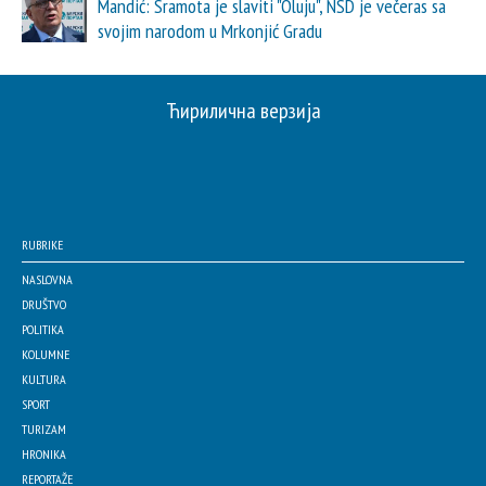
Mandić: Sramota je slaviti "Oluju", NSD je večeras sa
svojim narodom u Mrkonjić Gradu
Ћирилична верзија
RUBRIKE
NASLOVNA
DRUŠTVO
POLITIKA
KOLUMNE
KULTURA
SPORT
TURIZAM
HRONIKA
REPORTAŽE