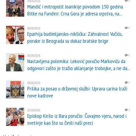
08.08.2026.
0
Mandić i mitropolit Joanikije povodom 150 godina
Bitke na Fundini: Crna Gora je adresa srpstva, na...
06.08.2026.
0
Eparhija budimljansko-nikšićka: Zahvalnost Vučiću,
poruke iz Beograda su dokaz bratske brige
05.08.2026.
6
Nastavljena polemika: Leković poručio Markoviću da
odgovori zašto je tražio uklanjanje trobojke, a ne da...
04.08.2026.
5
Prilika za posao u državnoj službi: Uprava carina traži
nove kadrove
02.08.2026.
1
Episkop Kirilo iz Bara poručio: Čuvajmo vjeru, narod i
svetinje kao što su činili naši preci