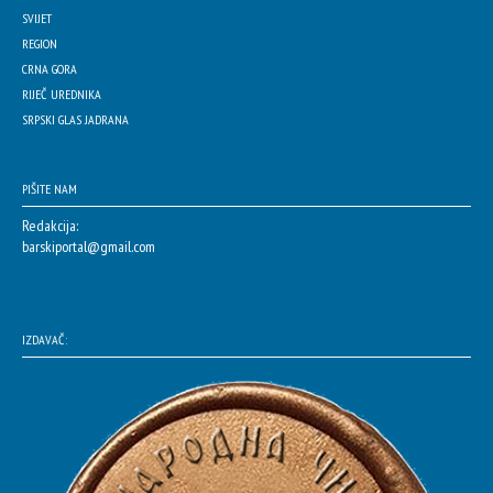
SVIJET
REGION
CRNA GORA
RIJEČ UREDNIKA
SRPSKI GLAS JADRANA
PIŠITE NAM
Redakcija:
barskiportal@gmail.com
IZDAVAČ: