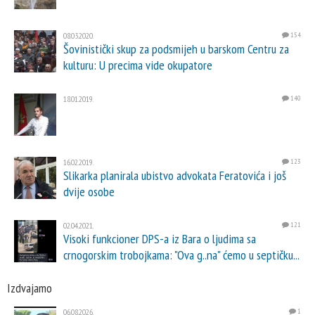
08.03.2020.
154
Šovinistički skup za podsmijeh u barskom Centru za
kulturu: U precima vide okupatore
18.01.2019.
140
16.02.2019.
123
Slikarka planirala ubistvo advokata Feratovića i još
dvije osobe
02.04.2021.
121
Visoki funkcioner DPS-a iz Bara o ljudima sa
crnogorskim trobojkama: "Ova g..na" ćemo u septičku...
Izdvajamo
06.08.2026.
1