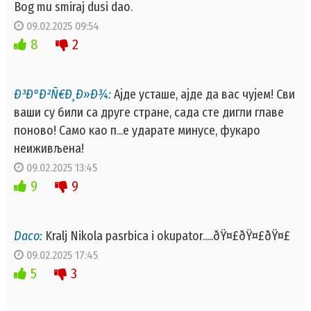
Bog mu smiraj dusi dao.
09.02.2025 09:54
8
2
Ð³Ð°Ð²Ñ€Ð¸Ð»Ð¾:
Ајде усташе, ајде да вас чујем! Сви
ваши су били са друге стране, сада сте дигли главе
поново! Само као п...е ударате минусе, фукаро
неиживљена!
09.02.2025 13:45
9
9
Daco:
Kralj Nikola pasrbica i okupator.....ðŸ¤£ðŸ¤£ðŸ¤£
09.02.2025 17:45
5
3