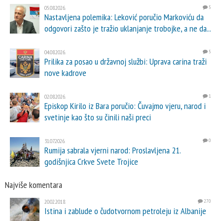
05.08.2026.
5
Nastavljena polemika: Leković poručio Markoviću da
odgovori zašto je tražio uklanjanje trobojke, a ne da...
04.08.2026.
5
Prilika za posao u državnoj službi: Uprava carina traži
nove kadrove
02.08.2026.
1
Episkop Kirilo iz Bara poručio: Čuvajmo vjeru, narod i
svetinje kao što su činili naši preci
31.07.2026.
0
Rumija sabrala vjerni narod: Proslavljena 21.
godišnjica Crkve Svete Trojice
Najviše komentara
20.02.2018.
270
Istina i zablude o čudotvornom petroleju iz Albanije