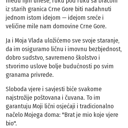
među njih unese, ruku pod ruku sa braćom
iz starih granica Crne Gore biti nadahnuti
jednom istom idejom — idejom sreće i
veličine mile nam domovine Crne Gore.
Ja i Moja Vlada uložićemo sve svoje staranje,
da im osiguramo ličnu i imovnu bezbjednost,
dobro sudstvo, savremeno školstvo i
stvorimo uslove bolje budućnosti po svim
granama privrede.
Sloboda vjere i savjesti biće svakome
najstrožije poštovana i čuvana. To im
garantuju Moji lični osjećaji i tradicionalno
načelo Mojega doma: "Brat je mio koje vjere
bio".