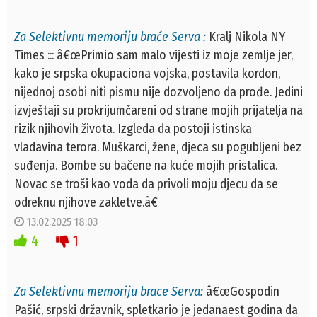
Za Selektivnu memoriju braće Serva :
Kralj Nikola NY
Times ::: â€œPrimio sam malo vijesti iz moje zemlje jer,
kako je srpska okupaciona vojska, postavila kordon,
nijednoj osobi niti pismu nije dozvoljeno da prođe. Jedini
izvještaji su prokrijumčareni od strane mojih prijatelja na
rizik njihovih života. Izgleda da postoji istinska
vladavina terora. Muškarci, žene, djeca su pogubljeni bez
suđenja. Bombe su bačene na kuće mojih pristalica.
Novac se troši kao voda da privoli moju djecu da se
odreknu njihove zakletve.â€
13.02.2025 18:03
4
1
Za Selektivnu memoriju brace Serva:
â€œGospodin
Pašić, srpski državnik, spletkario je jedanaest godina da