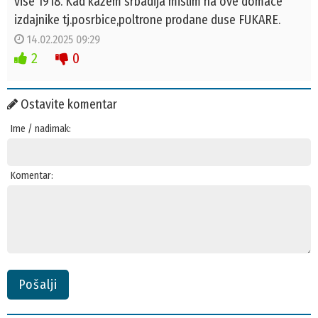
vise 1918. Kad kazem srbadija mislim na ove domace
izdajnike tj.posrbice,poltrone prodane duse FUKARE.
14.02.2025 09:29
2
0
Ostavite komentar
Ime / nadimak:
Komentar:
Pošalji