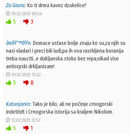
Za Gavra:
Ko ti drma kavez dzukelice?
10.02.2025 09:24
5
3
â¤ðŸ’™ðŸ¤:
Domace ustase bolje znaju ko su,za njih su
nasi vladari i preci bili ludi,pa ih ova rasrbljena boranija
treba nauciti...e dukljanska stoko bez repa,nikad vise
antisrpski drkljanizam!
10.02.2025 15:32
5
8
Katunjanin:
Tako je bilo, ali ne počinje crnogorski
indetitdt i Crnogorska istorija sa kraljem Nikolom.
12.02.2025 12:53
5
1