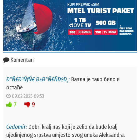
Komentari
Ð“Ñ€Ð³ÑƒÑ€ Ð±Ð°Ñ€ÑÐºÐ¸:
Вазда је тако било и
остаће
09.02.2025 09:53
7
9
Cedomir:
Dobri kralj nas koji je zelio da bude kralj
ujedinjenog srpstva umjesto svog unuka Aleksandra.