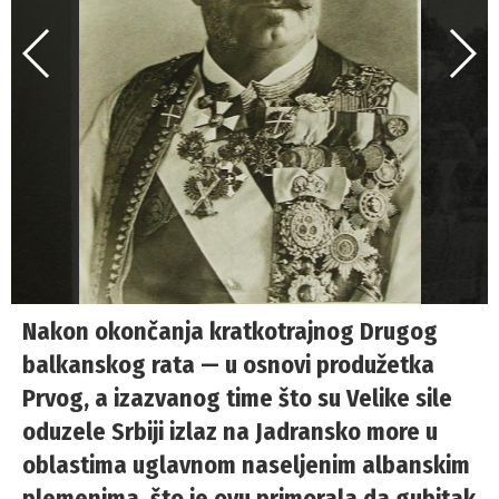
Nakon okončanja kratkotrajnog Drugog
balkanskog rata — u osnovi produžetka
Prvog, a izazvanog time što su Velike sile
oduzele Srbiji izlaz na Jadransko more u
oblastima uglavnom naseljenim albanskim
plemenima, što je ovu primorala da gubitak