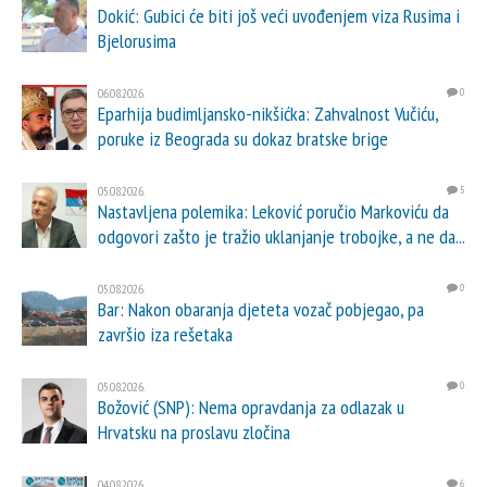
Dokić: Gubici će biti još veći uvođenjem viza Rusima i
Bjelorusima
06.08.2026.
0
Eparhija budimljansko-nikšićka: Zahvalnost Vučiću,
poruke iz Beograda su dokaz bratske brige
05.08.2026.
5
Nastavljena polemika: Leković poručio Markoviću da
odgovori zašto je tražio uklanjanje trobojke, a ne da...
05.08.2026.
0
Bar: Nakon obaranja djeteta vozač pobjegao, pa
završio iza rešetaka
05.08.2026.
0
Božović (SNP): Nema opravdanja za odlazak u
Hrvatsku na proslavu zločina
04.08.2026.
6