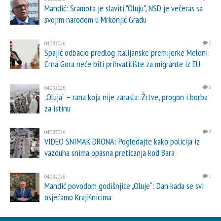
Mandić: Sramota je slaviti "Oluju", NSD je večeras sa
svojim narodom u Mrkonjić Gradu
04.08.2026.
2
Spajić odbacio predlog italijanske premijerke Meloni:
Crna Gora neće biti prihvatilište za migrante iz EU
04.08.2026.
0
„Oluja“ – rana koja nije zarasla: Žrtve, progon i borba
za istinu
04.08.2026.
0
VIDEO SNIMAK DRONA: Pogledajte kako policija iz
vazduha snima opasna preticanja kod Bara
04.08.2026.
1
Mandić povodom godišnjice „Oluje“: Dan kada se svi
osjećamo Krajišnicima