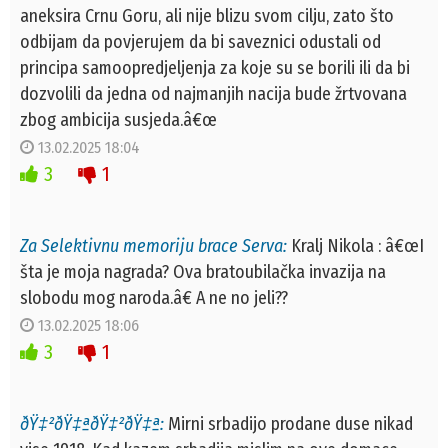
aneksira Crnu Goru, ali nije blizu svom cilju, zato što
odbijam da povjerujem da bi saveznici odustali od
principa samoopredjeljenja za koje su se borili ili da bi
dozvolili da jedna od najmanjih nacija bude žrtvovana
zbog ambicija susjeda.â€œ
13.02.2025 18:04
3
1
Za Selektivnu memoriju brace Serva:
Kralj Nikola : â€œI
šta je moja nagrada? Ova bratoubilačka invazija na
slobodu mog naroda.â€ A ne no jeli??
13.02.2025 18:06
3
1
ðŸ‡²ðŸ‡ªðŸ‡²ðŸ‡ª:
Mirni srbadijo prodane duse nikad