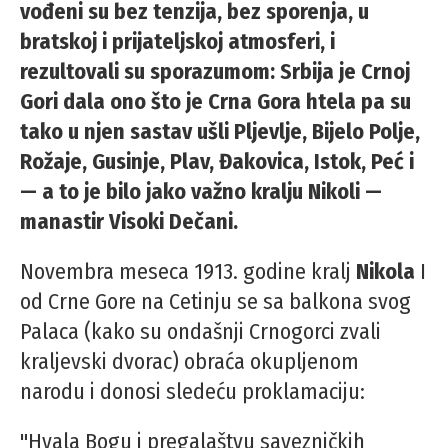
vođeni su bez tenzija, bez sporenja, u
bratskoj i prijateljskoj atmosferi, i
rezultovali su sporazumom: Srbija je Crnoj
Gori dala ono što je Crna Gora htela pa su
tako u njen sastav ušli Pljevlje, Bijelo Polje,
Rožaje, Gusinje, Plav, Đakovica, Istok, Peć i
— a to je bilo jako važno kralju Nikoli —
manastir Visoki Dečani.
Novembra meseca 1913. godine kralj
Nikola
I
od Crne Gore na Cetinju se sa balkona svog
Palaca (kako su ondašnji Crnogorci zvali
kraljevski dvorac) obraća okupljenom
narodu i donosi sledeću proklamaciju:
"Hvala Bogu i pregalaštvu savezničkih