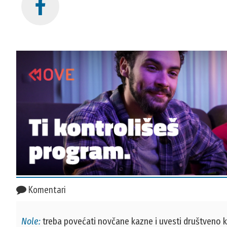
Komentari
Nole:
treba povećati novčane kazne i uvesti društveno ko