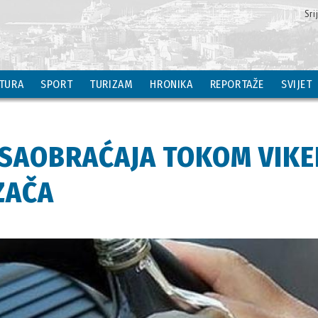
Sr
TURA
SPORT
TURIZAM
HRONIKA
REPORTAŽE
SVIJET
 SAOBRAĆAJA TOKOM VIKE
ZAČA