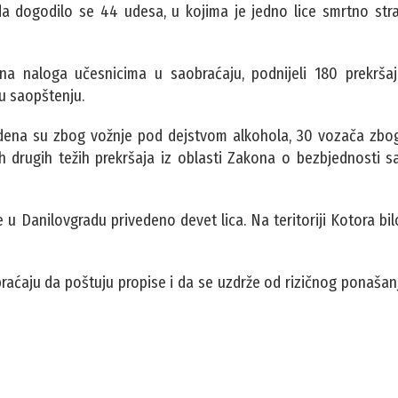
dogodilo se 44 udesa, u kojima je jedno lice smrtno strada
ajna naloga učesnicima u saobraćaju, podnijeli 180 prekršaj
 u saopštenju.
edena su zbog vožnje pod dejstvom alkohola, 30 vozača zbo
h drugih težih prekršaja iz oblasti Zakona o bezbjednosti s
 u Danilovgradu privedeno devet lica. Na teritoriji Kotora bilo
raćaju da poštuju propise i da se uzdrže od rizičnog ponašan