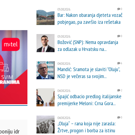
05.08.2026.
0
Bar: Nakon obaranja djeteta vozač
pobjegao, pa završio iza rešetaka
05.08.2026.
0
Božović (SNP): Nema opravdanja
za odlazak u Hrvatsku na...
04.08.2026.
6
Mandić: Sramota je slaviti "Oluju",
NSD je večeras sa svojim...
04.08.2026.
2
Spajić odbacio predlog italijanske
premijerke Meloni: Crna Gora...
04.08.2026.
0
„Oluja“ – rana koja nije zarasla:
Žrtve, progon i borba za istinu
oniju idr