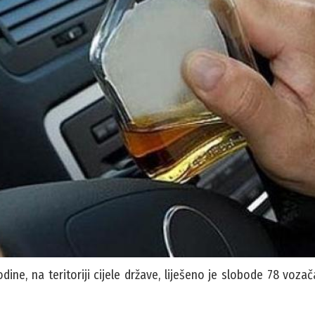
ine, na teritoriji cijele države, liješeno je slobode 78 voza