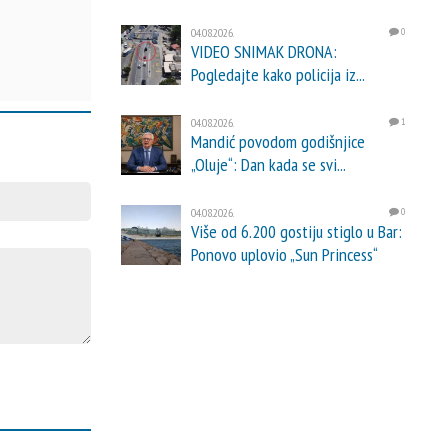
04.08.2026.
0
VIDEO SNIMAK DRONA:
Pogledajte kako policija iz...
04.08.2026.
1
Mandić povodom godišnjice
„Oluje“: Dan kada se svi...
04.08.2026.
0
Više od 6.200 gostiju stiglo u Bar:
Ponovo uplovio „Sun Princess“