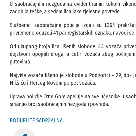
U saobraćajnim nezgodama evidentiranim tokom vikenda 
zadobila teške, a sedam lica lake tjelesne povrede.
Službenici saobraćajne policije izdali su 1.364 prekrš
privremeno oduzeli 41 par registarskih oznaka, navodi se
Od ukupnog broja lica lišenih slobode, 44 vozača priv
dejstvom opojnih droga, a četiri vozača zbog počinjeni
putevima.
Najviše vozača lišeno je slobode u Podgorici – 29, dok je
Nikšiću i Herceg Novom po pet vozača.
Uprava policije Crne Gore apeluje na sve učesnike u saob
smanjio broj saobraćajnih nezgoda i povreda.
PODIJELITE SADRŽAJ NA: