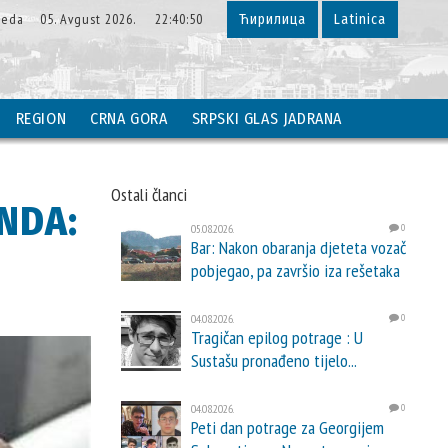
ijeda 05. Avgust 2026. 22:40:51
Ћирилица
Latinica
REGION
CRNA GORA
SRPSKI GLAS JADRANA
Ostali članci
NDA:
05.08.2026.
0
Bar: Nakon obaranja djeteta vozač
pobjegao, pa završio iza rešetaka
04.08.2026.
0
Tragičan epilog potrage : U
Sustašu pronađeno tijelo...
04.08.2026.
0
Peti dan potrage za Georgijem