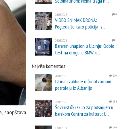
Solomatinom: Nema traga ni...
04.08.2026.
0
VIDEO SNIMAK DRONA:
Pogledajte kako policija iz...
03.08.2026.
1
Baranin uhapšen u Ulcinju: Odbio
test na drogu, u BMW-u...
Najviše komentara
20.02.2018.
270
Istina i zablude o čudotvornom
petroleju iz Albanije
08.03.2020.
154
Šovinistički skup za podsmijeh u
ča, saopštava
barskom Centru za kulturu: U...
18.01.2019.
140