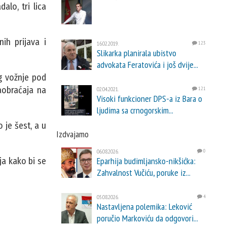
lo, tri lica
nih prijava i
16.02.2019.
123
Slikarka planirala ubistvo
advokata Feratovića i još dvije...
g vožnje pod
aobraćaja na
02.04.2021.
121
Visoki funkcioner DPS-a iz Bara o
ljudima sa crnogorskim...
 je šest, a u
Izdvajamo
06.08.2026.
0
Eparhija budimljansko-nikšićka:
ja kako bi se
Zahvalnost Vučiću, poruke iz...
05.08.2026.
4
Nastavljena polemika: Leković
poručio Markoviću da odgovori...