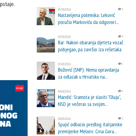
pstaje.
05.08.2026.
5
Nastavljena polemika: Leković
poručio Markoviću da odgovori...
05.08.2026.
0
Bar: Nakon obaranja djeteta vozač
pobjegao, pa završio iza rešetaka
05.08.2026.
0
Božović (SNP): Nema opravdanja
za odlazak u Hrvatsku na...
04.08.2026.
6
Mandić: Sramota je slaviti "Oluju",
NSD je večeras sa svojim...
04.08.2026.
2
Spajić odbacio predlog italijanske
premijerke Meloni: Crna Gora...