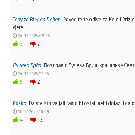
Tony za Bleken Deken:
Povedite te odive za Knin i Prizre
vjere
14.07.2025 08:28
3
7
Лучево Брдо:
Поздрав с Лучева Брда, крај цркве Свето
14.07.2025 22:05
5
2
Bosko:
Da ste sto valjali tamo bi ostali nebi dolazili d
16.07.2025 10:49
4
13