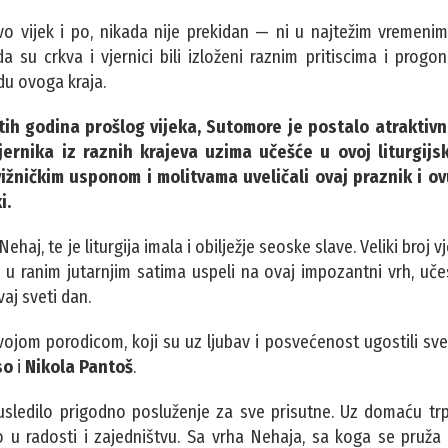
vo vijek i po, nikada nije prekidan — ni u najtežim vremeni
su crkva i vjernici bili izloženi raznim pritiscima i progo
du ovoga kraja.
 godina prošlog vijeka, Sutomore je postalo atraktivno
jernika iz raznih krajeva uzima učešće u ovoj liturgijsk
ižničkim usponom i molitvama uveličali ovaj praznik i o
i.
j, te je liturgija imala i obilježje seoske slave. Veliki broj v
 se u ranim jutarnjim satima uspeli na ovaj impozantni vrh, uč
aj sveti dan.
ojom porodicom, koji su uz ljubav i posvećenost ugostili sve
so
i
Nikola Pantoš
.
e usledilo prigodno posluženje za sve prisutne. Uz domaću tr
 u radosti i zajedništvu. Sa vrha Nehaja, sa koga se pruža 