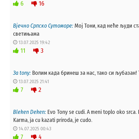
6
16
Вјечно Српско Сутоморе:
Мој Тони, кад неће људи ст
светињама
13.07.2025 19:42
11
3
За tony:
Волим када бринеш за нас, тако си љубазан!
13.07.2025 21:41
7
2
Bleken Deken:
Evo Tony se cudi. A meni toplo oko srca. 
Karma, ja cu kazati priroda, je cudo.
14.07.2025 00:43
7
4