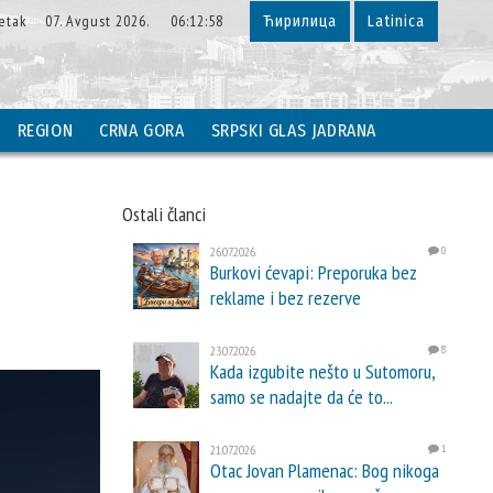
etak 07. Avgust 2026. 06:12:59
Ћирилица
Latinica
REGION
CRNA GORA
SRPSKI GLAS JADRANA
Ostali članci
26.07.2026.
0
Burkovi ćevapi: Preporuka bez
reklame i bez rezerve
23.07.2026.
8
Kada izgubite nešto u Sutomoru,
samo se nadajte da će to...
21.07.2026.
1
Otac Jovan Plamenac: Bog nikoga