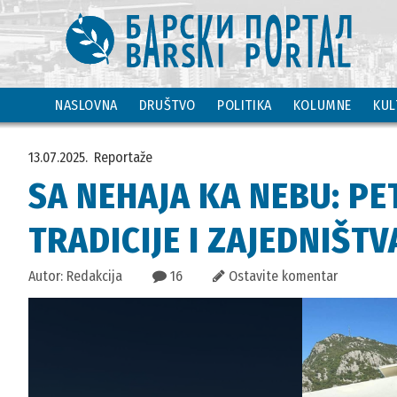
NASLOVNA
DRUŠTVO
POLITIKA
KOLUMNE
KUL
13.07.2025.
Reportaže
SA NEHAJA KA NEBU: PE
TRADICIJE I ZAJEDNIŠTV
Autor: Redakcija
16
Ostavite komentar