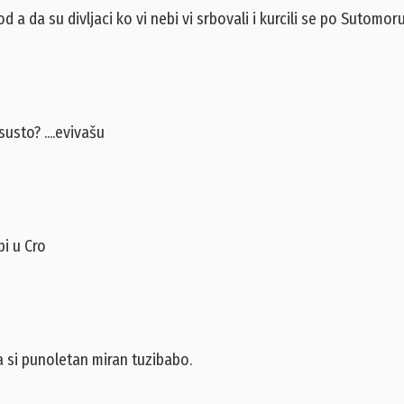
a da su divljaci ko vi nebi vi srbovali i kurcili se po Sutomoru
usto? ....evivašu
bi u Cro
da si punoletan miran tuzibabo.