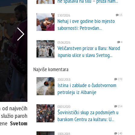
ne spasava na silu – pruža nam...
13.07.2026.
13
Nehaj i ove godine bio mjesto
sabornosti: Petrovdan...
05.06.2026.
4
Veličanstven prizor u Baru: Narod
ispunio ulice u slavu Svetog...
Najviše komentara
20.02.2018.
270
Istina i zablude o čudotvornom
petroleju iz Albanije
08.03.2020.
154
 od najvećih
Šovinistički skup za podsmijeh u
e služio paroh
barskom Centru za kulturu: U...
ećene
Svetom
18.01.2019.
140