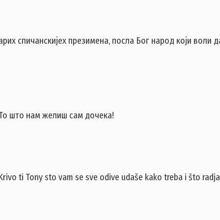
арих спичанскијех презимена, посла Бог народ који воли д
 То што нам желиш сам дочека!
Krivo ti Tony sto vam se sve odive udaše kako treba i što radja