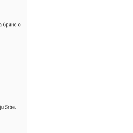
а брине о
ju Srbe.