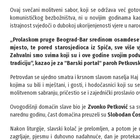
Ovaj svečani molitveni sabor, koji se održava već goto
komunističkog bezbožništva, ni u novijim godinama kada 
istrajnost svjedoči o dubokoj ukorijenjenosti vjere u naro
„Prolaskom pruge Beograd-Bar sredinom osamdesetih
mjesto, te pored starosjedioca iz Spiča, sve više v
Zahvalni smo svima koji su i ove godine svojim podv
tradiciju“, kazao je za "Barski portal" paroh Petkovsk
Petrovdan se ujedno smatra i krsnom slavom naselja Haj Neha
kojima su bili i mještani, i gosti, i hodočasnici koji su
molitvenom sabranju, pričestio se i zajednički proslavio ov
Ovogodišnji domaćin slave bio je
Zvonko Petković
sa sv
narednu godinu, čast domaćina preuzeli su
Slobodan Ćo
Nakon liturgije, slavski kolač je prelomljen, a potom j
zagrljaje, pjesmu i duhovno nadahnuće, dan je protekao