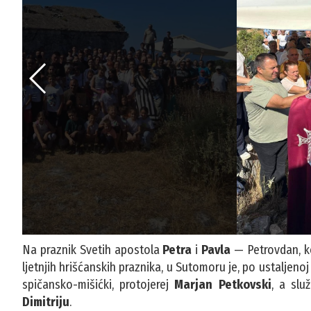
Na praznik Svetih apostola
Petra
i
Pavla
— Petrovdan, ko
ljetnjih hrišćanskih praznika, u Sutomoru je, po ustaljenoj 
spičansko-mišićki, protojerej
Marjan Petkovski
, a slu
Dimitriju
.