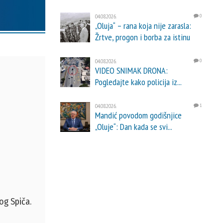
04.08.2026.
0
„Oluja“ – rana koja nije zarasla:
Žrtve, progon i borba za istinu
04.08.2026.
0
VIDEO SNIMAK DRONA:
Pogledajte kako policija iz...
04.08.2026.
1
Mandić povodom godišnjice
„Oluje“: Dan kada se svi...
og Spiča.