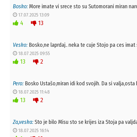
Bosko:
More imate vi srece sto su Sutomorani miran narod 
17.07.2025 13:09
4
13
Vesko:
Bosko,ne laprdaj.. neka te cuje Stojo pa ces imat s
18.07.2025 09:55
13
2
Pero:
Bosko Ustašo,miran idi kod svojih. Da si valja,osta 
18.07.2025 11:48
13
2
Za,veska:
Sto je bilo Misu sto se krijes iza Stoja pa valj
18.07.2025 16:14