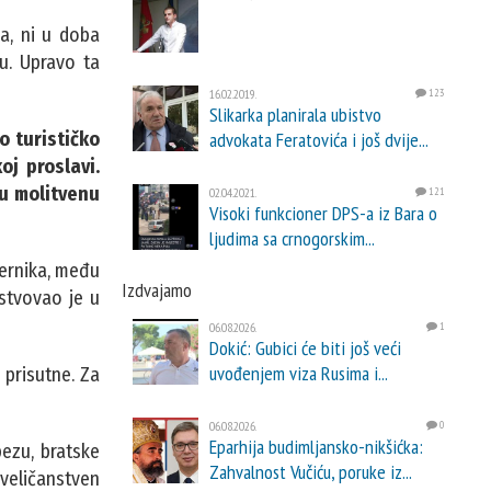
ma, ni u doba
nu. Upravo ta
16.02.2019.
123
Slikarka planirala ubistvo
 turističko
advokata Feratovića i još dvije...
oj proslavi.
vu molitvenu
02.04.2021.
121
Visoki funkcioner DPS-a iz Bara o
ljudima sa crnogorskim...
jernika, među
Izdvajamo
estvovao je u
06.08.2026.
1
Dokić: Gubici će biti još veći
uvođenjem viza Rusima i...
 prisutne. Za
06.08.2026.
0
Eparhija budimljansko-nikšićka:
pezu, bratske
Zahvalnost Vučiću, poruke iz...
veličanstven