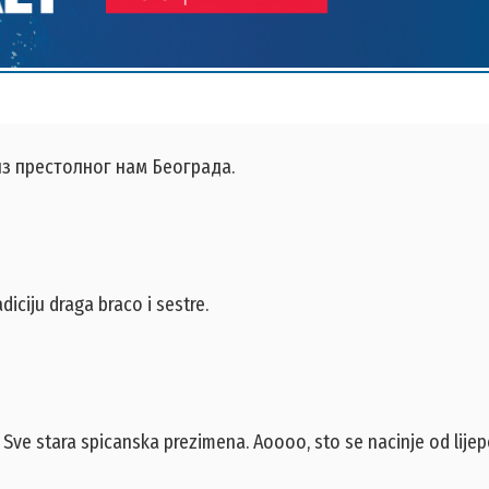
из престолног нам Београда.
iciju draga braco i sestre.
.. Sve stara spicanska prezimena. Aoooo, sto se nacinje od lijep