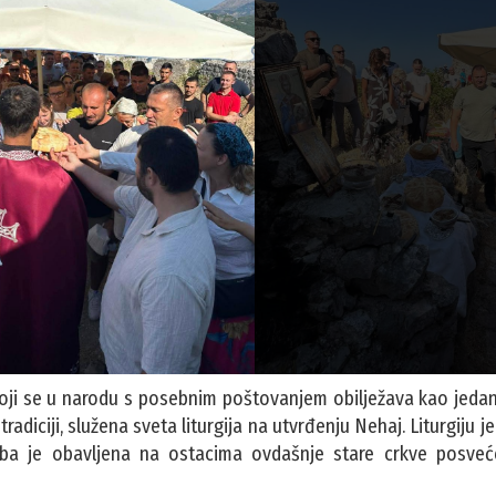
ji se u narodu s posebnim poštovanjem obilježava kao jedan
tradiciji, služena sveta liturgija na utvrđenju Nehaj. Liturgiju j
žba je obavljena na ostacima ovdašnje stare crkve posv