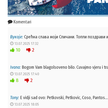
Komentari
Вукоје:
Срећна слава моји Спичани. Топли поздрави 
13.07.2025 17:32
10
2
Ivana:
Bogom Vam blagolsoveno bilo. Cuvajmo vjeru i trad
13.07.2025 17:40
8
2
Tony:
E vidji sad ovo: Petkovski, Petkovic, Coso, Pantos..
13.07.2025 18:05