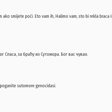
n ako smijete poći. Eto vam ih, Halimo vam, sto bi rekla braca
г Спаса, за браћу из Сутомора. Бог вас чувао.
a opoganite sutomore genocidasi.