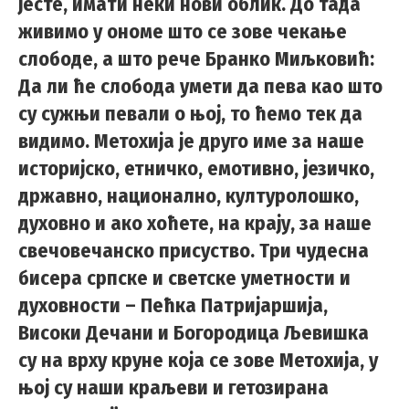
јесте, имати неки нови облик. До тада
живимо у ономе што се зове чекање
слободе, а што рече Бранко Миљковић:
Да ли ће слобода умети да пева као што
су сужњи певали о њој, то ћемо тек да
видимо. Метохија је друго име за наше
историјско, етничко, емотивно, језичко,
државно, национално, културолошко,
духовно и ако хоћете, на крају, за наше
свечовечанско присуство. Три чудесна
бисера српске и светске уметности и
духовности – Пећка Патријаршија,
Високи Дечани и Богородица Љевишка
су на врху круне која се зове Метохија, у
њој су наши краљеви и гетозирана