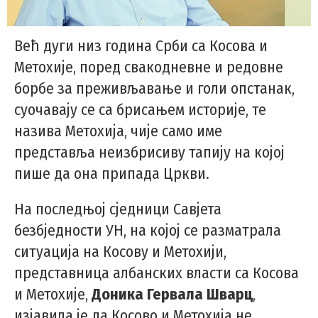
Већ дуги низ година Срби са Косова и
Метохије, поред свакодневне и редовне
борбе за преживљавање и голи опстанак,
суочавају се са брисањем историје, те
назива Метохија, чије само име
представља неизбрисиву тапију на којој
пише да она припада Цркви.
На последњој сједници Савјета
безбједности УН, на којој се разматрала
ситуација на Косову и Метохији,
представница албанских власти са Косова
и Метохије,
Доника Гервала Шварц
,
изјавила је да Косово и Метохија не