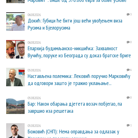
06.08.2026.
3
Докић: Губици ће бити још већи увођењем виза
Русима и Бјелорусима
06.08.2026.
0
Епархија будимљанско-никшићка: Захвалност
Вучићу, поруке из Београда су доказ братске бриге
05.08.2026.
6
Настављена полемика: Лековић поручио Марковићу
да одговори зашто је тражио уклањање...
05.08.2026.
0
Бар: Након обарања дјетета возач побјегао, па
завршио иза решетака
05.08.2026.
1
Божовић (СНП): Нема оправдања за одлазак у