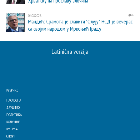
Хрватску на прославу злочина
04.08.2026.
6
Мандић: Срамота је славити "Олују", НСД је вечерас
са својим народом у Мркоњић Граду
Latinična verzija
РУБРИКЕ
НАСЛОВНА
ДРУШТВО
ПОЛИТИКА
КОЛУМНЕ
КУЛТУРА
СПОРТ