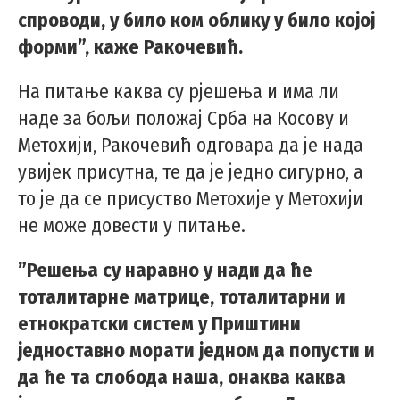
спроводи, у било ком облику у било којој
форми”, каже Ракочевић.
На питање каква су рјешења и има ли
наде за бољи положај Срба на Косову и
Метохији, Ракочевић одговара да је нада
увијек присутна, те да је једно сигурно, а
то је да се присуство Метохије у Метохији
не може довести у питање.
”Решења су наравно у нади да ће
тоталитарне матрице, тоталитарни и
етнократски систем у Приштини
једноставно морати једном да попусти и
да ће та слобода наша, онаква каква