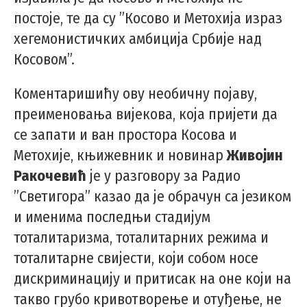
постоје, те да су ”Косово и Метохија израз
хегемонистичких амбиција Србије над
Косовом”.
Коментаришићу ову необичну појаву,
преименовања вијекова, која пријети да
се запати и ван простора Косова и
Метохије, књижевник и новинар
Живојин
Ракочевић
је у разговору за Радио
”Светигора” казао да је обрачун са језиком
и именима последњи стадијум
тоталитаризма, тоталитарних режима и
тоталитарне свијести, који собом носе
дискриминацију и притисак на оне који на
такво грубо кривотворење и отуђење, не