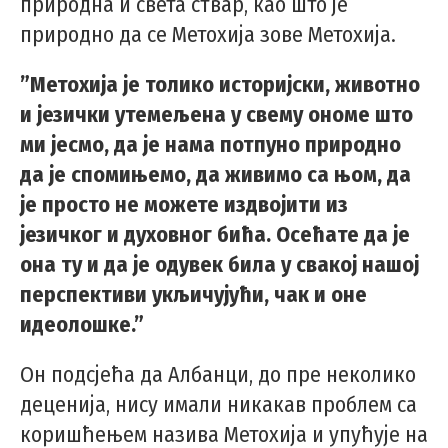
природна и света ствар, као што је
природно да се Метохија зове Метохија.
”Метохија је толико историјски, животно
и језички утемељена у свему ономе што
ми јесмо, да је нама потпуно природно
да је спомињемо, да живимо са њом, да
је просто не можете издвојити из
језичког и духовног бића. Осећате да је
она ту и да је одувек била у свакој нашој
перспективи укљичујући, чак и оне
идеолошке.”
Он подсјећа да Албанци, до пре неколико
деценија, нису имали никакав проблем са
коришћењем назива Метохија и упућује на