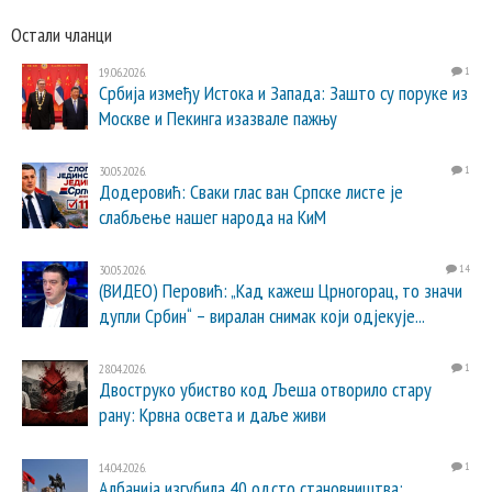
Остали чланци
19.06.2026.
1
Србија између Истока и Запада: Зашто су поруке из
Москве и Пекинга изазвале пажњу
30.05.2026.
1
Додеровић: Сваки глас ван Српске листе је
слабљење нашег народа на КиМ
30.05.2026.
14
(ВИДЕО) Перовић: „Кад кажеш Црногорац, то значи
дупли Србин“ – виралан снимак који одјекује...
28.04.2026.
1
Двоструко убиство код Љеша отворило стару
рану: Крвна освета и даље живи
14.04.2026.
1
Албанија изгубила 40 одсто становништва: