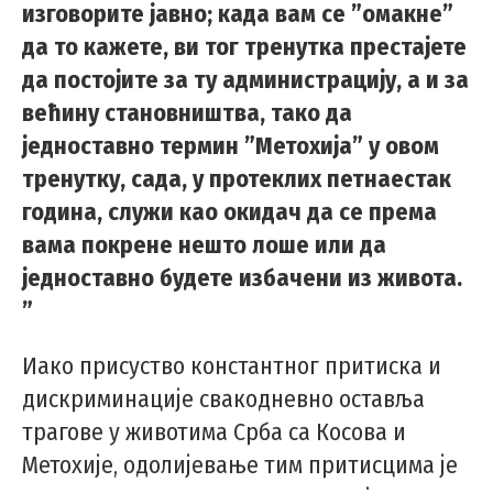
изговорите јавно; када вам се ”омакне”
да то кажете, ви тог тренутка престајете
да постојите за ту администрацију, а и за
већину становништва, тако да
једноставно термин ”Метохија” у овом
тренутку, сада, у протеклих петнаестак
година, служи као окидач да се према
вама покрене нешто лоше или да
једноставно будете избачени из живота.
”
Иако присуство константног притиска и
дискриминације свакодневно оставља
трагове у животима Срба са Косова и
Метохије, одолијевање тим притисцима је