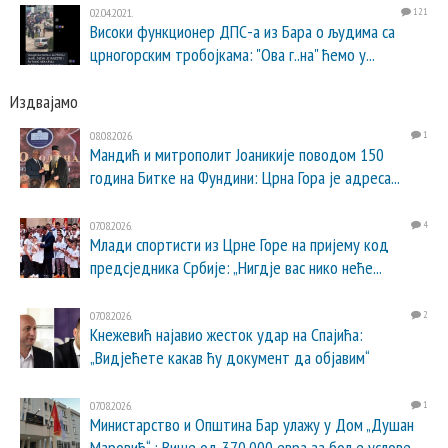
02.04.2021.
121
Високи функционер ДПС-а из Бара о људима са
црногорским тробојкама: "Ова г..на" ћемо у...
Издвајамо
08.08.2026.
1
Мандић и митрополит Јоаникије поводом 150
година Битке на Фундини: Црна Гора је адреса...
07.08.2026.
4
Млади спортисти из Црне Горе на пријему код
предсједника Србије: „Нигдје вас нико неће...
07.08.2026.
2
Кнежевић најавио жесток удар на Спајића:
„Видјећете какав ћу документ да објавим“
07.08.2026.
1
Министарство и Општина Бар улажу у Дом „Душан
Маровић“ : Више од 370.000 евра за боље услове