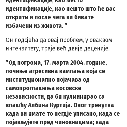
идентификације, као место
идентификације, као нешто што ће вас
открити и после чега ви бивате
избачени из живота. ”
Он подсјећа да овај проблем, у оваквом
интензитету, траје већ двије деценије.
”Oд погрома, 17. марта 2004. године,
почиње агресивна кампања која се
институционално појачава од
самопроглашења косовске
независности, да би кулминирао са
влашћу Албина Куртија. Оног тренутка
када ви имате то негдје уписано, када се
појављујете пред чиновницима; када