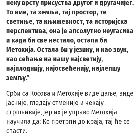
неку врсту присуства другог и другачијег.
То име, та земља, тај простор, те
светиње, та књижевност, та историјска
перспектива, она је апсолутно неугасива
и када би све нестало, остала би
Метохија. Остала би у језику, и као звук,
као сећање на нашу најсветију,
најплоднију, најосвећенију, најлепшу
земљу.”
Срби са Косова и Метохије виде даље, виде
јасније, гледају отменије и чекају
стрпљивије, јер их је управо Метохија
научила да: Ко претрпи до краја, тај ће се
спасти.