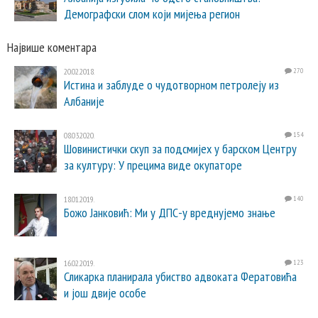
Демографски слом који мијења регион
Највише коментара
20.02.2018.
270
Истина и заблуде о чудотворном петролеју из
Албаније
08.03.2020.
154
Шовинистички скуп за подсмијех у барском Центру
за културу: У прецима виде окупаторе
18.01.2019.
140
Божо Јанковић: Ми у ДПС-у вреднујемо знање
16.02.2019.
123
Сликарка планирала убиство адвоката Фератовића
и још двије особе