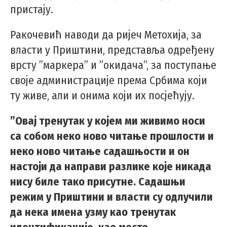
пристају.
Ракочевић наводи да ријеч Метохија, за
власти у Приштини, представља одређену
врсту ”маркера” и ”окидача”, за поступање
своје администрације према Србима који
ту живе, али и онима који их посјећују.
”Овај тренутак у којем ми живимо носи
са собом неко ново читање прошлости и
неко ново читање садашњости и он
настоји да направи разлике које никада
нису биле тако присутне. Садашњи
режим у Приштини и власти су одлучили
да нека имена узму као тренутак