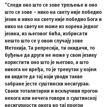
”Следи оно што се зове трпљење и оно
што се зове – нико на свету није победио
језик и нико на свету није победио Бога и
нико на свету не може из корена једног
језика, из његовог бића, избрисати
нешто што се у овом случају зове
Метохија. Та репресија, ти окидачи, то
буђење да други не може у свом језику
користити оно што је његово, а што
никога не вређа, то је тренутак у којем
ви видите да тај који уводи такве
забране јесте суштински несигуран.
Сваки тоталитарни и искључиви прогон
некога или нечега говори о суштинској
несигурности онога ко тај прогон