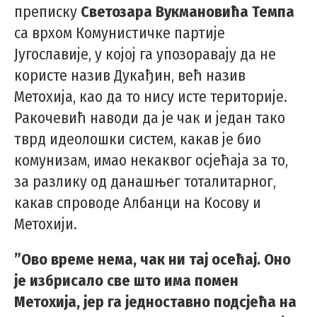
преписку
Светозара Вукмановића Темпа
са врхом Комунистичке партије
Југославије, у којој га упозоравају да не
користе назив Дукађин, већ назив
Метохија, као да то нису исте територије.
Ракочевић наводи да је чак и један тако
тврд идеолошки систем, какав је био
комунизам, имао некаквог осјећаја за то,
за разлику од данашњег тоталитарног,
какав спроводе Албанци на Косову и
Метохији.
”Ово време нема, чак ни тај осећај. Оно
је избрисало све што има помен
Метохија, јер га једноставно подсјећа на