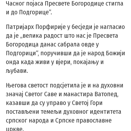
Часног појаса Пресвете Богородице стигла
и до Подгорице“.
Патријарх Порфирије у бесједи је нагласио
да је „велика радост што нас је Пресвета
Богородица данас сабрала овде у
Подгорици“, поручивши да је народ Божији
онда када живи у вјери, покајању и
љубави.
Његова светост подсјетила је и на духовни
значај Светог Саве и манастира Ватопед,
казавши да су управо у Светој Гори
постављени темељи духовног идентитета
српског народа и Српске православне
цркве.