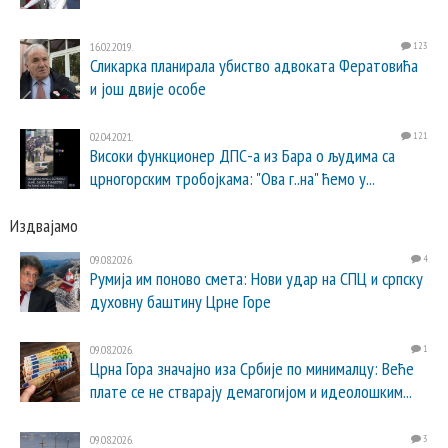
16.02.2019.
123
Сликарка планирала убиство адвоката Фератовића
и још двије особе
02.04.2021.
121
Високи функционер ДПС-а из Бара о људима са
црногорским тробојкама: "Ова г..на" ћемо у...
Издвајамо
09.08.2026.
4
Румија им поново смета: Нови удар на СПЦ и српску
духовну баштину Црне Горе
09.08.2026.
1
Црна Гора значајно иза Србије по минималцу: Веће
плате се не стварају демагогијом и идеолошким...
09.08.2026.
3