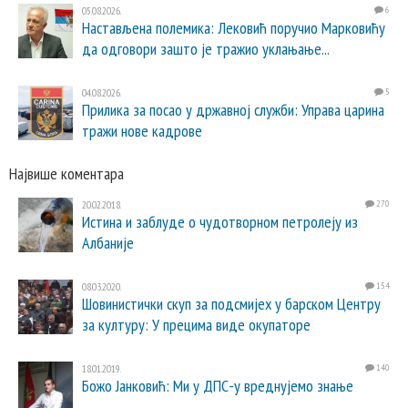
05.08.2026.
6
Настављена полемика: Лековић поручио Марковићу
да одговори зашто је тражио уклањање...
04.08.2026.
5
Прилика за посао у државној служби: Управа царина
тражи нове кадрове
Највише коментара
20.02.2018.
270
Истина и заблуде о чудотворном петролеју из
Албаније
08.03.2020.
154
Шовинистички скуп за подсмијех у барском Центру
за културу: У прецима виде окупаторе
18.01.2019.
140
Божо Јанковић: Ми у ДПС-у вреднујемо знање