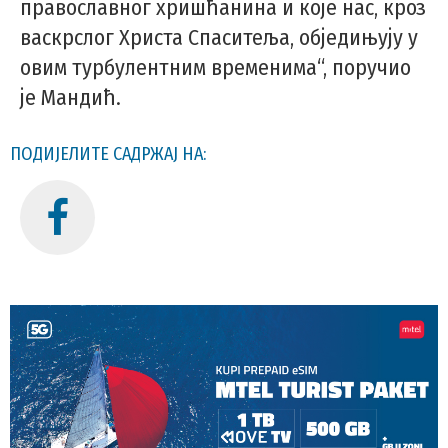
православног хришћанина и које нас, кроз
васкрслог Христа Спаситеља, обједињују у
овим турбулентним временима“, поручио
је Мандић.
ПОДИЈЕЛИТЕ САДРЖАЈ НА: