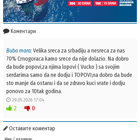
Коментари
Buba mara:
Velika sreca za srbadiju a nesreca za nas
70% Crnogoraca kamo srece da nije dolazio. Na dobro
da bude popovi,za njima lopovi ( Vucko ) sa svojim
serdarima samo da ne dodju i TOPOVI,na dobro da bude
sto manje da ostanu i da se zdravo kuci vrate i dodju
ponovo za 10tak godina.
29.05.2026 17:04
2
0
Оставите коментар
Име / надимак: