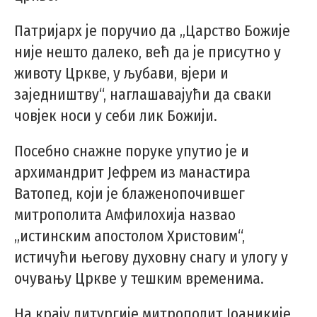
Патријарх је поручио да „Царство Божије
није нешто далеко, већ да је присутно у
животу Цркве, у љубави, вјери и
заједништву“, наглашавајући да сваки
човјек носи у себи лик Божији.
Посебно снажне поруке упутио је и
архимандрит Јефрем из манастира
Ватопед, који је блаженопочившег
митрополита Амфилохија назвао
„истинским апостолом Христовим“,
истичући његову духовну снагу и улогу у
очувању Цркве у тешким временима.
На крају литургије митрополит Јоаникије