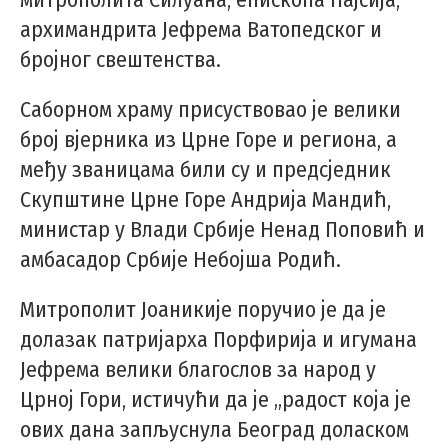
архимандрита Јефрема Ватопедског и
бројног свештенства.
Саборном храму присуствовао је велики
број вјерника из Црне Горе и региона, а
међу званицама били су и предсједник
Скупштине Црне Горе Андрија Мандић,
министар у Влади Србије Ненад Поповић и
амбасадор Србије Небојша Родић.
Митрополит Јоаникије поручио је да је
долазак патријарха Порфирија и игумана
Јефрема велики благослов за народ у
Црној Гори, истичући да је „радост која је
ових дана запљуснула Београд доласком