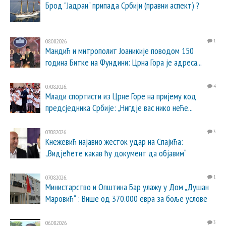
Брод "Јадран" припада Србији (правни аспект) ?
08.08.2026.
1
Мандић и митрополит Јоаникије поводом 150
година Битке на Фундини: Црна Гора је адреса...
07.08.2026.
4
Млади спортисти из Црне Горе на пријему код
предсједника Србије: „Нигдје вас нико неће...
07.08.2026.
3
Кнежевић најавио жесток удар на Спајића:
„Видјећете какав ћу документ да објавим“
07.08.2026.
1
Министарство и Општина Бар улажу у Дом „Душан
Маровић“ : Више од 370.000 евра за боље услове
06.08.2026.
3