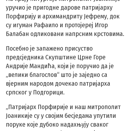
уручио је пригодне дарове патријарху
Порфирију и архимандриту Јефрему, док
су игуман Рафаило и протојереј Игор
Балабан одликовани напрсним крстовима.
Посебно је запажено присуство
предсједника Скупштине Црне Горе
Андрије Мандића, који је поручио да је
„велики благослов“ што је заједно са
вјерним народом дочекао патријарха
српског у Подгорици.
„Патријарх Порфирије и наш митрополит
Јоаникије су у својим бесједама упутили
поруке које дубоко надахњују сваког