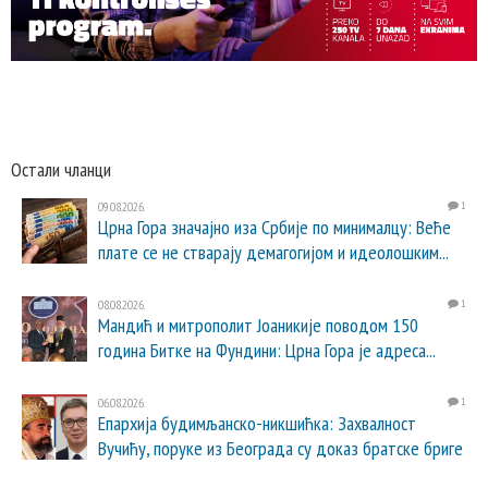
Остали чланци
09.08.2026.
1
Црна Гора значајно иза Србије по минималцу: Веће
плате се не стварају демагогијом и идеолошким...
08.08.2026.
1
Мандић и митрополит Јоаникије поводом 150
година Битке на Фундини: Црна Гора је адреса...
06.08.2026.
1
Епархија будимљанско-никшићка: Захвалност
Вучићу, поруке из Београда су доказ братске бриге