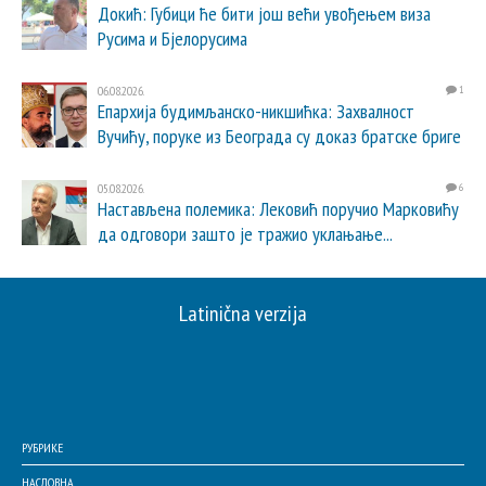
Докић: Губици ће бити још већи увођењем виза
Русима и Бјелорусима
06.08.2026.
1
Епархија будимљанско-никшићка: Захвалност
Вучићу, поруке из Београда су доказ братске бриге
05.08.2026.
6
Настављена полемика: Лековић поручио Марковићу
да одговори зашто је тражио уклањање...
Latinična verzija
РУБРИКЕ
НАСЛОВНА