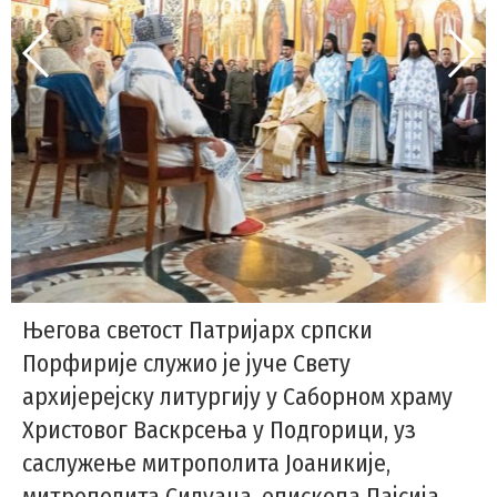
Његова светост Патријарх српски
Порфирије служио је јуче Свету
архијерејску литургију у Саборном храму
Христовог Васкрсења у Подгорици, уз
саслужење митрополита Јоаникије,
митрополита Силуана, епископа Пајсија,