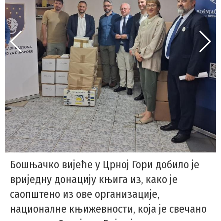
Бошњачко вијеће у Црној Гори добило је
вриједну донацију књига из, како је
саопштено из ове организације,
националне књижевности, која је свечано