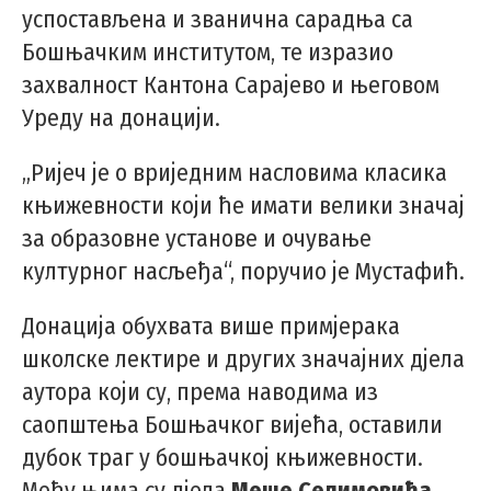
успостављена и званична сарадња са
Бошњачким институтом, те изразио
захвалност Кантона Сарајево и његовом
Уреду на донацији.
„Ријеч је о вриједним насловима класика
књижевности који ће имати велики значај
за образовне установе и очување
културног насљеђа“, поручио је Мустафић.
Донација обухвата више примјерака
школске лектире и других значајних дјела
аутора који су, према наводима из
саопштења Бошњачког вијећа, оставили
дубок траг у бошњачкој књижевности.
Међу њима су дјела
Меше Селимовића,