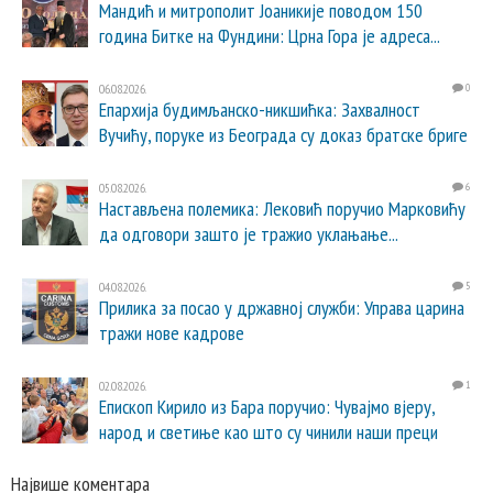
Мандић и митрополит Јоаникије поводом 150
година Битке на Фундини: Црна Гора је адреса...
06.08.2026.
0
Епархија будимљанско-никшићка: Захвалност
Вучићу, поруке из Београда су доказ братске бриге
05.08.2026.
6
Настављена полемика: Лековић поручио Марковићу
да одговори зашто је тражио уклањање...
04.08.2026.
5
Прилика за посао у државној служби: Управа царина
тражи нове кадрове
02.08.2026.
1
Епископ Кирило из Бара поручио: Чувајмо вјеру,
народ и светиње као што су чинили наши преци
Највише коментара