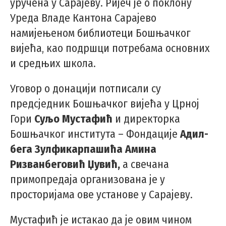
уручена у Сарајеву. Ријеч је о поклону
Уреда Владе Кантона Сарајево
намијењеном библиотеци Бошњачког
вијећа, као подршци потребама основних
и средњих школа.
Уговор о донацији потписали су
предсједник Бошњачког вијећа у Црној
Гори
Суљо Мустафић
и директорка
Бошњачког института – Фондације
Адил-
бега Зулфикарпашића Амина
Ризванбеговић Џувић,
а свечана
примопредаја организована је у
просторијама ове установе у Сарајеву.
Мустафић је истакао да је овим чином