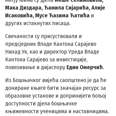
Мака Диздара, Ћамила Сијарића, Алије
Исаковића, Мусе Ћазима Ћатића
и
других истакнутих писаца.
Свечаности су присуствовали и
предсједник Владе Кантона Сарајево
Нихад Ук, као и директор Уреда Владе
Кантона Сарајево за инвестиције,
повезивање и дијаспору
Един Омерчић
.
Из Бошњачког вијећа саопштено је да ће
дониране књиге бити значајан ресурс за
образовне установе и допринијети бољој
доступности дјела бошњачке
књижевности ученицима и наставницима.