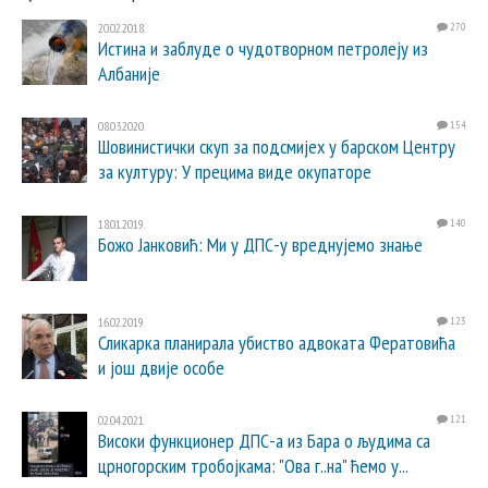
20.02.2018.
270
Истина и заблуде о чудотворном петролеју из
Албаније
08.03.2020.
154
Шовинистички скуп за подсмијех у барском Центру
за културу: У прецима виде окупаторе
18.01.2019.
140
Божо Јанковић: Ми у ДПС-у вреднујемо знање
16.02.2019.
123
Сликарка планирала убиство адвоката Фератовића
и још двије особе
02.04.2021.
121
Високи функционер ДПС-а из Бара о људима са
црногорским тробојкама: "Ова г..на" ћемо у...