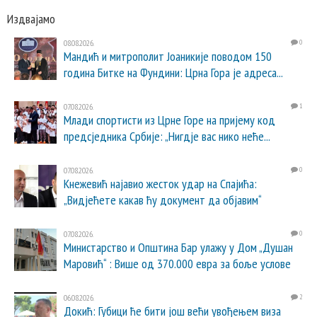
Издвајамо
08.08.2026.
0
Мандић и митрополит Јоаникије поводом 150
година Битке на Фундини: Црна Гора је адреса...
07.08.2026.
1
Млади спортисти из Црне Горе на пријему код
предсједника Србије: „Нигдје вас нико неће...
07.08.2026.
0
Кнежевић најавио жесток удар на Спајића:
„Видјећете какав ћу документ да објавим“
07.08.2026.
0
Министарство и Општина Бар улажу у Дом „Душан
Маровић“ : Више од 370.000 евра за боље услове
06.08.2026.
2
Докић: Губици ће бити још већи увођењем виза