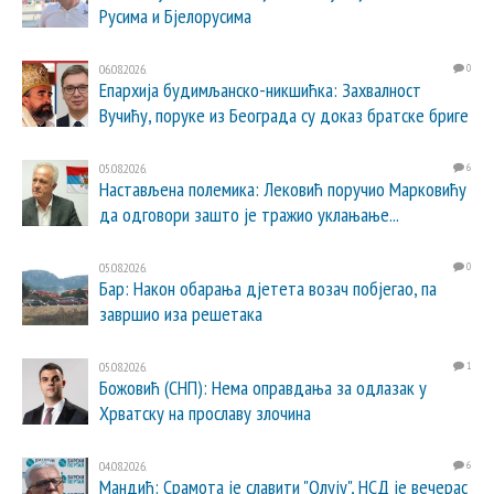
Русима и Бјелорусима
06.08.2026.
0
Епархија будимљанско-никшићка: Захвалност
Вучићу, поруке из Београда су доказ братске бриге
05.08.2026.
6
Настављена полемика: Лековић поручио Марковићу
да одговори зашто је тражио уклањање...
05.08.2026.
0
Бар: Након обарања дјетета возач побјегао, па
завршио иза решетака
05.08.2026.
1
Божовић (СНП): Нема оправдања за одлазак у
Хрватску на прославу злочина
04.08.2026.
6
Мандић: Срамота је славити "Олују", НСД је вечерас