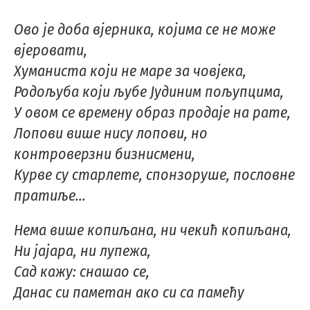
Ово је доба вјерника, којима се не може
вјеровати,
Хуманиста који не маре за човјека,
Родољуба који љубе Јудиним пољупцима,
У овом се времену образ продаје на рате,
Лопови више нису лопови, но
контроверзни бизнисмени,
Курве су старлете, спонзоруше, пословне
пратиље...
Нема више копиљана, ни чекић копиљана,
Ни јајара, ни лупежа,
Сад кажу: снашао се,
Данас си паметан ако си са памећу