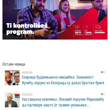
Остали чланци
06.08.2026.
0
Епархија будимљанско-никшићка: Захвалност
Вучићу, поруке из Београда су доказ братске бриге
05.08.2026.
5
Настављена полемика: Лековић поручио Марковићу
да одговори зашто је тражио уклањање...