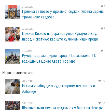
04.08.2026.
5
Прилика за посао у државној служби: Управа царина
тражи нове кадрове
02.08.2026.
1
Епископ Кирило из Бара поручио: Чувајмо вјеру,
народ и светиње као што су чинили наши преци
31.07.2026.
0
Румија сабрала вјерни народ: Прослављена 21.
годишњица Цркве Свете Тројице
Највише коментара
20.02.2018.
270
Истина и заблуде о чудотворном петролеју из
Албаније
08.03.2020.
154
Шовинистички скуп за подсмијех у барском Центру