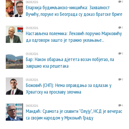
06.08.2026.
0
Епархија будимљанско-никшићка: Захвалност
Вучићу, поруке из Београда су доказ братске бриге
05.08.2026.
5
Настављена полемика: Лековић поручио Марковићу
да одговори зашто је тражио уклањање...
05.08.2026.
0
Бар: Након обарања дјетета возач побјегао, па
завршио иза решетака
05.08.2026.
0
Божовић (СНП): Нема оправдања за одлазак у
Хрватску на прославу злочина
04.08.2026.
6
Мандић: Срамота је славити "Олују", НСД је вечерас
са својим народом у Мркоњић Граду