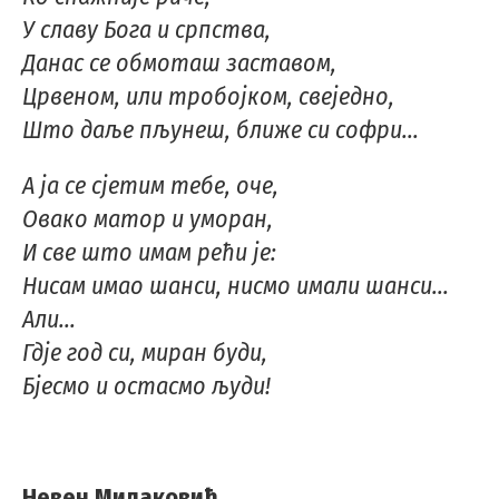
У славу Бога и српства,
Данас се обмоташ заставом,
Црвеном, или тробојком, свеједно,
Што даље пљунеш, ближе си софри...
А ја се сјетим тебе, оче,
Овако матор и уморан,
И све што имам рећи је:
Нисам имао шанси, нисмо имали шанси...
Али...
Гдје год си, миран буди,
Бјесмо и остасмо људи!
Невен Милаковић