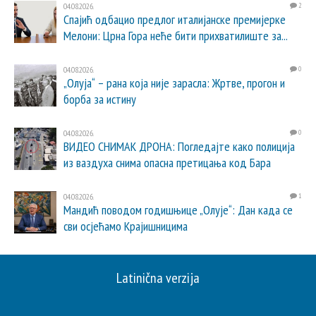
04.08.2026.
2
Спајић одбацио предлог италијанске премијерке
Мелони: Црна Гора неће бити прихватилиште за...
04.08.2026.
0
„Олуја“ – рана која није зарасла: Жртве, прогон и
борба за истину
04.08.2026.
0
ВИДЕО СНИМАК ДРОНА: Погледајте како полиција
из ваздуха снима опасна претицања код Бара
04.08.2026.
1
Мандић поводом годишњице „Олује“: Дан када се
сви осјећамо Крајишницима
Latinična verzija