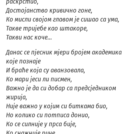
раскрстио,
Достојанство кривично гоне,
Ко мисли својом главом је сишао са ума,
Такве тријебе као штакоре,
Такви нас коче...
Данас се пјесник мјери бројем академика
које познаје
И браће која су аванзовала,
Ко мари јеси ли писмен,
Важно је да си добар са предсједником
жирија,
Није важно у којим си биткама био,
Но колико си потписа донио,
Ко се силније у прса бије,
Ко снажније риче,