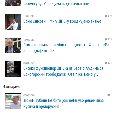
за културу: У прецима виде окупаторе
18.01.2019.
140
Божо Јанковић: Ми у ДПС-у вреднујемо знање
16.02.2019.
123
Сликарка планирала убиство адвоката Фератовића
и још двије особе
02.04.2021.
121
Високи функционер ДПС-а из Бара о људима са
црногорским тробојкама: "Ова г..на" ћемо у...
Издвајамо
06.08.2026.
1
Докић: Губици ће бити још већи увођењем виза
Русима и Бјелорусима