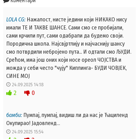
Коментари
LOLA CG:
Нажалост, нисте једини који НИКАКО нису
имали ТЕ И ТАКВЕ ШАНСЕ. Сами смо се пробијали,
сами крчили пут, сами одабрали да будемо своји.
Породична школа. Најсвјртлију и најчаснију шансу
смо потврдили небројено пута... И одтали смо ЉУДИ.
Срећом, има још оних који носе ореол ЧОЈСТВА и
можда у себи често "чују" Киплинга- БУДИ ЧОВЈЕК,
СИНЕ МОЈ
24.09.2025 14:18
2
0
бамби:
Пумпај, пумпај, видиш ли да нас је Ћациленд
Окупирао! Јадовленд…
24.09.2025 15:54