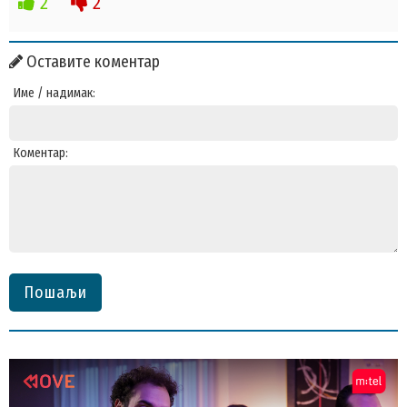
2
2
Оставите коментар
Име / надимак:
Коментар:
Пошаљи