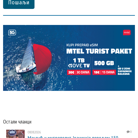
Пошаљи
Остали чланци
08.08.2026.
0
Мандић и митрополит Јоаникије поводом 150