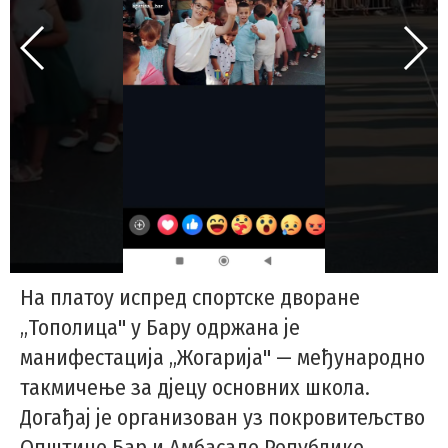
На платоу испред спортске дворане
„Тополица" у Бару одржана је
манифестација „Жогарија" — међународно
такмичење за дјецу основних школа.
Догађај је организован уз покровитељство
Општине Бар и Амбасаде Републике