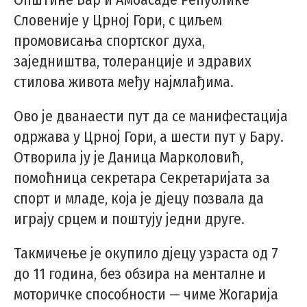
Словеније у Црној Гори, с циљем
промовисања спортског духа,
заједништва, толеранције и здравих
стилова живота међу најмлађима.
Ово је дванаести пут да се манифестација
одржава у Црној Гори, а шести пут у Бару.
Отворила ју је Даница Марколовић,
помоћница секретара Секретаријата за
спорт и младе, која је дјецу позвала да
играју срцем и поштују једни друге.
Такмичење је окупило дјецу узраста од 7
до 11 година, без обзира на менталне и
моторичке способности — чиме Жогарија