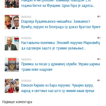
година Битке на Фундини: Црна Гора је адреса...
06.08.2026.
0
Епархија будимљанско-никшићка: Захвалност
Вучићу, поруке из Београда су доказ братске бриге
05.08.2026.
6
Настављена полемика: Лековић поручио Марковићу
да одговори зашто је тражио уклањање...
04.08.2026.
5
Прилика за посао у државној служби: Управа царина
тражи нове кадрове
02.08.2026.
1
Епископ Кирило из Бара поручио: Чувајмо вјеру,
народ и светиње као што су чинили наши преци
Највише коментара