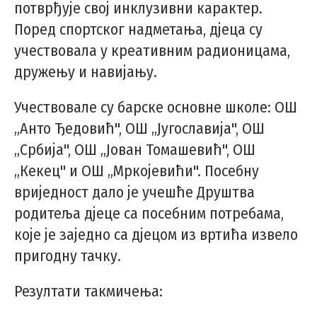
потврђује свој инклузивни карактер.
Поред спортског надметања, дјеца су
учествовала у креативним радионицама,
дружењу и навијању.
Учествовале су барске основне школе: ОШ
„Анто Ђедовић", ОШ „Југославија", ОШ
„Србија", ОШ „Јован Томашевић", ОШ
„Кекец" и ОШ „Мркојевићи". Посебну
вриједност дало је учешће Друштва
родитеља дјеце са посебним потребама,
које је заједно са дјецом из вртића извело
пригодну тачку.
Резултати такмичења: