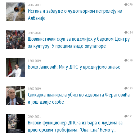
20.02.2018.
270
Истина и заблуде о чудотворном петролеју из
Албаније
08.03.2020.
154
Шовинистички скуп за подсмијех у барском Центру
за културу: У прецима виде окупаторе
18.01.2019.
140
Божо Јанковић: Ми у ДПС-у вреднујемо знање
16.02.2019.
123
Сликарка планирала убиство адвоката Фератовића
и још двије особе
02.04.2021.
121
Високи функционер ДПС-а из Бара о људима са
црногорским тробојкама: "Ова г..на" ћемо у...