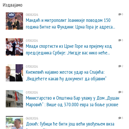
Издвајамо
08.08.2026.
0
Мандић и митрополит Јоаникије поводом 150
година Битке на Фундини: Црна Гора је адреса...
07.08.2026.
3
Млади спортисти из Црне Горе на пријему код
предсједника Србије: „Нигдје вас нико неће...
07.08.2026.
2
Кнежевић најавио жесток удар на Спајића:
„Видјећете какав ћу документ да објавим“
07.08.2026.
0
Министарство и Општина Бар улажу у Дом „Душан
Маровић“ : Више од 370.000 евра за боље услове
06.08.2026.
3
Докић: Губици ће бити још већи увођењем виза