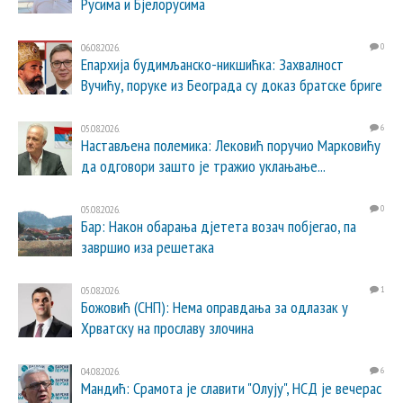
Русима и Бјелорусима
06.08.2026.
0
Епархија будимљанско-никшићка: Захвалност
Вучићу, поруке из Београда су доказ братске бриге
05.08.2026.
6
Настављена полемика: Лековић поручио Марковићу
да одговори зашто је тражио уклањање...
05.08.2026.
0
Бар: Након обарања дјетета возач побјегао, па
завршио иза решетака
05.08.2026.
1
Божовић (СНП): Нема оправдања за одлазак у
Хрватску на прославу злочина
04.08.2026.
6
Мандић: Срамота је славити "Олују", НСД је вечерас