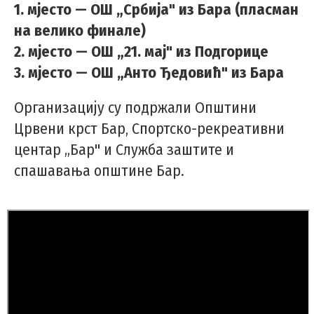
1. мјесто — ОШ „Србија" из Бара (пласман
на велико финале)
2. мјесто — ОШ „21. мај" из Подгорице
3. мјесто — ОШ „Анто Ђедовић" из Бара
Организацију су подржали Општини
Црвени крст Бар, Спортско-рекреативни
центар „Бар" и Служба заштите и
спашавања општине Бар.