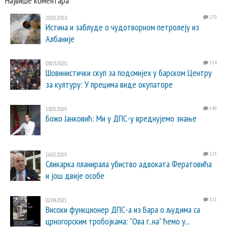
Највише коментара
20.02.2018.
270
Истина и заблуде о чудотворном петролеју из
Албаније
08.03.2020.
154
Шовинистички скуп за подсмијех у барском Центру
за културу: У прецима виде окупаторе
18.01.2019.
140
Божо Јанковић: Ми у ДПС-у вреднујемо знање
16.02.2019.
123
Сликарка планирала убиство адвоката Фератовића
и још двије особе
02.04.2021.
121
Високи функционер ДПС-а из Бара о људима са
црногорским тробојкама: "Ова г..на" ћемо у...