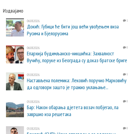
Издвајамо
06.08.2026.
1
Докић: Губици ће бити још већи увођењем виза
Русима и Бјелорусима
06.08.2026.
0
Епархија будимљанско-никшићка: Захвалност
Вучићу, поруке из Београда су доказ братске бриге
05.08.2026.
5
Настављена полемика: Лековић поручио Марковићу
да одговори зашто је тражио уклањање...
05.08.2026.
0
Бар: Након обарања дјетета возач побјегао, па
завршио иза решетака
05.08.2026.
0