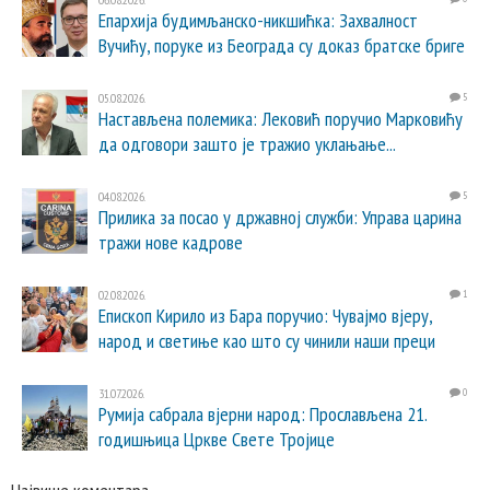
Епархија будимљанско-никшићка: Захвалност
Вучићу, поруке из Београда су доказ братске бриге
05.08.2026.
5
Настављена полемика: Лековић поручио Марковићу
да одговори зашто је тражио уклањање...
04.08.2026.
5
Прилика за посао у државној служби: Управа царина
тражи нове кадрове
02.08.2026.
1
Епископ Кирило из Бара поручио: Чувајмо вјеру,
народ и светиње као што су чинили наши преци
31.07.2026.
0
Румија сабрала вјерни народ: Прослављена 21.
годишњица Цркве Свете Тројице