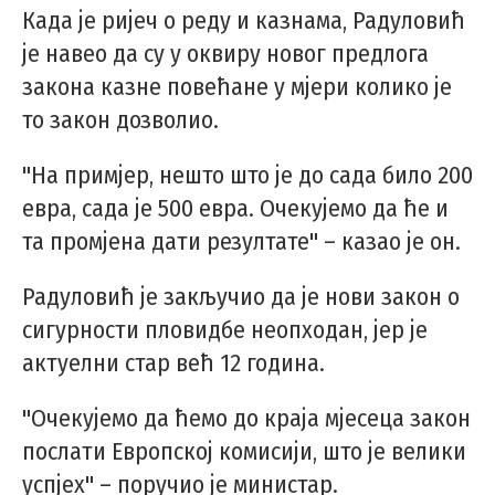
Када је ријеч о реду и казнама, Радуловић
је навео да су у оквиру новог предлога
закона казне повећане у мјери колико је
то закон дозволио.
"На примјер, нешто што је до сада било 200
евра, сада је 500 евра. Очекујемо да ће и
та промјена дати резултате" – казао је он.
Радуловић је закључио да је нови закон о
сигурности пловидбе неопходан, јер је
актуелни стар већ 12 година.
"Очекујемо да ћемо до краја мјесеца закон
послати Европској комисији, што је велики
успјех" – поручио је министар.