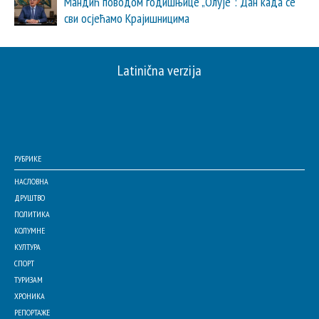
Мандић поводом годишњице „Олује“: Дан када се
сви осјећамо Крајишницима
Latinična verzija
РУБРИКЕ
НАСЛОВНА
ДРУШТВО
ПОЛИТИКА
КОЛУМНЕ
КУЛТУРА
СПОРТ
ТУРИЗАМ
ХРОНИКА
РЕПОРТАЖЕ