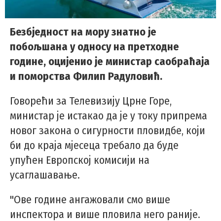
Безбједност на мору знатно је
побољшана у односу на претходне
године, оцијенио је министар саобраћаја
и поморства Филип Радуловић.
Говорећи за Телевизију Црне Горе,
министар је истакао да је у току припрема
новог закона о сигурности пловидбе, који
би до краја мјесеца требало да буде
упућен Европској комисији на
усаглашавање.
"Ове године ангажовали смо више
инспектора и више пловила него раније.