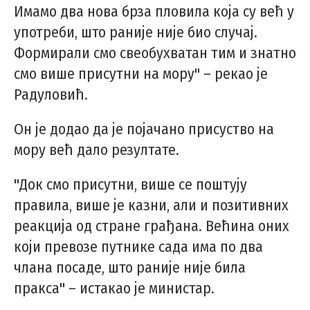
Имамо два нова брза пловила која су већ у
употреби, што раније није био случај.
Формирали смо свеобухватан тим и знатно
смо више присутни на мору" – рекао је
Радуловић.
Он је додао да је појачано присуство на
мору већ дало резултате.
"Док смо присутни, више се поштују
правила, више је казни, али и позитивних
реакција од стране грађана. Већина оних
који превозе путнике сада има по два
члана посаде, што раније није била
пракса" – истакао је министар.