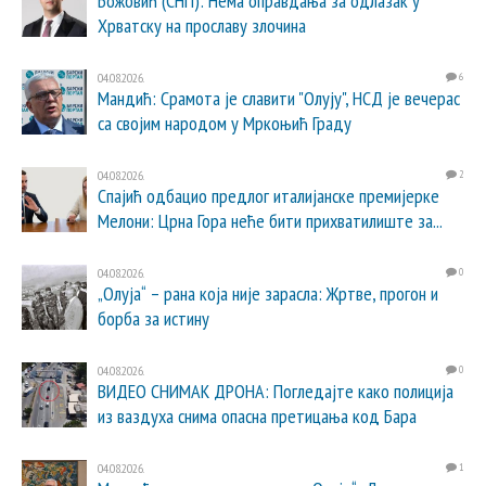
Божовић (СНП): Нема оправдања за одлазак у
Хрватску на прославу злочина
04.08.2026.
6
Мандић: Срамота је славити "Олују", НСД је вечерас
са својим народом у Мркоњић Граду
04.08.2026.
2
Спајић одбацио предлог италијанске премијерке
Мелони: Црна Гора неће бити прихватилиште за...
04.08.2026.
0
„Олуја“ – рана која није зарасла: Жртве, прогон и
борба за истину
04.08.2026.
0
ВИДЕО СНИМАК ДРОНА: Погледајте како полиција
из ваздуха снима опасна претицања код Бара
04.08.2026.
1