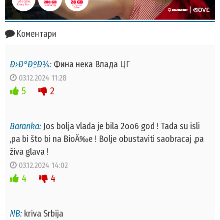
Коментари
Ð›Ð°ÐºÐ¾:
Фина нека Влада ЦГ
03.12.2024 11:28
5
2
Baranka:
Jos bolja vlada je bila 2oo6 god ! Tada su isli
,pa bi što bi na BioÄ‰e ! Bolje obustaviti saobracaj ,pa
živa glava !
03.12.2024 14:02
4
4
NB:
kriva Srbija