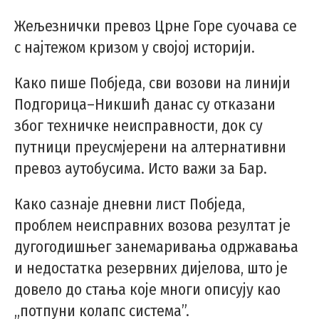
Жељезнички превоз Црне Горе суочава се
с најтежом кризом у својој историји.
Како пише Побједа, сви возови на линији
Подгорица–Никшић данас су отказани
због техничке неисправности, док су
путници преусмјерени на алтернативни
превоз аутобусима. Исто важи за Бар.
Како сазнаје дневни лист Побједа,
проблем неисправних возова резултат је
дугогодишњег занемаривања одржавања
и недостатка резервних дијелова, што је
довело до стања које многи описују као
,,потпуни колапс система”.