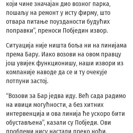
који чине значајан дио возног парка,
пошаљу на ремонт у исту фирму, што
отвара питање поузданости будућих
поправки”, преноси Побједин извор.
Ситуација није ништа боља ни на линијама
према Бару. Иако возови на овом правцу
још увијек функционишу, наши извори из
компаније наводе да се и ту очекује
потпуни застој.
“Возови за Бар једва иду. Већ сада радимо
на ивици могућности, а без хитних
интервенција и ова линија ће ускоро бити
обустављена”, казали су Побједи. Ови
проблеми нису настали преко ноћи.