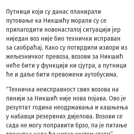
Путници који су данас планирали
путовање ка Никшићу морали су се
прилагодити новонасталој ситуацији јер
ниједан воз није био технички исправан
за саобраћај. Како су потврдили извори из
жељезничког превоза, возови за Никшић
неће бити у функцији ни сјутра, а путници
ће и даље бити превожени аутобусима.
“Техничка неисправност свих возова на
линији за Никшић није нова појава. Ово је
резултат година неодржавања и кашњења
у набавци резервних дијелова. Возови се
сада не могу поправити брзо, па је питање