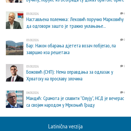
05.08.2026.
6
Настављена полемика: Лековић поручио Марковићу
да одговори зашто је тражио уклањање...
05.08.2026.
0
Бар: Након обарања дјетета возач побјегао, па
завршио иза решетака
05.08.2026.
1
Божовић (СНП): Нема оправдања за одлазак у
Хрватску на прославу злочина
04.08.2026.
6
Мандић: Срамота је славити "Олују", НСД је вечерас
са својим народом у Мркоњић Граду
Latinična verzija