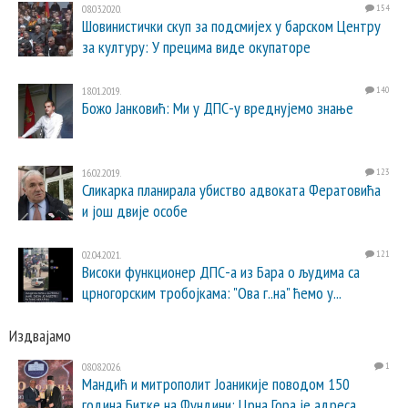
08.03.2020.
154
Шовинистички скуп за подсмијех у барском Центру
за културу: У прецима виде окупаторе
18.01.2019.
140
Божо Јанковић: Ми у ДПС-у вреднујемо знање
16.02.2019.
123
Сликарка планирала убиство адвоката Фератовића
и још двије особе
02.04.2021.
121
Високи функционер ДПС-а из Бара о људима са
црногорским тробојкама: "Ова г..на" ћемо у...
Издвајамо
08.08.2026.
1
Мандић и митрополит Јоаникије поводом 150
година Битке на Фундини: Црна Гора је адреса...