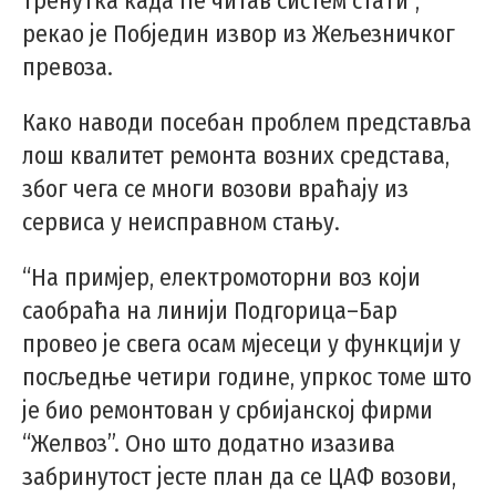
тренутка када ће читав систем стати”,
рекао је Побједин извор из Жељезничког
превоза.
Како наводи посебан проблем представља
лош квалитет ремонта возних средстава,
због чега се многи возови враћају из
сервиса у неисправном стању.
“На примјер, електромоторни воз који
саобраћа на линији Подгорица–Бар
провео је свега осам мјесеци у функцији у
посљедње четири године, упркос томе што
је био ремонтован у србијанској фирми
“Желвоз”. Оно што додатно изазива
забринутост јесте план да се ЦАФ возови,