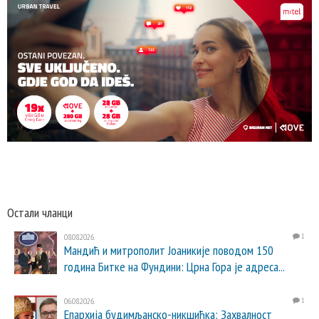
Остали чланци
08.08.2026.
1
Мандић и митрополит Јоаникије поводом 150
година Битке на Фундини: Црна Гора је адреса...
06.08.2026.
1
Епархија будимљанско-никшићка: Захвалност