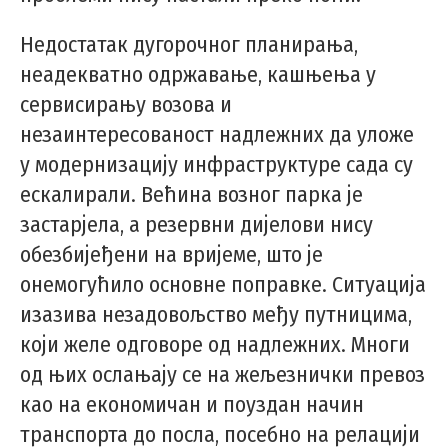
Недостатак дугорочног планирања,
неадекватно одржавање, кашњења у
сервисирању возова и
незаинтересованост надлежних да уложе
у модернизацију инфраструктуре сада су
ескалирали. Већина возног парка је
застарјела, а резервни дијелови нису
обезбијеђени на вријеме, што је
онемогућило основне поправке. Ситуација
изазива незадовољство међу путницима,
који желе одговоре од надлежних. Многи
од њих ослањају се на жељезнички превоз
као на економичан и поуздан начин
транспорта до посла, посебно на релацији