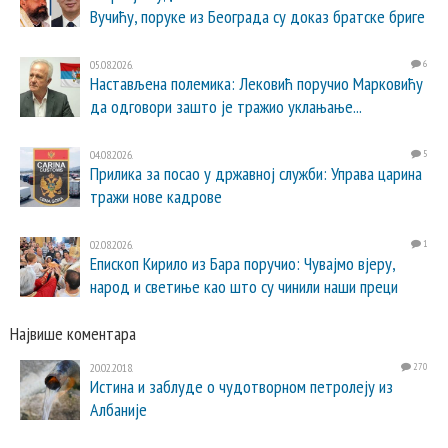
Вучићу, поруке из Београда су доказ братске бриге
05.08.2026.
6
Настављена полемика: Лековић поручио Марковићу
да одговори зашто је тражио уклањање...
04.08.2026.
5
Прилика за посао у државној служби: Управа царина
тражи нове кадрове
02.08.2026.
1
Епископ Кирило из Бара поручио: Чувајмо вјеру,
народ и светиње као што су чинили наши преци
Највише коментара
20.02.2018.
270
Истина и заблуде о чудотворном петролеју из
Албаније