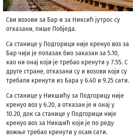
Сви возови за Бар и за Никсић јутрос су
отказани, пише Побједа.
Са станице у Подгорици није кренуо воз за
Бар чији је полазак био заказан за 5.10,
као ни онај који је требао кренути у 7.55. С
друге стране, отказани су и возови који су
требали кренути из Бара у 6.40 и 9.25 сати.
Са станице у Никшићу за Подгорицу није
кренуо воз у 6.20, а отказан је и онај у
10.20, док са станице у Подгорици није
кренуо воз за Никшић који је по реду
вожње требао кренути у осам сати.