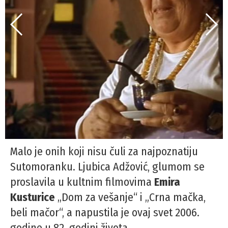
Malo je onih koji nisu čuli za najpoznatiju
Sutomoranku. Ljubica Adžović, glumom se
proslavila u kultnim filmovima
Emira
Kusturice
„Dom za vešanje“ i „Crna mačka,
beli mačor“, a napustila je ovaj svet 2006.
godine u 82. godini života.