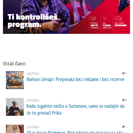
Ostali članci
26.07.2026.
0
Burkovi ćevapi: Preporuka bez reklame i bez rezerve
23.07.2026.
8
Kada izgubite nešto u Sutomoru, samo se nadajte da
će to pronaći Prika
21.07.2026.
1
Otac Jovan Plamenac: Bog nikoga ne spasava na silu –