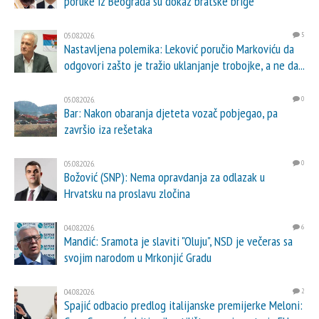
poruke iz Beograda su dokaz bratske brige
05.08.2026.
5
Nastavljena polemika: Leković poručio Markoviću da
odgovori zašto je tražio uklanjanje trobojke, a ne da...
05.08.2026.
0
Bar: Nakon obaranja djeteta vozač pobjegao, pa
završio iza rešetaka
05.08.2026.
0
Božović (SNP): Nema opravdanja za odlazak u
Hrvatsku na proslavu zločina
04.08.2026.
6
Mandić: Sramota je slaviti "Oluju", NSD je večeras sa
svojim narodom u Mrkonjić Gradu
04.08.2026.
2
Spajić odbacio predlog italijanske premijerke Meloni: