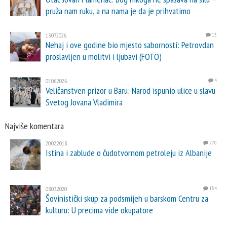
pruža nam ruku, a na nama je da je prihvatimo
13.07.2026.
13
Nehaj i ove godine bio mjesto sabornosti: Petrovdan
proslavljen u molitvi i ljubavi (FOTO)
05.06.2026.
4
Veličanstven prizor u Baru: Narod ispunio ulice u slavu
Svetog Jovana Vladimira
Najviše komentara
20.02.2018.
270
Istina i zablude o čudotvornom petroleju iz Albanije
08.03.2020.
154
Šovinistički skup za podsmijeh u barskom Centru za
kulturu: U precima vide okupatore