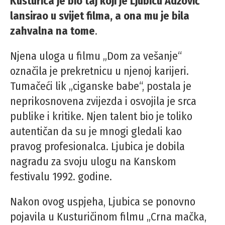
Kusturica je bio taj koji je Ljubicu Adžović
lansirao u svijet filma, a ona mu je bila
zahvalna na tome
.
Njena uloga u filmu „Dom za vešanje“
označila je prekretnicu u njenoj karijeri.
Tumačeći lik „ciganske babe“, postala je
neprikosnovena zvijezda i osvojila je srca
publike i kritike. Njen talent bio je toliko
autentičan da su je mnogi gledali kao
pravog profesionalca. Ljubica je dobila
nagradu za svoju ulogu na Kanskom
festivalu 1992. godine.
Nakon ovog uspjeha, Ljubica se ponovno
pojavila u Kusturičinom filmu „Crna mačka,