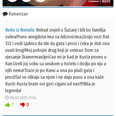
Komentari
Neko iz Naroda:
Nekad zivjeli u Šušanj i bili ko familija
svima!Puno anegdota ima sa Adzovicima,Grujo vozi Fiat
132 i vodi Ljubicu da ide da gata i prosi i čeka je dok ona
uvati krug!Moj pokojni drug koji je snimao Dom za
vjesanje (kamerman)pričao mi je kad je Kusta poveo u
Kan.Uzeli joj sobu sa unukom u hotelu i dodju po nju a
njih nema!Traze je po Kanu a ona po plaži gata i
prosi!Svi se slikaju sa njom i ne daju puno a ona kaže
Kusti-Kusta brate ovi gori cigani od nas!!!!Bila je
legenda!
08.02.2025 21:54
7
0