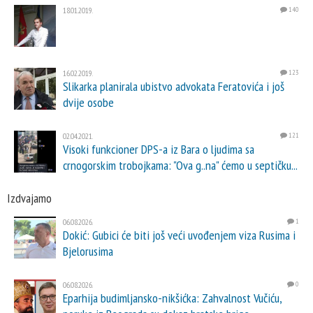
18.01.2019.
140
16.02.2019.
123
Slikarka planirala ubistvo advokata Feratovića i još
dvije osobe
02.04.2021.
121
Visoki funkcioner DPS-a iz Bara o ljudima sa
crnogorskim trobojkama: "Ova g..na" ćemo u septičku...
Izdvajamo
06.08.2026.
1
Dokić: Gubici će biti još veći uvođenjem viza Rusima i
Bjelorusima
06.08.2026.
0
Eparhija budimljansko-nikšićka: Zahvalnost Vučiću,