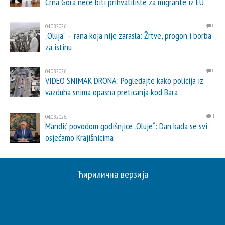
Crna Gora neće biti prihvatilište za migrante iz EU
04.08.2026.
0
„Oluja“ – rana koja nije zarasla: Žrtve, progon i borba
za istinu
04.08.2026.
0
VIDEO SNIMAK DRONA: Pogledajte kako policija iz
vazduha snima opasna preticanja kod Bara
04.08.2026.
1
Mandić povodom godišnjice „Oluje“: Dan kada se svi
osjećamo Krajišnicima
Ћирилична верзија