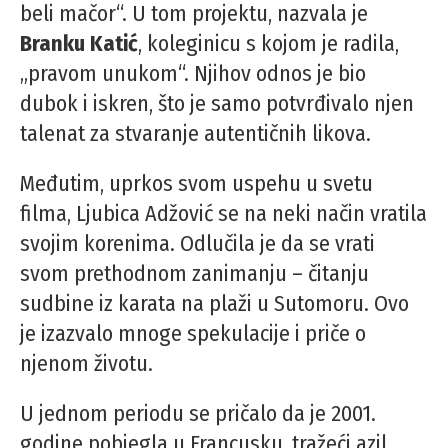
beli mačor“. U tom projektu, nazvala je
Branku Katić
, koleginicu s kojom je radila,
„pravom unukom“. Njihov odnos je bio
dubok i iskren, što je samo potvrđivalo njen
talenat za stvaranje autentičnih likova.
Međutim, uprkos svom uspehu u svetu
filma, Ljubica Adžović se na neki način vratila
svojim korenima. Odlučila je da se vrati
svom prethodnom zanimanju – čitanju
sudbine iz karata na plaži u Sutomoru. Ovo
je izazvalo mnoge spekulacije i priče o
njenom životu.
U jednom periodu se pričalo da je 2001.
godine pobjegla u Francusku, tražeći azil