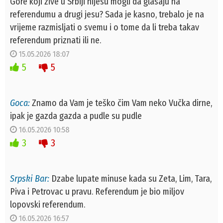
Gore koji zive u Srbiji nijesu mogli da glasaju na
referendumu a drugi jesu? Sada je kasno, trebalo je na
vrijeme razmisljati o svemu i o tome da li treba takav
referendum priznati ili ne.
15.05.2026 18:07
5
5
Goca:
Znamo da Vam je teško čim Vam neko Vučka dirne,
ipak je gazda gazda a pudle su pudle
16.05.2026 10:58
3
3
Srpski Bar:
Dzabe lupate minuse kada su Zeta, Lim, Tara,
Piva i Petrovac u pravu. Referendum je bio miljov
lopovski referendum.
16.05.2026 16:57