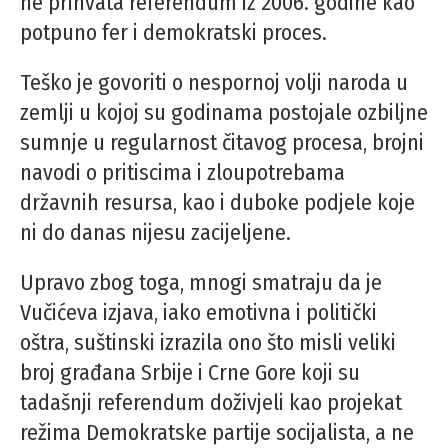
ne prihvata referendum iz 2006. godine kao
potpuno fer i demokratski proces.
Teško je govoriti o nespornoj volji naroda u
zemlji u kojoj su godinama postojale ozbiljne
sumnje u regularnost čitavog procesa, brojni
navodi o pritiscima i zloupotrebama
državnih resursa, kao i duboke podjele koje
ni do danas nijesu zacijeljene.
Upravo zbog toga, mnogi smatraju da je
Vučićeva izjava, iako emotivna i politički
oštra, suštinski izrazila ono što misli veliki
broj građana Srbije i Crne Gore koji su
tadašnji referendum doživjeli kao projekat
režima Demokratske partije socijalista, a ne