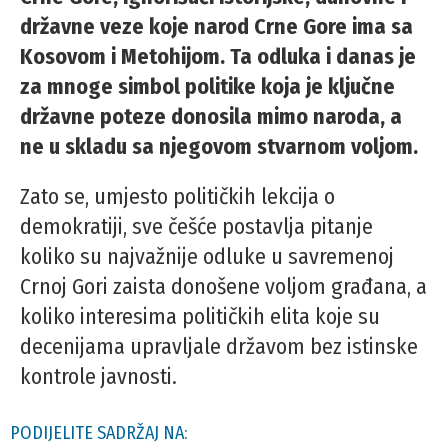
državne veze koje narod Crne Gore ima sa
Kosovom i Metohijom. Ta odluka i danas je
za mnoge simbol politike koja je ključne
državne poteze donosila mimo naroda, a
ne u skladu sa njegovom stvarnom voljom.
Zato se, umjesto političkih lekcija o
demokratiji, sve češće postavlja pitanje
koliko su najvažnije odluke u savremenoj
Crnoj Gori zaista donošene voljom građana, a
koliko interesima političkih elita koje su
decenijama upravljale državom bez istinske
kontrole javnosti.
PODIJELITE SADRŽAJ NA: