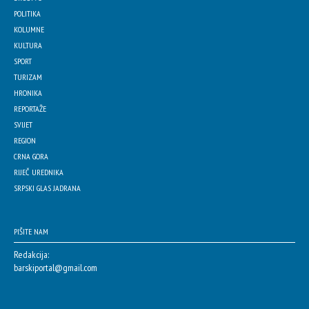
POLITIKA
KOLUMNE
KULTURA
SPORT
TURIZAM
HRONIKA
REPORTAŽE
SVIJET
REGION
CRNA GORA
RIJEČ UREDNIKA
SRPSKI GLAS JADRANA
PIŠITE NAM
Redakcija:
barskiportal@gmail.com