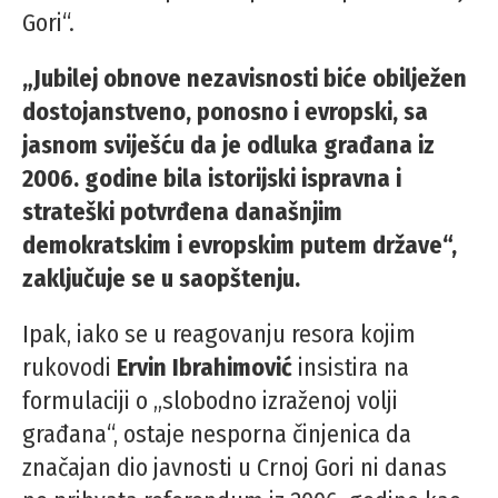
Gori“.
„Jubilej obnove nezavisnosti biće obilježen
dostojanstveno, ponosno i evropski, sa
jasnom sviješću da je odluka građana iz
2006. godine bila istorijski ispravna i
strateški potvrđena današnjim
demokratskim i evropskim putem države“,
zaključuje se u saopštenju.
Ipak, iako se u reagovanju resora kojim
rukovodi
Ervin Ibrahimović
insistira na
formulaciji o „slobodno izraženoj volji
građana“, ostaje nesporna činjenica da
značajan dio javnosti u Crnoj Gori ni danas