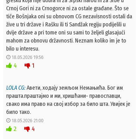
grešku koja nije dobra ni za Srpski narod ni za Srbe u
Crnoj Gori ni za Crnogorce ni za ostale građane. Što se
tiče Bošnjaka oni su obnovom CG nezavisnosti ostali da
žive u tri države i Rašku ili ti Sandžak regiju podijelili u
dvije države a pri tome oni su sami to željeli glasajući
mahom za obnovu državnosti. Neznam koliko im je to
bilo u interesu.
18.05.2026 19:56
4
1
LOLA CG:
Авети, ходају земљом Немањића. Бог им
прашта.праштајмо и ми, хришћани- православци,
свако има право на свој избор за било шта. Увијек је
било тако.
18.05.2026 21:00
2
4