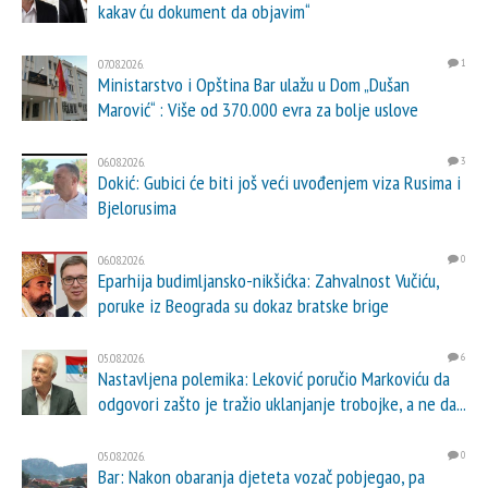
kakav ću dokument da objavim“
07.08.2026.
1
Ministarstvo i Opština Bar ulažu u Dom „Dušan
Marović“ : Više od 370.000 evra za bolje uslove
06.08.2026.
3
Dokić: Gubici će biti još veći uvođenjem viza Rusima i
Bjelorusima
06.08.2026.
0
Eparhija budimljansko-nikšićka: Zahvalnost Vučiću,
poruke iz Beograda su dokaz bratske brige
05.08.2026.
6
Nastavljena polemika: Leković poručio Markoviću da
odgovori zašto je tražio uklanjanje trobojke, a ne da...
05.08.2026.
0
Bar: Nakon obaranja djeteta vozač pobjegao, pa