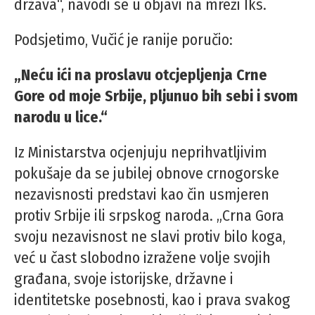
država“, navodi se u objavi na mreži Iks.
Podsjetimo, Vučić je ranije poručio:
„Neću ići na proslavu otcjepljenja Crne
Gore od moje Srbije, pljunuo bih sebi i svom
narodu u lice.“
Iz Ministarstva ocjenjuju neprihvatljivim
pokušaje da se jubilej obnove crnogorske
nezavisnosti predstavi kao čin usmjeren
protiv Srbije ili srpskog naroda. „Crna Gora
svoju nezavisnost ne slavi protiv bilo koga,
već u čast slobodno izražene volje svojih
građana, svoje istorijske, državne i
identitetske posebnosti, kao i prava svakog