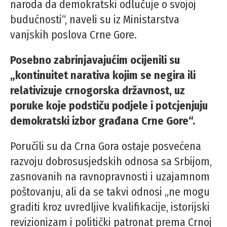
naroda da demokratski odlučuje o svojoj
budućnosti“, naveli su iz Ministarstva
vanjskih poslova Crne Gore.
Posebno zabrinjavajućim ocijenili su
„kontinuitet narativa kojim se negira ili
relativizuje crnogorska državnost, uz
poruke koje podstiču podjele i potcjenjuju
demokratski izbor građana Crne Gore“.
Poručili su da Crna Gora ostaje posvećena
razvoju dobrosusjedskih odnosa sa Srbijom,
zasnovanih na ravnopravnosti i uzajamnom
poštovanju, ali da se takvi odnosi „ne mogu
graditi kroz uvredljive kvalifikacije, istorijski
revizionizam i politički patronat prema Crnoj