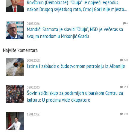
Rovčanin (Demokrate): "Oluja" je najveći egzodus
nakon Drugog svjetskog rata, Crnoj Gori nije mjesto...
04.08.2026.
6
Mandić: Sramota je slaviti "Oluju", NSD je večeras sa
svojim narodom u Mrkonjić Gradu
Najviše komentara
20.02.2018.
270
Istina i zablude o čudotvornom petroleju iz Albanije
08.03.2020.
154
Šovinistički skup za podsmijeh u barskom Centru za
kulturu: U precima vide okupatore
18.01.2019.
140