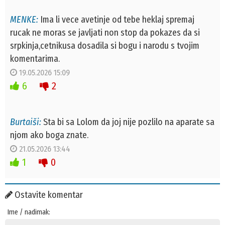
MENKE:
Ima li vece avetinje od tebe heklaj spremaj
rucak ne moras se javljati non stop da pokazes da si
srpkinja,cetnikusa dosadila si bogu i narodu s tvojim
komentarima.
19.05.2026 15:09
6
2
Burtaiši:
Sta bi sa Lolom da joj nije pozlilo na aparate sa
njom ako boga znate.
21.05.2026 13:44
1
0
Ostavite komentar
Ime / nadimak: