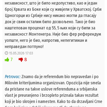
независност, што је било недопустиво, као и један
број Хрвата из Боке који су живјели у Хрватској. Срби
Црногорци из Србије нису никако могли да гласају
док је свим осталим било дозвољено. Тако је био
наштелован проценат од 55, 5 њих који су били за
независност Монтенегра. Није био фер референдум
уопште, него је био, напротив, нелегитиман и
неправедан потпуно!
15.05.2026 17:03
7
8
Petrovac:
Znamo da je referendum bio nepravedan i po
Milovim kriterijumima organizovan. Opozicija nije smela
da pristane na takve uslove referenduma a srbijanska
vlast je preuranjeno i brzopleto priznala takav rezultat
koji je bio skrojen i namesten. Kako to da drzavljani Crne