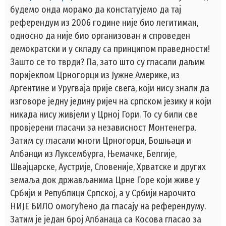
будемо онда морамо да констатујемо да тај
референдум из 2006 године није био легитиман,
односно да није био организован и спроведен
демократски и у складу са принципом праведности!
Зашто се то тврди? Па, зато што су гласали даљим
поријеклом Црногорци из Јужне Америке, из
Аргентине и Уругваја прије свега, који нису знали да
изговоре једну једину ријеч на српском језику и који
никада нису живјели у Црној Гори. То су били све
провјерени гласачи за независност Монтенегра.
Затим су гласали многи Црногорци, Бошњаци и
Албанци из Луксембурга, Њемачке, Белгије,
Швајцарске, Аустрије, Словеније, Хрватске и других
земаља док држављанима Црне Горе који живе у
Србији и Републици Српској, а у Србији нарочито
НИЈЕ БИЛО омогућено да гласају на референдуму.
Затим је један број Албанаца са Косова гласао за