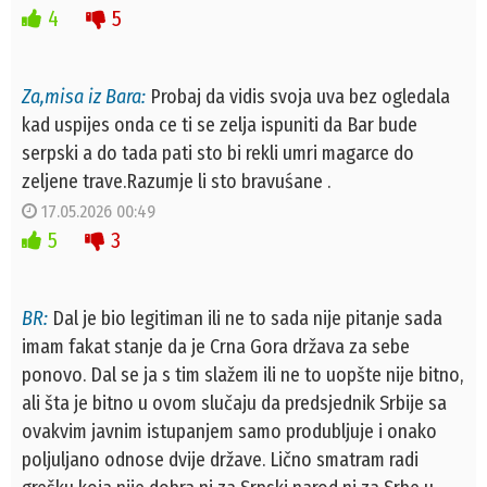
4
5
Za,misa iz Bara:
Probaj da vidis svoja uva bez ogledala
kad uspijes onda ce ti se zelja ispuniti da Bar bude
serpski a do tada pati sto bi rekli umri magarce do
zeljene trave.Razumje li sto bravuśane .
17.05.2026 00:49
5
3
BR:
Dal je bio legitiman ili ne to sada nije pitanje sada
imam fakat stanje da je Crna Gora država za sebe
ponovo. Dal se ja s tim slažem ili ne to uopšte nije bitno,
ali šta je bitno u ovom slučaju da predsjednik Srbije sa
ovakvim javnim istupanjem samo produbljuje i onako
poljuljano odnose dvije države. Lično smatram radi