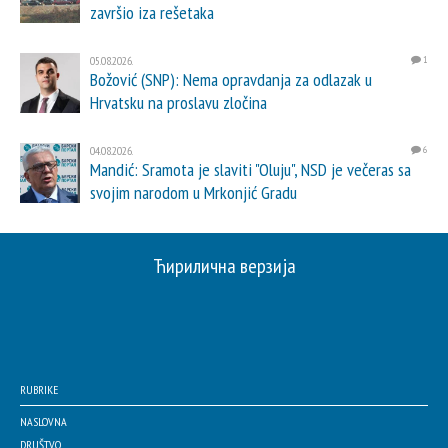
završio iza rešetaka
05.08.2026.
1
Božović (SNP): Nema opravdanja za odlazak u
Hrvatsku na proslavu zločina
04.08.2026.
6
Mandić: Sramota je slaviti "Oluju", NSD je večeras sa
svojim narodom u Mrkonjić Gradu
Ћирилична верзија
RUBRIKE
NASLOVNA
DRUŠTVO