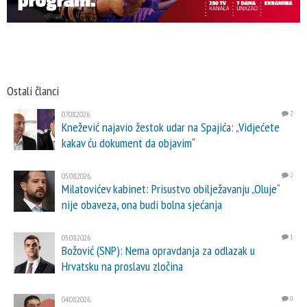
Ostali članci
07.08.2026.
2
Knežević najavio žestok udar na Spajića: „Vidjećete
kakav ću dokument da objavim“
05.08.2026.
2
Milatovićev kabinet: Prisustvo obilježavanju „Oluje“
nije obaveza, ona budi bolna sjećanja
05.08.2026.
1
Božović (SNP): Nema opravdanja za odlazak u
Hrvatsku na proslavu zločina
04.08.2026.
0