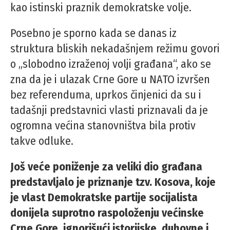
kao istinski praznik demokratske volje.
Posebno je sporno kada se danas iz
struktura bliskih nekadašnjem režimu govori
o „slobodno izraženoj volji građana“, ako se
zna da je i ulazak Crne Gore u NATO izvršen
bez referenduma, uprkos činjenici da su i
tadašnji predstavnici vlasti priznavali da je
ogromna većina stanovništva bila protiv
takve odluke.
Još veće poniženje za veliki dio građana
predstavljalo je priznanje tzv. Kosova, koje
je vlast Demokratske partije socijalista
donijela suprotno raspoloženju većinske
Crne Gore, ignorišući istorijske, duhovne i