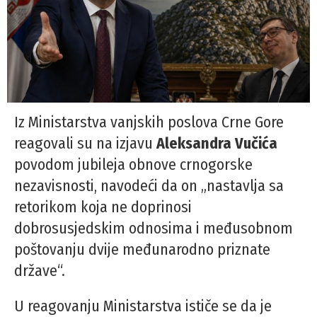
Iz Ministarstva vanjskih poslova Crne Gore
reagovali su na izjavu
Aleksandra Vučića
povodom jubileja obnove crnogorske
nezavisnosti, navodeći da on „nastavlja sa
retorikom koja ne doprinosi
dobrosusjedskim odnosima i međusobnom
poštovanju dvije međunarodno priznate
države“.
U reagovanju Ministarstva ističe se da je