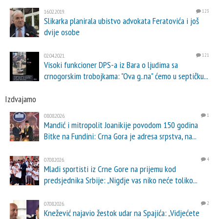
16.02.2019.
123
Slikarka planirala ubistvo advokata Feratovića i još
dvije osobe
02.04.2021.
121
Visoki funkcioner DPS-a iz Bara o ljudima sa
crnogorskim trobojkama: "Ova g..na" ćemo u septičku...
Izdvajamo
08.08.2026.
1
Mandić i mitropolit Joanikije povodom 150 godina
Bitke na Fundini: Crna Gora je adresa srpstva, na...
07.08.2026.
4
Mladi sportisti iz Crne Gore na prijemu kod
predsjednika Srbije: „Nigdje vas niko neće toliko...
07.08.2026.
2
Knežević najavio žestok udar na Spajića: „Vidjećete