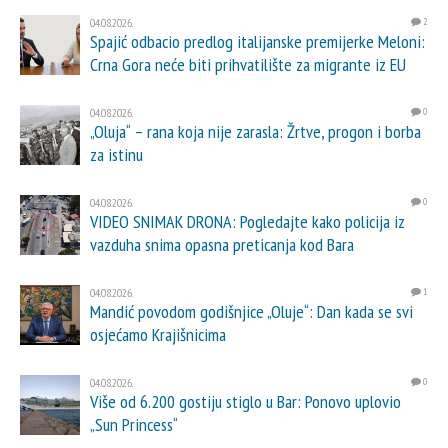
04.08.2026.
2
Spajić odbacio predlog italijanske premijerke Meloni:
Crna Gora neće biti prihvatilište za migrante iz EU
04.08.2026.
0
„Oluja“ – rana koja nije zarasla: Žrtve, progon i borba
za istinu
04.08.2026.
0
VIDEO SNIMAK DRONA: Pogledajte kako policija iz
vazduha snima opasna preticanja kod Bara
04.08.2026.
1
Mandić povodom godišnjice „Oluje“: Dan kada se svi
osjećamo Krajišnicima
04.08.2026.
0
Više od 6.200 gostiju stiglo u Bar: Ponovo uplovio
„Sun Princess“