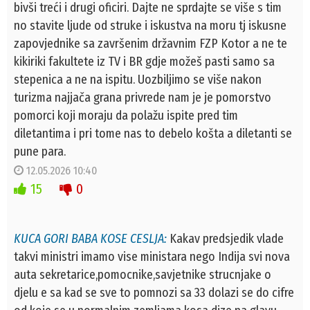
bivši treći i drugi oficiri. Dajte ne sprdajte se više s tim
no stavite ljude od struke i iskustva na moru tj iskusne
zapovjednike sa završenim državnim FZP Kotor a ne te
kikiriki fakultete iz TV i BR gdje možeš pasti samo sa
stepenica a ne na ispitu. Uozbiljimo se više nakon
turizma najjača grana privrede nam je je pomorstvo
pomorci koji moraju da polažu ispite pred tim
diletantima i pri tome nas to debelo košta a diletanti se
pune para.
12.05.2026 10:40
15
0
KUCA GORI BABA KOSE CESLJA:
Kakav predsjedik vlade
takvi ministri imamo vise ministara nego Indija svi nova
auta sekretarice,pomocnike,savjetnike strucnjake o
djelu e sa kad se sve to pomnozi sa 33 dolazi se do cifre