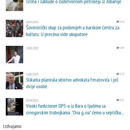
Istina i zablude o čudotvornom petroleju iz Albanije
08.03.2020.
154
Šovinistički skup za podsmijeh u barskom Centru za
kulturu: U precima vide okupatore
18.01.2019.
140
16.02.2019.
123
Slikarka planirala ubistvo advokata Feratovića i još
dvije osobe
02.04.2021.
121
Visoki funkcioner DPS-a iz Bara o ljudima sa
crnogorskim trobojkama: "Ova g..na" ćemo u septičku...
Izdvajamo