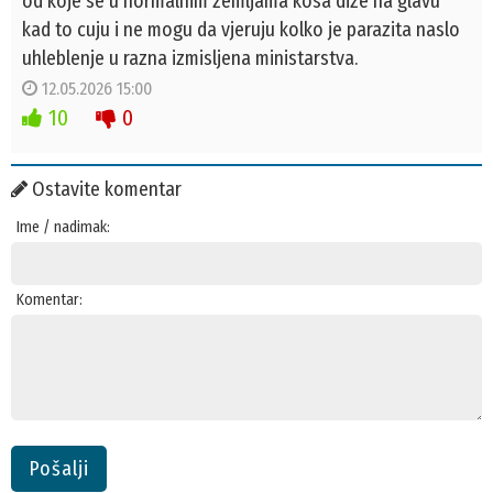
od koje se u normalnim zemljama kosa dize na glavu
kad to cuju i ne mogu da vjeruju kolko je parazita naslo
uhleblenje u razna izmisljena ministarstva.
12.05.2026 15:00
10
0
Ostavite komentar
Ime / nadimak:
Komentar:
Pošalji