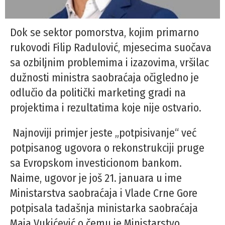
Dok se sektor pomorstva, kojim primarno
rukovodi Filip Radulović, mjesecima suočava
sa ozbiljnim problemima i izazovima, vršilac
dužnosti ministra saobraćaja očigledno je
odlučio da politički marketing gradi na
projektima i rezultatima koje nije ostvario.
Najnoviji primjer jeste „potpisivanje“ već
potpisanog ugovora o rekonstrukciji pruge
sa Evropskom investicionom bankom.
Naime, ugovor je još 21. januara u ime
Ministarstva saobraćaja i Vlade Crne Gore
potpisala tadašnja ministarka saobraćaja
Maja Vukićević o čemu je Ministarstvo