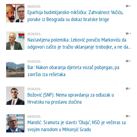
06.08.2026.
0
Eparhija budimljansko-nikšićka: Zahvalnost Vučiću,
poruke iz Beograda su dokaz bratske brige
05.08.2026.
4
Nastavljena polemika: Leković poručio Markoviću da
odgovori zašto je tražio uklanjanje trobojke, a ne da...
05.08.2026.
0
Bar: Nakon obaranja djeteta vozač pobjegao, pa
završio iza rešetaka
05.08.2026.
0
Božović (SNP): Nema opravdanja za odlazak u
Hrvatsku na proslavu zločina
04.08.2026.
6
Mandić: Sramota je slaviti "Oluju", NSD je večeras sa
svojim narodom u Mrkonjić Gradu