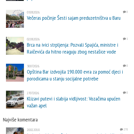
03.08.2026.
0
Večeras počinje Šesti sajam preduzetništva u Baru
02.08.2026.
1
Brca na ivici strpljenja: Pozvali Spajića, ministre i
Raičevića da hitno reaguju zbog nestašice vode
30.07.2026.
0
Opština Bar izdvojila 190.000 evra za pomoć djeci i
porodicama u stanju socijalne potrebe
27.07.2026.
0
Klizavi putevi i slabija vidljivost: Vozačima upućen
važan apel
Najviše komentara
20.02.2018.
270