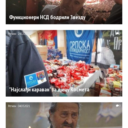
Функционери НСД бодрили Звезду
Регион
24.12.2022.
0
"Најслађи караван" за дjецу Космета
Регион
04.03.2021.
0