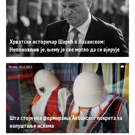
Хрватски историчар Шарић о Лазанском:
Непоновљив је, њему је све могло да се вјерује
Регион
01.11.2023.
10
Шта стоји иза формирања Албанског покрета за
напуштање ислама