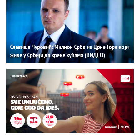
Славиша Чуровић: Милион Срба из Црне Горе који
живе у Србији да крене кућама (ВИДЕО)