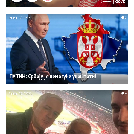
Регион
06.10.2023.
1
ПУТИН: Србију је немогуће уништити!
Регион
05.10.2023.
4