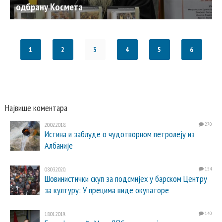
одбрану Космета
1
2
3
4
5
6
Највише коментара
20.02.2018.
270
Истина и заблуде о чудотворном петролеју из
Албаније
08.03.2020.
154
Шовинистички скуп за подсмијех у барском Центру
за културу: У прецима виде окупаторе
18.01.2019.
140