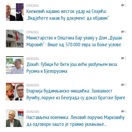
07.08.2026.
1
Кнежевић најавио жесток удар на Спајића:
„Видјећете какав ћу документ да објавим“
07.08.2026.
0
Министарство и Општина Бар улажу у Дом „Душан
Маровић“ : Више од 370.000 евра за боље услове
06.08.2026.
2
Докић: Губици ће бити још већи увођењем виза
Русима и Бјелорусима
06.08.2026.
0
Епархија будимљанско-никшићка: Захвалност
Вучићу, поруке из Београда су доказ братске бриге
05.08.2026.
6
Настављена полемика: Лековић поручио Марковићу
да одговори зашто је тражио уклањање...