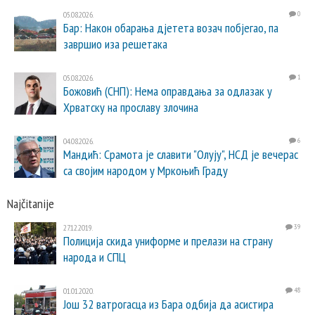
05.08.2026.
0
Бар: Након обарања дјетета возач побјегао, па
завршио иза решетака
05.08.2026.
1
Божовић (СНП): Нема оправдања за одлазак у
Хрватску на прославу злочина
04.08.2026.
6
Мандић: Срамота је славити "Олују", НСД је вечерас
са својим народом у Мркоњић Граду
Najčitanije
27.12.2019.
39
Полиција скида униформе и прелази на страну
народа и СПЦ
01.01.2020.
48
Још 32 ватрогасца из Бара одбија да асистира