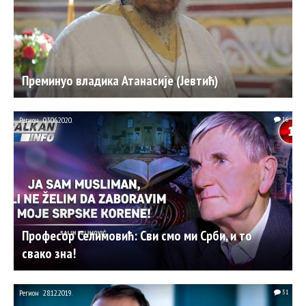
Преминуо владика Атанасије (Јевтић)
Регион
03.06.2020.
16
Професор Селимовић: Сви смо ми Срби, и то
свако зна!
Регион
28.12.2019.
31