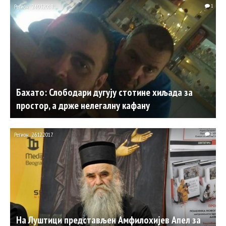
Регион
24.03.2018.
1
Бахато: Слободари дугују стотине хиљада за
простор, а држе нелегалну кафану
Регион
26.12.2017.
1
На Луштици представљен Амфилохијев Апел за