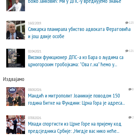
Божо Јанковић: Ми у ДПС-у вреднујемо знање
16.02.2019.
123
Сликарка планирала убиство адвоката Фератовића
и још двије особе
02.04.2021.
121
Високи функционер ДПС-а из Бара о људима са
црногорским тробојкама: "Ова г..на" ћемо у...
Издвајамо
08.08.2026.
0
Мандић и митрополит Јоаникије поводом 150
година Битке на Фундини: Црна Гора је адреса...
07.08.2026.
2
Млади спортисти из Црне Горе на пријему код
предсједника Србије: „Нигдје вас нико неће...