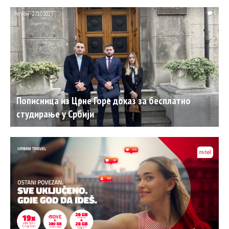
Регион
27.10.2023.
5
Пописница из Црне Горе доказ за бесплатно
студирање у Србији