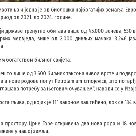
вотиња и једна је од биолошки најбогатијих земаља Евро
иод од 2021. до 2024. године.
и државе тренутно обитава више од 45.000 зечева, 530 в
рких медвједа, више од 2.000 дивљих мачака, 3.246 јаза
а.
им богатством биљног свијета.
 нешто више од 3.600 биљних таксона нивоа врсте и подвр
и и нове родове попут Petrolamium crnojevicii, што потврђ
глашава потребу за његовим очувањем“, наводи се у Извје
ста гљива, од којих је 111 законом заштићено, док се 134 
на простору Црне Горе откривена два нова рода и 18 нов
љежене у нашој земљи.