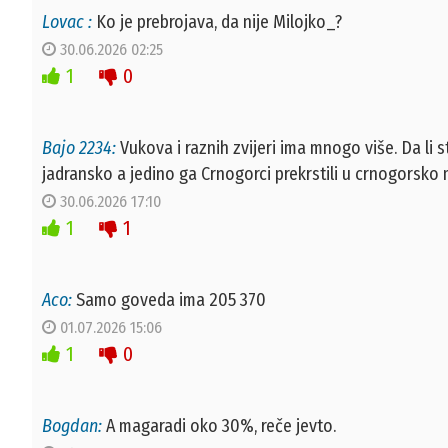
Lovac :
Ko je prebrojava, da nije Milojko_?
30.06.2026 02:25
1
0
Bajo 2234:
Vukova i raznih zvijeri ima mnogo više. Da li s
jadransko a jedino ga Crnogorci prekrstili u crnogorsko 
30.06.2026 17:10
1
1
Aco:
Samo goveda ima 205 370
01.07.2026 15:06
1
0
Bogdan:
A magaradi oko 30%, reče jevto.