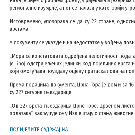
Када је ријеч о рибљем фонду, у ријекама и језерима 
регионално изумрле, а пет се налази у категорији угр
Истовремено, упозорава се да су 22 стране, однос
врстама.
У документу се указује и на недостатке у вођењу ловн
„Мора се констатовати одређена нелогичност податак
је број одстријељених јединки код појединих врста и
који омогућава поуздану оцјену притиска лова на попу
Према подацима документа, Црна Гора је дом и за 16 
су 227 сигурне гњездарице.
„Од 227 врста гњездарица Црне Горе, Црвеном листом
података“, закључује се у Извјештају о стању животне
ПОДИЈЕЛИТЕ САДРЖАЈ НА: