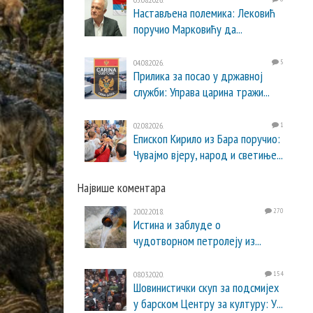
Настављена полемика: Лековић
поручио Марковићу да...
04.08.2026.
5
Прилика за посао у државној
служби: Управа царина тражи...
02.08.2026.
1
Епископ Кирило из Бара поручио:
Чувајмо вјеру, народ и светиње...
Највише коментара
20.02.2018.
270
Истина и заблуде о
чудотворном петролеју из...
08.03.2020.
154
Шовинистички скуп за подсмијех
у барском Центру за културу: У...