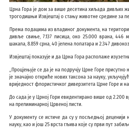
Црна Гора је дом за више десетина хиљада дивљих жи
трогодишњи Извјештај о стању животне средине за пер
Према подацима из владиног документа, на териториј
дивље свиње, 7.137 лисица, око 25.000 врана, 446 м
шакала, 8.859 срна, 40 јелена лопатара и 2.347 дивокоз
Извјештај показује и да Црна Гора располаже изузетн
„Процјењује се да је на подручју Црне Горе присутно
је значајно откриће нових таксона за науку, укључујућ
вриједност флористичког диверзитета Црне Горе и на
До сада је у Црној Гори евидентирано више од 2.200 вр
на прелиминарној Црвеној листи.
У документу се истиче да су у посљедњој деценији 
науку, као и још 25 врста гљива које су први пут заби