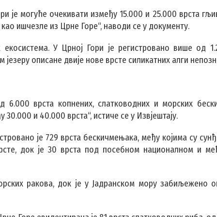
ри је могуће очекивати између 15.000 и 25.000 врста гљи
 као ишчезле из Црне Горе“, наводи се у документу.
 екосистема. У Црној Гори је регистровано више од 1.
м језеру описане двије нове врсте силикатних алги непозн
д 6.000 врста копнених, слатководних и морских беск
 30.000 и 40.000 врста“, истиче се у Извјештају.
тровано је 729 врста бескичмењака, међу којима су сунђ
рсте, док је 30 врста под посебном националном и м
орских ракова, док је у Јадранском мору забиљежено о