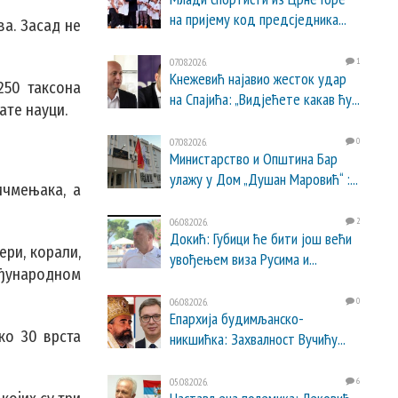
на пријему код предсједника...
ва. Засад не
07.08.2026.
1
Кнежевић најавио жесток удар
250 таксона
на Спајића: „Видјећете какав ћу...
ате науци.
07.08.2026.
0
Министарство и Општина Бар
улажу у Дом „Душан Маровић“ :...
ичмењака, а
06.08.2026.
2
Докић: Губици ће бити још већи
ери, корали,
увођењем виза Русима и...
еђународном
06.08.2026.
0
Епархија будимљанско-
ко 30 врста
никшићка: Захвалност Вучићу...
05.08.2026.
6