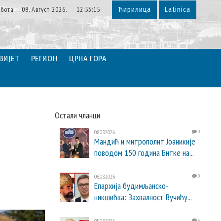
убота 08. Август 2026. 12:53:16
Ћирилица
Latinica
ВИЈЕТ
РЕГИОН
ЦРНА ГОРА
Остали чланци
08.08.2026.
0
Мандић и митрополит Јоаникије
поводом 150 година Битке на...
06.08.2026.
0
Епархија будимљанско-
никшићка: Захвалност Вучићу...
05.08.2026.
6