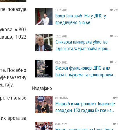
пе, показује
18.01.2019.
140
Божо Јанковић: Ми у ДПС-у
вреднујемо знање
укова, 4.803
ваца, 1.022
16.02.2019.
123
Сликарка планирала убиство
адвоката Фератовића и још...
02.04.2021.
121
Високи функционер ДПС-а из
сте. Посебно
Бара о људима са црногорским...
ује изузетну
штају.
Издвајамо
врсте налазе
08.08.2026.
0
Мандић и митрополит Јоаникије
поводом 150 година Битке на...
их врста за
07.08.2026.
2
Млади спортисти из Црне Горе