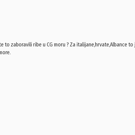
te to zaboravili ribe u CG moru ? Za italijane,hrvate,Albance to 
more.