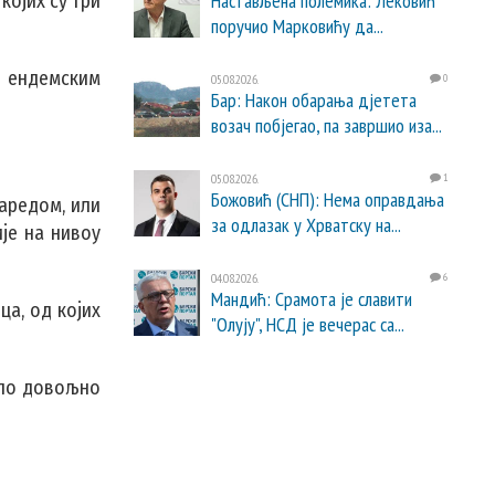
Настављена полемика: Лековић
којих су три
поручио Марковићу да...
и ендемским
05.08.2026.
0
Бар: Након обарања дјетета
возач побјегао, па завршио иза...
05.08.2026.
1
Божовић (СНП): Нема оправдања
заредом, или
за одлазак у Хрватску на...
ије на нивоу
04.08.2026.
6
Мандић: Срамота је славити
ца, од којих
"Олују", НСД је вечерас са...
ило довољно