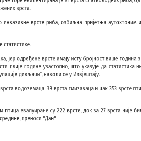
Црне Горе евидентирана је 81 врста слатководних риба, од 
ожених врста.
но инвазивне врсте риба, озбиљна пријетња аутохтоним 
е статистике.
а, јер одређене врсте имају исту бројност више година 
сти двије године узастопно, што указује да статистика н
лације дивљачи“, наводи се у Извјештају.
врста водоземаца, 39 врста гмизаваца и чак 353 врсте пти
 птица евалуиране су 222 врсте, док за 27 врста није б
 средине, преноси "Дан"