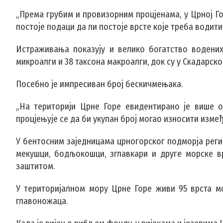
„Према грубим и провизорним процјенама, у Црној Го
постоје подаци да ли постоје врсте које треба водити
Истраживања показују и велико богатство водених
микроалги и 38 таксона макроалги, док су у Скадарско
Посебно је импресиван број бескичмењака.
„На територији Црне Горе евидентирано је више о
процјењује се да би укупан број могао износити између
У бентосним заједницама црногорског подморја регис
мекушци, бодљокошци, зглавкари и друге морске в
заштитом.
У територијалном мору Црне Горе живи 95 врста м
главоножаца.