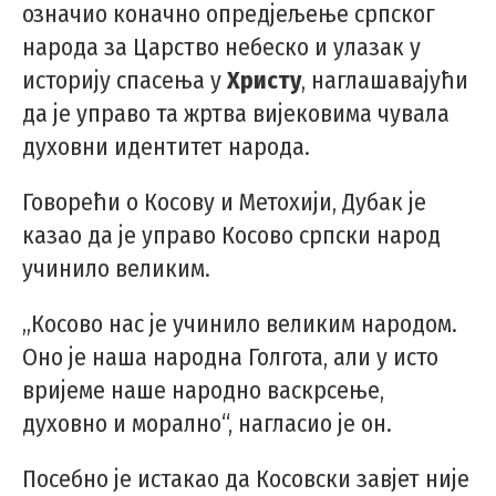
означио коначно опредјељење српског
народа за Царство небеско и улазак у
историју спасења у
Христу
, наглашавајући
да је управо та жртва вијековима чувала
духовни идентитет народа.
Говорећи о Косову и Метохији, Дубак је
казао да је управо Косово српски народ
учинило великим.
„Косово нас је учинило великим народом.
Оно је наша народна Голгота, али у исто
вријеме наше народно васкрсење,
духовно и морално“, нагласио је он.
Посебно је истакао да Косовски завјет није