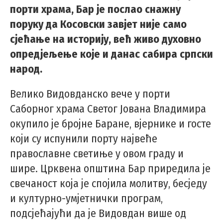
порти храма, Бар је послао снажну
поруку да Косовски завјет није само
сјећање на историју, већ живо духовно
опредјељење које и данас сабира српски
народ.
Велико Видовданско вече у порти
Саборног храма Светог Јована Владимира
окупило је бројне Барaне, вјернике и госте
који су испунили порту највеће
православне светиње у овом граду и
шире. Црквена општина Бар приредила је
свечаност која је спојила молитву, бесједу
и културно-умјетнички програм,
подсјећајући да је Видовдан више од