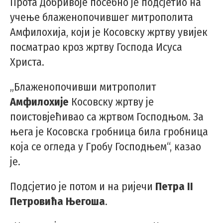
Прота Добривоје посебно је подсјетио на
учење блаженопочившег митрополита
Амфилохија, који је Косовску жртву увијек
посматрао кроз жртву Господа Исуса
Христа.
„Блаженопочивши митрополит
Амфилохије
Косовску жртву је
поистовјећивао са жртвом Господњом. За
њега је Косовска гробница била гробница
која се огледа у Гробу Господњем“, казао
је.
Подсјетио је потом и на ријечи
Петра II
Петровића Његоша
.