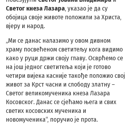
Светог кнеза Лазара
, указао је да су
обојица своје животе положили за Христа,
вјеру и народ.
„Ми се данас налазимо у овом дивном
храму посвећеном светитељу кога видимо
како у руци држи своју главу. Осврћемо се
на још једног светитеља који је готово
четири вијека касније такође положио свој
живот за Крст часни и слободу златну –
Светог великомученика кнеза Лазара
Косовског. Данас се сјећамо њега и свих
светих косовских мученика и
новомученика“, поручио је прота.