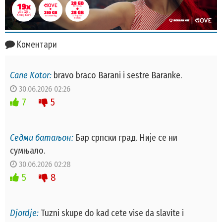
Коментари
Cane Kotor:
bravo braco Barani i sestre Baranke.
30.06.2026 02:26
7
5
Седми батаљон:
Бар српски град. Није се ни
сумњало.
30.06.2026 02:28
5
8
Djordje:
Tuzni skupe do kad cete vise da slavite i