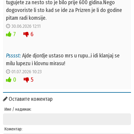
tugujete za nesto sto je bilo prije 600 gidina.Nego
dogovoriste li sto kad se ide za Prizren je li do godine
pitam radi komsije.
30.06.2026 12:11
7
6
Psssst:
Ajde djordje ustaso mrs u rupu...i idi klanjaj se
milu lupezu i klovnu mirasu!
01.07.2026 10:23
0
5
Оставите коментар
Име / надимак:
Коментар: