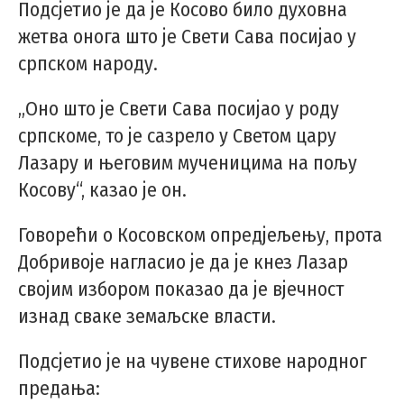
Подсјетио је да је Косово било духовна
жетва онога што је Свети Сава посијао у
српском народу.
„Оно што је Свети Сава посијао у роду
српскоме, то је сазрело у Светом цару
Лазару и његовим мученицима на пољу
Косову“, казао је он.
Говорећи о Косовском опредјељењу, прота
Добривоје нагласио је да је кнез Лазар
својим избором показао да је вјечност
изнад сваке земаљске власти.
Подсјетио је на чувене стихове народног
предања: