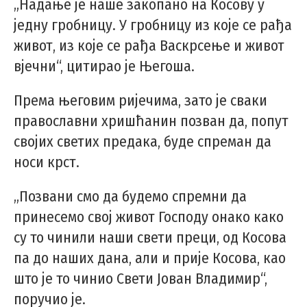
„Надање је наше закопано на Косову у
једну гробницу. У гробницу из које се рађа
живот, из које се рађа Васкрсење и живот
вјечни“, цитирао је Његоша.
Према његовим ријечима, зато је сваки
православни хришћанин позван да, попут
својих светих предака, буде спреман да
носи крст.
„Позвани смо да будемо спремни да
принесемо свој живот Господу онако како
су то чинили наши свети преци, од Косова
па до наших дана, али и прије Косова, као
што је то чинио Свети Јован Владимир“,
поручио је.