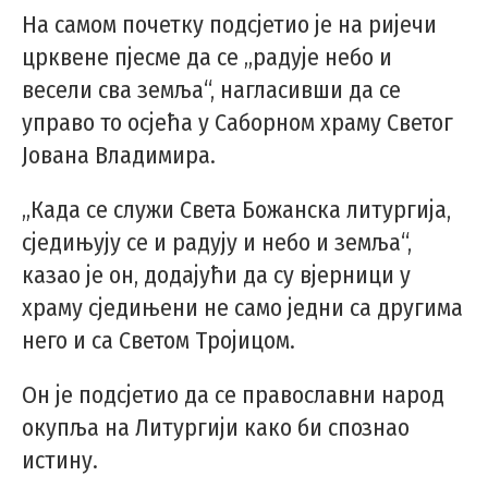
На самом почетку подсјетио је на ријечи
црквене пјесме да се „радује небо и
весели сва земља“, нагласивши да се
управо то осјећа у Саборном храму Светог
Јована Владимира.
„Када се служи Света Божанска литургија,
сједињују се и радују и небо и земља“,
казао је он, додајући да су вјерници у
храму сједињени не само једни са другима
него и са Светом Тројицом.
Он је подсјетио да се православни народ
окупља на Литургији како би спознао
истину.