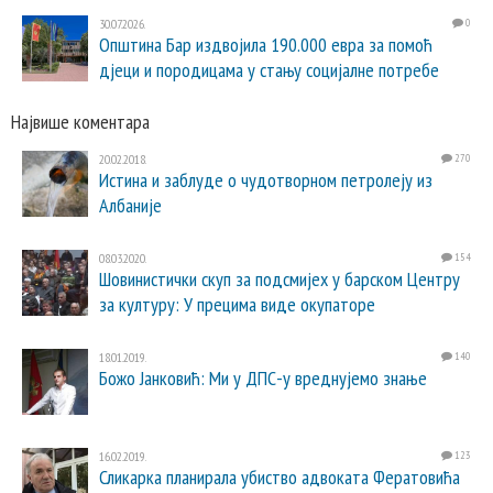
30.07.2026.
0
Општина Бар издвојила 190.000 евра за помоћ
дјеци и породицама у стању социјалне потребе
Највише коментара
20.02.2018.
270
Истина и заблуде о чудотворном петролеју из
Албаније
08.03.2020.
154
Шовинистички скуп за подсмијех у барском Центру
за културу: У прецима виде окупаторе
18.01.2019.
140
Божо Јанковић: Ми у ДПС-у вреднујемо знање
16.02.2019.
123
Сликарка планирала убиство адвоката Фератовића