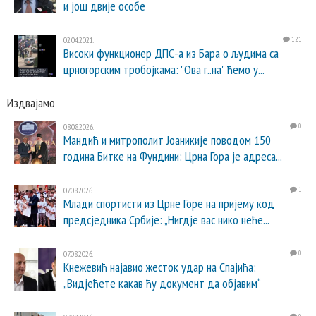
и још двије особе
02.04.2021.
121
Високи функционер ДПС-а из Бара о људима са
црногорским тробојкама: "Ова г..на" ћемо у...
Издвајамо
08.08.2026.
0
Мандић и митрополит Јоаникије поводом 150
година Битке на Фундини: Црна Гора је адреса...
07.08.2026.
1
Млади спортисти из Црне Горе на пријему код
предсједника Србије: „Нигдје вас нико неће...
07.08.2026.
0
Кнежевић најавио жесток удар на Спајића:
„Видјећете какав ћу документ да објавим“