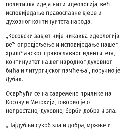
политичка идеја нити идеологија, већ
исповиједање православне вјере и
духовног континуитета народа.
„Косовски завјет није никаква идеологија,
већ опредјељење и исповиједање нашег
хришћанског православног идентитета,
континуитет нашег народног духовног
бића и литургијског памћења“, поручио је
Дубак.
Осврћући се на савремене прилике на
Косову и Метохији, говорио је о
непрестаној духовној борби добра и зла.
„Најдубљи сукоб зла и добра, мржње и