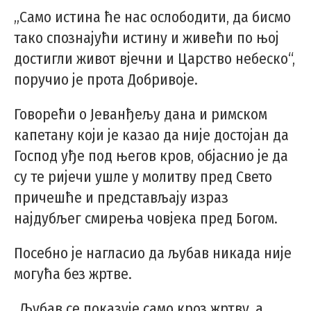
„Само истина ће нас ослободити, да бисмо
тако спознајући истину и живећи по њој
достигли живот вјечни и Царство небеско“,
поручио је прота Добривоје.
Говорећи о Јеванђељу дана и римском
капетану који је казао да није достојан да
Господ уђе под његов кров, објаснио је да
су те ријечи ушле у молитву пред Свето
причешће и представљају израз
најдубљег смирења човјека пред Богом.
Посебно је нагласио да љубав никада није
могућа без жртве.
„Љубав се показује само кроз жртву, а