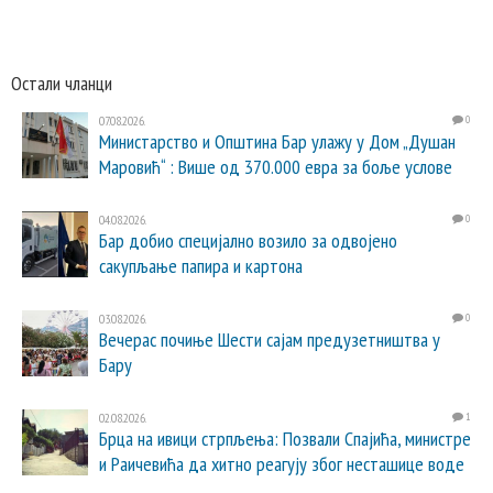
Остали чланци
07.08.2026.
0
Министарство и Општина Бар улажу у Дом „Душан
Маровић“ : Више од 370.000 евра за боље услове
04.08.2026.
0
Бар добио специјално возило за одвојено
сакупљање папира и картона
03.08.2026.
0
Вечерас почиње Шести сајам предузетништва у
Бару
02.08.2026.
1
Брца на ивици стрпљења: Позвали Спајића, министре
и Раичевића да хитно реагују због несташице воде