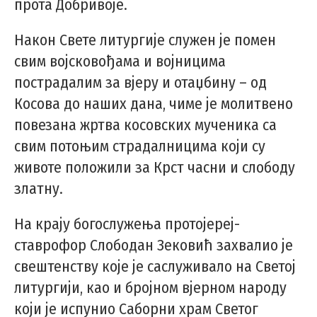
прота Добривоје.
Након Свете литургије служен је помен
свим војсковођама и војницима
пострадалим за вјеру и отаџбину – од
Косова до наших дана, чиме је молитвено
повезана жртва косовских мученика са
свим потоњим страдалницима који су
животе положили за Крст часни и слободу
златну.
На крају богослужења протојереј-
ставрофор Слободан Зековић захвалио је
свештенству које је саслуживало на Светој
литургији, као и бројном вјерном народу
који је испунио Саборни храм Светог