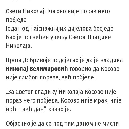
Свети Николај: Косово није пораз него
побједа
Један од најснажнијих дијелова бесједе
био је посвећен учењу Светог Владике
Николаја.
Прота Добривоје подсјетио је да је владика
Николај Велимировић
говорио да Косово
није симбол пораза, већ побједе.
„За Светог владику Николаја Косово није
пораз него побједа. Косово није мрак, није
ноћ – већ дан“, казао је.
Објаснио је да се под тим даном не мисли