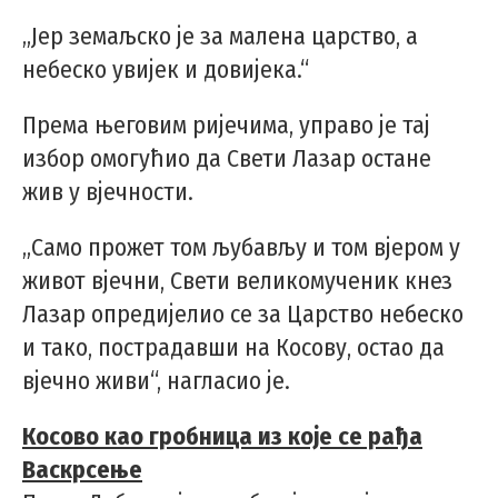
„Јер земаљско је за малена царство, а
небеско увијек и довијека.“
Према његовим ријечима, управо је тај
избор омогућио да Свети Лазар остане
жив у вјечности.
„Само прожет том љубављу и том вјером у
живот вјечни, Свети великомученик кнез
Лазар опредијелио се за Царство небеско
и тако, пострадавши на Косову, остао да
вјечно живи“, нагласио је.
Косово као гробница из које се рађа
Васкрсење