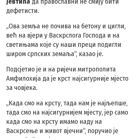
Јевтића
да православни не смију бити
дефетисти.
„Ова земља не почива на бетону и цигли,
већ на вјери у Васкрслога Господа и на
светињама које су наши преци подигли
широм српских земаља“, казао је.
Подсјетио је и на ријечи митрополита
Амфилохија да је крст најсигурније мјесто
за човјека.
„Када смо на крсту, тада нам је најљепше,
тада смо на најсигурнијем мјесту, јер само
када смо на крсту имамо наду на
Васкрсење и живот вјечни“, поручио је