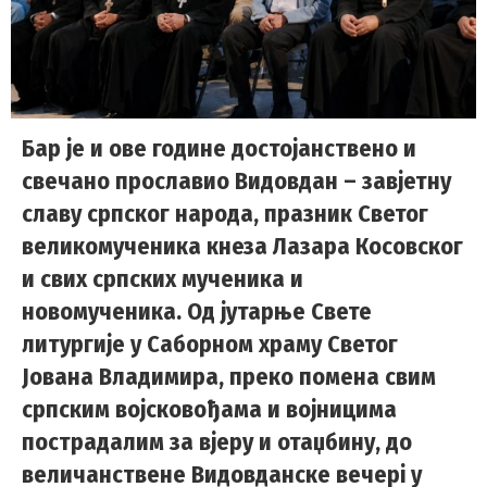
Бар је и ове године достојанствено и
свечано прославио Видовдан – завјетну
славу српског народа, празник Светог
великомученика кнеза Лазара Косовског
и свих српских мученика и
новомученика. Од јутарње Свете
литургије у Саборном храму Светог
Јована Владимира, преко помена свим
српским војсковођама и војницима
пострадалим за вјеру и отаџбину, до
величанственe Видовданскe вечерi у