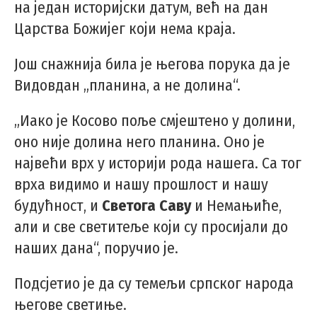
на један историјски датум, већ на дан
Царства Божијег који нема краја.
Још снажнија била је његова порука да је
Видовдан „планина, а не долина“.
„Иако је Косово поље смјештено у долини,
оно није долина него планина. Оно је
највећи врх у историји рода нашега. Са тог
врха видимо и нашу прошлост и нашу
будућност, и
Светога Саву
и Немањиће,
али и све светитеље који су просијали до
наших дана“, поручио је.
Подсјетио је да су темељи српског народа
његове светиње.