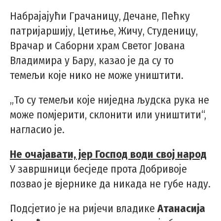
Набрајајући Грачаницу, Дечане, Пећку
патријаршију, Цетиње, Жичу, Студеницу,
Врачар и Саборни храм Светог Јована
Владимира у Бару, казао је да су то
темељи које нико не може уништити.
„То су темељи које ниједна људска рука не
може помјерити, склонити или уништити“,
нагласио је.
Не очајавати, јер Господ води свој народ
У завршници бесједе прота Добривоје
позвао је вјернике да никада не губе наду.
Подсјетио је на ријечи владике
Атанасија