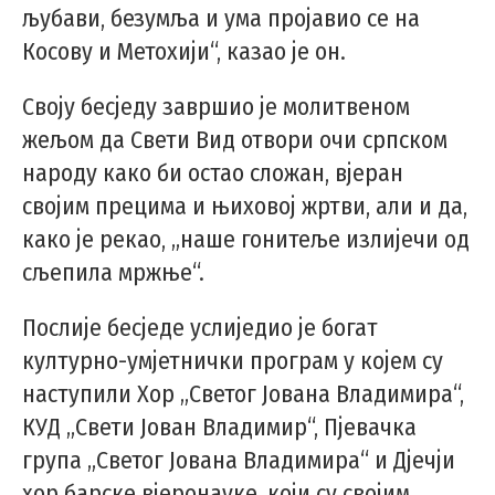
љубави, безумља и ума пројавио се на
Косову и Метохији“, казао је он.
Своју бесједу завршио је молитвеном
жељом да Свети Вид отвори очи српском
народу како би остао сложан, вјеран
својим прецима и њиховој жртви, али и да,
како је рекао, „наше гонитеље излијечи од
сљепила мржње“.
Послије бесједе услиједио је богат
културно-умјетнички програм у којем су
наступили Хор „Светог Јована Владимира“,
КУД „Свети Јован Владимир“, Пјевачка
група „Светог Јована Владимира“ и Дјечји
хор барске вјеронауке, који су својим