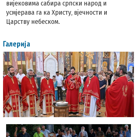
вијековима сабира српски народ и
усмјерава га ка Христу, вјечности и
Царству небеском.
Галерија