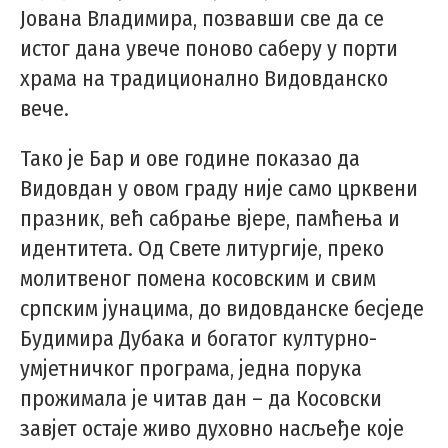
Јована Владимира, позвавши све да се
истог дана увече поново саберу у порти
храма на традиционално Видовданско
вече.
Тако је Бар и ове године показао да
Видовдан у овом граду није само црквени
празник, већ сабрање вјере, памћења и
идентитета. Од Свете литургије, преко
молитвеног помена косовским и свим
српским јунацима, до видовданске бесједе
Будимира Дубака и богатог културно-
умјетничког програма, једна порука
прожимала је читав дан – да Косовски
завјет остаје живо духовно насљеђе које