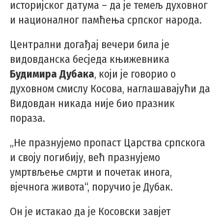
историјског датума – да је темељ духовног
и националног памћења српског народа.
Централни догађај вечери била је
видовданска бесједа књижевника
Будимира Дубака
, који је говорио о
духовном смислу Косова, наглашавајући да
Видовдан никада није био празник
пораза.
„Не празнујемо пропаст Царства српскога
и своју погибију, већ празнујемо
умртвљење смрти и почетак инога,
вјечнога живота“, поручио је Дубак.
Он је истакао да је Косовски завјет