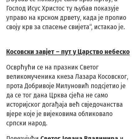
Господ Исус Христос ту љубав показује
управо на крсном дрвету, када је пролио
своју крв за спасење свијета“, истакао је.
Косовски завјет – пут у Царство небеско
Осврћући се на празник Светог
великомученика кнеза Лазара Косовског,
прота Добривоје Милуновић подсјетио је
да се тог дана Црква сјећа не само
историјског догађаја већ свједочанства
вјере које је вијековима обликовало
српски народ.
Повезујући
Светог Јована Владимира
и