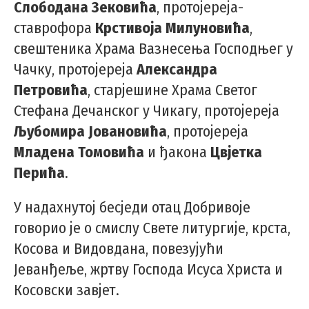
Слободана Зековића
, протојереја-
ставрофора
Крстивоја Милуновића
,
свештеника Храма Вазнесења Господњег у
Чачку, протојереја
Александра
Петровића
, старјешине Храма Светог
Стефана Дечанског у Чикагу, протојереја
Љубомира Јовановића
, протојереја
Младена Томовића
и ђакона
Цвјетка
Перића
.
У надахнутој бесједи отац Добривоје
говорио је о смислу Свете литургије, крста,
Косова и Видовдана, повезујући
Јеванђеље, жртву Господа Исуса Христа и
Косовски завјет.