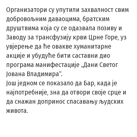
Организатори су упутили захвалност свим
добровољним даваоцима, братским
друштвима која су се одазвала позиву и
Заводу за трансфузију крви Црне Горе, уз
увјерење да ће овакве хуманитарне
акције и убудуће бити саставни дио
програма манифестације „Дани Светог
Јована Владимира“.
Још једном се показало да Бар, када је
најпотребније, зна да отвори своје срце и
да снажан допринос спасавању људских
живота.