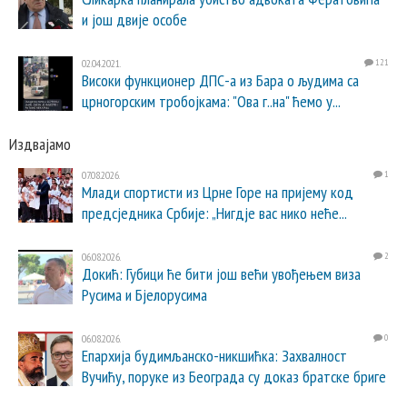
и још двије особе
02.04.2021.
121
Високи функционер ДПС-а из Бара о људима са
црногорским тробојкама: "Ова г..на" ћемо у...
Издвајамо
07.08.2026.
1
Млади спортисти из Црне Горе на пријему код
предсједника Србије: „Нигдје вас нико неће...
06.08.2026.
2
Докић: Губици ће бити још већи увођењем виза
Русима и Бјелорусима
06.08.2026.
0
Епархија будимљанско-никшићка: Захвалност
Вучићу, поруке из Београда су доказ братске бриге