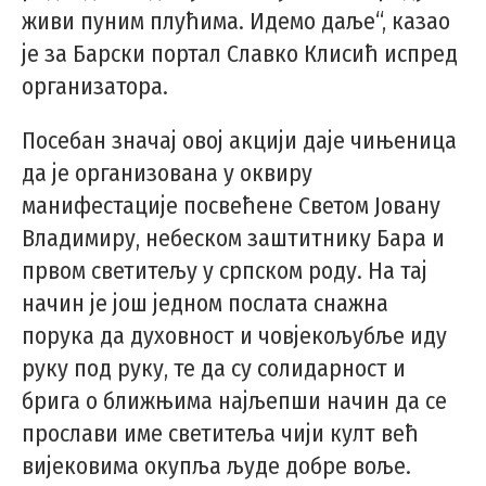
живи пуним плућима. Идемо даље“, казао
је за Барски портал Славко Клисић испред
организатора.
Посебан значај овој акцији даје чињеница
да је организована у оквиру
манифестације посвећене Светом Јовану
Владимиру, небеском заштитнику Бара и
првом светитељу у српском роду. На тај
начин је још једном послата снажна
порука да духовност и човјекољубље иду
руку под руку, те да су солидарност и
брига о ближњима најљепши начин да се
прослави име светитеља чији култ већ
вијековима окупља људе добре воље.