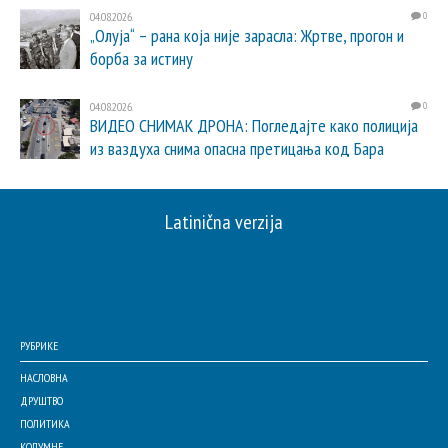
04.08.2026.
0
„Олуја“ – рана која није зарасла: Жртве, прогон и
борба за истину
04.08.2026.
0
ВИДЕО СНИМАК ДРОНА: Погледајте како полиција
из ваздуха снима опасна претицања код Бара
Latinična verzija
РУБРИКЕ
НАСЛОВНА
ДРУШТВО
ПОЛИТИКА
КОЛУМНЕ