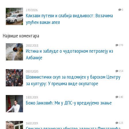
27.07.2026.
0
Клизави путеви и слабија видљивост: Возачима
упућен важан апел
Највише коментара
20.02.2018.
270
Истина и заблуде о чудотворном петролеју из
Албаније
08.03.2020.
154
Шовинистички скуп за подсмијех у барском Центру
за културу: У прецима виде окупаторе
18.01.2019.
140
Божо Јанковић: Ми у ДПС-у вреднујемо знање
16.02.2019.
123
Сликарка планирала убиство адвоката Фератовића