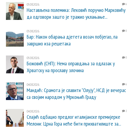
05.08.2026.
6
Настављена полемика: Лековић поручио Марковићу
да одговори зашто је тражио уклањање...
05.08.2026.
0
Бар: Након обарања дјетета возач побјегао, па
завршио иза решетака
05.08.2026.
0
Божовић (СНП): Нема оправдања за одлазак у
Хрватску на прославу злочина
04.08.2026.
6
Мандић: Срамота је славити "Олују", НСД је вечерас
са својим народом у Мркоњић Граду
04.08.2026.
2
Спајић одбацио предлог италијанске премијерке
Мелони: Црна Гора неће бити прихватилиште за...