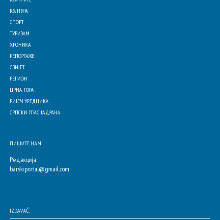
КУЛТУРА
СПОРТ
ТУРИЗАМ
ХРОНИКА
РЕПОРТАЖЕ
СВИЈЕТ
РЕГИОН
ЦРНА ГОРА
РИЈЕЧ УРЕДНИКА
СРПСКИ ГЛАС ЈАДРАНА
ПИШИТЕ НАМ
Редакција:
barskiportal@gmail.com
IZDAVAČ: