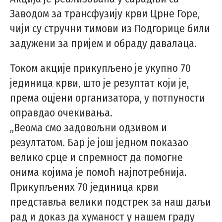
Заводом за трансфузију крви Црне Горе,
чији су стручни тимови из Подгорице били
задужени за пријем и обраду давалаца.
Током акције прикупљено је укупно 70
јединица крви, што је резултат који је,
према оцјени организатора, у потпуности
оправдао очекивања.
„Веома смо задовољни одзивом и
резултатом. Бар је још једном показао
велико срце и спремност да помогне
онима којима је помоћ најпотребнија.
Прикупљених 70 јединица крви
представља велики подстрек за наш даљи
рад и доказ да хуманост у нашем граду