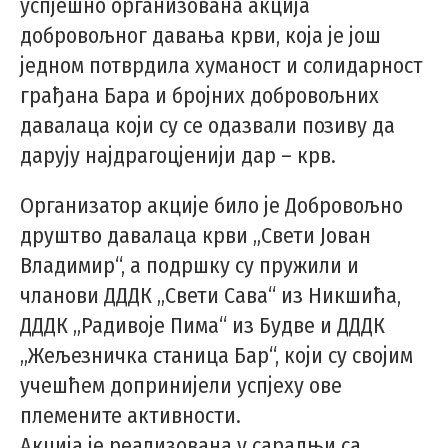
успјешно организована акција
добровољног давања крви, која је још
једном потврдила хуманост и солидарност
грађана Бара и бројних добровољних
давалаца који су се одазвали позиву да
дарују најдрагоцјенији дар – крв.
Организатор акције било је Добровољно
друштво давалаца крви „Свети Јован
Владимир“, а подршку су пружили и
чланови ДДДК „Свети Сава“ из Никшића,
ДДДК „Радивоје Пима“ из Будве и ДДДК
„Жељезничка станица Бар“, који су својим
учешћем допринијели успјеху ове
племените активности.
Акција је реализована у сарадњи са