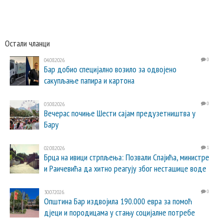
Остали чланци
04.08.2026.
0
Бар добио специјално возило за одвојено
сакупљање папира и картона
03.08.2026.
0
Вечерас почиње Шести сајам предузетништва у
Бару
02.08.2026.
1
Брца на ивици стрпљења: Позвали Спајића, министре
и Раичевића да хитно реагују због несташице воде
30.07.2026.
0
Општина Бар издвојила 190.000 евра за помоћ
дјеци и породицама у стању социјалне потребе