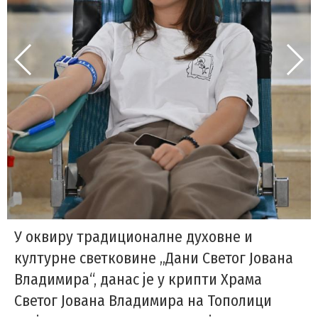
У оквиру традиционалне духовне и
културне светковине „Дани Светог Јована
Владимира“, данас је у крипти Храма
Светог Јована Владимира на Тополици