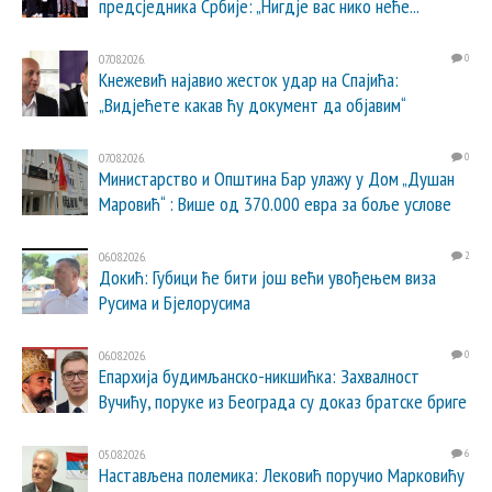
предсједника Србије: „Нигдје вас нико неће...
07.08.2026.
0
Кнежевић најавио жесток удар на Спајића:
„Видјећете какав ћу документ да објавим“
07.08.2026.
0
Министарство и Општина Бар улажу у Дом „Душан
Маровић“ : Више од 370.000 евра за боље услове
06.08.2026.
2
Докић: Губици ће бити још већи увођењем виза
Русима и Бјелорусима
06.08.2026.
0
Епархија будимљанско-никшићка: Захвалност
Вучићу, поруке из Београда су доказ братске бриге
05.08.2026.
6
Настављена полемика: Лековић поручио Марковићу