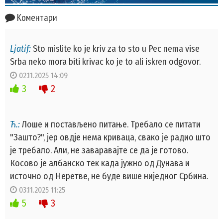
Коментари
Ljatif:
Sto mislite ko je kriv za to sto u Pec nema vise
Srba neko mora biti krivac ko je to ali iskren odgovor.
02.11.2025 14:09
3
2
Ћ.:
Лоше и постављено питање. Требало се питати
"Зашто?", јер овдје нема криваца, свако је радио што
је требало. Али, не заваравајте се да је готово.
Косово је албанско тек када јужно од Дунава и
источно од Неретве, не буде више ниједног Србина.
03.11.2025 11:25
5
3