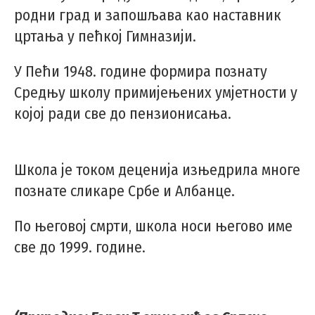
родни град и запошљава као наставник
цртања у пећкој Гимназији.
У Пећи 1948. године формира познату
Средњу школу примијењених умјетности у
којој ради све до пензионисања.
Школа је током деценија изњедрила многе
познате сликаре Србе и Албанце.
По његовој смрти, школа носи његово име
све до 1999. године.