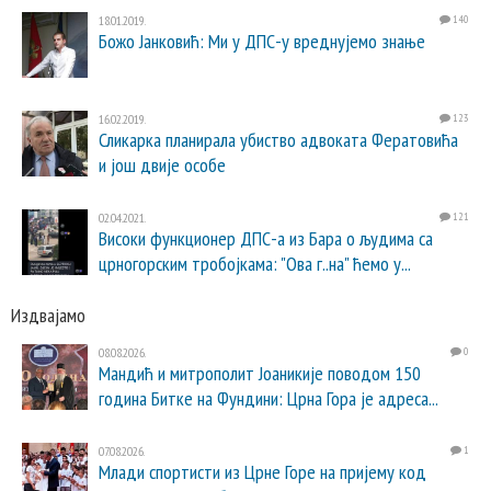
18.01.2019.
140
Божо Јанковић: Ми у ДПС-у вреднујемо знање
16.02.2019.
123
Сликарка планирала убиство адвоката Фератовића
и још двије особе
02.04.2021.
121
Високи функционер ДПС-а из Бара о људима са
црногорским тробојкама: "Ова г..на" ћемо у...
Издвајамо
08.08.2026.
0
Мандић и митрополит Јоаникије поводом 150
година Битке на Фундини: Црна Гора је адреса...
07.08.2026.
1
Млади спортисти из Црне Горе на пријему код