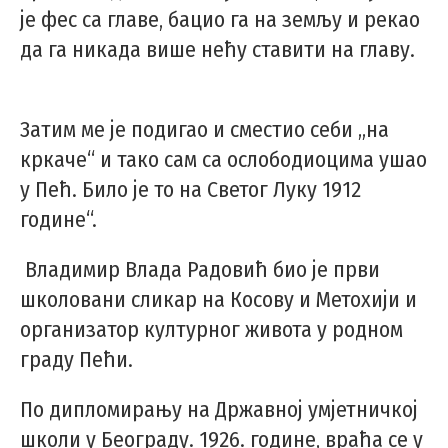
је фес са главе, бацио га на земљу и рекао
да га никада више нећу ставити на главу.
Затим ме је подигао и сместио себи „на
кркаче“ и тако сам са ослободиоцима ушао
у Пећ. Било је то на Светог Луку 1912
године“.
Владимир Влада Радовић био је први
школовани сликар на Косову и Метохији и
организатор културног живота у родном
граду Пећи.
По дипломирању на Државној умјетничкој
школи у Београду. 1926. године, враћа се у