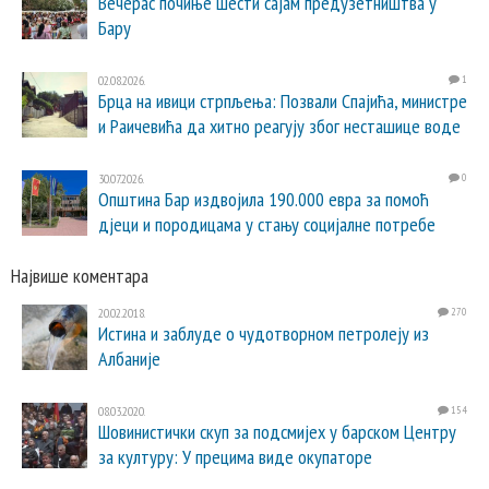
Вечерас почиње Шести сајам предузетништва у
Бару
02.08.2026.
1
Брца на ивици стрпљења: Позвали Спајића, министре
и Раичевића да хитно реагују због несташице воде
30.07.2026.
0
Општина Бар издвојила 190.000 евра за помоћ
дјеци и породицама у стању социјалне потребе
Највише коментара
20.02.2018.
270
Истина и заблуде о чудотворном петролеју из
Албаније
08.03.2020.
154
Шовинистички скуп за подсмијех у барском Центру
за културу: У прецима виде окупаторе