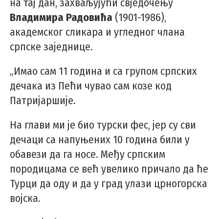
на тај дан, захваљујући свједочењу
Владимира Радовића
(1901-1986),
академског сликара и угледног члана
српске заједнице.
„Имао сам 11 година и са групом српских
дечака из Пећи чувао сам козе код
Патријаршије.
На глави ми је био турски фес, јер су сви
дечаци са напуњених 10 година били у
обавези да га носе. Међу српским
породицама се већ увелико причало да ће
Турци да оду и да у град улази црногорска
војска.