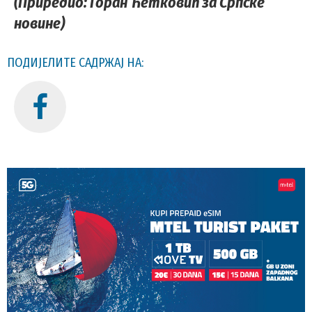
(Приредио: Горан Ћетковић за Српске
новине)
ПОДИЈЕЛИТЕ САДРЖАЈ НА: