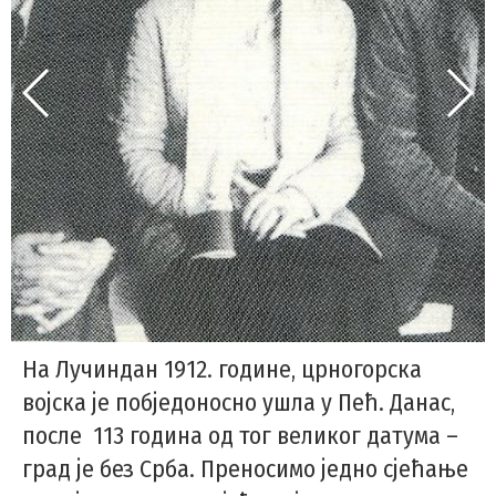
На Лучиндан 1912. године, црногорска
војска је побједоносно ушла у Пећ. Данас,
после 113 година од тог великог датума –
град је без Срба. Преносимо једно сјећање