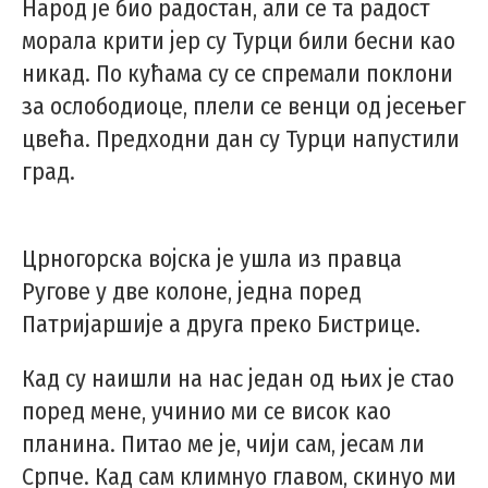
Народ је био радостан, али се та радост
морала крити јер су Турци били бесни као
никад. По кућама су се спремали поклони
за ослободиоце, плели се венци од јесењег
цвећа. Предходни дан су Турци напустили
град.
Црногорска војска је ушла из правца
Ругове у две колоне, једна поред
Патријаршије а друга преко Бистрице.
Кад су наишли на нас један од њих је стао
поред мене, учинио ми се висок као
планина. Питао ме је, чији сам, јесам ли
Српче. Кад сам климнуо главом, скинуо ми