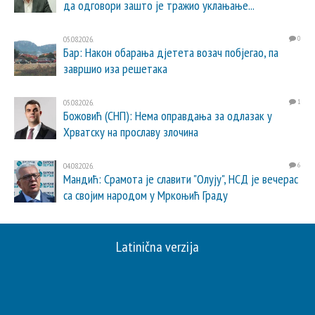
да одговори зашто је тражио уклањање...
05.08.2026.
0
Бар: Након обарања дјетета возач побјегао, па
завршио иза решетака
05.08.2026.
1
Божовић (СНП): Нема оправдања за одлазак у
Хрватску на прославу злочина
04.08.2026.
6
Мандић: Срамота је славити "Олују", НСД је вечерас
са својим народом у Мркоњић Граду
Latinična verzija