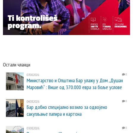
Остали чланци
07.08.2026.
0
Министарство и Општина Бар улажу у Дом „Душан
Маровић“ : Више од 370.000 евра за боље услове
04.08.2026.
0
Бар добио специјално возило за одвојено
сакупљање папира и картона
03.08.2026.
0