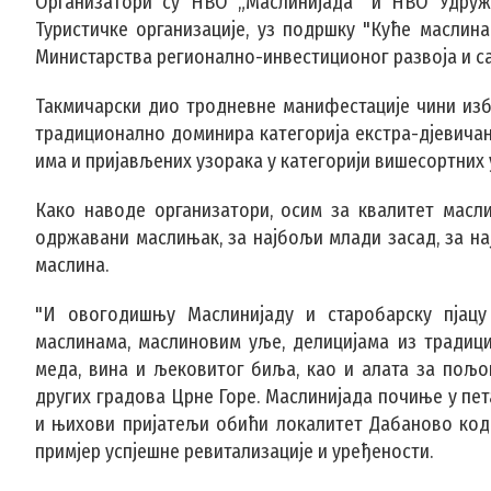
Организатори су НВО „Маслинијада“ и НВО Удруж
Туристичке организације, уз подршку "Куће масли
Министарства регионално-инвестиционог развоја и с
Такмичарски дио тродневне манифестације чини избо
традиционално доминира категорија екстра-дјевичан
има и пријављених узорака у категорији вишесортних у
Како наводе организатори, осим за квалитет масл
одржавани маслињак, за најбољи млади засад, за на
маслина.
"И овогодишњу Маслинијаду и старобарску пјацу
маслинама, маслиновим уље, делицијама из традици
меда, вина и љековитог биља, као и алата за пољо
других градова Црне Горе. Маслинијада почиње у пет
и њихови пријатељи обићи локалитет Дабаново код 
примјер успјешне ревитализације и уређености.