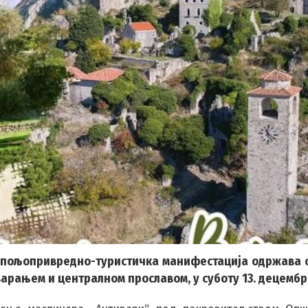
а пољопривредно-туристичка манифестација одржава 
отварањем и централном прославом, у суботу 13. децембр