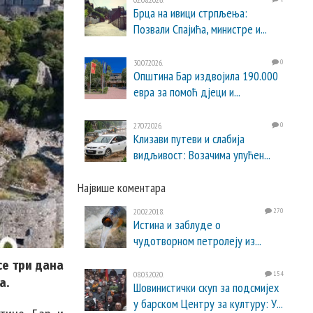
Брца на ивици стрпљења:
Позвали Спајића, министре и...
30.07.2026.
0
Општина Бар издвојила 190.000
евра за помоћ дјеци и...
27.07.2026.
0
Клизави путеви и слабија
видљивост: Возачима упућен...
Највише коментара
20.02.2018.
270
Истина и заблуде о
чудотворном петролеју из...
се три дана
08.03.2020.
154
а.
Шовинистички скуп за подсмијех
у барском Центру за културу: У...