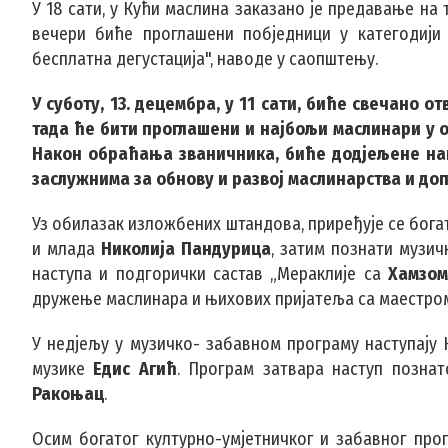
У 18 сати, у Кући маслина заказано је предавање на
вечери биће проглашени побједници у категодији
бесплатна дегустација", наводе у саопштењу.
У суботу, 13. децембра, у 11 сати, биће свечано
тада ће бити проглашени и најбољи маслинари у 
Након обраћања званичника, биће додјељене наг
заслужнима за обнову и развој маслинарства и до
Уз обилазак изложбених штандова, приређује се богат
и млада
Николија Пандурица
, затим познати музич
наступа и подгорички састав „Мераклије са
Хамзом
дружење маслинара и њихових пријатеља са маестр
У недјељу у музичко- забавном програму наступају 
музике
Едис Агић
. Програм затвара наступ познат
Ракоњац
.
Осим богатог културно-умјетничког и забавног про