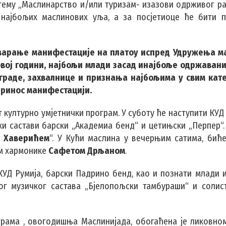
 тему „Маслинарство и/или туризам- изазови одрживог ра
 најбољих маслинових уља, а за посјетиоце ће бити 
 отварање манифестације на платоу испред Удружења м
овој години, најбољи млади засад инајбоље одржаван
раде, захвалнице и признања најбољима у свим кате
принос манифестацији.
 културно умјетнички програм. У суботу ће наступити КУД
ки састави барски „Академиа бенд“ и цетињски „Перпер“.
 Хаверићем
“. У Кући маслина у вечерњим сатима, бић
ом хармонике
Сафетом Дрљаном
.
КУД Румија, барски Падрино бенд, као и познати млади 
ог музичког састава „Бјелопољски тамбураши“ и солис
грама , овогодишња Маслинијада, обогаћена је ликовно