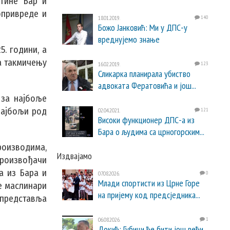
тине Бар и
опривреде и
18.01.2019.
140
Божо Јанковић: Ми у ДПС-у
вреднујемо знање
. години, а
а такмичењу
16.02.2019.
123
Сликарка планирала убиство
адвоката Фератовића и још...
 за најбоље
најбољи род
02.04.2021.
121
Високи функционер ДПС-а из
Бара о људима са црногорским...
оизводима,
Издвајамо
произвођачи
а из Бара и
07.08.2026.
0
Млади спортисти из Црне Горе
ће маслинари
на пријему код предсједника...
 представља
06.08.2026.
1
Докић: Губици ће бити још већи