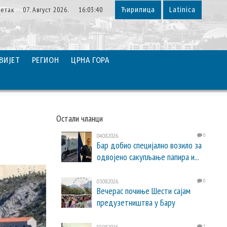
етак 07. Август 2026. 16:03:41
Ћирилица
Latinica
ВИЈЕТ
РЕГИОН
ЦРНА ГОРА
Остали чланци
04.08.2026.
0
Бар добио специјално возило за
одвојено сакупљање папира и...
03.08.2026.
0
Вечерас почиње Шести сајам
предузетништва у Бару
02.08.2026.
1