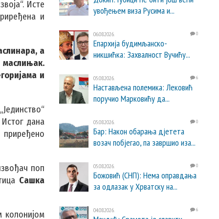
звоја“. Исте
увођењем виза Русима и...
приређена и
06.08.2026.
0
Епархија будимљанско-
аслинара, а
никшићка: Захвалност Вучићу...
и маслињак.
горијама и
05.08.2026.
6
Настављена полемика: Лековић
поручио Марковићу да...
 „Јединство“
 Истог дана
05.08.2026.
0
Бар: Након обарања дјетета
е приређено
возач побјегао, па завршио иза...
05.08.2026.
0
извођач поп
Божовић (СНП): Нема оправдања
тица
Сашка
за одлазак у Хрватску на...
04.08.2026.
6
м колонијом