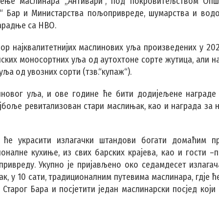
ење маслинара „Антивари“, под покровитељством Опш
на“ Бар и Министарства пољопривреде, шумарства и вод
арадње са НВО.
р најквалитетнијих маслинових уља произведених у 2025
ских моносортних уља од аутохтоне сорте жутица, али н
ља од увозних сорти (тзв.“купаж“).
иновог уља, и ове године ће бити додијељене награде
јбоље ревитализован стари маслињак, као и награда за 
 ће украсити излагачки штандови богати домаћим пр
оналне кухиње, из свих барских крајева, као и гости –
привреду. Укупно је пријављено око седамдесет излагач
ак, у 10 сати, традиционалним путевима маслинара, гдје 
Старог Бара и посјетити један маслинарски посјед који