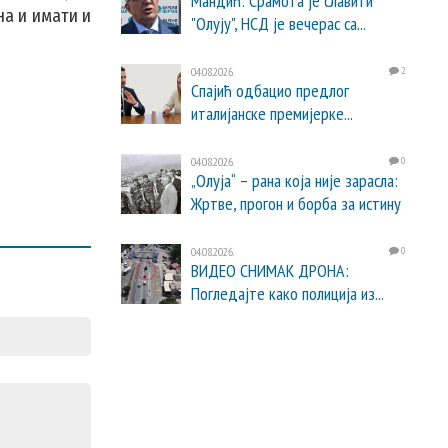
Мандић: Срамота је славити
на и имати и
"Олују", НСД је вечерас са...
04.08.2026.
2
Спајић одбацио предлог
италијанске премијерке...
04.08.2026.
0
„Олуја“ – рана која није зарасла:
Жртве, прогон и борба за истину
04.08.2026.
0
ВИДЕО СНИМАК ДРОНА:
Погледајте како полиција из...