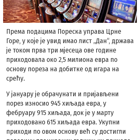
Према подацима Пореска управа Црне
Горе, у које је увид имао лист „Дан“, држава
је током прва три мјесеца ове године
приходовала око 2,5 милиона евра по
основу пореза на добитке од игара на
срећу.
У јануару је обрачунати и пријављени
порез износио 945 хиљада евра, у
фебруару 915 хиљада, док је у марту
приходовано 615 хиљада евра. Укупни
приходи по овом основу већ су достигли