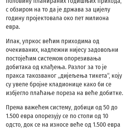
половину планираних годишњих прихода,
с обзиром на то да је држава за цијелу
годину пројектовала око пет милиона
евра.
Ипак, упркос већим приходима од
очекиваних, надлежни нијесу задовољни
постојећим системом опорезивања
добитака од клађења. Разлог за то је
пракса такозваног „дијељења тикета“, коју
су увеле бројне кладионице како би се
избјегло плаћање пореза на веће добитке.
Према важећем систему, добици од 50 до
1.500 евра опорезују се по стопи од 10
одсто, док се на износе веће од 1.500 евра