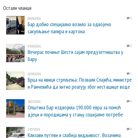
Остали чланци
04.08.2026.
0
Бар добио специјално возило за одвојено
сакупљање папира и картона
03.08.2026.
0
Вечерас почиње Шести сајам предузетништва у
Бару
02.08.2026.
1
Брца на ивици стрпљења: Позвали Спајића, министре
и Раичевића да хитно реагују због несташице воде
30.07.2026.
0
Општина Бар издвојила 190.000 евра за помоћ
дјеци и породицама у стању социјалне потребе
27.07.2026.
0
Клизави путеви и слабија видљивост: Возачима