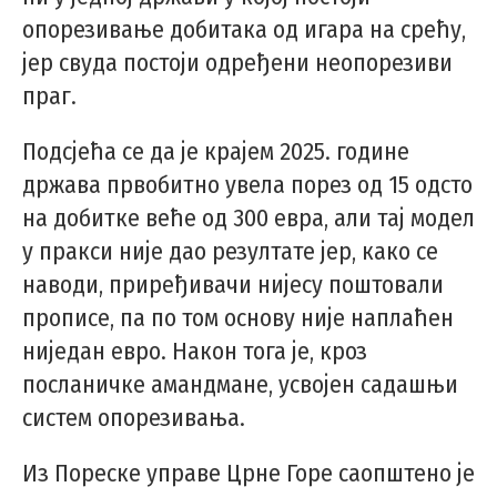
опорезивање добитака од игара на срећу,
јер свуда постоји одређени неопорезиви
праг.
Подсјећа се да је крајем 2025. године
држава првобитно увела порез од 15 одсто
на добитке веће од 300 евра, али тај модел
у пракси није дао резултате јер, како се
наводи, приређивачи нијесу поштовали
прописе, па по том основу није наплаћен
ниједан евро. Након тога је, кроз
посланичке амандмане, усвојен садашњи
систем опорезивања.
Из Порескe управe Црне Горе саопштено је