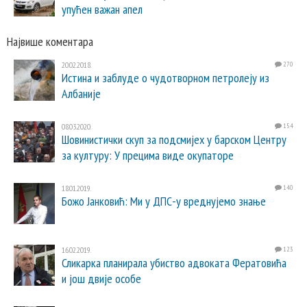
упућен важан апел
Највише коментара
20.02.2018.
270
Истина и заблуде о чудотворном петролеју из
Албаније
08.03.2020.
154
Шовинистички скуп за подсмијех у барском Центру
за културу: У прецима виде окупаторе
18.01.2019.
140
Божо Јанковић: Ми у ДПС-у вреднујемо знање
16.02.2019.
123
Сликарка планирала убиство адвоката Фератовића
и још двије особе