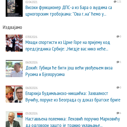
02.04.2021.
121
Високи функционер ДПС-а из Бара о људима са
црногорским тробојкама: "Ова г..на" ћемо у...
Издвајамо
07.08.2026.
0
Млади спортисти из Црне Горе на пријему код
предсједника Србије: „Нигдје вас нико неће...
06.08.2026.
1
Докић: Губици ће бити још већи увођењем виза
Русима и Бјелорусима
06.08.2026.
0
Епархија будимљанско-никшићка: Захвалност
Вучићу, поруке из Београда су доказ братске бриге
05.08.2026.
6
Настављена полемика: Лековић поручио Марковићу
да одговори зашто је тражио уклањање...