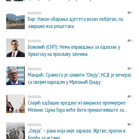
05.08.2026.
0
Бар: Након обарања дјетета возач побјегао, па
завршио иза решетака
05.08.2026.
0
Божовић (СНП): Нема оправдања за одлазак у
Хрватску на прославу злочина
04.08.2026.
6
Мандић: Срамота је славити "Олују", НСД је вечерас
са својим народом у Мркоњић Граду
04.08.2026.
2
Спајић одбацио предлог италијанске премијерке
Мелони: Црна Гора неће бити прихватилиште за...
04.08.2026.
0
„Олуја“ – рана која није зарасла: Жртве, прогон и
борба за истину