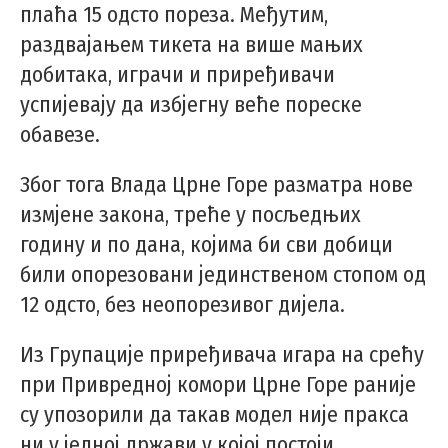
плаћа 15 одсто пореза. Међутим,
раздвајањем тикета на више мањих
добитака, играчи и приређивачи
успијевају да избјегну веће пореске
обавезе.
Због тога Влада Црне Горе разматра нове
измјене закона, треће у посљедњих
годину и по дана, којима би сви добици
били опорезовани јединственом стопом од
12 одсто, без неопорезивог дијела.
Из Групацијe приређивача игара на срећу
при Привредној комори Црне Горе раније
су упозорили да такав модел није пракса
ни у једној држави у којој постоји