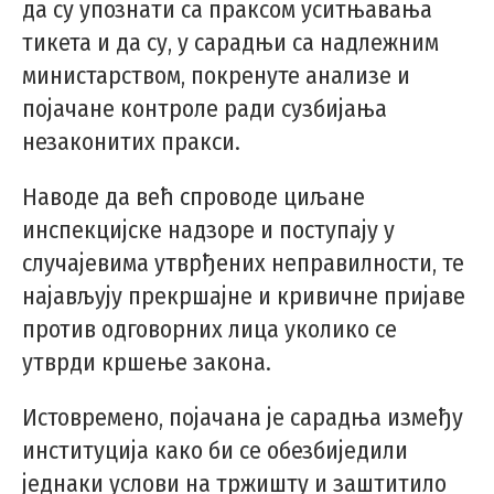
да су упознати са праксом уситњавања
тикета и да су, у сарадњи са надлежним
министарством, покренуте анализе и
појачане контроле ради сузбијања
незаконитих пракси.
Наводе да већ спроводе циљане
инспекцијске надзоре и поступају у
случајевима утврђених неправилности, те
најављују прекршајне и кривичне пријаве
против одговорних лица уколико се
утврди кршење закона.
Истовремено, појачана је сарадња између
институција како би се обезбиједили
једнаки услови на тржишту и заштитило