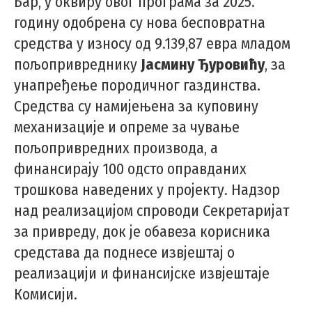
Бар, у оквиру овог програма за 2025.
годину одобрена су нова бесповратна
средства у износу од 9.139,87 евра младом
пољопривреднику
Јасмину Ђуровићу
, за
унапређење породичног газдинства.
Средства су намијењена за куповину
механизације и опреме за чување
пољопривредних производа, а
финансирају 100 одсто оправданих
трошкова наведених у пројекту. Надзор
над реализацијом спроводи Секретаријат
за привреду, док је обавеза корисника
средстава да поднесе извјештај о
реализацији и финансијске извјештаје
Комисији.