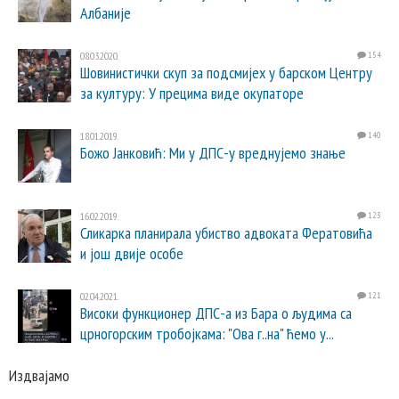
Албаније
08.03.2020.
154
Шовинистички скуп за подсмијех у барском Центру
за културу: У прецима виде окупаторе
18.01.2019.
140
Божо Јанковић: Ми у ДПС-у вреднујемо знање
16.02.2019.
123
Сликарка планирала убиство адвоката Фератовића
и још двије особе
02.04.2021.
121
Високи функционер ДПС-а из Бара о људима са
црногорским тробојкама: "Ова г..на" ћемо у...
Издвајамо