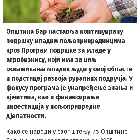
Општина Бар наставља континуирану
подршку младим пољопривредницима
кроз Програм подршке за младе у
агробизнису, који има за циљ
оснаживање младих људи у овој области
и подстицај развоја руралних подручја. У
фокусу програма је унапређење знања и
вјештина, као и финансирање
инвестиција у пољопривредне
дјелатности.
Како се наводи у саопштењу из Општине