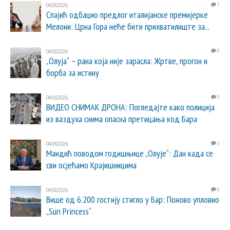
04.08.2026.
2
Спајић одбацио предлог италијанске премијерке
Мелони: Црна Гора неће бити прихватилиште за...
04.08.2026.
0
„Олуја“ – рана која није зарасла: Жртве, прогон и
борба за истину
04.08.2026.
0
ВИДЕО СНИМАК ДРОНА: Погледајте како полиција
из ваздуха снима опасна претицања код Бара
04.08.2026.
1
Мандић поводом годишњице „Олује“: Дан када се
сви осјећамо Крајишницима
04.08.2026.
0
Више од 6.200 гостију стигло у Бар: Поново упловио
„Sun Princess“