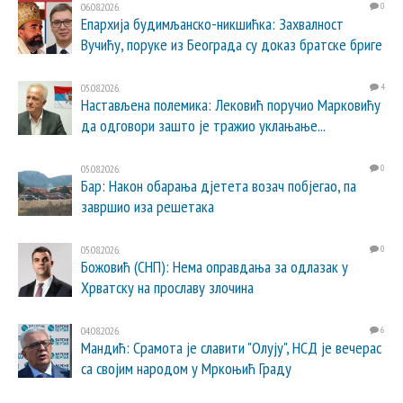
06.08.2026.
0
Епархија будимљанско-никшићка: Захвалност
Вучићу, поруке из Београда су доказ братске бриге
05.08.2026.
4
Настављена полемика: Лековић поручио Марковићу
да одговори зашто је тражио уклањање...
05.08.2026.
0
Бар: Након обарања дјетета возач побјегао, па
завршио иза решетака
05.08.2026.
0
Божовић (СНП): Нема оправдања за одлазак у
Хрватску на прославу злочина
04.08.2026.
6
Мандић: Срамота је славити "Олују", НСД је вечерас
са својим народом у Мркоњић Граду