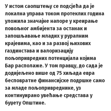
У истом саопштењу се подсјећа да је
локална управа током протеклих година
уложила значајне напоре у креирање
повољног амбијента за останак и
запошљавање младих у руралним
крајевима, као и за развој њихових
газдинстава и валоризацију
пољопривредних потенцијала којима
Бар располаже. У том правцу, до сада је
додијељено више од 75 хиљада евра
бесповратне финансијске подршке само
за младе пољопривреднике, уз
континуирано увећање средстава у
буџету Општине.