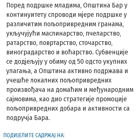
Поред подршке младима, Општина Бар у
континуитету спроводи мјере подршке у
различитим пољопривредним гранама,
укључујући маслинарство, пчеларство,
ратарство, повртарство, сточарство,
виноградарство и воћарство. Субвенције
се додјељују у обиму од 50 одсто укупних
улагања, а Oпштина активно подржава и
учешће локалних пољопривредних
произвођача на домаћим и међународним
сајмовима, као дио стратегије промоције
пољопривредних добара и активности са
подручја Бара.
ПОДИЈЕЛИТЕ САДРЖАЈ НА: