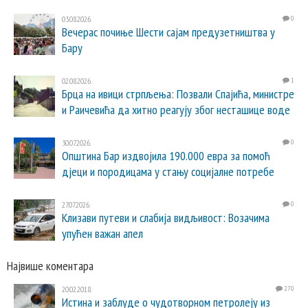
03.08.2026.
0
Вечерас почиње Шести сајам предузетништва у
Бару
02.08.2026.
1
Брца на ивици стрпљења: Позвали Спајића, министре
и Раичевића да хитно реагују због несташице воде
30.07.2026.
0
Општина Бар издвојила 190.000 евра за помоћ
дјеци и породицама у стању социјалне потребе
27.07.2026.
0
Клизави путеви и слабија видљивост: Возачима
упућен важан апел
Највише коментара
20.02.2018.
270
Истина и заблуде о чудотворном петролеју из