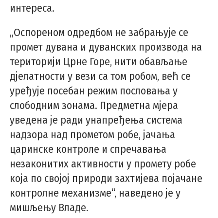
интереса.
„Оспореном одредбом не забрањује се
промет дувана и дуванских производа на
територији Црне Горе, нити обављање
дјелатности у вези са том робом, већ се
уређује посебан режим пословања у
слободним зонама. Предметна мјера
уведена је ради унапређења система
надзора над прометом робе, јачања
царинске контроле и спречавања
незаконитих активности у промету робе
која по својој природи захтијева појачане
контролне механизме“, наведено је у
мишљењу Владе.