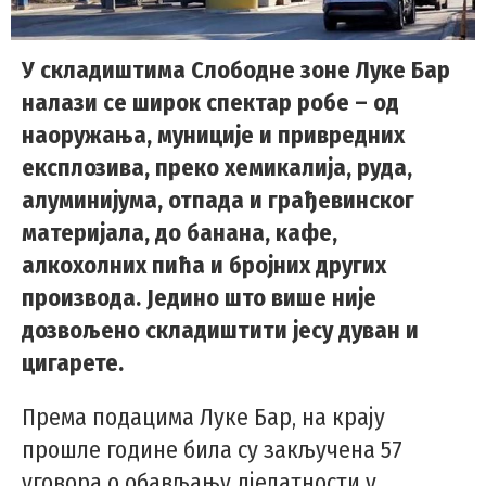
У складиштима Слободне зоне Луке Бар
налази се широк спектар робе – од
наоружања, муниције и привредних
експлозива, преко хемикалија, руда,
алуминијума, отпада и грађевинског
материјала, до банана, кафе,
алкохолних пића и бројних других
производа. Једино што више није
дозвољено складиштити јесу дуван и
цигарете.
Према подацима Луке Бар, на крају
прошле године била су закључена 57
уговора о обављању дјелатности у