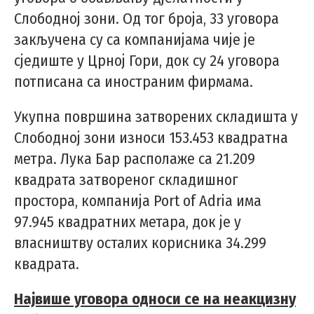
Слободној зони. Од тог броја, 33 уговора
закључена су са компанијама чије је
сједиште у Црној Гори, док су 24 уговора
потписана са иностраним фирмама.
Укупна површина затворених складишта у
Слободној зони износи 153.453 квадратна
метра. Лука Бар располаже са 21.209
квадрата затвореног складишног
простора, компанија Port of Adria има
97.945 квадратних метара, док је у
власништву осталих корисника 34.299
квадрата.
Највише уговора односи се на неакцизну