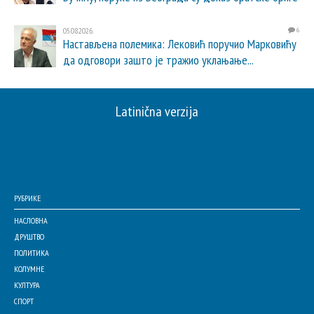
05.08.2026.
6
Настављена полемика: Лековић поручио Марковићу
да одговори зашто је тражио уклањање...
Latinična verzija
РУБРИКЕ
НАСЛОВНА
ДРУШТВО
ПОЛИТИКА
КОЛУМНЕ
КУЛТУРА
СПОРТ