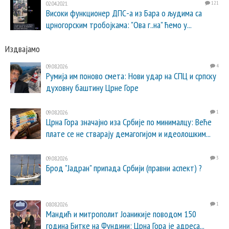
02.04.2021.
121
Високи функционер ДПС-а из Бара о људима са
црногорским тробојкама: "Ова г..на" ћемо у...
Издвајамо
09.08.2026.
4
Румија им поново смета: Нови удар на СПЦ и српску
духовну баштину Црне Горе
09.08.2026.
1
Црна Гора значајно иза Србије по минималцу: Веће
плате се не стварају демагогијом и идеолошким...
09.08.2026.
3
Брод "Јадран" припада Србији (правни аспект) ?
08.08.2026.
1
Мандић и митрополит Јоаникије поводом 150
година Битке на Фундини: Црна Гора је адреса...