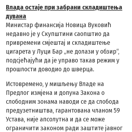
Влада остаје при забрани складиштења
дувана
Министар финансија Новица Вуковић
недавно је у Скупштини саопштио да
привремени смјештај и складиштење
цигарета у Луци Бар „не долази у обзир“,
подсјећајући да је управо такав режим у
прошлости доводио до шверца.
Истовремено, у мишљењу Владе на
Предлог измјена и допуна Закона о
слободним зонама наводи се да слобода
предузетништва, гарантована чланом 59
Устава, није апсолутна и да се може
ограничити законом ради заштите јавног