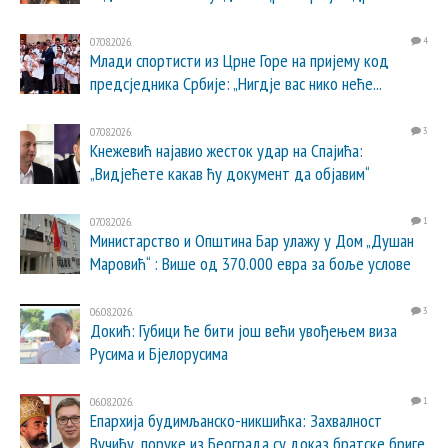
07.08.2026.
4
Млади спортисти из Црне Горе на пријему код
предсједника Србије: „Нигдје вас нико неће...
07.08.2026.
3
Кнежевић најавио жесток удар на Спајића:
„Видјећете какав ћу документ да објавим“
07.08.2026.
1
Министарство и Општина Бар улажу у Дом „Душан
Маровић“ : Више од 370.000 евра за боље услове
06.08.2026.
3
Докић: Губици ће бити још већи увођењем виза
Русима и Бјелорусима
06.08.2026.
1
Епархија будимљанско-никшићка: Захвалност
Вучићу, поруке из Београда су доказ братске бриге