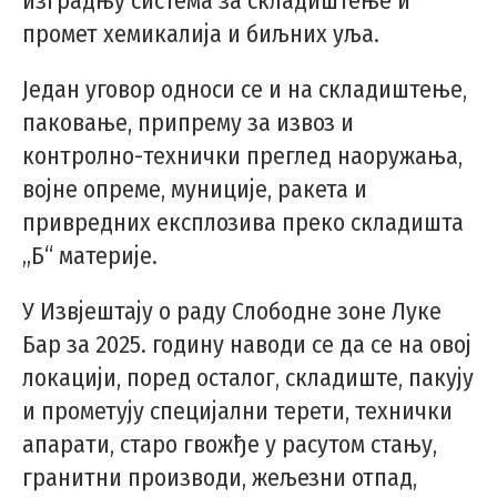
изградњу система за складиштење и
промет хемикалија и биљних уља.
Један уговор односи се и на складиштење,
паковање, припрему за извоз и
контролно-технички преглед наоружања,
војне опреме, муниције, ракета и
привредних експлозива преко складишта
„Б“ материје.
У Извјештају о раду Слободне зоне Луке
Бар за 2025. годину наводи се да се на овој
локацији, поред осталог, складиште, пакују
и прометују специјални терети, технички
апарати, старо гвожђе у расутом стању,
гранитни производи, жељезни отпад,