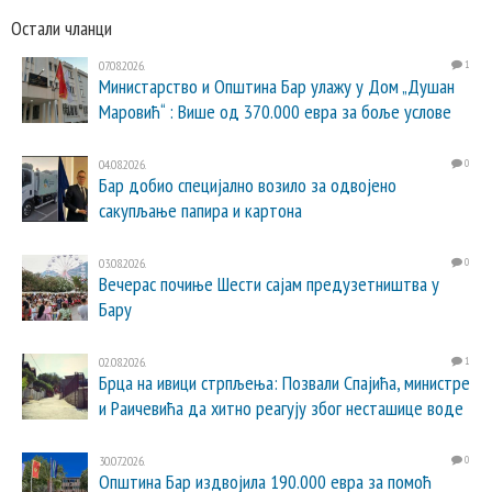
Остали чланци
07.08.2026.
1
Министарство и Општина Бар улажу у Дом „Душан
Маровић“ : Више од 370.000 евра за боље услове
04.08.2026.
0
Бар добио специјално возило за одвојено
сакупљање папира и картона
03.08.2026.
0
Вечерас почиње Шести сајам предузетништва у
Бару
02.08.2026.
1
Брца на ивици стрпљења: Позвали Спајића, министре
и Раичевића да хитно реагују због несташице воде
30.07.2026.
0
Општина Бар издвојила 190.000 евра за помоћ