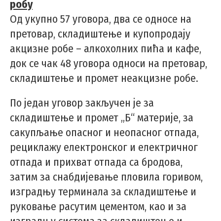
робу
Од укупно 57 уговора, два се односе на
претовар, складиштење и купопродају
акцизне робе – алкохолних пића и кафе,
док се чак 48 уговора односи на претовар,
складиштење и промет неакцизне робе.
По један уговор закључен је за
складиштење и промет „Б“ материје, за
сакупљање опасног и неопасног отпада,
рециклажу електронског и електричног
отпада и прихват отпада са бродова,
затим за снабдијевање пловила горивом,
изградњу терминала за складиштење и
руковање расутим цементом, као и за