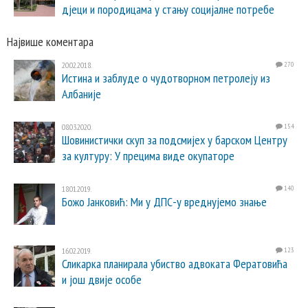
дјеци и породицама у стању социјалне потребе
Највише коментара
20.02.2018.
270
Истина и заблуде о чудотворном петролеју из
Албаније
08.03.2020.
154
Шовинистички скуп за подсмијех у барском Центру
за културу: У прецима виде окупаторе
18.01.2019.
140
Божо Јанковић: Ми у ДПС-у вреднујемо знање
16.02.2019.
123
Сликарка планирала убиство адвоката Фератовића
и још двије особе