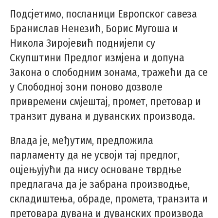
Подсјетимо, посланици Европског савеза
Бранислав Ненезић, Борис Мугоша и
Никола Зиројевић поднијели су
Скупштини Предлог измјена и допуна
Закона о слободним зонама, тражећи да се
у Слободној зони поново дозволе
привремени смјештај, промет, претовар и
транзит дувана и дуванских производа.
Влада је, међутим, предложила
парламенту да не усвоји тај предлог,
оцјењујући да нису основане тврдње
предлагача да је забрана производње,
складиштења, обраде, промета, транзита и
претовара дувана и дуванских производа