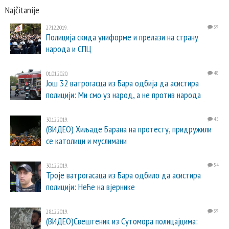
Najčitanije
27.12.2019.
39
Полиција скида униформе и прелази на страну
народа и СПЦ
01.01.2020.
48
Још 32 ватрогасца из Бара одбија да асистира
полицији: Ми смо уз народ, а не против народа
30.12.2019.
45
(ВИДЕО) Хиљаде Барана на протесту, придружили
се католици и муслимани
30.12.2019.
54
Троје ватрогасаца из Бара одбило да асистира
полицији: Неће на вјернике
28.12.2019.
39
(ВИДЕО)Свештеник из Сутомора полицајцима: