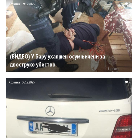
Хроника
09.12.2025.
2
(ВИДЕО) У Бару ухапшен осумњичени за
двоструко убиство
Хроника
06.12.2025.
0