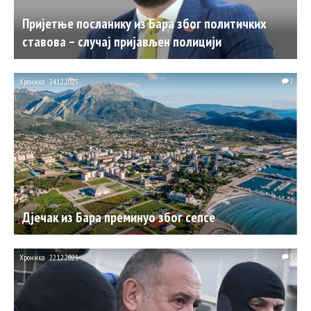
Пријетње посланику из Бара због политичких
ставова – случај пријављен полицији
Хроника
24.12.2025.
1
Дјечак из Бара преминуо због сепсе
Хроника
22.12.2025.
3