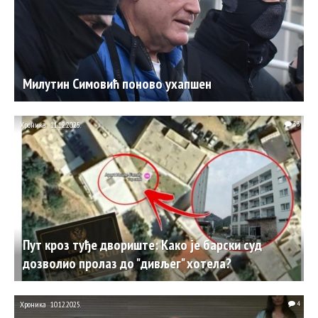
Милутин Симовић поново ухапшен
Хроника
11.12.2025.
33
Пут кроз туђе двориште: Како је барски суд
дозволио пролаз до "дивљег" хотела?
Хроника
10.12.2025.
4