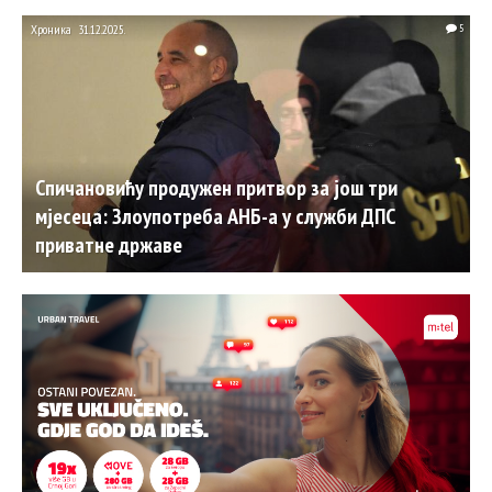
Хроника
31.12.2025.
5
Спичановићу продужен притвор за још три
мјесеца: Злоупотреба АНБ-а у служби ДПС
приватне државе