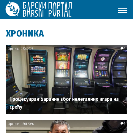
ХРОНИКА
Хроника
17.01.2026.
0
Процесуиран Барaнин због нелегалних игара на
срећу
Хроника
16.01.2026.
3