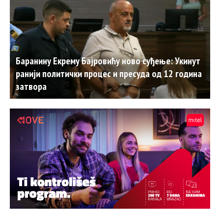
Баранину Екрему Бајровићу ново суђење: Укинут
ранији политички процес и пресуда од 12 година
затвора