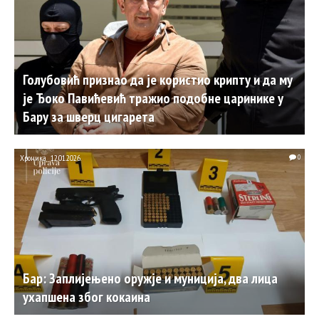
Голубовић признао да је користио крипту и да му
је Ђоко Павићевић тражио подобне царинике у
Бару за шверц цигарета
Хроника
12.01.2026.
0
Бар: Заплијењено оружје и муниција, два лица
ухапшена због кокаина