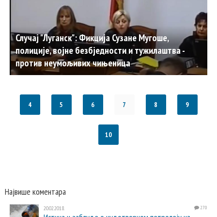
Случај "Луганск": Фикција Сузане Мугоше,
полиције, војне безбједности и тужилаштва -
против неумољивих чињеница
4
5
6
7
8
9
10
Највише коментара
20.02.2018.
270