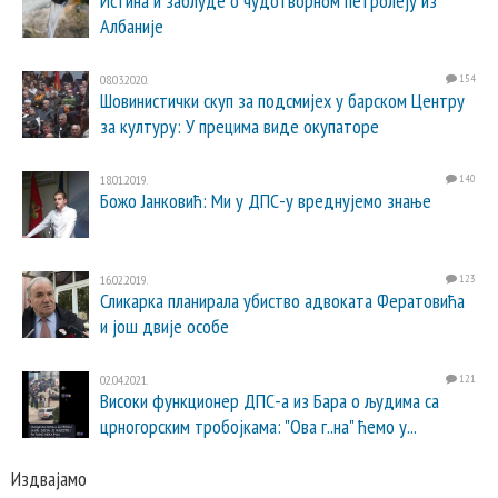
Истина и заблуде о чудотворном петролеју из
Албаније
08.03.2020.
154
Шовинистички скуп за подсмијех у барском Центру
за културу: У прецима виде окупаторе
18.01.2019.
140
Божо Јанковић: Ми у ДПС-у вреднујемо знање
16.02.2019.
123
Сликарка планирала убиство адвоката Фератовића
и још двије особе
02.04.2021.
121
Високи функционер ДПС-а из Бара о људима са
црногорским тробојкама: "Ова г..на" ћемо у...
Издвајамо