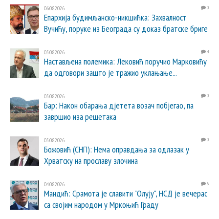
06.08.2026.
0
Епархија будимљанско-никшићка: Захвалност
Вучићу, поруке из Београда су доказ братске бриге
05.08.2026.
4
Настављена полемика: Лековић поручио Марковићу
да одговори зашто је тражио уклањање...
05.08.2026.
0
Бар: Након обарања дјетета возач побјегао, па
завршио иза решетака
05.08.2026.
0
Божовић (СНП): Нема оправдања за одлазак у
Хрватску на прославу злочина
04.08.2026.
6
Мандић: Срамота је славити "Олују", НСД је вечерас
са својим народом у Мркоњић Граду