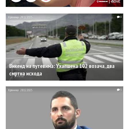
Хроника
29.12.2025.
0
Викенд на путевима: Ухапшена 102 возача, два
смртна исхода
Хроника
28.12.2025.
5