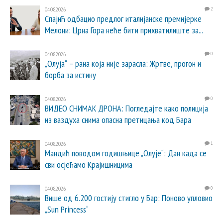
04.08.2026.
2
Спајић одбацио предлог италијанске премијерке
Мелони: Црна Гора неће бити прихватилиште за...
04.08.2026.
0
„Олуја“ – рана која није зарасла: Жртве, прогон и
борба за истину
04.08.2026.
0
ВИДЕО СНИМАК ДРОНА: Погледајте како полиција
из ваздуха снима опасна претицања код Бара
04.08.2026.
1
Мандић поводом годишњице „Олује“: Дан када се
сви осјећамо Крајишницима
04.08.2026.
0
Више од 6.200 гостију стигло у Бар: Поново упловио
„Sun Princess“