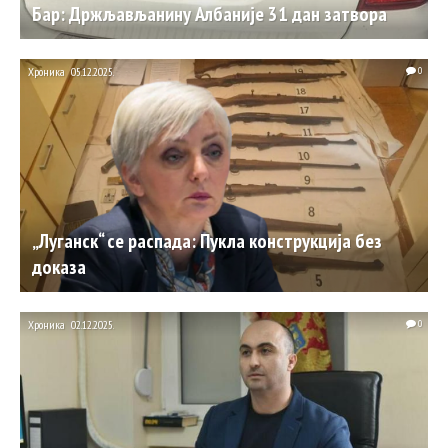
Бар: Држљављанину Албаније 31 дан затвора
Хроника
05.12.2025.
0
„Луганск“ се распада: Пукла конструкција без
доказа
Хроника
02.12.2025.
0