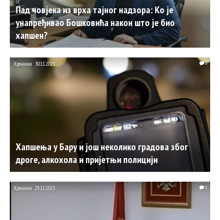
Пад човјека из врха тајног надзора: Ко је
унапређивао Бошковића након што је био
хапшен?
Хроника
30.11.2025.
0
Хапшења у Бару и још неколико градова због
дроге, алкохола и пријетњи полицији
Хроника
29.11.2025.
1