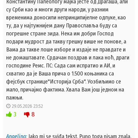
Константину Палеологу мајка јесте од Драгаша, али
су Срби као и многи други народи, у разним
временима доносили непринципијелне одлуке, као
ту, да у најтужнијем дану Православља буду са
погрешне стране зида. Нека им добри Господ
подари мудрост да такву грешку више не понове, а
Вама да такве лоше изборе и издаје не правдате и
не домаштавате. Срдачан поздрав и лака ноћ, драги
господине Ремс. ПС: Сада сам испратио и АИ, и
схватио да је Ваша прича о 1.500 коњаника са
фејсбук странице"Историја Срба". Уозбиљимо се
мало, причајмо фактима. Хвала Вам још једном на
пажњи.
29.05.2026 23:52
3
8
Angelina:
Jako mi se sviđa tekst. Puno toga nisam znala.