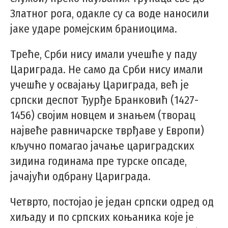
Златног рога, одакле су са воде наносили
јаке ударе ромејским браниоцима.
Треће, Срби нису имали учешће у паду
Цариграда. Не само да Срби нису имали
учешће у освајању Цариграда, већ је
српски деспот Ђурђе Бранковић (1427-
1456) својим новцем и знањем (творац
највеће равничарске тврђаве у Европи)
кључно помагао јачање цариградских
зидина годинама пре турске опсаде,
јачајући одбрану Цариграда.
Четврто, постојао је један српски одред од
хиљаду и по српских коњаника које је