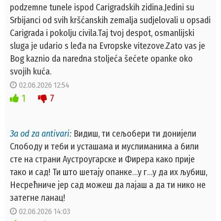
podzemne tunele ispod Carigradskih zidina.Jedini su
Srbijanci od svih kršćanskih zemalja sudjelovali u opsadi
Carigrada i pokolju civila.Taj tvoj despot, osmanlijski
sluga je udario s leđa na Evropske vitezove.Zato vas je
Bog kaznio da naredna stoljeća šećete opanke oko
svojih kuća.
02.06.2026 12:54
1
7
За od za antivari:
Видиш, ти сељобери ти донијели
Слободу и теби и усташама и муслиманима а били
сте на страни Аустроугарске и Фирера како прије
тако и сад! Ти што шетају опанке…у г…у да их љубиш,
Несрећниче јер сад можеш да лајаш а да ти нико не
затегне ланац!
02.06.2026 14:03