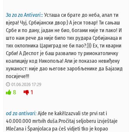
За za za Antivari::
Усташа си брате до неба, алал ти
вјера! Чуј, Србијански двор:) А јеси товар! Ти сањаш
Србе и по дану, јадан не био, богами није ти лако! И
што нам рече да није било тих рудара Србијанаца и
тих оклопника Цариград не би пао?:))) Ех, ти кварни
Срби! А Деспот је баш развалио ту римокатоличку
коалицију код Никопоља! Али је показао невиђену
хуманост: није дао његове заробљенике да Бајазид
посијече!!!
01.06.2026 17:29
8
1
od za antivari:
Ajde ne kaki!Izazvali ste prvi rat i
40.000.000 mrtvih duša.Pročitaj seljoberu izvještaje
Mlečana i Španjolaca pa ćeš vidjeti tko je kopao