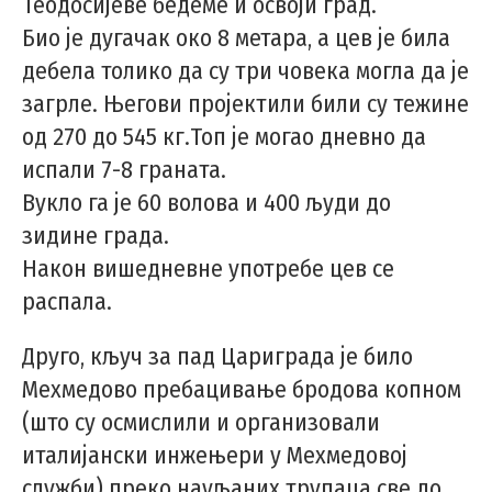
Теодосијеве бедеме и освоји град.
Био је дугачак око 8 метара, а цев је била
дебела толико да су три човека могла да је
загрле. Његови пројектили били су тежине
од 270 до 545 кг.Топ је могао дневно да
испали 7-8 граната.
Вукло га је 60 волова и 400 људи до
зидине града.
Након вишедневне употребе цев се
распала.
Друго, кључ за пад Цариграда је било
Мехмедово пребацивање бродова копном
(што су осмислили и организовали
италијански инжењери у Мехмедовој
служби) преко науљаних трупаца све до