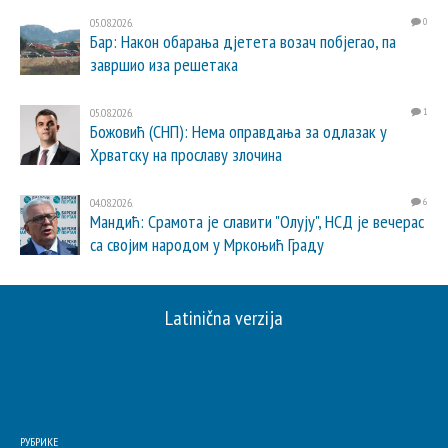
05.08.2026.
0
Бар: Након обарања дјетета возач побјегао, па
завршио иза решетака
05.08.2026.
1
Божовић (СНП): Нема оправдања за одлазак у
Хрватску на прославу злочина
04.08.2026.
6
Мандић: Срамота је славити "Олују", НСД је вечерас
са својим народом у Мркоњић Граду
Latinična verzija
РУБРИКЕ