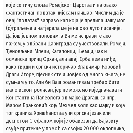
које се тичу слома Ромејског Царства и на овако
фантастичан податак нијесам наишао. Мислим да је
овај "податак" заправо кап која је прелила чашу мог
(с)трпљења и натјерала ме је на ово дуго писаније.
Да још једном поновим, а Ви ме исправите ако
лажем, у одбрани Цариграда су учествовали: Ромеји,
Ђеновљани, Млеци, Каталонци, Њемци, чак и
османски принц Орхан, али авај, Срба нема ниђе,
како тврди и српски историчар Владимир Ћоровић.
Драги Игоре, пјесник сте и човјек од много књига, не
сумњам у то. Али би Ваш романтизам требао бити
мало исконтролисан, јер не можемо изједначавати
Константина Палеолога од мајке Драгаш, са нпр.
Маром Бранковић коју Мехмед воли као мајку и која
тог крвника Хришћанства учи српски језик или
деспотом Стефаном који је обавезан да Бајазиту
свуђе притекне у помоћ са својих 20.000 оклопника,