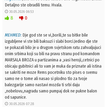
Detaljno ste obradili temu. Hvala.
30.05.2026 06:53
8
0
MEHMED:
Dje god ste se vi,,borili,,te su bitke bile
izgubljene vi ste bili baksuzi i slabi borci.Jedino dje ste
se pokazali bilo je u drugom svjetskom ratu zahvaljujuci
onim srbima koji su bili na pravu stranu pod komandom
MARSALA BROZA u partizanima a ,,vasi heroji,,cetnici po
obicaju gubitnici ali to vam je muka da priznate ali istina
se sakriti ne moze Rems pocetniku sto pises o svemu
samo ne o tome ali nasao si plodno tlo za tvoje
balezgarije samo nastavi mozda ti srbi daju
,,nobelovu,,nagradu samo pumpaj dok ne pukne balon
od sapunice.
30.05.2026 07:28