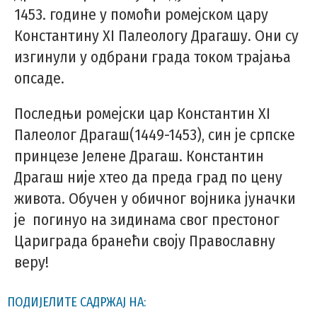
1453. године у помоћи ромејском цару
Константину XI Палеологу Драгашу. Они су
изгинули у одбрани града током трајања
опсаде.
Последњи ромејски цар Константин XI
Палеолог Драгаш(1449-1453), син је српске
принцезе Јелене Драгаш. Константин
Драгаш није хтео да преда град по цену
живота. Обучен у обичног војника јуначки
је погинуо на зидинама свог престоног
Цариграда бранећи своју Православну
веру!
ПОДИЈЕЛИТЕ САДРЖАЈ НА: