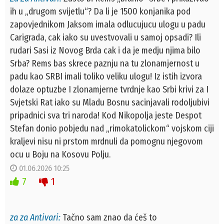
ih u „drugom svijetlu“? Da li je 1500 konjanika pod
zapovjednikom Jaksom imala odlucujucu ulogu u padu
Carigrada, cak iako su uvestvovali u samoj opsadi? Ili
rudari Sasi iz Novog Brda cak i da je medju njima bilo
Srba? Rems bas skrece paznju na tu zlonamjernost u
padu kao SRBI imali toliko veliku ulogu! Iz istih izvora
dolaze optuzbe I zlonamjerne tvrdnje kao Srbi krivi za I
Svjetski Rat iako su Mladu Bosnu sacinjavali rodoljubivi
pripadnici sva tri naroda! Kod Nikopolja jeste Despot
Stefan donio pobjedu nad „rimokatolickom“ vojskom ciji
kraljevi nisu ni prstom mrdnuli da pomognu njegovom
ocu u Boju na Kosovu Polju.
01.06.2026 10:25
7
1
za za Antivari:
Tačno sam znao da ćeš to