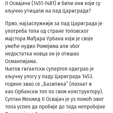
II Освајача (1451-1481) и били они који су
кључно утицали на пад Цариграда?
Прво, најзаслужнији за пад Цариграда је
употреба топа од стране топовског
мајстора Мађара Урбана који је своје
умеће нудио Ромејима али због
недостатка новца он је отишао
Османлијама.
Његов гигантски супертоп одиграо је
кључну улогу у паду Цариграда 1453.
године звао се „Базилика” (познат и
као Орбански топ по свом конструктору).
Султан Мехмед II Освајач је уз помоћ овог
топа успео да пробије до тада непробојне