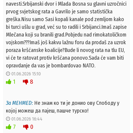
navesti.Srbijanski dvor i Mlada Bosna su glavni uzročnici
prvog svjetskog rata a Gavrilo je samo statistička
greška.Nisu samo Sasi kopali kanale pod zemljom kako
bi turci ušlu u grad, već su to radili i Srbijanci.Imaš zapise
Mlečana koji su branili grad.Pobjedu nad rimokatoličkom
vojskom???Imaš još kakvu lažnu foru da prodaš za uzrok
poraza kršćanske koalicije?Bude li novog rata na tlu EU,
vi će te ratovat protiv kršćana ponovo.Sada će vam biti
opravdanje da vas je bombardovao NATO.
01.06.2026 15:10
1
8
За MEHMED:
Не знам ко ти је донио ову Слободу у
којој можеш да лајеш, пашче турско!
01.06.2026 16:44
7
0