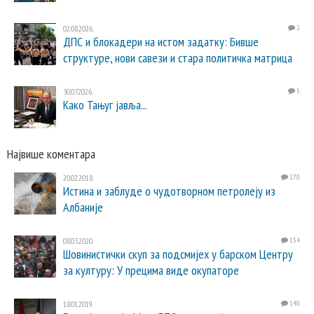
02.08.2026.
2
ДПС и блокадери на истом задатку: Бивше
структуре, нови савези и стара политичка матрица
30.07.2026.
5
Како Тањуг јавља...
Највише коментара
20.02.2018.
270
Истина и заблуде о чудотворном петролеју из
Албаније
08.03.2020.
154
Шовинистички скуп за подсмијех у барском Центру
за културу: У прецима виде окупаторе
18.01.2019.
140