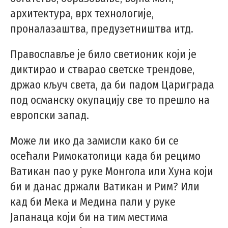
архитектура, врх технологије,
проналазаштва, предузетништва итд.
Православље је било светионик који је
диктирао и стварао светске трендове,
држао кључ света, да би падом Цариграда
под османску окупацију све то прешло на
европски запад.
Може ли ико да замисли како би се
осећали Римокатолици када би рецимо
Ватикан пао у руке Монгола или Хуна који
би и данас држали Ватикан и Рим? Или
кад би Мека и Медина пали у руке
Јапанаца који би на тим местима