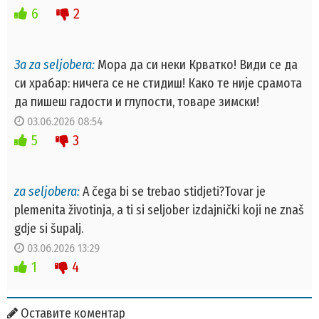
6
2
За za seljobera:
Мора да си неки Крватко! Види се да
си храбар: ничега се не стидиш! Како те није срамота
да пишеш гадости и глупости, товаре зимски!
03.06.2026 08:54
5
3
za seljobera:
A čega bi se trebao stidjeti?Tovar je
plemenita životinja, a ti si seljober izdajnički koji ne znaš
gdje si šupalj.
03.06.2026 13:29
1
4
Оставите коментар