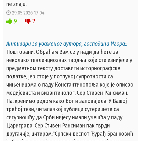
ne znaju.
29.05.2026 17:04
9
2
Антивари за уваженог аутора, господина Игора;:
Поштовани, Обраћам Вам се у нади да ћете за
неколико тенденциозних тврдњи које сте изнијели у
предметном тексту доставити историографске
податке, јер стоје у потпуној супротности са
чињеницама о паду Константинопоља које је описао
медијевиста и византинолог, Сер Стивен Рансиман.
Па, кренимо редом како Бог и заповиједа. У Вашој
трећој тези, читалачкој публици сугеришете са
сигурношћу да Срби нијесу имали учешћа у паду
Цариграда. Сер Стивен Рансиман пак тврди
другачије, цитирам:"Српски деспот Ђурађ Бранковић