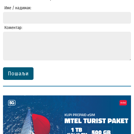
Име / надимак:
Коментар:
Пошаљи