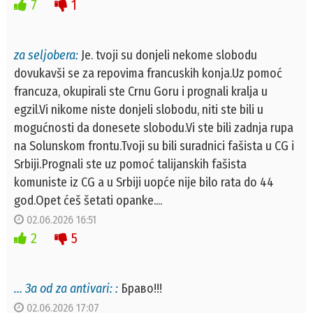
7
1
za seljobera:
Je. tvoji su donjeli nekome slobodu
dovukavši se za repovima francuskih konja.Uz pomoć
francuza, okupirali ste Crnu Goru i prognali kralja u
egzil.Vi nikome niste donjeli slobodu, niti ste bili u
mogućnosti da donesete slobodu.Vi ste bili zadnja rupa
na Solunskom frontu.Tvoji su bili suradnici fašista u CG i
Srbiji.Prognali ste uz pomoć talijanskih fašista
komuniste iz CG a u Srbiji uopće nije bilo rata do 44
god.Opet ćeš šetati opanke....
02.06.2026 16:51
2
5
… За od za antivari: :
Браво!!!
02.06.2026 17:07