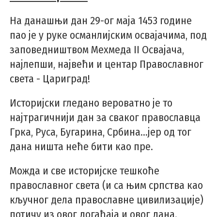
На данашњи дан 29-ог маја 1453 године
пао је у руке османлијским освајачима, под
заповедништвом Мехмеда II Освајача,
најлепши, највећи и центар Православног
света - Цариград!
Историјски гледано вероватно је то
најтрагичнији дан за сваког православца
Грка, Руса, Бугарина, Србина…јер од тог
дана ништа неће бити као пре.
Можда и све историјске тешкоће
православног света (и са њим српства као
кључног дела православне цивилизације)
потичу из овог догађаја и овог дана.