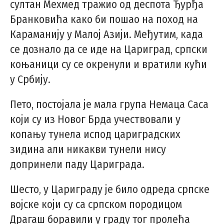
султан Мехмед тражио од деспота Ђурђа
Бранковића како би пошао на поход на
Караманију у Малој Азији. Међутим, када
се дознало да се иде на Цариград, српски
коњаници су се окренули и вратили кући
у Србију.
Пето, постојала је мала група Немаца Саса
који су из Новог Брда учествовали у
копању тунела испод цариградских
зидина али никакви тунели нису
допринели паду Цариграда.
Шесто, у Цариграду је било одреда српске
војске који су са српском породицом
Драгаш боравили у граду тог пролећа