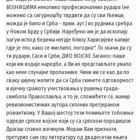
ВОЈНИЦИМА неколико професионалних рудара (не
можемо са сигурношћу тврдити да су сви Њемци,
можда је било и Срба - прим. аут.) из рудника сребра
у Новом Брду у Србији. Наређено им је да ископају
лагум испод бедема негдје близу Харисијеве капије
гдје је тло, како се мислило, погодно". То значи да су
ти рудари, Саси и Срби, ДИО ВОЈСКЕ Заганос-паше
који им издаје наредбе, а Ви их представљате умало
као неке случајне пролазнике. Чини ми се као да по
сваку цијену желите да са Срба скинете одговорност
и вјечну срамоту учествовања у рушењу града-
симбола Православља, а то је, сложићете се, манир
ревизионистичких аутора склоних претјераном
романтизму. У Вашој шестој тези помињете тобожње
одреде српске војске који су са српском породицом
Драгаш славно изгинули. Морам Вам признати,
претурио сам сву литературу од двадесетак књига