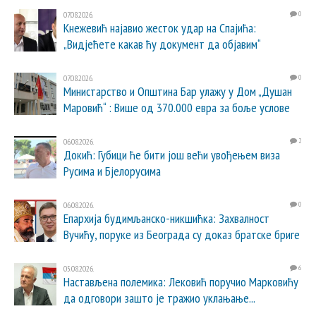
07.08.2026.
0
Кнежевић најавио жесток удар на Спајића:
„Видјећете какав ћу документ да објавим“
07.08.2026.
0
Министарство и Општина Бар улажу у Дом „Душан
Маровић“ : Више од 370.000 евра за боље услове
06.08.2026.
2
Докић: Губици ће бити још већи увођењем виза
Русима и Бјелорусима
06.08.2026.
0
Епархија будимљанско-никшићка: Захвалност
Вучићу, поруке из Београда су доказ братске бриге
05.08.2026.
6
Настављена полемика: Лековић поручио Марковићу
да одговори зашто је тражио уклањање...