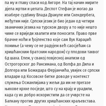
па му и главу спаси код Ангоре. На тај начин мирите
дјела жртви и џелата. Деспот Стефан је могао да
изабере судбину Влада Дракуле или Скендербега,
међутим није. Српски језик је био један од четири
званичних језика на турском двору а то није нешто
чиме се вриједи хвалити или поносити. Право прве
брачне ноћи и ђојленство које сам Вук Караџић
помиње (а чему се не радујем већ саосјећам са
хришћанским братским народом) су плодови таквог
6д шаха. Елем, у свакој повјесној анализи од
Острогорског до Рансимана, од Волфа до Дила и
Долгера или Божидара Ферјанчића, увијек се српски
владари од Косовске битке доводе у контекст
служења Османлијама у жељи да им не прегазе
њихове крхке посједе, што су на крају и урадили,
када су их добро искористили да се учврсте на
Балкану против других хришћанских краљевстава.