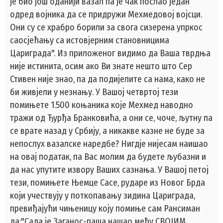
је био још оданији вазал па је чак послао један
одред војника да се придружи Мехмедовој војсци.
Они су се храбро борили за свога сизерена упркос
саосјећању са истовјерним становницима
Цариграда". Из приложеног видимо да Ваша тврдња
није истинита, осим ако Ви знате нешто што Сер
Стивен није знао, па да подијелите са нама, како не
би живјели у незнању. У Вашој четвртој тези
помињете 1.500 коњаника које Мехмед наводно
тражи од Ђурђа Бранковића, а они се, чоче, љутну па
се врате назад у Србију, а никакве казне не буде за
непослух вазалске наредбе? Нигдје нијесам наишао
на овај податак, па Вас молим да будете љубазни и
да нас упутите извору Ваших сазнања. У Вашој петој
тези, помињете Њемце Сасе, рударе из Новог Брда
који учествују у поткопавању зидина Цариграда,
превиђајући чињеницу коју помиње сам Рансиман
да:"Сада је Заганос-паша нашао међу СВОЈИМ