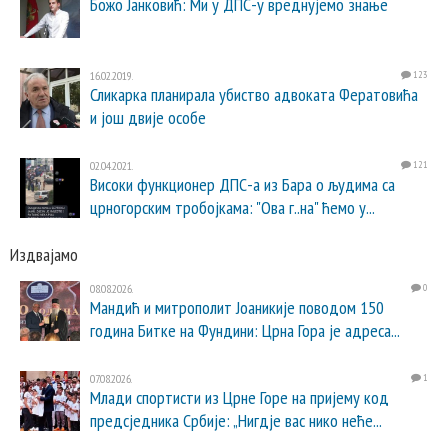
Божо Јанковић: Ми у ДПС-у вреднујемо знање
16.02.2019.
123
Сликарка планирала убиство адвоката Фератовића
и још двије особе
02.04.2021.
121
Високи функционер ДПС-а из Бара о људима са
црногорским тробојкама: "Ова г..на" ћемо у...
Издвајамо
08.08.2026.
0
Мандић и митрополит Јоаникије поводом 150
година Битке на Фундини: Црна Гора је адреса...
07.08.2026.
1
Млади спортисти из Црне Горе на пријему код
предсједника Србије: „Нигдје вас нико неће...