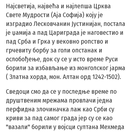
Најсветија, највећа и најлепша Црква
Свете Мудрости (Аја Софија) коју је
изградио Лесковчанин Јустинијан, постала
је џамија а пад Цариграда је наговестио и
пад Срба и Грка у вековно ропство и
грчевиту борбу за голи опстанак и
ослобођење, док су се у исто време Руси
борили за избављање из монголског јарма
( Златна хорда, мон. Алтан орд 1242-1502).
Сведоци смо да се у последње време по
друштвеним мрежама провлачи једна
перфидна злочиначка лаж као Срби су
криви за пад самог града јер су се као
"вазали" борили у војсци султана Мехмеда