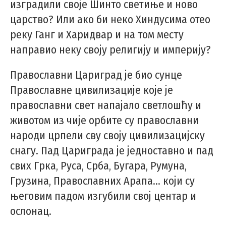
изградили своје Шинто светиње и ново
царство? Или ако би неко Хиндусима отео
реку Ганг и Харидвар и на том месту
направио неку своју религију и империју?
Православни Цариград је био сунце
Православне цивилизације које је
православни свет напајало светлошћу и
животом из чије орбите су православни
народи црпели сву своју цивилизацијску
снагу. Пад Цариграда је једноставно и пад
свих Грка, Руса, Срба, Бугара, Румуна,
Грузина, Православних Арапа… који су
његовим падом изгубили свој центар и
ослонац.