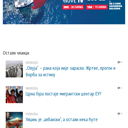
Остали чланци
04.08.2026.
0
„Олуја“ – рана која није зарасла: Жртве, прогон и
борба за истину
04.08.2026.
1
Црна Гора постаје мигрантски центар ЕУ?
03.08.2026.
5
Улцињ је „албански“, а остали нека ћуте