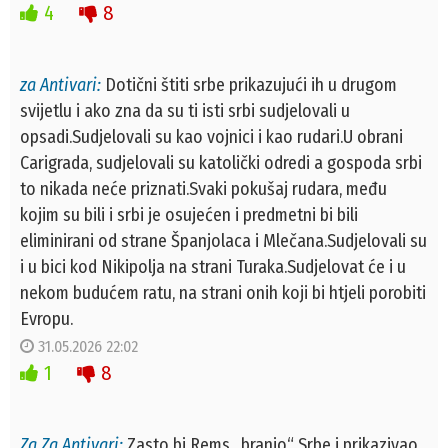
4
8
za Antivari:
Dotični štiti srbe prikazujući ih u drugom
svijetlu i ako zna da su ti isti srbi sudjelovali u
opsadi.Sudjelovali su kao vojnici i kao rudari.U obrani
Carigrada, sudjelovali su katolički odredi a gospoda srbi
to nikada neće priznati.Svaki pokušaj rudara, među
kojim su bili i srbi je osujećen i predmetni bi bili
eliminirani od strane Španjolaca i Mlečana.Sudjelovali su
i u bici kod Nikipolja na strani Turaka.Sudjelovat će i u
nekom budućem ratu, na strani onih koji bi htjeli porobiti
Evropu.
31.05.2026 22:02
1
8
Za Za Antivari:
Zasto bi Rems „branio“ Srbe i prikazivao