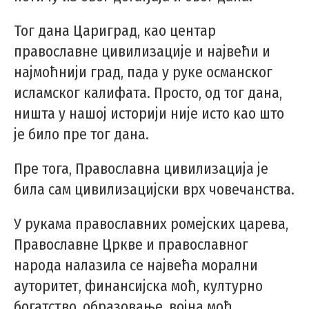
Тог дана Цариград, као центар
православне цивилизације и највећи и
најмоћнији град, пада у руке османског
исламског калифата. Просто, од тог дана,
ништа у нашој историји није исто као што
је било пре тог дана.
Пре тога, Православна цивилизација је
била сам цивилизацијски врх човечанства.
У рукама православних ромејских царева,
Православне Цркве и православног
народа налазила се највећа морални
ауторитет, финансијска моћ, културно
богатство, образовање, војна моћ,