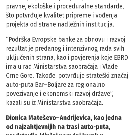
pravne, ekološke i proceduralne standarde,
što potvrđuje kvalitet pripreme i vođenja
projekta od strane nadležnih institucija.
“Podrška Evropske banke za obnovu i razvoj
rezultat je predanog i intenzivnog rada svih
uključenih strana, kao i povjerenja koje EBRD
ima u rad Ministarstva saobraćaja i Vlade
Crne Gore. Takođe, potvrđuje strateški značaj
auto-puta Bar–Boljare za regionalno
povezivanje i ekonomski razvoj države”,
kazali su iz Ministarstva saobraćaja.
Dionica Mateševo–Andrijevica, kao jedna
od najzahtjevnijih na trasi auto-puta,