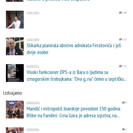
18.01.2019.
140
16.02.2019.
123
Slikarka planirala ubistvo advokata Feratovića i još
dvije osobe
02.04.2021.
121
Visoki funkcioner DPS-a iz Bara o ljudima sa
crnogorskim trobojkama: "Ova g..na" ćemo u septičku...
Izdvajamo
08.08.2026.
0
Mandić i mitropolit Joanikije povodom 150 godina
Bitke na Fundini: Crna Gora je adresa srpstva, na...
07.08.2026.
3