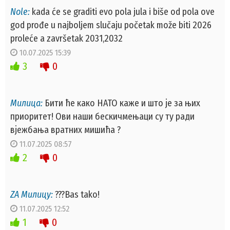
Nole:
kada će se graditi evo pola jula i biše od pola ove
god prođe u najboljem slučaju početak može biti 2026
proleće a završetak 2031,2032
10.07.2025 15:39
3
0
Милица:
Бити ће како НАТО каже и што је за њих
приоритет! Ови наши бескичмењаци су ту ради
вјежбања вратних мишића ?
11.07.2025 08:57
2
0
ZA Милицу:
???Bas tako!
11.07.2025 12:52
1
0