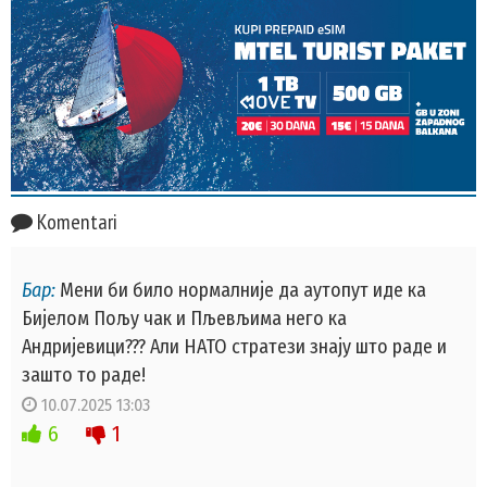
Komentari
Бар:
Мени би било нормалније да аутопут иде ка
Бијелом Пољу чак и Пљевљима него ка
Андријевици??? Али НАТО стратези знају што раде и
зашто то раде!
10.07.2025 13:03
6
1