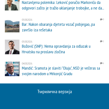
Nastavljena polemika: Leković poručio Markoviću da
odgovori zašto je tražio uklanjanje trobojke, a ne da...
05.08.2026.
0
Bar: Nakon obaranja djeteta vozač pobjegao, pa
završio iza rešetaka
05.08.2026.
1
Božović (SNP): Nema opravdanja za odlazak u
Hrvatsku na proslavu zločina
04.08.2026.
6
Mandić: Sramota je slaviti "Oluju", NSD je večeras sa
svojim narodom u Mrkonjić Gradu
Ћирилична верзија