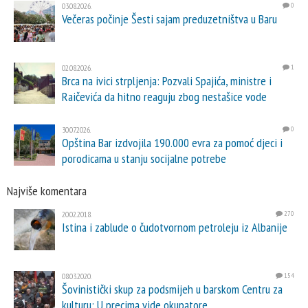
03.08.2026.
0
Večeras počinje Šesti sajam preduzetništva u Baru
02.08.2026.
1
Brca na ivici strpljenja: Pozvali Spajića, ministre i
Raičevića da hitno reaguju zbog nestašice vode
30.07.2026.
0
Opština Bar izdvojila 190.000 evra za pomoć djeci i
porodicama u stanju socijalne potrebe
Najviše komentara
20.02.2018.
270
Istina i zablude o čudotvornom petroleju iz Albanije
08.03.2020.
154
Šovinistički skup za podsmijeh u barskom Centru za
kulturu: U precima vide okupatore