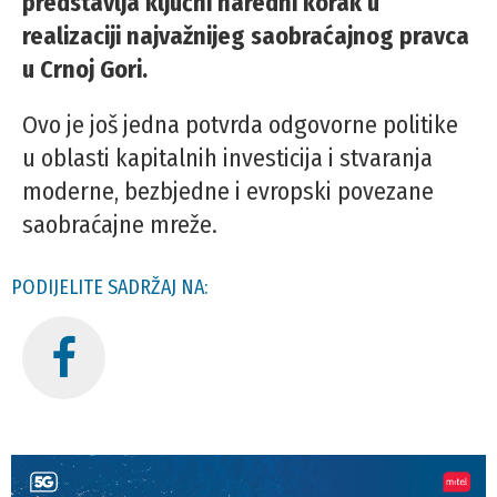
predstavlja ključni naredni korak u
realizaciji najvažnijeg saobraćajnog pravca
u Crnoj Gori.
Ovo je još jedna potvrda odgovorne politike
u oblasti kapitalnih investicija i stvaranja
moderne, bezbjedne i evropski povezane
saobraćajne mreže.
PODIJELITE SADRŽAJ NA: