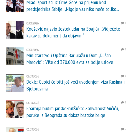
Mladi sportisti iz Crne Gore na prijemu kod
predsjednika Srbije: „Nigdje vas niko neće toliko...
07.08.2026.
2
Knežević najavio žestok udar na Spajića: „Vidjećete
kakav ću dokument da objavim“
07.08.2026.
0
Ministarstvo i Opština Bar ulažu u Dom „Dušan
Marović“ : Više od 370.000 evra za bolje uslove
06.08.2026.
3
Dokić: Gubici će biti još veći uvođenjem viza Rusima i
Bjelorusima
06.08.2026.
0
Eparhija budimljansko-nikšićka: Zahvalnost Vučiću,
poruke iz Beograda su dokaz bratske brige
05.08.2026.
6