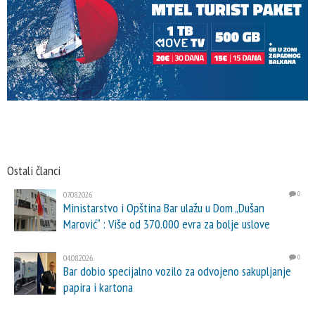
Ostali članci
07.08.2026.
0
Ministarstvo i Opština Bar ulažu u Dom „Dušan
Marović“ : Više od 370.000 evra za bolje uslove
04.08.2026.
0
Bar dobio specijalno vozilo za odvojeno sakupljanje
papira i kartona