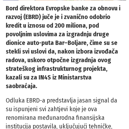
Bord direktora Evropske banke za obnovu i
razvoj (EBRD) juče je i zvanično odobrio
kredit u iznosu od 200 miliona, pod
povoljnim uslovima za izgradnju druge
dionice auto-puta Bar–Boljare, čime su se
stekli svi uslovi da, nakon izbora izvođača
radova, uskoro otpočne izgradnja ovog
strateškog infrastrukturnog projekta,
kazali su za IN4S iz Ministarstva
saobraćaja.
Odluka EBRD-a predstavlja jasan signal da
su ispunjeni svi zahtjevi koje je ova
renomirana međunarodna finansijska
institucija postavila, uključujući tehničke,