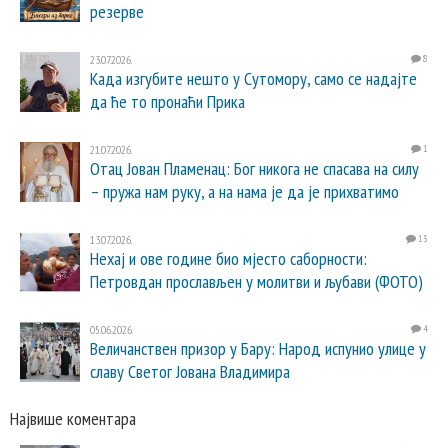
резерве
23.07.2026.
8
Када изгубите нешто у Сутомору, само се надајте
да ће то пронаћи Прика
21.07.2026.
1
Отац Јован Пламенац: Бог никога не спасава на силу
– пружа нам руку, а на нама је да је прихватимо
13.07.2026.
13
Нехај и ове године био мјесто саборности:
Петровдан прослављен у молитви и љубави (ФОТО)
05.06.2026.
4
Величанствен призор у Бару: Народ испунио улице у
славу Светог Јована Владимира
Највише коментара