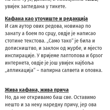
увијек загледана у тикете.
Кафана као уточиште и редакција
И сам аутор ових редова, новинар по
занату а боем по срцу, овдје је написао
стотине текстова. „Само тако“ је била и
дописништво, и заклон од журбе, и мјесто
инспирације. У вријеме лаптопова и брзог
интернета, овдје је још увијек најбоља
„апликација“ – папирна салвета и оловка.
Жива кафана, жива прича
Но, да не откривамо баш све. Оставимо
нешто и за неку наредну причу, јер ова