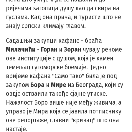
ријечима заголица душу као да свира на
гуслама. Кад она прича, и туристи што не
знају српски климају главом.
Садашњи закупци кафане - браћа
Милачићи
-
Горан
и
Зоран
чувају реноме
ове институције с душом, која је камен
темељац сутоморске боемије. Једно
вријеме кафана "Само тако" била је под
закупом
Бора
и
Мире
из Београда, који су
овдје остваили такође сјајне утиске.
Нажалост Боро више није међу живима, а
управо је Мира која се јавила потписнику
ове репортаже, главни "кривац" што она
настаје.