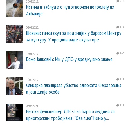
20.02.2018.
270
Истина и заблуде о чудотворном петролеју из
Албаније
08.03.2020.
154
Шовинистички скуп за подсмијех у барском Центру
за културу: У прецима виде окупаторе
18.01.2019.
140
Божо Јанковић: Ми у ДПС-у вреднујемо знање
16.02.2019.
123
Сликарка планирала убиство адвоката Фератовића
и још двије особе
02.04.2021.
121
Високи функционер ДПС-а из Бара о људима са
црногорским тробојкама: "Ова г..на" ћемо у...