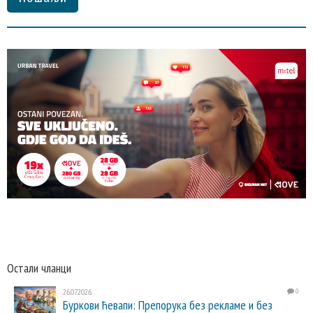
Остали чланци
26.07.2026.
0
Буркови ћевапи: Препорука без рекламе и без