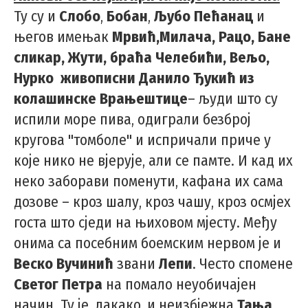
Ту су и
Слобо
,
Бобан
,
Љубо Пећанац
и
његов имењак
Мрвић,Милача, Рацо, Бане
сликар, Жути, браћа Челебићи, Вељо,
Нурко живописни Данило Ђукић из
колашинске Врањештице
– људи што су
испили море пива, одиграли безброј
кругова "томболе" и испричали приче у
које нико не вјерује, али се памте. И кад их
неко заборави поменути, кафана их сама
дозове – кроз шалу, кроз чашу, кроз осмјех
госта што сједи на њиховом мјесту. Међу
онима са посебним боемским нервом је и
Веско Вучинић
звани
Лепи
. Често спомене
Светог Петра
на помало неуобичајен
начин. Ту је, дакако, и неизбјежна
Тања
,