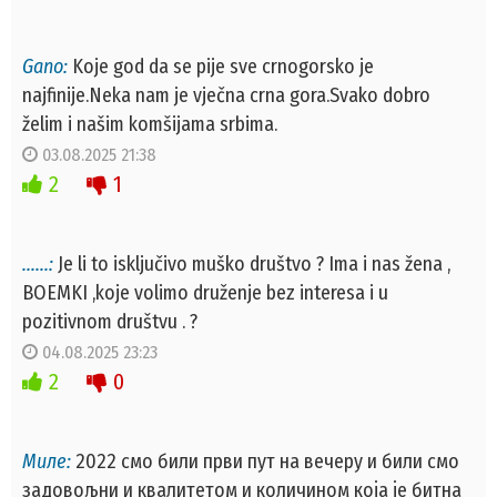
Gano:
Koje god da se pije sve crnogorsko je
najfinije.Neka nam je vječna crna gora.Svako dobro
želim i našim komšijama srbima.
03.08.2025 21:38
2
1
......:
Je li to isključivo muško društvo ? Ima i nas žena ,
BOEMKI ,koje volimo druženje bez interesa i u
pozitivnom društvu . ?
04.08.2025 23:23
2
0
Миле:
2022 смо били први пут на вечеру и били смо
задовољни и квалитетом и количином која је битна