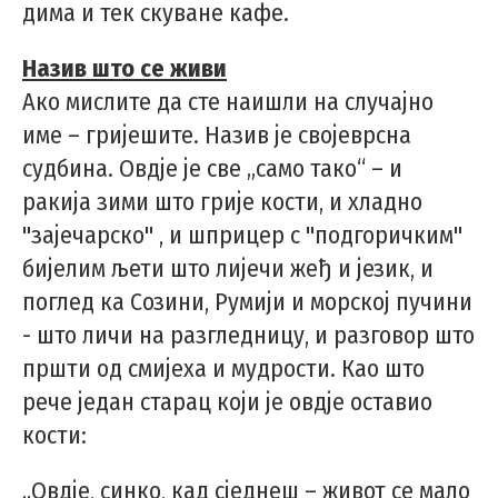
дима и тек скуване кафе.
Назив што се живи
Ако мислите да сте наишли на случајно
име – гријешите. Назив је својеврсна
судбина. Овдје је све „само тако“ – и
ракија зими што грије кости, и хладно
"зајечарско" , и шприцер с "подгоричким"
бијелим љети што лијечи жеђ и језик, и
поглед ка Созини, Румији и морској пучини
- што личи на разгледницу, и разговор што
пршти од смијеха и мудрости. Као што
рече један старац који је овдје оставио
кости:
„Овдје, синко, кад сједнеш – живот се мало