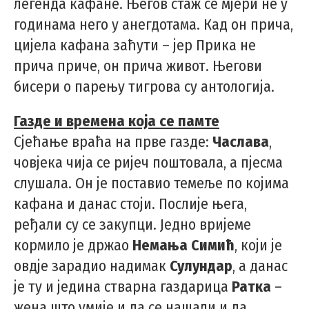
легенда кафане. Његов стаж се мјери не у
годинама него у анегдотама. Кад он прича,
цијела кафана заћути – јер Прика не
прича приче, он прича живот. Његови
бисери о парењу тигрова су антологија.
Газде и времена која се памте
Сјећање враћа на прве газде:
Часлава
,
човјека чија се ријеч поштовала, а пјесма
слушала. Он је поставио темеље по којима
кафана и данас стоји. Послије њега,
ређали су се закупци. Једно вријеме
кормило је држао
Немања Симић
, који је
овдје зарадио надимак
Сулундар
, а данас
је ту и једина стварна газдарица
Ратка
–
жена што умије и да се нашали и да