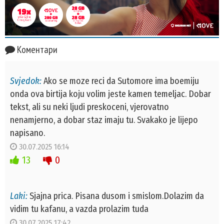
Коментари
Svjedok:
Ako se moze reci da Sutomore ima boemiju
onda ova birtija koju volim jeste kamen temeljac. Dobar
tekst, ali su neki ljudi preskoceni, vjerovatno
nenamjerno, a dobar staz imaju tu. Svakako je lijepo
napisano.
30.07.2025 16:14
13
0
Laki:
Sjajna prica. Pisana dusom i smislom.Dolazim da
vidim tu kafanu, a vazda prolazim tuda
30.07.2025 17:42