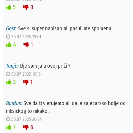
5
0
Gost:
Sve si super napisao ali pasulj me spomenu
30.07.2025 19:01
4
1
Tanja:
Dje sam ja u ovoj priči ?
30.07.2025 19:15
3
1
Burdus:
Sve da ti vjerujemo ali da je zajecarsko bolje od
niksickog to nikako .
30.07.2025 20:24
7
6