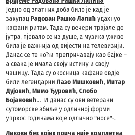
Вријеме Радована Рашка Лалића
Једно од златних доба било је кад је
закупац
Радован Рашко Лалић
удахнуо
кафани ритам. Тада су вечери трајале до
јутра, пјевало се из душе, а музика уживо
била је важнија од вијести на телевизији.
Данас се те ноћи препричавају као бајке –
а свака је имала своју истину и своју
чашицу. Тада су окосница кафане овдје
били легендарни
Лазо Мишковић, Митар
Дујовић, Мимо Ђуровић, Слобо
Бојановић
... И данас су ови ветерани
сутоморске збиље у одличној форми
упркос годинама које одлично "носе"-.
Ликови без којих прича није комплетна