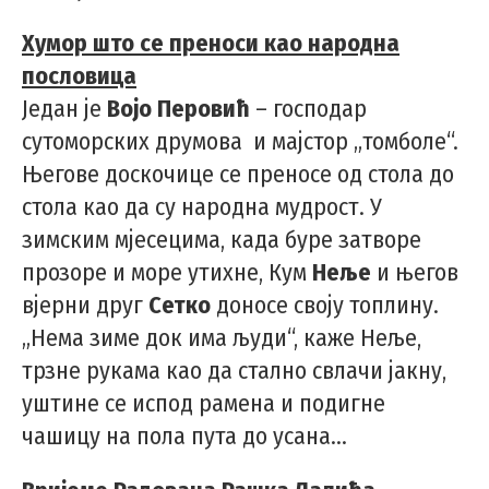
Хумор што се преноси као народна
пословица
Један је
Војо Перовић
– господар
сутоморских друмова и мајстор „томболе“.
Његове доскочице се преносе од стола до
стола као да су народна мудрост. У
зимским мјесецима, када буре затворе
прозоре и море утихне, Кум
Неље
и његов
вјерни друг
Сетко
доносе своју топлину.
„Нема зиме док има људи“, каже Неље,
трзне рукама као да стално свлачи јакну,
уштине се испод рамена и подигне
чашицу на пола пута до усана...