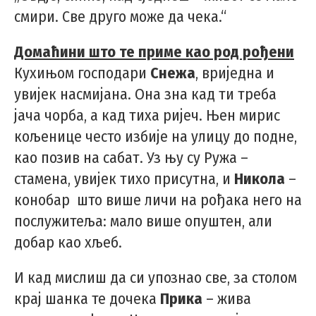
смири. Све друго може да чека.“
Домаћини што те приме као род рођени
Кухињом господари
Снежа
, вриједна и
увијек насмијана. Она зна кад ти треба
јача чорба, а кад тиха ријеч. Њен мирис
кољенице често избије на улицу до подне,
као позив на сабат. Уз њу су Ружа –
стамена, увијек тихо присутна, и
Никола
–
конобар што више личи на рођака него на
послужитеља: мало више опуштен, али
добар као хљеб.
И кад мислиш да си упознао све, за столом
крај шанка те дочека
Прика
– жива