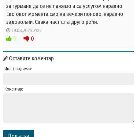
за гурмане да се не лажемо и са услугом наравно.
Ево овог момента смо на вечери поново, наравно
задовољни. Свака част шта друго рећи.
19.08.2025 21:12
1
0
Оставите коментар
Име / надимак:
Коментар:
Пошаљи