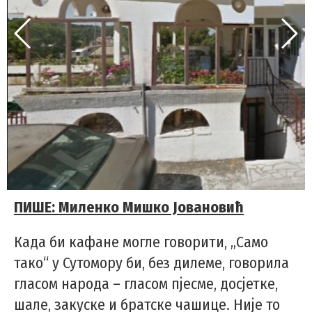
ПИШЕ: Миленко Мишко Јовановић
Када би кафане могле говорити, „Само
тако“ у Сутомору би, без дилеме, говорила
гласом народа – гласом пјесме, досјетке,
шале, закуске и братске чашице. Није то