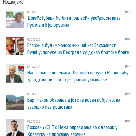
Издвајамо
06.08.2026.
1
Докић: Губици ће бити још већи увођењем виза
Русима и Бјелорусима
06.08.2026.
0
Епархија будимљанско-никшићка: Захвалност
Вучићу, поруке из Београда су доказ братске бриге
05.08.2026.
5
Настављена полемика: Лековић поручио Марковићу
да одговори зашто је тражио уклањање...
05.08.2026.
0
Бар: Након обарања дјетета возач побјегао, па
завршио иза решетака
05.08.2026.
0
Божовић (СНП): Нема оправдања за одлазак у
Хрватску на прославу злочина