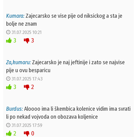
Kumara:
Zajecarsko se vise pije od niksickog a sta je
bolje ne znam
31.07.2025 10:21
3
3
Za,kumaru:
Zajecarsko je naj jeftinije i zato se najvise
pije u ovu besparicu
31.07.2025 17:43
3
2
Burdus:
Aloooo ima li škembica kolenice vidim ima svrati
li po nekad vojvoda on obozava koljenice
31.07.2025 17:59
2
0