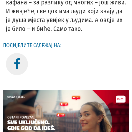
кафана – за разлику од многих – још живи.
И живјеће, све док има људи који знају да
је душа мјеста увијек у људима. А овдје их
је било – и биће. Само тако.
ПОДИЈЕЛИТЕ САДРЖАЈ НА: