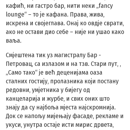
кафић, ни гастро бар, нити неки „fancy
lounge“ – то је кафана. Права, жива,
искрена и својеглава. Онај ко овдје сврати,
ако не остави дио себе – није ни ушао како
ваља.
Смјештена тик уз магистралу Бар -
Петровац, са излазом и на тзв. Стари пут, ,
„Само тако“ је већ деценијама оаза
сталних гостију, пролазника који постану
редовни, умјетника у бијегу од
канцеларија и журбе, и свих оних што
знају да су најбоља мјеста најскромнија.
Док се напољу мијењају фасаде, рекламе и
укуси, унутра остаје исти мирис дрвета,