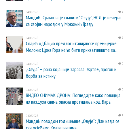
04.08.2026.
6
Мандић: Срамота је славити "Олују", НСД је вечерас
са својим народом у Мркоњић Граду
04.08.2026.
2
Спајић одбацио предлог италијанске премијерке
Мелони: Црна Гора неће бити прихватилиште за...
04.08.2026.
0
„Олуја“ – рана која није зарасла: Жртве, прогон и
борба за истину
04.08.2026.
0
ВИДЕО СНИМАК ДРОНА: Погледајте како полиција
из ваздуха снима опасна претицања код Бара
04.08.2026.
1
Мандић поводом годишњице „Олује“: Дан када се
сви осјећамо Крајишницима