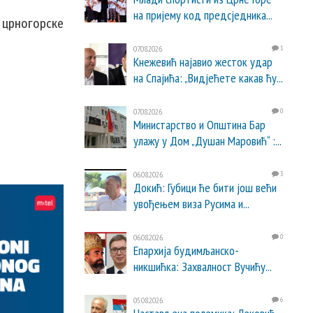
на пријему код предсједника...
у црногорске
07.08.2026.
1
Кнежевић најавио жесток удар
на Спајића: „Видјећете какав ћу...
07.08.2026.
0
Министарство и Општина Бар
улажу у Дом „Душан Маровић“ :...
06.08.2026.
3
Докић: Губици ће бити још већи
увођењем виза Русима и...
06.08.2026.
0
Епархија будимљанско-
никшићка: Захвалност Вучићу...
05.08.2026.
6