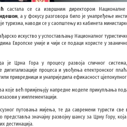
ић
састала се са извршним директором Националне 
ендешом
, а у фокусу разговора било је унапређење инст
је туризма, наводи се у саопштењу из кабинета министарк
 мађарско искуство у успостављању Националног туристичк
има Европске уније и чији се подаци користе у званично
 да је Црна Гора у процесу развоја сличног систем
не дигитализације процеса и увођења електронског плаћ
ретили привредници и унаприједила ефикасност цјелокупног
ава које већ примјењују напредне моделе прикупљања под
 изазови у имплементацији.
ксузног путовања мијења, те да савремени туристи све 
о представља значајну развојну шансу за Црну Гору, која
их дестинација.