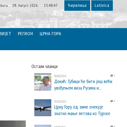
убота 08. Август 2026. 15:48:48
Ћирилица
Latinica
ВИЈЕТ
РЕГИОН
ЦРНА ГОРА
Остали чланци
06.08.2026.
3
Докић: Губици ће бити још већи
увођењем виза Русима и...
05.08.2026.
4
Црну Гору од зиме очекује
знатно мање летова из Турске
04.08.2026.
0