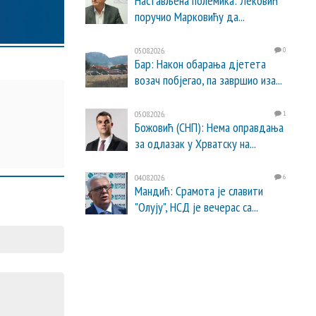
Настављена полемика: Лековић
поручио Марковићу да...
05.08.2026.
0
Бар: Након обарања дјетета
возач побјегао, па завршио иза...
05.08.2026.
1
Божовић (СНП): Нема оправдања
за одлазак у Хрватску на...
04.08.2026.
6
Мандић: Срамота је славити
"Олују", НСД је вечерас са...