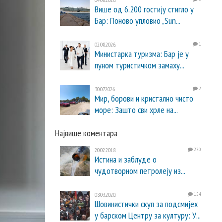
Више од 6.200 гостију стигло у
Бар: Поново упловио „Sun...
02.08.2026.
1
Министарка туризма: Бар је у
пуном туристичком замаху...
30.07.2026.
2
Мир, борови и кристално чисто
море: Зашто сви хрле на...
Највише коментара
20.02.2018.
270
Истина и заблуде о
чудотворном петролеју из...
08.03.2020.
154
Шовинистички скуп за подсмијех
у барском Центру за културу: У...