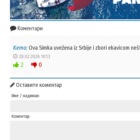
Коментари
Kemo:
Ova Simka uvežena iz Srbije i zbori ekavicom nešt
28.02.2026 10:13
2
0
Оставите коментар
Име / надимак:
Коментар: