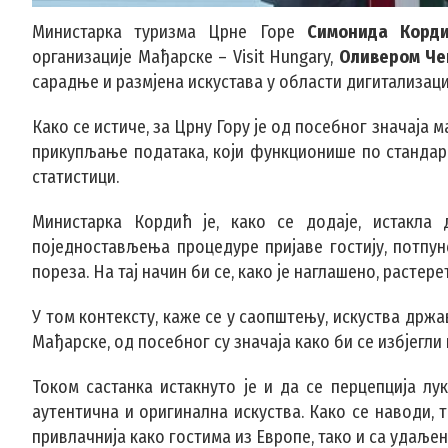
Министарка туризма Црне Горе
Симонида Корд
организације Мађарске – Visit Hungary,
Оливером Ч
сарадње и размјена искустава у области дигитализаци
Како се истиче, за Црну Гору је од посебног значаја
прикупљање података, који функционише по стандард
статистици.
Министарка Кордић је, како се додаје, истакла
поједностављења процедуре пријаве гостију, потпу
пореза. На тај начин би се, како је наглашено, расте
У том контексту, каже се у саопштењу, искуства држ
Мађарске, од посебног су значаја како би се избјегли
Током састанка истакнуто је и да се перцепција лу
аутентична и оригинална искуства. Како се наводи, т
привлачнија како гостима из Европе, тако и са удаљен