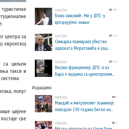
туристичке
18.01.2019.
140
Божо Јанковић: Ми у ДПС-у
итуционалне
вреднујемо знање
е.
ог центра за
16.02.2019.
123
Сликарка планирала убиство
ј европској
адвоката Фератовића и још...
02.04.2021.
121
а, са циљем
Високи функционер ДПС-а из
ања такси и
Бара о људима са црногорским...
 система.
Издвајамо
атака, попут
08.08.2026.
0
Мандић и митрополит Јоаникије
поводом 150 година Битке на...
више цијене
 постаје све
07.08.2026.
2
Млади спортисти из Црне Горе