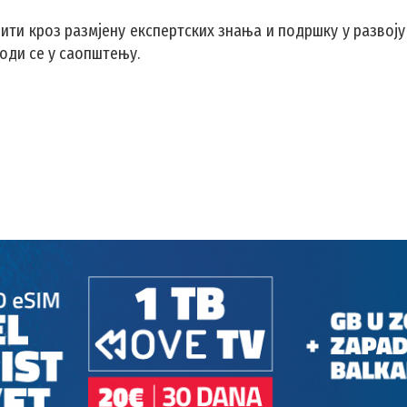
вити кроз размјену експертских знања и подршку у развој
оди се у саопштењу.