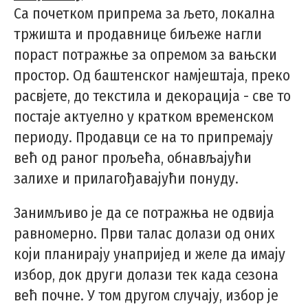
Са почетком припрема за љето, локална
тржишта и продавнице биљеже нагли
пораст потражње за опремом за вањски
простор. Од баштенског намјештаја, преко
расвјете, до текстила и декорација - све то
постаје актуелно у кратком временском
периоду. Продавци се на то припремају
већ од раног прољећа, обнављајући
залихе и прилагођавајући понуду.
Занимљиво је да се потражња не одвија
равномерно. Први талас долази од оних
који планирају унапријед и желе да имају
избор, док други долази тек када сезона
већ почне. У том другом случају, избор је