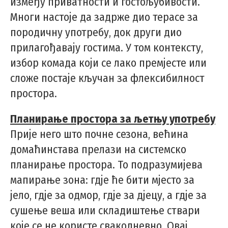
између приватности и гостољубивости.
Многи настоје да задрже дио терасе за
породичну употребу, док други дио
прилагођавају гостима. У том контексту,
избор комада који се лако премјесте или
сложе постаје кључан за флексибилност
простора.
Планирање простора за љетњу употребу
Прије него што почне сезона, већина
домаћинстава прелази на системско
планирање простора. То подразумијева
мапирање зона: гдје ће бити мјесто за
јело, гдје за одмор, гдје за дјецу, а гдје за
сушење веша или складиштење ствари
које се не користе свакодневно. Овај