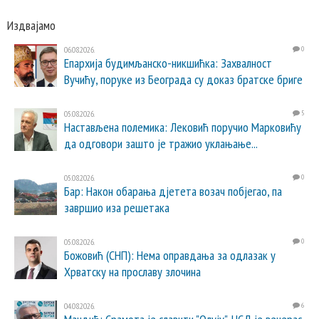
Издвајамо
06.08.2026.
0
Епархија будимљанско-никшићка: Захвалност
Вучићу, поруке из Београда су доказ братске бриге
05.08.2026.
5
Настављена полемика: Лековић поручио Марковићу
да одговори зашто је тражио уклањање...
05.08.2026.
0
Бар: Након обарања дјетета возач побјегао, па
завршио иза решетака
05.08.2026.
0
Божовић (СНП): Нема оправдања за одлазак у
Хрватску на прославу злочина
04.08.2026.
6