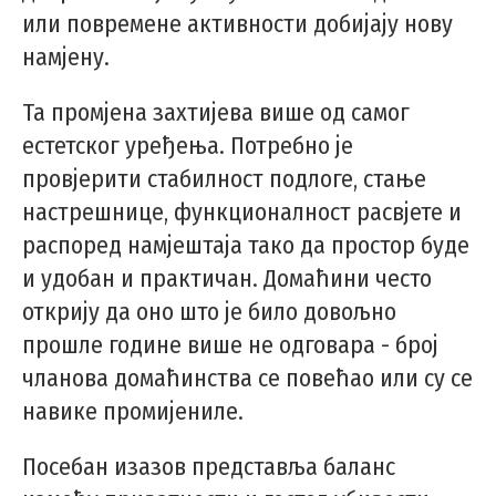
или повремене активности добијају нову
намјену.
Та промјена захтијева више од самог
естетског уређења. Потребно је
провјерити стабилност подлоге, стање
настрешнице, функционалност расвјете и
распоред намјештаја тако да простор буде
и удобан и практичан. Домаћини често
открију да оно што је било довољно
прошле године више не одговара - број
чланова домаћинства се повећао или су се
навике промијениле.
Посебан изазов представља баланс