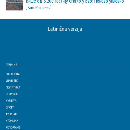
Више од 6.200 гостију стигло у Бар: Поново упловио
„Sun Princess“
Latinična verzija
РУБРИКЕ
НАСЛОВНА
ДРУШТВО
ПОЛИТИКА
КОЛУМНЕ
КУЛТУРА
СПОРТ
ТУРИЗАМ
ХРОНИКА
РЕПОРТАЖЕ