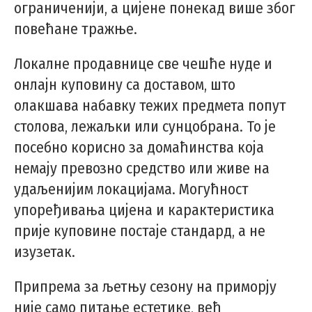
ограниченији, а цијене понекад више због
повећане тражње.
Локалне продавнице све чешће нуде и
онлајн куповину са доставом, што
олакшава набавку тежих предмета попут
столова, лежаљки или сунцобрана. То је
посебно корисно за домаћинства која
немају превозно средство или живе на
удаљенијим локацијама. Могућност
упоређивања цијена и карактеристика
прије куповине постаје стандард, а не
изузетак.
Припрема за љетњу сезону на приморју
није само питање естетике, већ