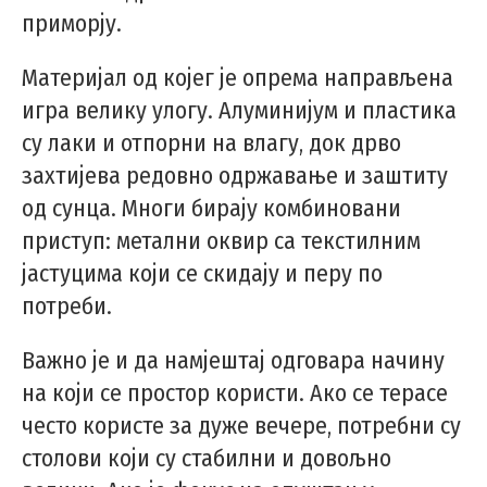
приморју.
Материјал од којег је опрема направљена
игра велику улогу. Алуминијум и пластика
су лаки и отпорни на влагу, док дрво
захтијева редовно одржавање и заштиту
од сунца. Многи бирају комбиновани
приступ: метални оквир са текстилним
јастуцима који се скидају и перу по
потреби.
Важно је и да намјештај одговара начину
на који се простор користи. Ако се терасе
често користе за дуже вечере, потребни су
столови који су стабилни и довољно