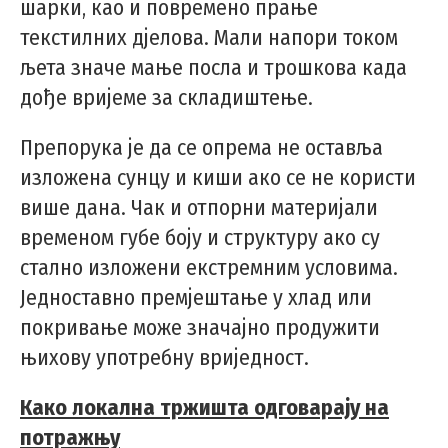
шарки, као и повремено прање
текстилних дјелова. Мали напори током
љета значе мање посла и трошкова када
дође вријеме за складиштење.
Препорука је да се опрема не оставља
изложена сунцу и киши ако се не користи
више дана. Чак и отпорни материјали
временом губе боју и структуру ако су
стално изложени екстремним условима.
Једноставно премјештање у хлад или
покривање може значајно продужити
њихову употребну вриједност.
Како локална тржишта одговарају на
потражњу