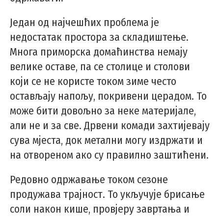
Један од најчешћих проблема је
недостатак простора за складиштење.
Многа приморска домаћинства немају
велике оставе, па се столице и столови
који се не користе током зиме често
остављају напољу, покривени церадом. То
може бити довољно за неке материјале,
али не и за све. Дрвени комади захтијевају
сува мјеста, док метални могу издржати и
на отвореном ако су правилно заштићени.
Редовно одржавање током сезоне
продужава трајност. То укључује брисање
соли након кише, провјеру завртања и