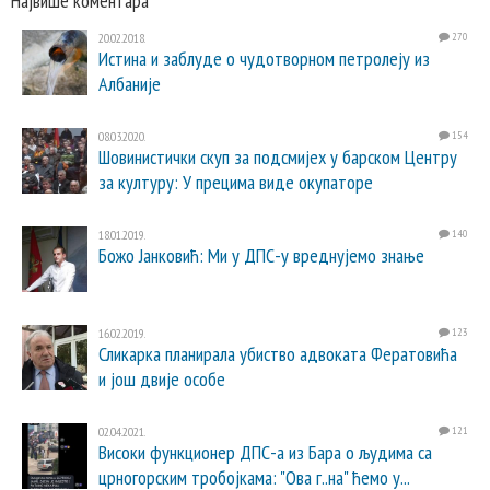
Највише коментара
20.02.2018.
270
Истина и заблуде о чудотворном петролеју из
Албаније
08.03.2020.
154
Шовинистички скуп за подсмијех у барском Центру
за културу: У прецима виде окупаторе
18.01.2019.
140
Божо Јанковић: Ми у ДПС-у вреднујемо знање
16.02.2019.
123
Сликарка планирала убиство адвоката Фератовића
и још двије особе
02.04.2021.
121
Високи функционер ДПС-а из Бара о људима са
црногорским тробојкама: "Ова г..на" ћемо у...