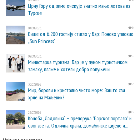
Црну Гору од зиме очекује знатно мање летова из
Турске
04.08.2026.
0
Више од 6.200 гостију стигло у Бар: Поново упловио
„Sun Princess“
02.08.2026.
1
Министарка туризма: Бар је у пуном туристичком
замаху, плаже и хотели добро попуњени
30.07.2026.
2
Мир, борови и кристално чисто море: Зашто сви
хрле на Маљевик?
29.07.2026.
3
Коноба „Ладовина“ – препорука "Барског портала" и
овог љета: Одлична храна, домаћинске цијене и...