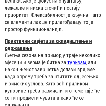
велики. Ако је фокус на опуштању,
лежаљке и ниски сточићи постају
приоритет. Флексибилност је кључна - што
се елементи лакше прилагођавају, то је
простор функционалнији.
Практични савјети за складиштење и
одржавање
Љетња сезона на приморју траје неколико
мјесеци и веома је битна за
туризам
, али
након њеног завршетка долази вријеме
када опрему треба заштитити од јесењих
и зимских услова. Зато већ приликом
куповине треба размислити о томе гдје ће
се ти предмети чувати и како ће се
одржавати.