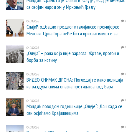
Мандић: Срамота је славити "Олују", НСД је вечерас
са својим народом у Мркоњић Граду
04.08.2026.
2
Спајић одбацио предлог италијанске премијерке
Мелони: Црна Гора неће бити прихватилиште за...
04.08.2026.
0
„Олуја“ – рана која није зарасла: Жртве, прогон и
борба за истину
04.08.2026.
0
ВИДЕО СНИМАК ДРОНА: Погледајте како полиција
из ваздуха снима опасна претицања код Бара
04.08.2026.
1
Мандић поводом годишњице „Олује“: Дан када се
сви осјећамо Крајишницима
04.08.2026.
0