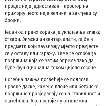
процес није једноставан - простор на
приморју често није велики, а захтјеви су
бројни.
Један од првих корака је уклањање вишка
ствари. Зимски инвентар, алати, гајбе и
предмети који заузимају мјесто премјесте
се у оставу или гаражу. Тиме се ослобађа
површина која се затим опрема тако да
буде функционална током цијеле сезоне.
Посебна пажња посвећује се подлози.
Дрвене даске, камене плоче или бетонске
површине провјеравају се на стабилност и
оштећења. Ако постоје пукотине или