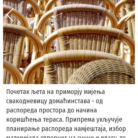
Почетак љета на приморју мијења
свакодневицу домаћинстава - од
распореда простора до начина
коришћења тераса. Припрема укључује
планирање распореда намјештаја, избор
материјала отпорног на сунце и влагу, те