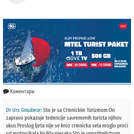
Коментари
Dr Urs Graubear:
Sto je sa Crmnickim Turizmom.On
zapravo pokazuje tedencije savremenih turista njihov
ukus.Proslog ljeta nije se kroz crmnicka sela moglo proci
od motorcikala bicikla pjesaka.Sto je ugostiteljstvom