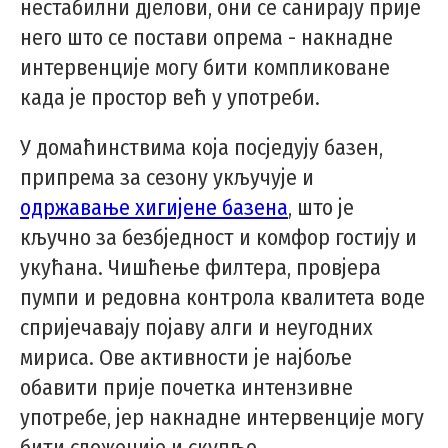
нестабилни дјелови, они се санирају прије
него што се постави опрема - накнадне
интервенције могу бити компликоване
када је простор већ у употреби.
У домаћинствима која посједују базен,
припрема за сезону укључује и
одржавање хигијене базена
, што је
кључно за безбједност и комфор гостију и
укућана. Чишћење филтера, провјера
пумпи и редовна контрола квалитета воде
спријечавају појаву алги и неугодних
мириса. Ове активности је најбоље
обавити прије почетка интензивне
употребе, јер накнадне интервенције могу
бити сложеније и скупље.