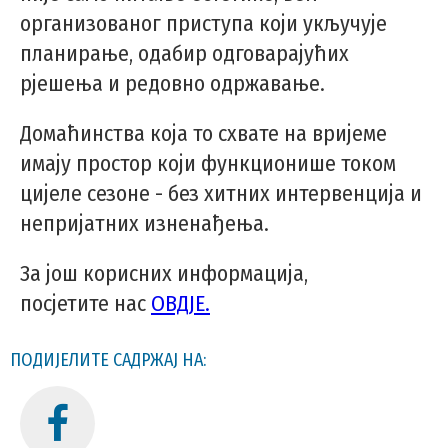
организованог приступа који укључује
планирање, одабир одговарајућих
рјешења и редовно одржавање.
Домаћинства која то схвате на вријеме
имају простор који функционише током
цијеле сезоне - без хитних интервенција и
непријатних изненађења.
За још корисних информација,
посјетите нас
ОВДЈЕ.
ПОДИЈЕЛИТЕ САДРЖАЈ НА: