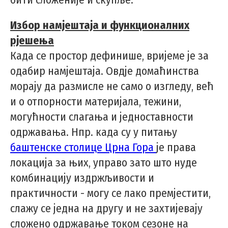
Избор намјештаја и функционалних
рјешења
Када се простор дефинише, вријеме је за
одабир намјештаја. Овдје домаћинства
морају да размисле не само о изгледу, већ
и о отпорности материјала, тежини,
могућности слагања и једноставности
одржавања. Нпр. када су у питању
баштенске столице Црна Гора
је права
локација за њих, управо зато што нуде
комбинацију издржљивости и
практичности - могу се лако премјестити,
слажу се једна на другу и не захтијевају
сложено одржавање током сезоне на