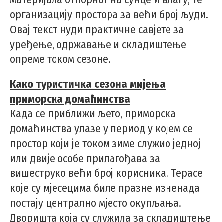
организацију простора за већи број људи.
Овај текст нуди практичне савјете за
уређење, одржавање и складиштење
опреме током сезоне.
Како туристичка сезона мијења
приморска домаћинства
Када се приближи љето, приморска
домаћинства улазе у период у којем се
простор који је током зиме служио једној
или двије особе прилагођава за
вишеструко већи број корисника. Терасе
које су мјесецима биле празне изненада
постају централно мјесто окупљања.
Дворишта која су служила за складиштење