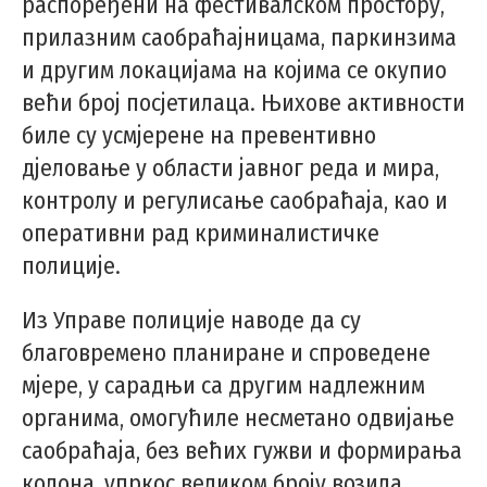
распоређени на фестивалском простору,
прилазним саобраћајницама, паркинзима
и другим локацијама на којима се окупио
већи број посјетилаца. Њихове активности
биле су усмјерене на превентивно
дјеловање у области јавног реда и мира,
контролу и регулисање саобраћаја, као и
оперативни рад криминалистичке
полиције.
Из Управе полиције наводе да су
благовремено планиране и спроведене
мјере, у сарадњи са другим надлежним
органима, омогућиле несметано одвијање
саобраћаја, без већих гужви и формирања
колона, упркос великом броју возила,