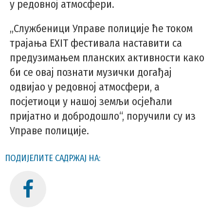
у редовној атмосфери.
„Службеници Управе полиције ће током
трајања EXIT фестивала наставити са
предузимањем планских активности како
би се овај познати музички догађај
одвијао у редовној атмосфери, а
посјетиоци у нашој земљи осјећали
пријатно и добродошло“, поручили су из
Управе полиције.
ПОДИЈЕЛИТЕ САДРЖАЈ НА: