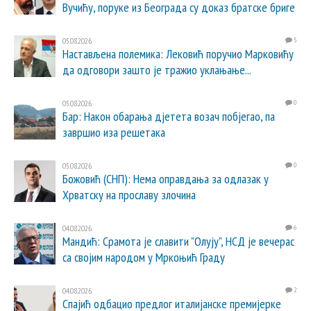
Вучићу, поруке из Београда су доказ братске бриге
05.08.2026.
5
Настављена полемика: Лековић поручио Марковићу
да одговори зашто је тражио уклањање...
05.08.2026.
0
Бар: Након обарања дјетета возач побјегао, па
завршио иза решетака
05.08.2026.
0
Божовић (СНП): Нема оправдања за одлазак у
Хрватску на прославу злочина
04.08.2026.
6
Мандић: Срамота је славити "Олују", НСД је вечерас
са својим народом у Мркоњић Граду
04.08.2026.
2
Спајић одбацио предлог италијанске премијерке