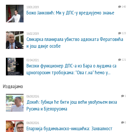
18.01.2019.
140
Божо Јанковић: Ми у ДПС-у вреднујемо знање
16.02.2019.
123
Сликарка планирала убиство адвоката Фератовића
и још двије особе
02.04.2021.
121
Високи функционер ДПС-а из Бара о људима са
црногорским тробојкама: "Ова г..на" ћемо у...
Издвајамо
06.08.2026.
1
Докић: Губици ће бити још већи увођењем виза
Русима и Бјелорусима
06.08.2026.
0
Епархија будимљанско-никшићка: Захвалност