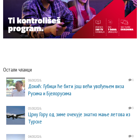
Остали чланци
06.08.2026.
1
Докић: Губици ће бити још већи увођењем виза
Русима и Бјелорусима
05.08.2026.
3
Црну Гору од зиме очекује знатно мање летова из
Турске
04.08.2026.
0