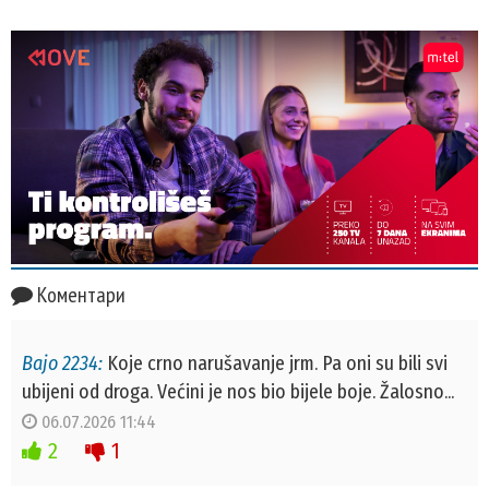
Коментари
Bajo 2234:
Koje crno narušavanje jrm. Pa oni su bili svi
ubijeni od droga. Većini je nos bio bijele boje. Žalosno...
06.07.2026 11:44
2
1