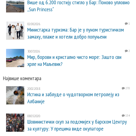
Више од 6.200 гостију стигло у Бар: Поново упловио
„Sun Princess“
02.08.2026.
1
Министарка туризма: Бар је у пуном туристичком
замаху, плаже и хотели добро попуњени
30.07.2026.
2
Мир, борови и кристално чисто море: Зашто сви
хрле на Маљевик?
Највише коментара
20.02.2018.
270
Истина и заблуде о чудотворном петролеју из
Албаније
08.03.2020.
154
Шовинистички скуп за подсмијех у барском Центру
за културу: У прецима виде окупаторе