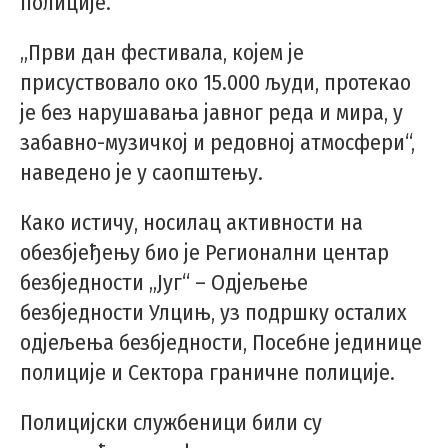
полиције.
„Први дан фестивала, којем је
присуствовало око 15.000 људи, протекао
је без нарушавања јавног реда и мира, у
забавно-музичкој и редовној атмосфери“,
наведено је у саопштењу.
Како истичу, носилац активности на
обезбјеђењу био је Регионални центар
безбједности „Југ“ – Одјељење
безбједности Улцињ, уз подршку осталих
одјељења безбједности, Посебне јединице
полиције и Сектора граничне полиције.
Полицијски службеници били су