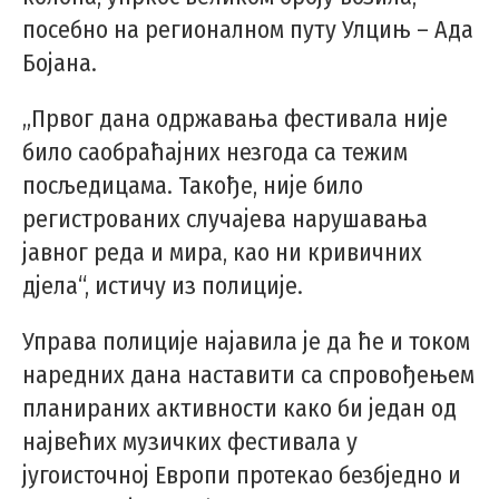
посебно на регионалном путу Улцињ – Ада
Бојана.
„Првог дана одржавања фестивала није
било саобраћајних незгода са тежим
посљедицама. Такође, није било
регистрованих случајева нарушавања
јавног реда и мира, као ни кривичних
дјела“, истичу из полиције.
Управа полиције најавила је да ће и током
наредних дана наставити са спровођењем
планираних активности како би један од
највећих музичких фестивала у
југоисточној Европи протекао безбједно и