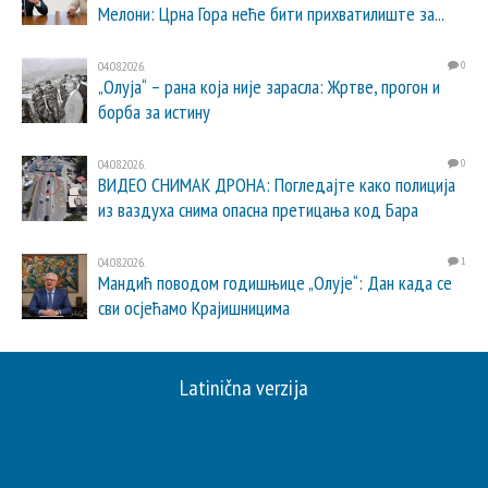
Мелони: Црна Гора неће бити прихватилиште за...
04.08.2026.
0
„Олуја“ – рана која није зарасла: Жртве, прогон и
борба за истину
04.08.2026.
0
ВИДЕО СНИМАК ДРОНА: Погледајте како полиција
из ваздуха снима опасна претицања код Бара
04.08.2026.
1
Мандић поводом годишњице „Олује“: Дан када се
сви осјећамо Крајишницима
Latinična verzija