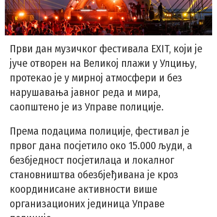
Први дан музичког фестивала EXIT, који је
јуче отворен на Великој плажи у Улцињу,
протекао је у мирној атмосфери и без
нарушавања јавног реда и мира,
саопштено је из Управе полиције.
Према подацима полиције, фестивал је
првог дана посјетило око 15.000 људи, а
безбједност посјетилаца и локалног
становништва обезбјеђивана је кроз
координисане активности више
организационих јединица Управе