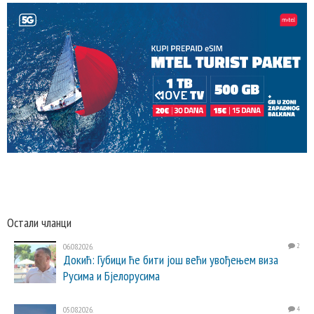
Остали чланци
06.08.2026.
2
Докић: Губици ће бити још већи увођењем виза
Русима и Бјелорусима
05.08.2026.
4