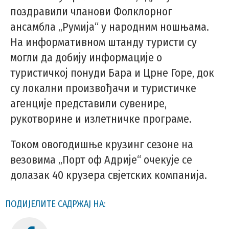
поздравили чланови Фолклорног
ансамбла „Румија“ у народним ношњама.
На информативном штанду туристи су
могли да добију информације о
туристичкој понуди Бара и Црне Горе, док
су локални произвођачи и туристичке
агенције представили сувенире,
рукотворине и излетничке програме.
Током овогодишње крузинг сезоне на
везовима „Порт оф Адрије“ очекује се
долазак 40 крузера свјетских компанија.
ПОДИЈЕЛИТЕ САДРЖАЈ НА: