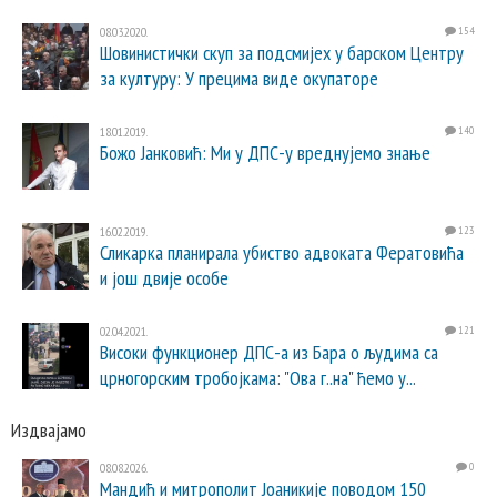
08.03.2020.
154
Шовинистички скуп за подсмијех у барском Центру
за културу: У прецима виде окупаторе
18.01.2019.
140
Божо Јанковић: Ми у ДПС-у вреднујемо знање
16.02.2019.
123
Сликарка планирала убиство адвоката Фератовића
и још двије особе
02.04.2021.
121
Високи функционер ДПС-а из Бара о људима са
црногорским тробојкама: "Ова г..на" ћемо у...
Издвајамо
08.08.2026.
0
Мандић и митрополит Јоаникије поводом 150