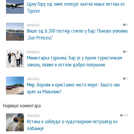
Црну Гору од зиме очекује знатно мање летова из
Турске
04.08.2026.
0
Више од 6.200 гостију стигло у Бар: Поново упловио
„Sun Princess“
02.08.2026.
1
Министарка туризма: Бар је у пуном туристичком
замаху, плаже и хотели добро попуњени
30.07.2026.
2
Мир, борови и кристално чисто море: Зашто сви
хрле на Маљевик?
Највише коментара
20.02.2018.
270
Истина и заблуде о чудотворном петролеју из
Албаније