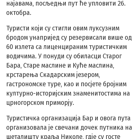
најавама, посљедњи пут ће упловити 26.
октобра.
Туристи који су стигли овим луксузним
бродом унапријед су резервисали више од
60 излета са лиценцираним туристичким
водичима. У понуди су обиласци Старог
Бара, Старе маслине и Куће маслина,
крстарења Скадарским језером,
гастрономске туре, као и посјете бројним
културно-историјским знаменитостима на
црногорском приморју.
Туристичка организација Бар и овога пута
организовала је свечани дочек путника на
шеталишту краља Николе, гдје су госте