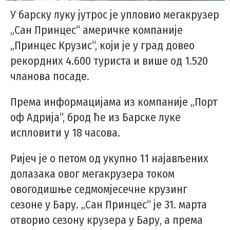
У барску луку јутрос је упловио мегакрузер
„Сан Принцес“ америчке компаније
„Принцес Крузис“, који је у град довео
рекордних 4.600 туриста и више од 1.520
чланова посаде.
Према информацијама из компаније „Порт
оф Адрија“, брод ће из Барске луке
испловити у 18 часова.
Ријеч је о петом од укупно 11 најављених
долазака овог мегакрузера током
овогодишње седмомјесечне крузинг
сезоне у Бару. „Сан Принцес“ је 31. марта
отворио сезону крузера у Бару, а према