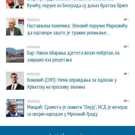
Вучићу, поруке из Београда су доказ братске бриге
05.08.2026.
6
Настављена полемика: Лековић поручио Марковићу
да одговори зашто је тражио уклањање...
05.08.2026.
0
Бар: Након обарања дјетета возач побјегао, па
завршио иза решетака
05.08.2026.
1
Божовић (СНП): Нема оправдања за одлазак у
Хрватску на прославу злочина
04.08.2026.
6
Мандић: Срамота је славити "Олују", НСД је вечерас
са својим народом у Мркоњић Граду