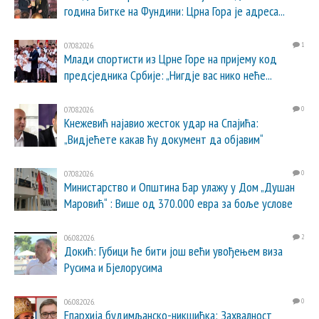
година Битке на Фундини: Црна Гора је адреса...
07.08.2026.
1
Млади спортисти из Црне Горе на пријему код
предсједника Србије: „Нигдје вас нико неће...
07.08.2026.
0
Кнежевић најавио жесток удар на Спајића:
„Видјећете какав ћу документ да објавим“
07.08.2026.
0
Министарство и Општина Бар улажу у Дом „Душан
Маровић“ : Више од 370.000 евра за боље услове
06.08.2026.
2
Докић: Губици ће бити још већи увођењем виза
Русима и Бјелорусима
06.08.2026.
0
Епархија будимљанско-никшићка: Захвалност