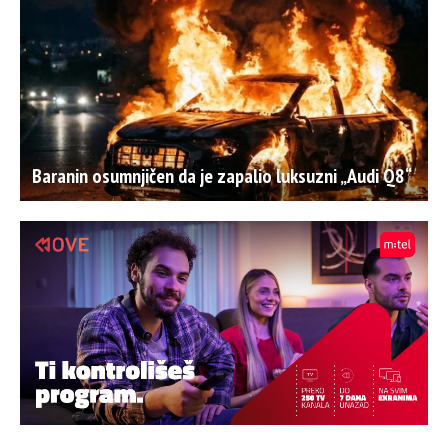
Baranin osumnjičen da je zapalio luksuzni „Audi Q8“