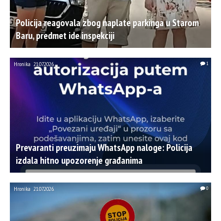
Policija reagovala zbog naplate parkinga u Starom
Baru, predmet ide inspekciji
Hronika
21.07.2026.
1
Prevaranti preuzimaju WhatsApp naloge: Policija
izdala hitno upozorenje građanima
Hronika
21.07.2026.
0