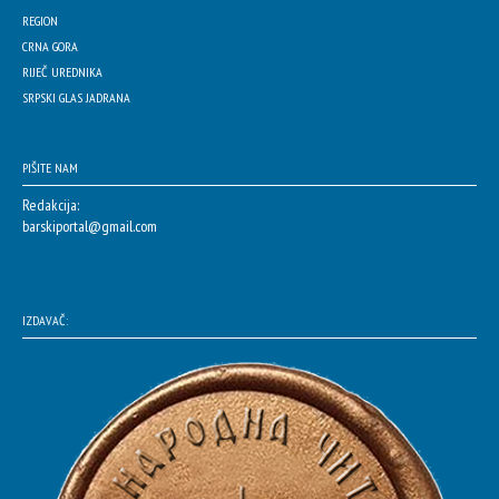
REGION
CRNA GORA
RIJEČ UREDNIKA
SRPSKI GLAS JADRANA
PIŠITE NAM
Redakcija:
barskiportal@gmail.com
IZDAVAČ: