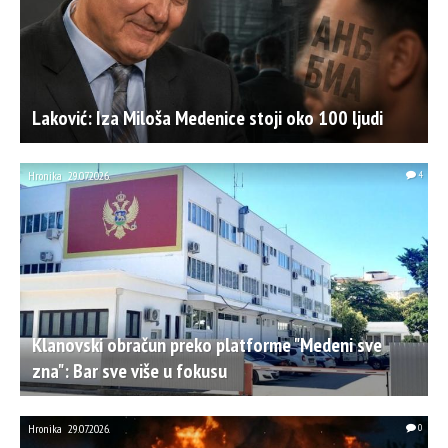
Laković: Iza Miloša Medenice stoji oko 100 ljudi
Hronika
29.07.2026.
4
Klanovski obračun preko platforme "Medeni sve
zna": Bar sve više u fokusu
Hronika
29.07.2026.
0