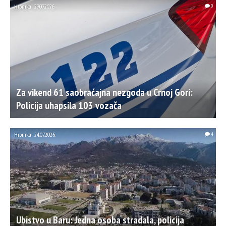
Hronika
27.07.2026.
0
Za vikend 61 saobraćajna nezgoda u Crnoj Gori:
Policija uhapsila 103 vozača
Hronika
24.07.2026.
4
Ubistvo u Baru: Jedna osoba stradala, policija