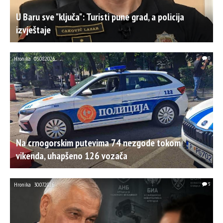
U Baru sve "ključa": Turisti pune grad, a policija
izvještaje
Hronika
03.08.2026.
0
Na crnogorskim putevima 74 nezgode tokom
vikenda, uhapšeno 126 vozača
Hronika
30.07.2026.
5