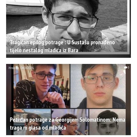
Tragičan epilog potrage : U Sustašu pronađeno
tijelo nestalog mladića iz Bara
Hronika
04.08.2026.
0
Peti dan potrage za Georgijem Solomatinom: Nema
traga ni glasa od mladića