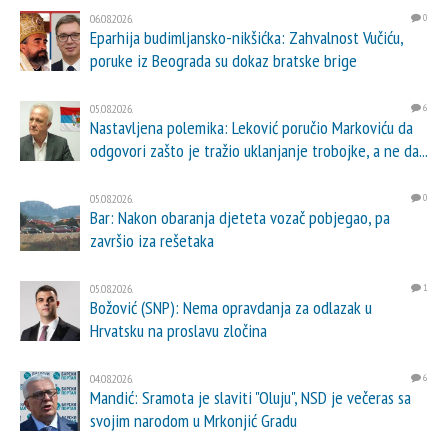
06.08.2026.
0
Eparhija budimljansko-nikšićka: Zahvalnost Vučiću,
poruke iz Beograda su dokaz bratske brige
05.08.2026.
6
Nastavljena polemika: Leković poručio Markoviću da
odgovori zašto je tražio uklanjanje trobojke, a ne da...
05.08.2026.
0
Bar: Nakon obaranja djeteta vozač pobjegao, pa
završio iza rešetaka
05.08.2026.
1
Božović (SNP): Nema opravdanja za odlazak u
Hrvatsku na proslavu zločina
04.08.2026.
6
Mandić: Sramota je slaviti "Oluju", NSD je večeras sa
svojim narodom u Mrkonjić Gradu