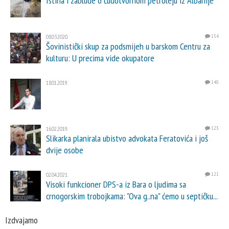
Istina i zablude o čudotvornom petroleju iz Albanije
08.03.2020.
154
Šovinistički skup za podsmijeh u barskom Centru za
kulturu: U precima vide okupatore
18.01.2019.
140
16.02.2019.
123
Slikarka planirala ubistvo advokata Feratovića i još
dvije osobe
02.04.2021.
121
Visoki funkcioner DPS-a iz Bara o ljudima sa
crnogorskim trobojkama: "Ova g..na" ćemo u septičku...
Izdvajamo