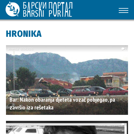
HRONIKA
Hronika
05.08.2026.
0
Bar: Nakon obaranja djeteta vozač pobjegao, pa
završio iza rešetaka
Hronika
04.08.2026.
0