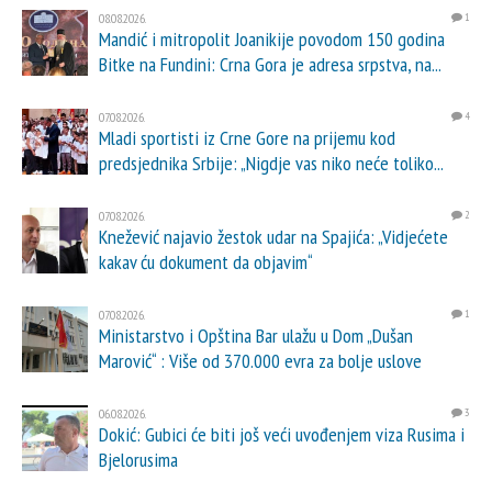
08.08.2026.
1
Mandić i mitropolit Joanikije povodom 150 godina
Bitke na Fundini: Crna Gora je adresa srpstva, na...
07.08.2026.
4
Mladi sportisti iz Crne Gore na prijemu kod
predsjednika Srbije: „Nigdje vas niko neće toliko...
07.08.2026.
2
Knežević najavio žestok udar na Spajića: „Vidjećete
kakav ću dokument da objavim“
07.08.2026.
1
Ministarstvo i Opština Bar ulažu u Dom „Dušan
Marović“ : Više od 370.000 evra za bolje uslove
06.08.2026.
3
Dokić: Gubici će biti još veći uvođenjem viza Rusima i
Bjelorusima