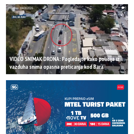
Hronika
04.08.2026.
0
VIDEO SNIMAK DRONA: Pogledajte kako policija iz
vazduha snima opasna preticanja kod Bara