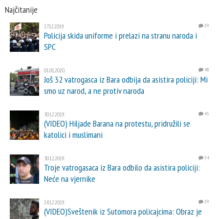
Najčitanije
27.12.2019.
39
Policija skida uniforme i prelazi na stranu naroda i
SPC
01.01.2020.
48
Još 32 vatrogasca iz Bara odbija da asistira policiji: Mi
smo uz narod, a ne protiv naroda
30.12.2019.
45
(VIDEO) Hiljade Barana na protestu, pridružili se
katolici i muslimani
30.12.2019.
54
Troje vatrogasaca iz Bara odbilo da asistira policiji:
Neće na vjernike
28.12.2019.
39
(VIDEO)Sveštenik iz Sutomora policajcima: Obraz je