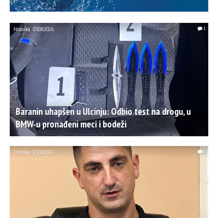
Hronika
03.08.2026.
1
Baranin uhapšen u Ulcinju: Odbio test na drogu, u
BMW-u pronađeni meci i bodeži
Hronika
03.08.2026.
6