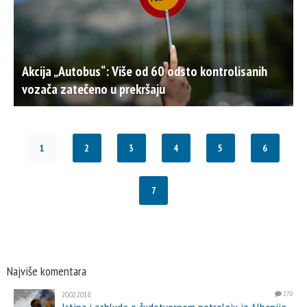
Akcija „Autobus“: Više od 60 odsto kontrolisanih
vozača zatečeno u prekršaju
1
2
3
4
5
6
7
Najviše komentara
20.02.2018.
270