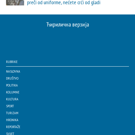
preči od uniforme, nećete crći od gladi
Ћирилична верзија
RUBRIKE
NASLOVNA
DRUŠTVO
POLITIKA
KOLUMNE
KULTURA
SPORT
TURIZAM
HRONIKA
REPORTAŽE
SVIJET