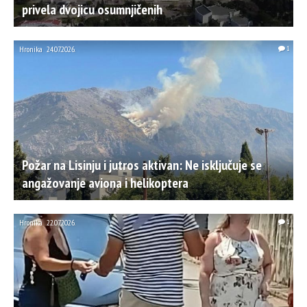
privela dvojicu osumnjičenih
Hronika
24.07.2026.
1
Požar na Lisinju i jutros aktivan: Ne isključuje se
angažovanje aviona i helikoptera
Hronika
22.07.2026.
1