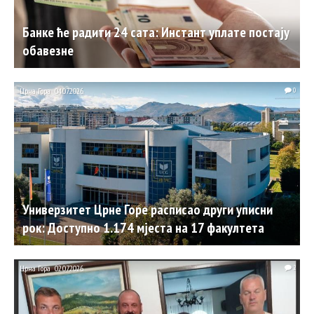
Банке ће радити 24 сата: Инстант уплате постају
обавезне
Црна Гора
04.07.2026.
0
Универзитет Црне Горе расписао други уписни
рок: Доступно 1.174 мјеста на 17 факултета
Црна Гора
02.07.2026.
2