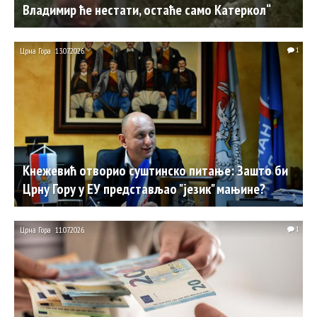
Владимир ће нестати, остаће само Катеркол“
Црна Гора
13.07.2026.
1
Кнежевић отворио суштинско питање: Зашто би
Црну Гору у ЕУ представљао "језик" мањине?
Црна Гора
11.07.2026.
1