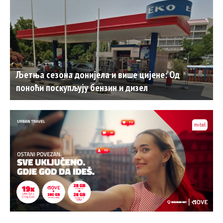
Љетња сезона донијела и више цијене: Од
поноћи поскупљују бензин и дизел