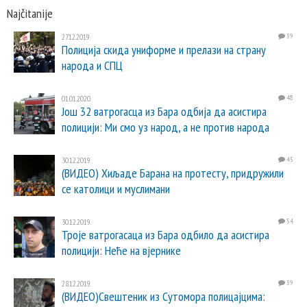
Najčitanije
27.12.2019.
39
Полиција скида униформе и прелази на страну
народа и СПЦ
01.01.2020.
48
Још 32 ватрогасца из Бара одбија да асистира
полицији: Ми смо уз народ, а не против народа
30.12.2019.
45
(ВИДЕО) Хиљаде Барана на протесту, придружили
се католици и муслимани
30.12.2019.
54
Троје ватрогасаца из Бара одбило да асистира
полицији: Неће на вјернике
28.12.2019.
39
(ВИДЕО)Свештеник из Сутомора полицајцима: