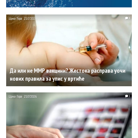
Црна Гора
21.07.2026.
4
Да или не ММР вакцини? Жестока расправа уочи
нових правила за упис у вртиће
Црна Гора
21.07.2026.
1