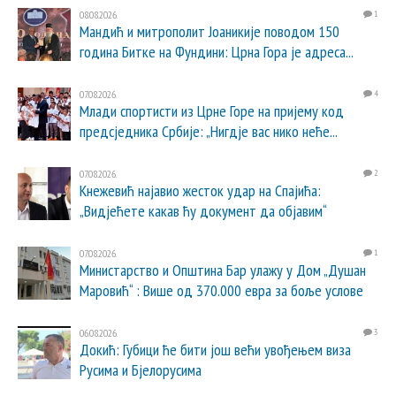
08.08.2026.
1
Мандић и митрополит Јоаникије поводом 150
година Битке на Фундини: Црна Гора је адреса...
07.08.2026.
4
Млади спортисти из Црне Горе на пријему код
предсједника Србије: „Нигдје вас нико неће...
07.08.2026.
2
Кнежевић најавио жесток удар на Спајића:
„Видјећете какав ћу документ да објавим“
07.08.2026.
1
Министарство и Општина Бар улажу у Дом „Душан
Маровић“ : Више од 370.000 евра за боље услове
06.08.2026.
3
Докић: Губици ће бити још већи увођењем виза
Русима и Бјелорусима