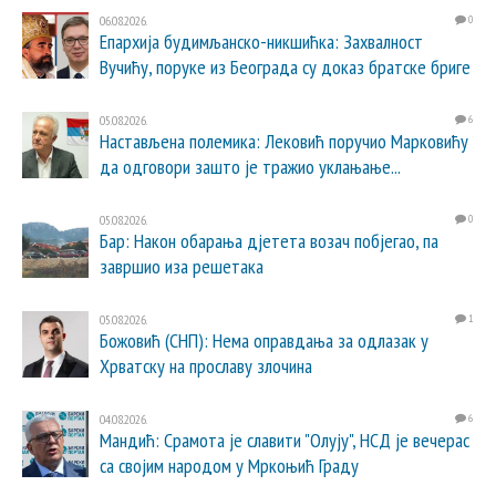
06.08.2026.
0
Епархија будимљанско-никшићка: Захвалност
Вучићу, поруке из Београда су доказ братске бриге
05.08.2026.
6
Настављена полемика: Лековић поручио Марковићу
да одговори зашто је тражио уклањање...
05.08.2026.
0
Бар: Након обарања дјетета возач побјегао, па
завршио иза решетака
05.08.2026.
1
Божовић (СНП): Нема оправдања за одлазак у
Хрватску на прославу злочина
04.08.2026.
6
Мандић: Срамота је славити "Олују", НСД је вечерас
са својим народом у Мркоњић Граду