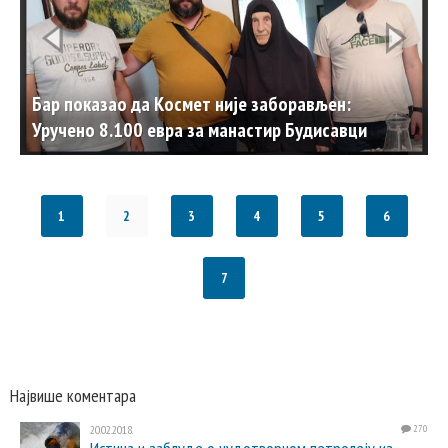
Бар показао да Космет није заборављен:
Уручено 8.100 евра за манастир Будисавци
1
2
3
4
5
6
7
Највише коментара
20.02.2018.
270