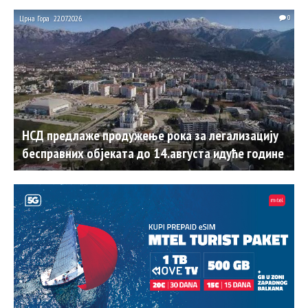
Црна Гора
22.07.2026.
0
НСД предлаже продужење рока за легализацију
бесправних објеката до 14.августа идуће године