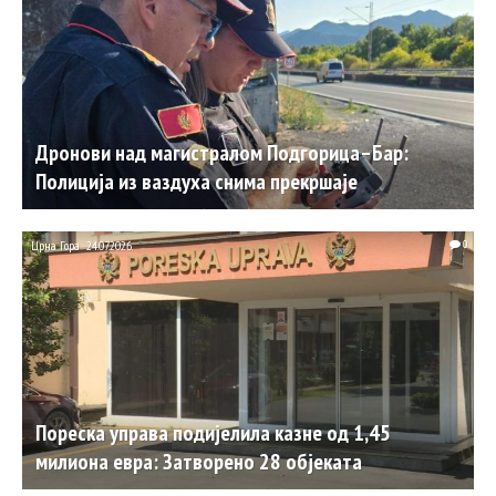
Дронови над магистралом Подгорица–Бар:
Полиција из ваздуха снима прекршаје
Црна Гора
24.07.2026.
0
Пореска управа подијелила казне од 1,45
милиона евра: Затворено 28 објеката