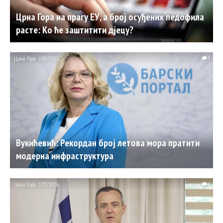
Црна Гора на прагу ЕУ, а број осуђених педофила
расте: Ко ће заштитити дјецу?
Црна Гора
18.07.2026.
0
Вукићевић: Рекордан број летова мора пратити
модерна инфраструктура
Црна Гора
17.07.2026.
0