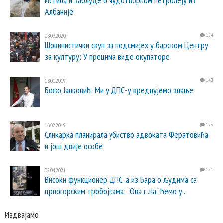
Истина и заблуде о чудотворном петролеју из
Албаније
08.03.2020.
154
Шовинистички скуп за подсмијех у барском Центру
за културу: У прецима виде окупаторе
18.01.2019.
140
Божо Јанковић: Ми у ДПС-у вреднујемо знање
16.02.2019.
123
Сликарка планирала убиство адвоката Фератовића
и још двије особе
02.04.2021.
121
Високи функционер ДПС-а из Бара о људима са
црногорским тробојкама: "Ова г..на" ћемо у...
Издвајамо