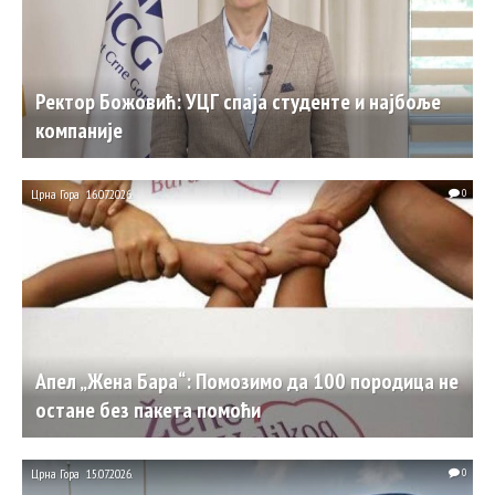
Ректор Божовић: УЦГ спаја студенте и најбоље
компаније
Црна Гора
16.07.2026.
0
Апел „Жена Бара“: Помозимо да 100 породица не
остане без пакета помоћи
Црна Гора
15.07.2026.
0