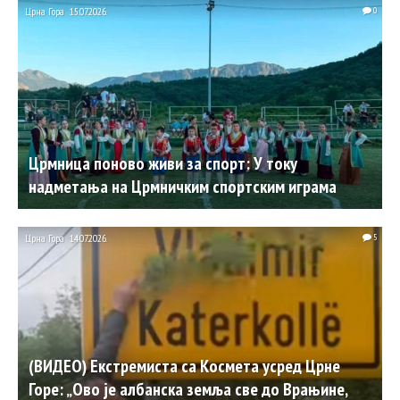
Црна Гора
15.07.2026.
0
Црмница поново живи за спорт: У току
надметања на Црмничким спортским играма
Црна Гора
14.07.2026.
5
(ВИДЕО) Екстремиста са Космета усред Црне
Горе: „Ово је албанска земља све до Врањине,