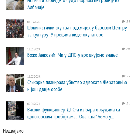
Истина и заблуде о чудотворном петролеју из
Албаније
08.03.2020.
154
Шовинистички скуп за подсмијех у барском Центру
за културу: У прецима виде окупаторе
18.01.2019.
140
Божо Јанковић: Ми у ДПС-у вреднујемо знање
16.02.2019.
123
Сликарка планирала убиство адвоката Фератовића
и још двије особе
02.04.2021.
121
Високи функционер ДПС-а из Бара о људима са
црногорским тробојкама: "Ова г..на" ћемо у...
Издвајамо