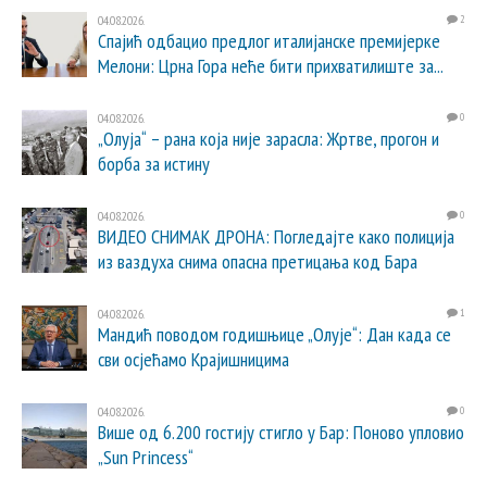
04.08.2026.
2
Спајић одбацио предлог италијанске премијерке
Мелони: Црна Гора неће бити прихватилиште за...
04.08.2026.
0
„Олуја“ – рана која није зарасла: Жртве, прогон и
борба за истину
04.08.2026.
0
ВИДЕО СНИМАК ДРОНА: Погледајте како полиција
из ваздуха снима опасна претицања код Бара
04.08.2026.
1
Мандић поводом годишњице „Олује“: Дан када се
сви осјећамо Крајишницима
04.08.2026.
0
Више од 6.200 гостију стигло у Бар: Поново упловио
„Sun Princess“