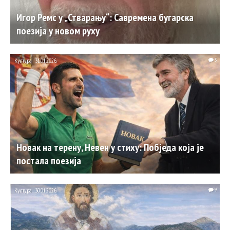
Игор Ремс у „Стварању“: Савремена бугарска
поезија у новом руху
Култура
31.01.2026.
3
Новак на терену, Невен у стиху: Побједа која је
постала поезија
Култура
30.01.2026.
9