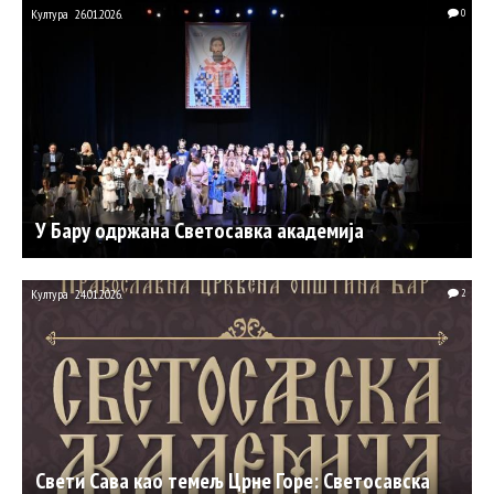
Култура
26.01.2026.
0
У Бару одржана Светосавка академија
Култура
24.01.2026.
2
Свети Сава као темељ Црне Горе: Светосавска