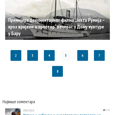
Премијера документарног филма „Јахта Румија –
кроз вријеме и простор“ вечерас у Дому културе
у Бару
2
3
4
5
6
7
8
Највише коментара
20.02.2018.
270