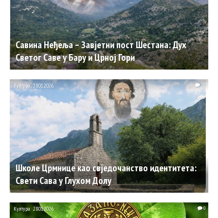
Савина Нeђeља – Завјетни пост Шестана: Дух
Светог Саве у Бару и Црној Гори
Култура
28.01.2026.
10
Школе Црмнице као свједочанство идентитета:
Свети Сава у Глухом Долу
Култура
28.01.2026.
0