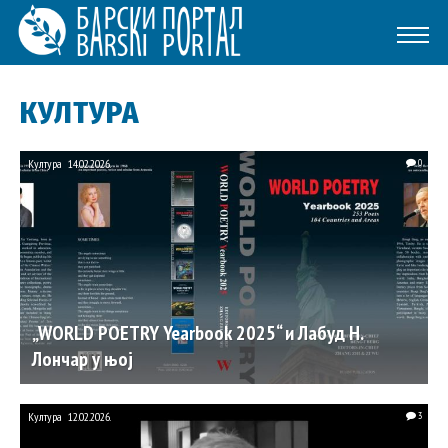
КУЛТУРА
Култура
14.02.2026.
0
„WORLD POETRY Yearbook 2025“ и Лабуд Н.
Лончар у њој
Култура
12.02.2026.
3