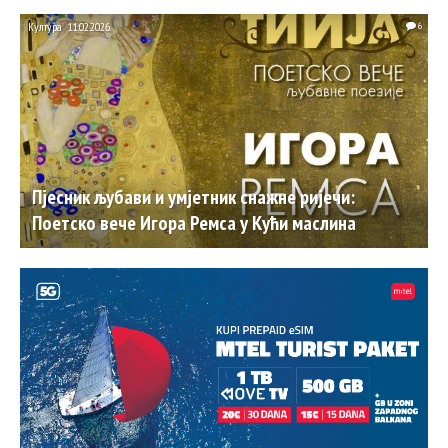
Култура
11.02.2026.
6
Пјесник љубави и умјетник снажне ријечи:
Поетско вече Игора Ремса у Кући маслина