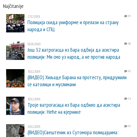
Najčitanije
27.12.2019.
39
Полиција скида униформе и прелази на страну
народа и СПЦ
01.01.2020.
48
Још 32 ватрогасца из Бара одбија да асистира
полицији: Ми смо уз народ, а не против народа
30.12.2019.
45
(ВИДЕО) Хиљаде Барана на протесту, придружили
се католици и муслимани
30.12.2019.
54
Троје ватрогасаца из Бара одбило да асистира
полицији: Неће на вјернике
28.12.2019.
39
(ВИДЕО)Свештеник из Сутомора полицајцима: