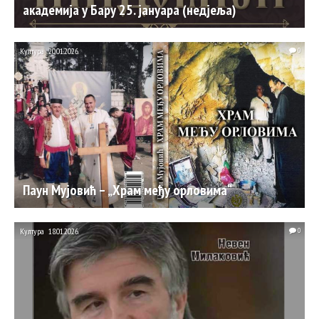
академија у Бару 25. јануара (недјеља)
Култура
20.01.2026.
0
Паун Мујовић – „Храм међу орловима“
Култура
18.01.2026.
0