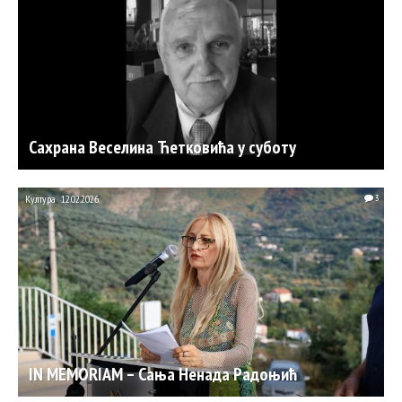
Сахрана Веселина Ћетковића у суботу
Култура
12.02.2026.
3
IN MEMORIAM – Сања Ненада Радоњић