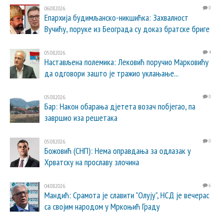
06.08.2026.
0
Епархија будимљанско-никшићка: Захвалност
Вучићу, поруке из Београда су доказ братске бриге
05.08.2026.
4
Настављена полемика: Лековић поручио Марковићу
да одговори зашто је тражио уклањање...
05.08.2026.
0
Бар: Након обарања дјетета возач побјегао, па
завршио иза решетака
05.08.2026.
0
Божовић (СНП): Нема оправдања за одлазак у
Хрватску на прославу злочина
04.08.2026.
6
Мандић: Срамота је славити "Олују", НСД је вечерас
са својим народом у Мркоњић Граду