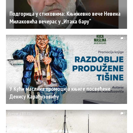
Подгорица у стиховима: Књижевно вече Невена
Милаковића вечерас у „Итака бару“
Култура
16.01.2026.
1
У Кући маслина промоција књиге посвећене
Денису Карађузовићу
Култура
13.01.2026.
0