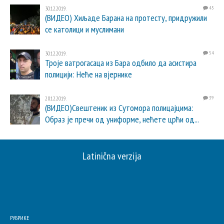
30.12.2019.
45
(ВИДЕО) Хиљаде Барана на протесту, придружили
се католици и муслимани
30.12.2019.
54
Троје ватрогасаца из Бара одбило да асистира
полицији: Неће на вјернике
28.12.2019.
39
(ВИДЕО)Свештеник из Сутомора полицајцима:
Образ је пречи од униформе, нећете црћи од...
Latinična verzija
РУБРИКЕ