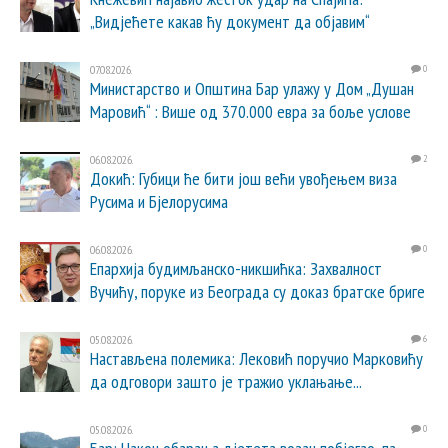
„Видјећете какав ћу документ да објавим“
07.08.2026.
0
Министарство и Општина Бар улажу у Дом „Душан
Маровић“ : Више од 370.000 евра за боље услове
06.08.2026.
2
Докић: Губици ће бити још већи увођењем виза
Русима и Бјелорусима
06.08.2026.
0
Епархија будимљанско-никшићка: Захвалност
Вучићу, поруке из Београда су доказ братске бриге
05.08.2026.
6
Настављена полемика: Лековић поручио Марковићу
да одговори зашто је тражио уклањање...
05.08.2026.
0