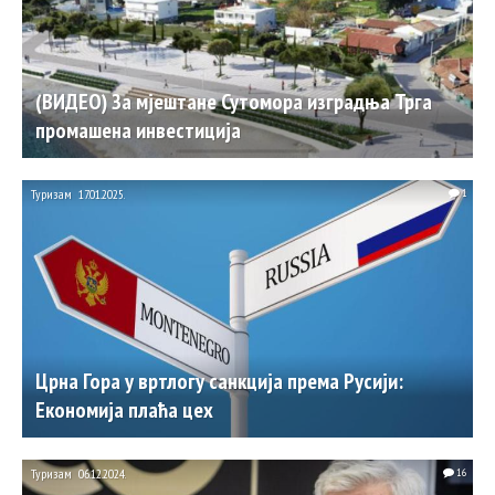
(ВИДЕО) За мјештане Сутомора изградња Трга
промашена инвестиција
Туризам
17.01.2025.
1
Црна Гора у вртлогу санкција према Русији:
Економија плаћа цех
Туризам
06.12.2024.
16