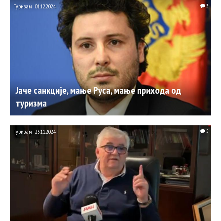
Туризам
01.12.2024.
3
Јаче санкције, мање Руса, мање прихода од
туризма
Туризам
25.11.2024.
5