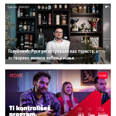
Туризам
20.04.2025.
0
Голубовић: Русе регистровали као туристе, а
остварено милион ноћења мање