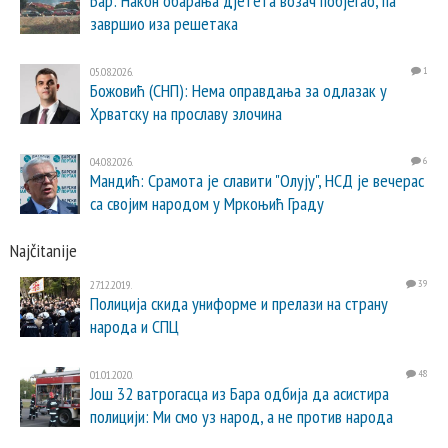
Бар: Након обарања дјетета возач побјегао, па
завршио иза решетака
05.08.2026.
1
Божовић (СНП): Нема оправдања за одлазак у
Хрватску на прославу злочина
04.08.2026.
6
Мандић: Срамота је славити "Олују", НСД је вечерас
са својим народом у Мркоњић Граду
Najčitanije
27.12.2019.
39
Полиција скида униформе и прелази на страну
народа и СПЦ
01.01.2020.
48
Још 32 ватрогасца из Бара одбија да асистира
полицији: Ми смо уз народ, а не против народа