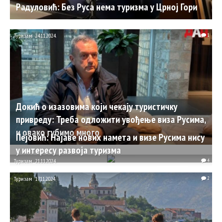
Радуловић: Без Руса нема туризма у Црној Гори
Туризам
24.11.2024.
1
Докић о изазовима који чекају туристичку
привреду: Треба одложити увођење виза Русима,
и овако губимо много
Пејовић: Најаве нових намета и визе Русима нису
у интересу развоја туризма
Туризам
21.11.2024.
4
Туризам
17.11.2024.
2