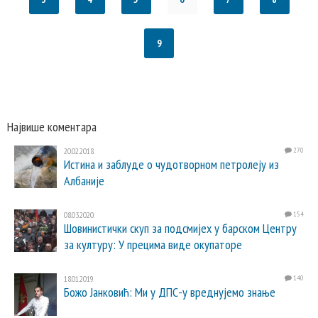
9
Највише коментара
20.02.2018.
270
Истина и заблуде о чудотворном петролеју из
Албаније
08.03.2020.
154
Шовинистички скуп за подсмијех у барском Центру
за културу: У прецима виде окупаторе
18.01.2019.
140
Божо Јанковић: Ми у ДПС-у вреднујемо знање