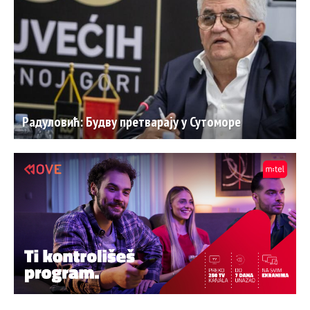
Радуловић: Будву претварају у Сутоморе