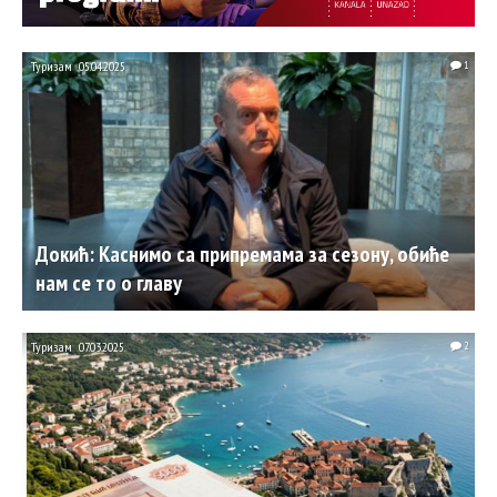
Туризам
05.04.2025.
1
​Докић: Каснимо са припремама за сезону, обиће
нам се то о главу
Туризам
07.03.2025.
2