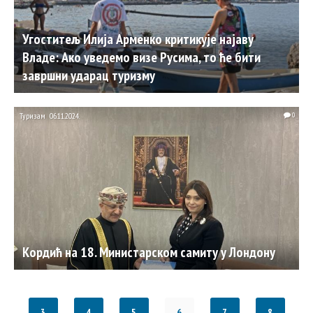
Угоститељ Илија Арменко критикује најаву
Владе: Ако уведемо визе Русима, то ће бити
завршни ударац туризму
Туризам
06.11.2024.
0
Кордић на 18. Министарском самиту у Лондону
3
4
5
6
7
8