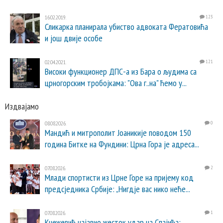
16.02.2019.
123
Сликарка планирала убиство адвоката Фератовића
и још двије особе
02.04.2021.
121
Високи функционер ДПС-а из Бара о људима са
црногорским тробојкама: "Ова г..на" ћемо у...
Издвајамо
08.08.2026.
0
Мандић и митрополит Јоаникије поводом 150
година Битке на Фундини: Црна Гора је адреса...
07.08.2026.
2
Млади спортисти из Црне Горе на пријему код
предсједника Србије: „Нигдје вас нико неће...
07.08.2026.
1
Кнежевић најавио жесток удар на Спајића: