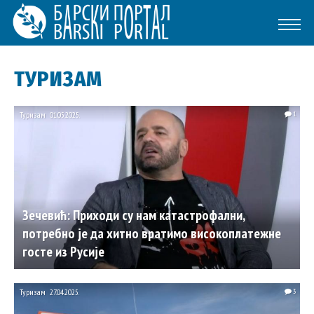
ТУРИЗАМ
Туризам
01.05.2025.
1
Зечевић: Приходи су нам катастрофални,
потребно је да хитно вратимо високоплатежне
госте из Русије
Туризам
27.04.2025.
3