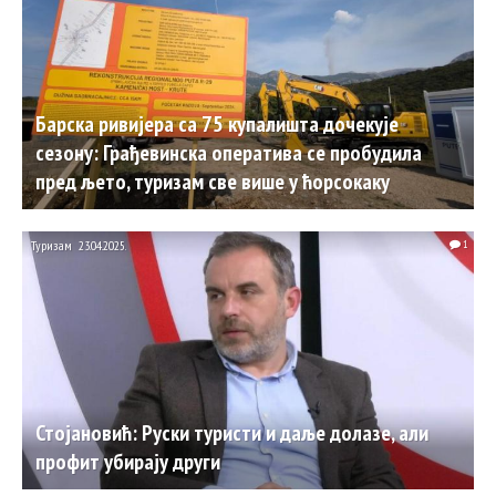
Барска ривијера са 75 купалишта дочекује
сезону: Грађевинска оператива се пробудила
пред љето, туризам све више у ћорсокаку
Туризам
23.04.2025.
1
Стојановић: Руски туристи и даље долазе, али
профит убирају други