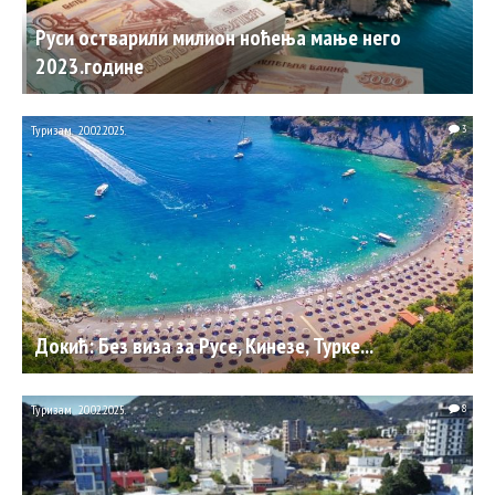
Руси остварили милион ноћења мање него
2023.године
Туризам
20.02.2025.
3
Докић: Без виза за Русе, Кинезе, Турке...
Туризам
20.02.2025.
8